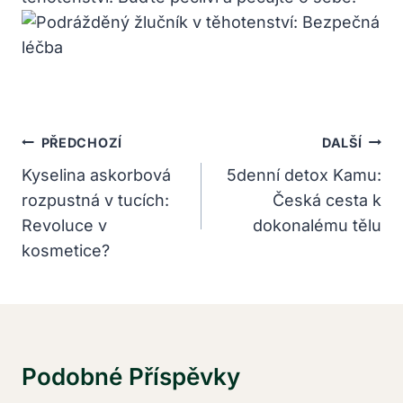
Navigace
PŘEDCHOZÍ
DALŠÍ
Pro
Kyselina askorbová
5denní detox Kamu:
rozpustná v tucích:
Česká cesta k
Příspěvek
Revoluce v
dokonalému tělu
kosmetice?
Podobné Příspěvky