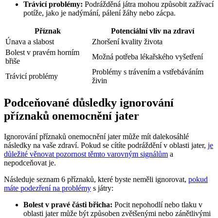
Trávicí problémy:
Podrážděná játra mohou způsobit zažívací
potíže, jako je nadýmání, pálení žáhy nebo zácpa.
Příznak
Potenciální vliv na zdraví
Únava a slabost
Zhoršení kvality života
Bolest v pravém horním
Možná potřeba lékařského vyšetření
břiše
Problémy s trávením a vstřebáváním
Trávicí problémy
živin
Podceňované důsledky ignorování
příznaků onemocnění jater
Ignorování příznaků onemocnění jater může mít dalekosáhlé
následky na vaše zdraví. Pokud se cítíte podráždění v oblasti jater,
je
důležité věnovat pozornost těmto varovným signálům
a
nepodceňovat je.
Následuje seznam 6 příznaků, které byste neměli ignorovat,
pokud
máte podezření na problémy
s játry:
Bolest v pravé části břicha:
Pocit nepohodlí nebo tlaku v
oblasti jater může být způsoben zvětšenými nebo zánětlivými