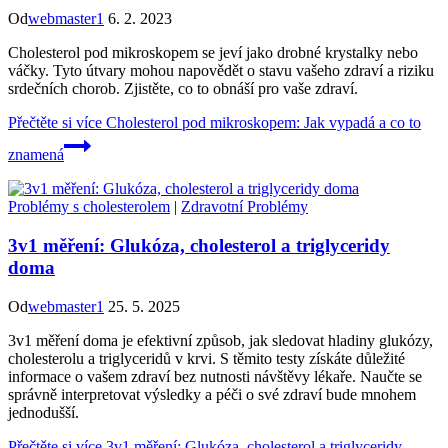
Od
webmaster1
6. 2. 2023
Cholesterol pod mikroskopem se jeví jako drobné krystalky nebo
váčky. Tyto útvary mohou napovědět o stavu vašeho zdraví a riziku
srdečních chorob. Zjistěte, co to obnáší pro vaše zdraví.
Přečtěte si více
Cholesterol pod mikroskopem: Jak vypadá a co to
znamená
Problémy s cholesterolem
|
Zdravotní Problémy
3v1 měření: Glukóza, cholesterol a triglyceridy
doma
Od
webmaster1
25. 5. 2025
3v1 měření doma je efektivní způsob, jak sledovat hladiny glukózy,
cholesterolu a triglyceridů v krvi. S těmito testy získáte důležité
informace o vašem zdraví bez nutnosti návštěvy lékaře. Naučte se
správně interpretovat výsledky a péči o své zdraví bude mnohem
jednodušší.
Přečtěte si více
3v1 měření: Glukóza, cholesterol a triglyceridy