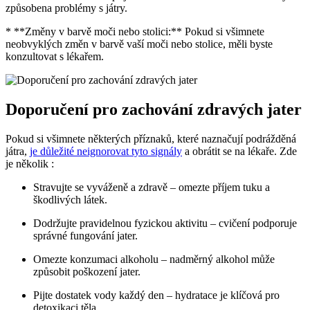
způsobena problémy s játry.
* **Změny v barvě moči nebo stolici:** Pokud si všimnete
neobvyklých změn v barvě vaší moči nebo stolice, měli byste
konzultovat s lékařem.
Doporučení pro zachování zdravých jater
Pokud si všimnete některých příznaků, které naznačují podrážděná
játra,
je důležité neignorovat tyto signály
a obrátit se na lékaře. Zde
je několik :
Stravujte se vyváženě a zdravě – omezte příjem tuku a
škodlivých látek.
Dodržujte pravidelnou fyzickou aktivitu – cvičení podporuje
správné fungování jater.
Omezte konzumaci alkoholu – nadměrný alkohol může
způsobit poškození jater.
Pijte dostatek vody každý den – hydratace je klíčová pro
detoxikaci těla.