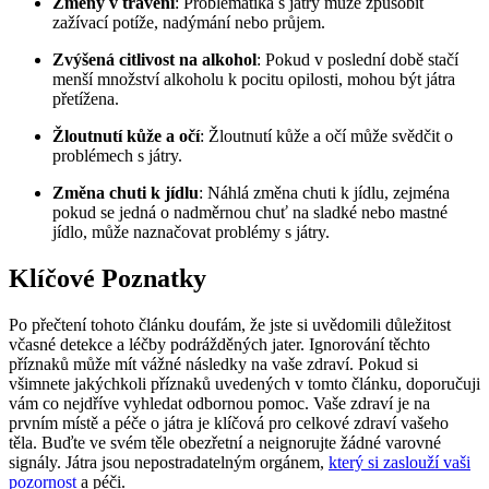
Změny v trávení
: Problematika s játry může způsobit
zažívací potíže, nadýmání nebo průjem.
Zvýšená citlivost na alkohol
: Pokud v poslední době stačí
menší množství alkoholu k pocitu opilosti, mohou být játra
přetížena.
Žloutnutí kůže a očí
: Žloutnutí kůže a očí může svědčit o
problémech s játry.
Změna chuti k jídlu
: Náhlá změna chuti k jídlu, zejména
pokud se jedná o nadměrnou chuť na sladké nebo mastné
jídlo, může naznačovat problémy s játry.
Klíčové Poznatky
Po přečtení tohoto článku doufám, že jste si uvědomili důležitost
včasné detekce a léčby podrážděných jater. Ignorování těchto
příznaků může mít vážné následky na vaše zdraví. Pokud si
všimnete jakýchkoli příznaků uvedených v tomto článku, doporučuji
vám co nejdříve vyhledat odbornou pomoc. Vaše zdraví je na
prvním místě a péče o játra je klíčová pro celkové zdraví vašeho
těla. Buďte ve svém těle obezřetní a neignorujte žádné varovné
signály. Játra jsou nepostradatelným orgánem,
který si zaslouží vaši
pozornost
a péči.