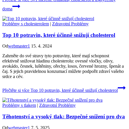
doma
Problémy s cholesterolem
|
Zdravotní Problémy
Top 10 potravin, které účinně snižují cholesterol
Od
webmaster1
15. 4. 2024
Zahrněte do své stravy tyto potraviny, které mají schopnost
efektivně snižovat hladinu cholesterolu: ovesné vločky, olivy,
avokádo, česnek, luštěniny, ořechy, losos, červené hrozny, špenát a
čaj. S jejich pravidelnou konzumací můžete podpořit zdraví vašeho
srdce a cév.
Přečtěte si více
Top 10 potravin, které účinně snižují cholesterol
Problémy s tlakem
|
Zdravotní Problémy
Těhotenství a vysoký tlak: Bezpečné snížení pro dva
Od
webmaster1
7. 5. 2025