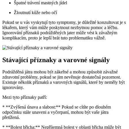
Špatné trávení mastných jídel
Žloutnutí kůže nebo očí
Pokud se u vás vyskytují tyto symptomy, je důležité konzultovat je s
lékařem, který vám může poskytnout nezbytnou pomoc a léčbu.
Ignorování příznaků podrážděných jater může vést k závažným
komplikacím, proto je lepší brát tuto problematiku vážně.
Stávající příznaky a varovné signály
Podrážděná játra mohou být zákeřné a mohou způsobit závažné
zdravotní problémy, pokud se jim nevěnuje dostatečná pozornost.
Existuje několik příznaků a varovných signálů, které by neměly být
ignorovány.
Mezi tyto příznaky patří:
* **Zvýšená únava a slabost:** Pokud se cítíte po dlouhém
odpočinku stále unaveni a vyčerpaní, mohou být vaše játra
přetížená.
* **Bolest břicha:** Nepříjemná bolest v oblasti břicha může být