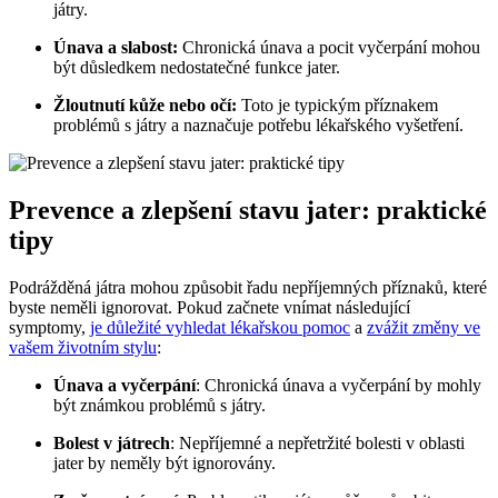
játry.
Únava a slabost:
Chronická únava a pocit vyčerpání mohou
být důsledkem nedostatečné funkce jater.
Žloutnutí kůže nebo očí:
Toto je typickým příznakem
problémů s játry a naznačuje potřebu lékařského vyšetření.
Prevence a zlepšení stavu jater: praktické
tipy
Podrážděná játra mohou způsobit řadu nepříjemných příznaků, které
byste neměli ignorovat. Pokud začnete vnímat následující
symptomy,
je důležité vyhledat lékařskou pomoc
a
zvážit změny ve
vašem životním stylu
:
Únava a vyčerpání
: Chronická únava a vyčerpání by mohly
být známkou problémů s játry.
Bolest v játrech
: Nepříjemné a nepřetržité bolesti v oblasti
jater by neměly být ignorovány.