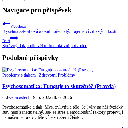
Navigace pro příspěvek
Předchozí
Kyselina askorbová a oxid hořečnatý: Tajemství zdravých kostí
Další
Správný tlak podle věku: Interaktivní průvodce
Podobné příspěvky
Problémy s tlakem
|
Zdravotní Problémy
Psychosomatika: Funguje to skutečně? (Pravda)
Od
webmaster1
19. 5. 2022
28. 6. 2026
Psychosomatika a tlak: Mysl ovlivňuje tělo. Její vliv na náš fyzický
stav není zanedbatelný. Jak se stres a emocionální faktory projevují
na našem zdraví? Čtěte více v našem článku.