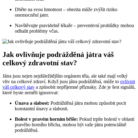
Dběte na svou hmotnost – obezita může zvýšit riziko
onemocnění jater.
Navštěvujte pravidelně lékaře – preventivní prohlídky mohou
odhalit problémy včas.
Jak ovlivňuje podrážděná játra váš
celkový zdravotní stav?
Játra jsou nejen nejdůležitějším orgánem těla, ale také mají velký
vliv na celkové zdraví. Když jsou játra podrážděná, může to
ovlivnit
váš celkový stav
a způsobit nepříjemné příznaky. Zde je šest signálů,
které byste neměli ignorovat:
Únava a slabost:
Podrážděná játra mohou způsobit pocit
konstantní únavy a slabosti.
Bolest v pravém horním břiše:
Pokud trpíte bolestí v oblasti
pravého horního břicha, mohou být vaše játra potenciálně
podrážděná.