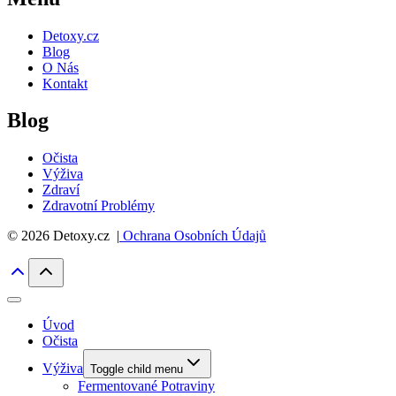
Detoxy.cz
Blog
O Nás
Kontakt
Blog
Očista
Výživa
Zdraví
Zdravotní Problémy
© 2026 Detoxy.cz |
Ochrana Osobních Údajů
Úvod
Očista
Výživa
Toggle child menu
Fermentované Potraviny