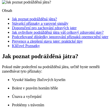
Obsah
Jak poznat podrážděná játra?
Stávající příznaky a varovné signály
Doporučení pro zachování zdravých jater
Jak ovlivňuje podrážděná játra váš celkový zdravotní stav?
Podceňované důsledky ignorování příznaků onemocnění jater
Prevence a zlepšení stavu jater: praktické tipy
Klíčové Poznatky
Jak poznat podrážděná játra?
Pokud máte podezření na podrážděná játra, určitě byste neměli
zanedbávat tyto příznaky:
Vysoké hladiny žlučových kyselin
Bolest v pravém horním břiše
Únava a vyčerpání
Problémy s trávením