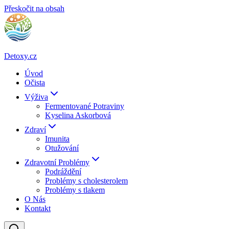
Přeskočit na obsah
Detoxy.cz
Úvod
Očista
Výživa
Fermentované Potraviny
Kyselina Askorbová
Zdraví
Imunita
Otužování
Zdravotní Problémy
Podráždění
Problémy s cholesterolem
Problémy s tlakem
O Nás
Kontakt