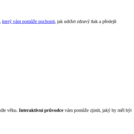
e,
který vám pomůže pochopit
, jak udržet zdravý tlak a předejít
odle věku.
Interaktivní průvodce
vám pomůže zjistit, jaký by měl být