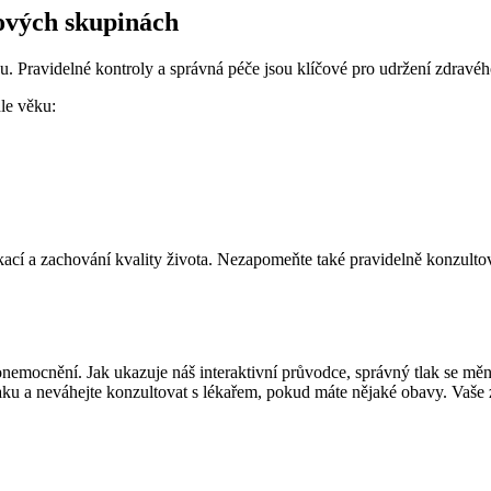
kových skupinách
u. Pravidelné kontroly a správná péče jsou klíčové pro udržení zdravéh
dle věku:
ikací a zachování kvality života. Nezapomeňte také pravidelně konzultov
nemocnění. Jak ukazuje náš interaktivní průvodce, správný tlak se mění
ku a neváhejte konzultovat s lékařem, pokud máte nějaké obavy. Vaše zd