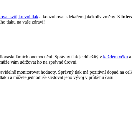
lovat svůj krevní tlak
a konzultovat s lékařem jakékoliv změny. S
Inte
ho tlaku na vaše zdraví!
rdiovaskulárních onemocnění. Správný tlak je důležitý v
každém věku
a 
pomůže vám udržovat ho na správné úrovni.
 pravidelně monitorovat hodnoty. Správný tlak má pozitivní dopad na ce
 tlaku a můžete jednoduše sledovat jeho vývoj v průběhu času.