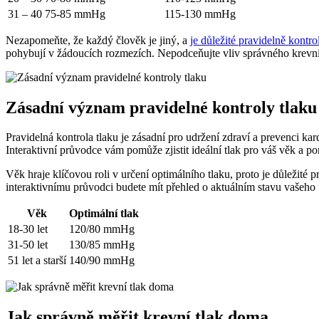
31 – 40
75-85 mmHg
115-130 mmHg
Nezapomeňte, že každý člověk je jiný, a
je důležité pravidelně kontro
pohybují v žádoucích rozmezích. Nepodceňujte vliv správného krevní
Zásadní význam pravidelné kontroly tlaku
Pravidelná kontrola tlaku je zásadní pro udržení zdraví a prevenci ka
Interaktivní průvodce vám pomůže zjistit ideální tlak pro váš věk a 
Věk hraje klíčovou roli v určení optimálního tlaku, proto je důležité
interaktivnímu průvodci budete mít přehled o aktuálním stavu vašeho
Věk
Optimální tlak
18-30 let
120/80 mmHg
31-50 let
130/85 mmHg
51 let a starší
140/90 mmHg
Jak správně měřit krevní tlak doma