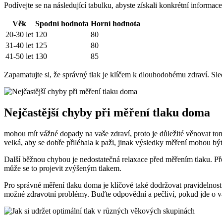
Podívejte se na následující tabulku, abyste získali konkrétní inform
Věk
Spodní hodnota
Horní hodnota
20-30 let
120
80
31-40 let
125
80
41-50 let
130
85
Zapamatujte si, že správný tlak je klíčem k dlouhodobému zdraví. Sled
Nejčastější chyby při měření tlaku doma
mohou mít vážné dopady na vaše zdraví, proto je důležité věnovat tom
velká, aby se dobře přiléhala k paži, jinak výsledky měření mohou bý
Další běžnou chybou je nedostatečná relaxace před měřením tlaku. Před
může se to projevit zvýšeným tlakem.
Pro správné měření tlaku doma je klíčové také dodržovat pravidelnos
možné zdravotní problémy. Buďte odpovědní a pečliví, pokud jde o v