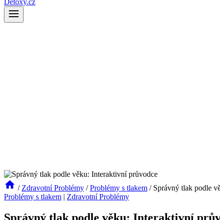
Detoxy.cz
/
Zdravotní Problémy
/
Problémy s tlakem
/
Správný tlak podle vě
Problémy s tlakem
|
Zdravotní Problémy
Správný tlak podle věku: Interaktivní prů