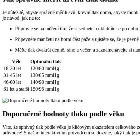
Je důležité, abyste správně měřili svůj krevní tlak doma, abyste mohli
je návod, jak na to:
Připravte se na měření tím, že si sednete a uklidníte se po dobu
Připevněte manžetu na horní část paže a ujistěte se, že je pevně
Měřte tlak dvakrát denně, ráno a večer, a zaznamenávejte si n
Věk
Optimální tlak
18-30 let
120/80 mmHg
31-45 let
130/85 mmHg
46-60 let
140/90 mmHg
61 let a starší
150/95 mmHg
Doporučené hodnoty tlaku podle věku
Víte, že správný tlak podle věku je klíčovým ukazatelem celkového z
průvodce! S naším interaktivním průvodcem se dozvíte, jaký tlak je pro