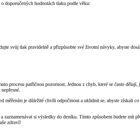
ace o doporučených hodnotách tlaku podle věku:
ujte svůj tlak pravidelně a přizpůsobte své životní návyky, abyste dosá
uto procesu patřičnou pozornost. Jednou z chyb, které se často dělají,
t nepřesné.
 měřením je důležité chvíli odpočinout a uklidnit se, abyste získali co
t a zaznamenávat si výsledky do deníku. Tímto způsobem budete mít př
aše zdraví!