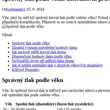
Od
webmaster1
25. 9. 2024
Víte, jaký by měl být správný krevní tlak podle vašeho věku? Pokud n
případným komplikacím. Připravte se na cestu k optimálnímu zdraví 
Obsah
Správný tlak podle věku
Zásadní význam pravidelné kontroly tlaku
Jak správně měřit krevní tlak doma
Doporučené hodnoty tlaku podle věku
Nejčastější chyby při měření tlaku doma
Jak si udržet optimální tlak v různých věkových skupinách
Klíčové Poznatky
Správný tlak podle věku
Víte, že správný krevní tlak je klíčový pro zachování zdraví a preven
váš optimální tlak podle vašeho věku.
Věk
Spodní tlak (diastolický)
Horní tlak (systolický)
20 – 30
70-80 mmHg
110-125 mmHg