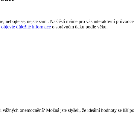
e, nebojte se, nejste sami. Naštěstí máme pro vás interaktivní průvodc
a
objevte důležité informace
o správném tlaku podle věku.
ci vážných onemocnění? Možná jste slyšeli, že ideální hodnoty se liší p