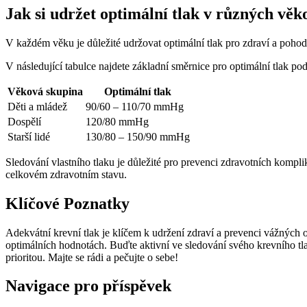
Jak si udržet optimální tlak v různých vě
V každém věku je důležité udržovat optimální tlak pro zdraví a pohod
V následující tabulce najdete základní směrnice pro optimální tlak po
Věková skupina
Optimální tlak
Děti a mládež
90/60 – 110/70 mmHg
Dospělí
120/80 mmHg
Starší lidé
130/80 – 150/90 mmHg
Sledování vlastního tlaku je důležité pro prevenci zdravotních kompl
celkovém zdravotním stavu.
Klíčové Poznatky
Adekvátní krevní tlak je klíčem k udržení zdraví a prevenci vážných o
optimálních hodnotách. Buďte aktivní ve sledování svého krevního tla
prioritou. Majte se rádi a pečujte o sebe!
Navigace pro příspěvek