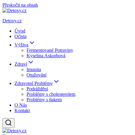
Přeskočit na obsah
Detoxy.cz
Úvod
Očista
Výživa
Fermentované Potraviny
Kyselina Askorbová
Zdraví
Imunita
Otužování
Zdravotní Problémy
Podráždění
Problémy s cholesterolem
Problémy s tlakem
O Nás
Kontakt