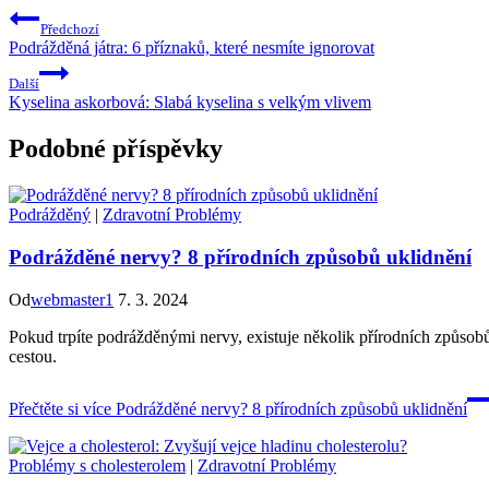
Předchozí
Podrážděná játra: 6 příznaků, které nesmíte ignorovat
Další
Kyselina askorbová: Slabá kyselina s velkým vlivem
Podobné příspěvky
Podrážděný
|
Zdravotní Problémy
Podrážděné nervy? 8 přírodních způsobů uklidnění
Od
webmaster1
7. 3. 2024
Pokud trpíte podrážděnými nervy, existuje několik přírodních způsobů, 
cestou.
Přečtěte si více
Podrážděné nervy? 8 přírodních způsobů uklidnění
Problémy s cholesterolem
|
Zdravotní Problémy