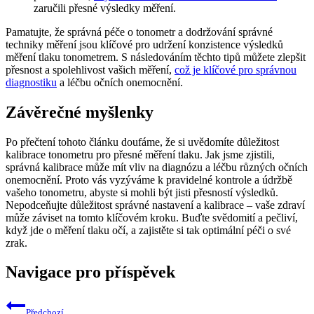
zaručili přesné výsledky měření.
Pamatujte, že správná péče o tonometr a dodržování správné
techniky měření jsou klíčové pro udržení konzistence výsledků
měření tlaku tonometrem. S následováním těchto tipů můžete zlepšit
přesnost a spolehlivost vašich měření,
což je klíčové pro správnou
diagnostiku
a léčbu očních onemocnění.
Závěrečné myšlenky
Po přečtení tohoto článku doufáme, že si uvědomíte důležitost
kalibrace tonometru pro přesné měření tlaku. Jak jsme zjistili,
správná kalibrace může mít vliv na diagnózu a léčbu různých očních
onemocnění. Proto vás vyzýváme k pravidelné kontrole a údržbě
vašeho tonometru, abyste si mohli být jisti přesností výsledků.
Nepodceňujte důležitost správné nastavení a kalibrace – vaše zdraví
může záviset na tomto klíčovém kroku. Buďte svědomití a pečliví,
když jde o měření tlaku očí, a zajistěte si tak optimální péči o své
zrak.
Navigace pro příspěvek
Předchozí