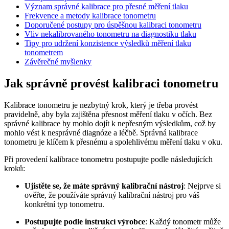
Význam správné kalibrace pro přesné měření tlaku
Frekvence a metody kalibrace tonometru
Doporučené postupy pro úspěšnou kalibraci tonometru
Vliv nekalibrovaného tonometru na diagnostiku tlaku
Tipy pro udržení konzistence výsledků měření tlaku
tonometrem
Závěrečné myšlenky
Jak správně provést kalibraci tonometru
Kalibrace tonometru je nezbytný krok, který je třeba provést
pravidelně, aby byla zajištěna přesnost měření tlaku v očích. Bez
správné kalibrace by mohlo dojít k nepřesným výsledkům, což by
mohlo vést k nesprávné diagnóze a léčbě. Správná kalibrace
tonometru je klíčem k přesnému a spolehlivému měření tlaku v oku.
Při provedení kalibrace tonometru postupujte podle následujících
kroků:
Ujistěte se, že máte správný kalibrační nástroj
: Nejprve si
ověřte, že používáte správný kalibrační nástroj pro váš
konkrétní typ tonometru.
Postupujte podle instrukcí výrobce
: Každý tonometr může