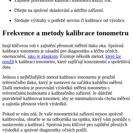
Zajistěte pravidelnou kalibraci tonometru každý rok.
Dbejte na správné skladování a údržbu zařízení.
Sledujte výstrahy o potřebě servisu či kalibrace od výrobce.
Frekvence a metody kalibrace tonometru
hrají klíčovou roli v zajistění přesnosti měření tlaku oka. Správná
kalibrace tonometru je zásadní pro diagnostiku a léčbu očních
onemocnění,
jako je glaukom
. Existuje několik metod,
které lze
použít
k kalibraci tonometru, které zajišťují konzistentní a spolehlivá
data.
Jednou z nejběžnějších metod kalibrace tonometru je použití
referenčního tlaku, který je nastaven na začátku každého měření.
Další metodou je porovnání výsledků měření tonometru s
referenčními hodnotami z kalibračního zařízení. Je důležité
pravidelně kalibrovat tonometr, aby se minimalizovala chyba měření
a zajistila přesnost všech výsledků.
Pokud se vám zdá, že vaše tonometrická zařízení nejsou správně
kalibrována, obraťte se na odborníka na optiku, který vám pomůže s
nastavením a kalibrací. Správná jsou klíčové pro zajištění přesných
výsledků a správné diagnostiky očních potíží.