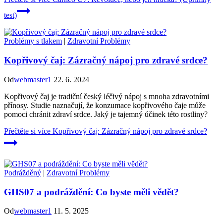
test)
Problémy s tlakem
|
Zdravotní Problémy
Kopřivový čaj: Zázračný nápoj pro zdravé srdce?
Od
webmaster1
22. 6. 2024
Kopřivový čaj je tradiční český léčivý nápoj s mnoha zdravotními
přínosy. Studie naznačují, že konzumace kopřivového čaje může
pomoci chránit zdraví srdce. Jaký je tajemný účinek této rostliny?
Přečtěte si více
Kopřivový čaj: Zázračný nápoj pro zdravé srdce?
Podrážděný
|
Zdravotní Problémy
GHS07 a podráždění: Co byste měli vědět?
Od
webmaster1
11. 5. 2025