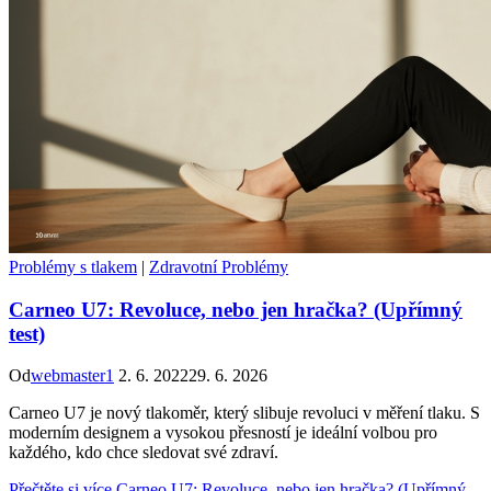
Problémy s tlakem
|
Zdravotní Problémy
Carneo U7: Revoluce, nebo jen hračka? (Upřímný
test)
Od
webmaster1
2. 6. 2022
29. 6. 2026
Carneo U7 je nový tlakoměr, který slibuje revoluci v měření tlaku. S
moderním designem a vysokou přesností je ideální volbou pro
každého, kdo chce sledovat své zdraví.
Přečtěte si více
Carneo U7: Revoluce, nebo jen hračka? (Upřímný