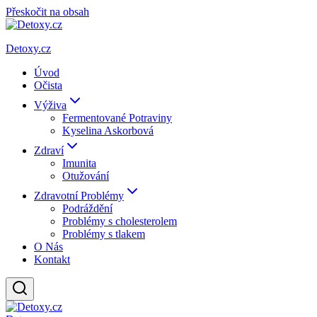
Přeskočit na obsah
Detoxy.cz
Úvod
Očista
Výživa
Fermentované Potraviny
Kyselina Askorbová
Zdraví
Imunita
Otužování
Zdravotní Problémy
Podráždění
Problémy s cholesterolem
Problémy s tlakem
O Nás
Kontakt