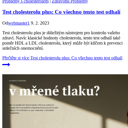
Problémy s cholesterolem
|
Zdravotní Problémy
Test cholesterolu plus: Co všechno tento test odhalí
Od
webmaster1
9. 2. 2023
Test cholesterolu plus je důležitým nástrojem pro kontrolu vašeho
zdraví. Navíc klasické hodnoty cholesterolu, tento test odhalí také
poměr HDL a LDL cholesterolu, který může být klíčem k prevenci
srdečních onemocnění.
Přečtěte si více
Test cholesterolu plus: Co všechno tento test odhalí