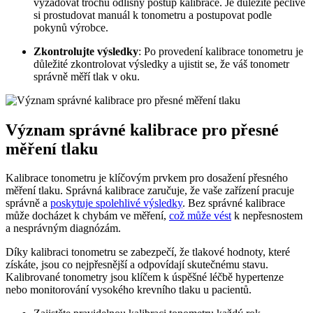
vyžadovat trochu odlišný postup kalibrace. Je důležité pečlivě
si prostudovat manuál k tonometru a postupovat podle
pokynů výrobce.
Zkontrolujte výsledky
: Po provedení kalibrace tonometru je
důležité zkontrolovat výsledky a ujistit se, že váš tonometr
správně měří tlak v oku.
Význam správné kalibrace pro přesné
měření tlaku
Kalibrace tonometru je klíčovým prvkem pro dosažení přesného
měření tlaku. Správná kalibrace zaručuje, že vaše zařízení pracuje
správně a
poskytuje spolehlivé výsledky
. Bez správné kalibrace
může docházet k chybám ve měření,
což může vést
k nepřesnostem
a nesprávným diagnózám.
Díky kalibraci tonometru se zabezpečí, že tlakové hodnoty, které
získáte, jsou co nejpřesnější a odpovídají skutečnému stavu.
Kalibrované tonometry jsou klíčem k úspěšné léčbě hypertenze
nebo monitorování vysokého krevního tlaku u pacientů.