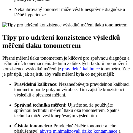
Nekalibrovaný tonometr může vést k nesprávné diagnóze a
léčbě hypertenze.
Tipy pro udržení konzistence výsledků
měření tlaku tonometrem
Přesné měření tlaku tonometrem je klíčové pro správnou diagnózu a
léčbu očních onemocnění. Jedním z důležitých faktorů pro udržení
konzistence výsledků měření je
pravidelná kalibrace
tonometru. Zde
je pár tipů, jak zajistit, aby vaše měření byla co nejpřesnější:
Pravidelná kalibrace:
Nezanedbávejte pravidelnou kalibraci
tonometru podle pokynů výrobce. Tím zajistíte konzistenci
výsledků a přesnost měření.
Správná technika měření:
Ujistěte se, že používáte
správnou techniku měření tlaku oka tonometrem. Špatná
technika může vést k nepřesným výsledkům.
Čistota tonometru:
Pravidelně čistěte tonometr a jeho
příslušenství,
abyste minimalizovali riziko kontaminace
a