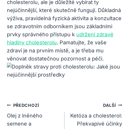
cholesterolu, ale je důležité vybírat ty
nejúčinnější, které skutečně fungují. Důkladná
výživa, pravidelná fyzická aktivita a konzultace
se zdravotním odborníkem jsou základními
prvky správného přístupu k
udržení zdravé
hladiny cholesterolu
. Pamatujte, že vaše
zdraví je na prvním místě, a je třeba mu
věnovat dostatečnou pozornost a péči.
Navigace
PŘEDCHOZÍ
DALŠÍ
Pro
Olej z lněného
Ketóza a cholesterol:
semene a
Překvapivé účinky
Příspěvek