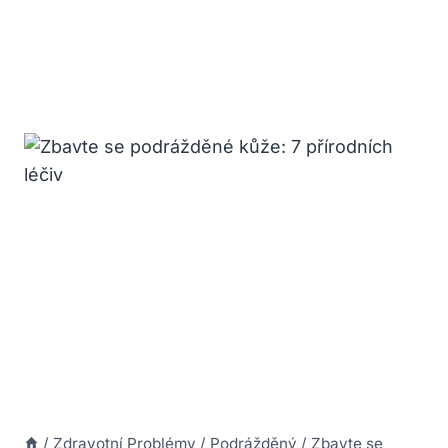
/
Zdravotní Problémy
/
Podrážděný
/
Zbavte se