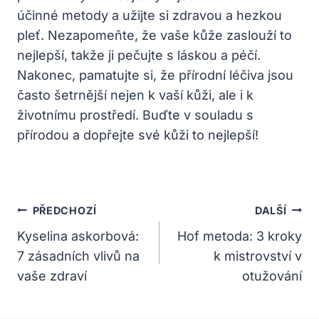
účinné metody a užijte si zdravou a hezkou
pleť. Nezapomeňte, že vaše kůže zaslouží to
nejlepší, takže ji pečujte s láskou a péčí.
Nakonec, pamatujte si, že přírodní léčiva jsou
často šetrnější nejen k vaší kůži, ale i k
životnímu prostředí. Buďte v souladu s
přírodou a dopřejte své kůži to nejlepší!
Navigace
PŘEDCHOZÍ
DALŠÍ
Pro
Kyselina askorbová:
Hof metoda: 3 kroky
7 zásadních vlivů na
k mistrovství v
Příspěvek
vaše zdraví
otužování