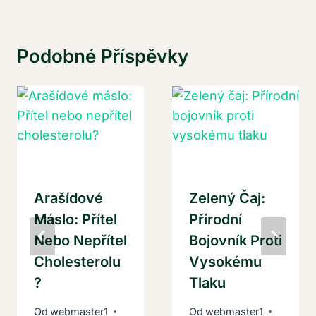
Podobné Příspěvky
Arašídové
Zelený Čaj:
Máslo: Přítel
Přírodní
Nebo Nepřítel
Bojovník Proti
Cholesterolu
Vysokému
?
Tlaku
Od
webmaster1
Od
webmaster1