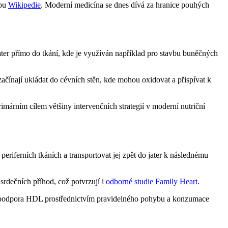
ypu
Wikipedie
. Moderní medicína se dnes dívá za hranice pouhých
ater přímo do tkání, kde je využíván například pro stavbu buněčných
ačínají ukládat do cévních stěn, kde mohou oxidovat a přispívat k
márním cílem většiny intervenčních strategií v moderní nutriční
eriferních tkáních a transportovat jej zpět do jater k následnému
rdečních příhod, což potvrzují i
odborné studie Family Heart
.
je podpora HDL prostřednictvím pravidelného pohybu a konzumace