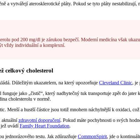
 a vytvářejí aterosklerotické pláty. Pokud se tyto pláty nestabilizují, 
olu pod 200 mg/dl je zárukou bezpečí. Moderní medicína však ukazuje, 
ýt vždy individuální a komplexní.
 celkový cholesterol
akládá. Důležitým ukazatelem, na který upozorňuje
Cleveland Clinic
, j
funguje jako „čistič“, který nadbytečný tuk transportuje zpět do jater 
dina cholesterolu v normě.
tic. Menší a hustší částice jsou totiž mnohem náchylnější k oxidaci, což
a aktuální
zdravotní doporučení
. Pokud máte pochybnosti o svých hodnotá
 jež uvádí
Family Heart Foundation
.
u jednorázového testu. Jak zdůrazňuje
CommonSpirit
, jde o kontinuál