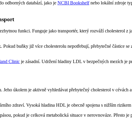
do odborných databází, jako je
NCBI Bookshelf
nebo lokální zdroje t
nsport
zbytnou funkci. Funguje jako transportér, který rozváží cholesterol z j
Pokud buňky již více cholesterolu nepotřebují, přebytečné částice se z
land Clinic
je zásadní. Udržení hladiny LDL v bezpečných mezích je pri
. Jeho úkolem je aktivně vyhledávat přebytečný cholesterol v cévách a p
ního zdraví. Vysoká hladina HDL je obecně spojena s nižším rizikem s
pásou, pokud je celková metabolická situace v nerovnováze. Přesto 