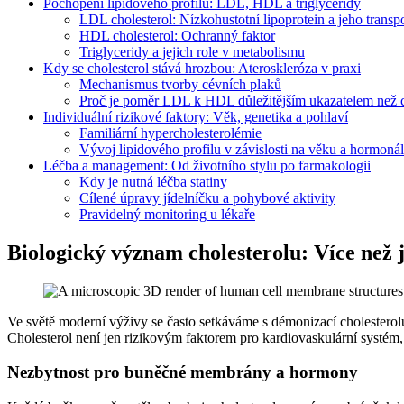
Pochopení lipidového profilu: LDL, HDL a triglyceridy
LDL cholesterol: Nízkohustotní lipoprotein a jeho transp
HDL cholesterol: Ochranný faktor
Triglyceridy a jejich role v metabolismu
Kdy se cholesterol stává hrozbou: Ateroskleróza v praxi
Mechanismus tvorby cévních plaků
Proč je poměr LDL k HDL důležitějším ukazatelem než c
Individuální rizikové faktory: Věk, genetika a pohlaví
Familiární hypercholesterolémie
Vývoj lipidového profilu v závislosti na věku a hormon
Léčba a management: Od životního stylu po farmakologii
Kdy je nutná léčba statiny
Cílené úpravy jídelníčku a pohybové aktivity
Pravidelný monitoring u lékaře
Biologický význam cholesterolu: Více než j
Ve světě moderní výživy se často setkáváme s démonizací cholesterol
Cholesterol není jen rizikovým faktorem pro kardiovaskulární systém,
Nezbytnost pro buněčné membrány a hormony