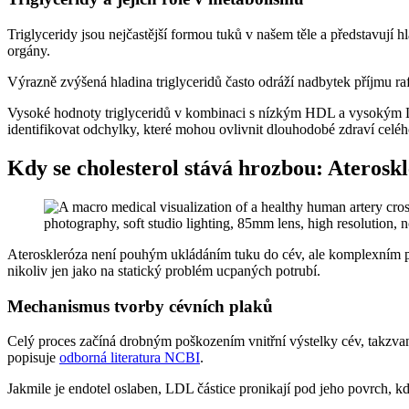
Triglyceridy jsou nejčastější formou tuků v našem těle a představují h
orgány.
Výrazně zvýšená hladina triglyceridů často odráží nadbytek příjmu r
Vysoké hodnoty triglyceridů v kombinaci s nízkým HDL a vysokým LD
identifikovat odchylky, které mohou ovlivnit dlouhodobé zdraví cel
Kdy se cholesterol stává hrozbou: Ateroskl
Ateroskleróza není pouhým ukládáním tuku do cév, ale komplexním pr
nikoliv jen jako na statický problém ucpaných potrubí.
Mechanismus tvorby cévních plaků
Celý proces začíná drobným poškozením vnitřní výstelky cév, takzv
popisuje
odborná literatura NCBI
.
Jakmile je endotel oslaben, LDL částice pronikají pod jeho povrch, kde