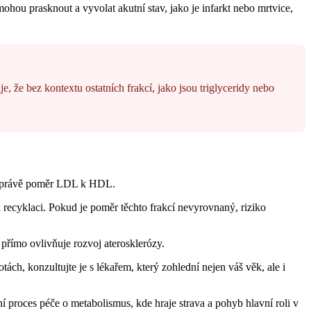
mohou prasknout a vyvolat akutní stav, jako je infarkt nebo mrtvice,
že bez kontextu ostatních frakcí, jako jsou triglyceridy nebo
e právě poměr LDL k HDL.
k recyklaci. Pokud je poměr těchto frakcí nevyrovnaný, riziko
 přímo ovlivňuje rozvoj aterosklerózy.
ch, konzultujte je s lékařem, který zohlední nejen váš věk, ale i
ní proces péče o metabolismus, kde hraje strava a pohyb hlavní roli v