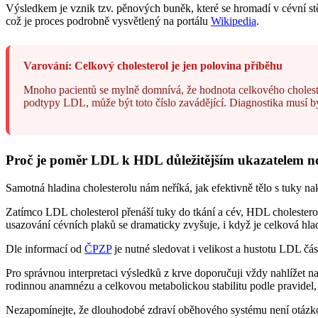
Výsledkem je vznik tzv. pěnových buněk, které se hromadí v cévní stěně
což je proces podrobně vysvětlený na portálu
Wikipedia
.
Varování: Celkový cholesterol je jen polovina příběhu
Mnoho pacientů se mylně domnívá, že hodnota celkového cholester
podtypy LDL, může být toto číslo zavádějící. Diagnostika musí b
Proč je poměr LDL k HDL důležitějším ukazatelem než
Samotná hladina cholesterolu nám neříká, jak efektivně tělo s tuky n
Zatímco LDL cholesterol přenáší tuky do tkání a cév, HDL cholesterol 
usazování cévních plaků se dramaticky zvyšuje, i když je celková hla
Dle informací od
ČPZP
je nutné sledovat i velikost a hustotu LDL čás
Pro správnou interpretaci výsledků z krve doporučuji vždy nahlížet n
rodinnou anamnézu a celkovou metabolickou stabilitu podle pravidel,
Nezapomínejte, že dlouhodobé zdraví oběhového systému není otázko