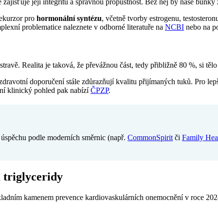
jišťuje její integritu a správnou propustnost. Bez něj by naše buňky zt
rekurzor pro
hormonální syntézu
, včetně tvorby estrogenu, testosteron
plexní problematice naleznete v odborné literatuře na
NCBI
nebo na p
stravě. Realita je taková, že převážnou část, tedy přibližně 80 %, si t
dravotní doporučení stále zdůrazňují kvalitu přijímaných tuků. Pro lepš
lní klinický pohled pak nabízí
ČPZP
.
k úspěchu podle moderních směrnic (např.
CommonSpirit
či
Family Hea
 triglyceridy
základním kamenem prevence kardiovaskulárních onemocnění v roce 202