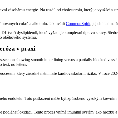
lavní zásobárnu energie. Na rozdíl od cholesterolu, který je využíván st
afinovaných cukrů a alkoholu. Jak uvádí
CommonSpirit
, jejich hladina 
L tvoří dyslipidémii, která vyžaduje komplexní úpravu stravy. Sledo
ého oběhového systému.
eróza v praxi
ocesem, který zásadně mění naše kardiovaskulární riziko. V roce 2024
aného endotelu. Toto poškození může být způsobeno vysokým krevním 
 podléhají oxidaci. Tento proces vnímá imunitní systém jako hrozbu a ak