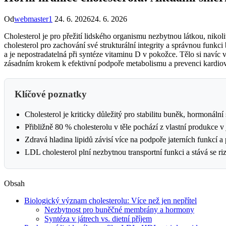
Od
webmaster1
24. 6. 2026
24. 6. 2026
Cholesterol je pro přežití lidského organismu nezbytnou látkou, nikol
cholesterol pro zachování své strukturální integrity a správnou funkc
a je nepostradatelná při syntéze vitaminu D v pokožce. Tělo si navíc 
zásadním krokem k efektivní podpoře metabolismu a prevenci kardiov
Klíčové poznatky
Cholesterol je kriticky důležitý pro stabilitu buněk, hormonáln
Přibližně 80 % cholesterolu v těle pochází z vlastní produkce v 
Zdravá hladina lipidů závisí více na podpoře jaterních funkcí 
LDL cholesterol plní nezbytnou transportní funkci a stává se r
Obsah
Biologický význam cholesterolu: Více než jen nepřítel
Nezbytnost pro buněčné membrány a hormony
Syntéza v játrech vs. dietní příjem