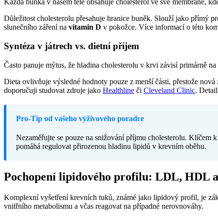
Každá buňka v našem těle obsahuje cholesterol ve své membráně, kde za
Důležitost cholesterolu přesahuje hranice buněk. Slouží jako přímý p
slunečního záření na
vitamin D
v pokožce. Více informací o této kom
Syntéza v játrech vs. dietní příjem
Často panuje mýtus, že hladina cholesterolu v krvi závisí primárně na 
Dieta ovlivňuje výsledné hodnoty pouze z menší části, přestože nová z
doporučuji studovat zdroje jako
Healthline
či
Cleveland Clinic
. Detai
Pro-Tip od vašeho výživového poradce
Nezaměřujte se pouze na snižování příjmu cholesterolu. Klíčem 
pomáhá regulovat přirozenou hladinu lipidů v krevním oběhu.
Pochopení lipidového profilu: LDL, HDL a
Komplexní vyšetření krevních tuků, známé jako lipidový profil, je 
vnitřního metabolismu a včas reagovat na případné nerovnováhy.