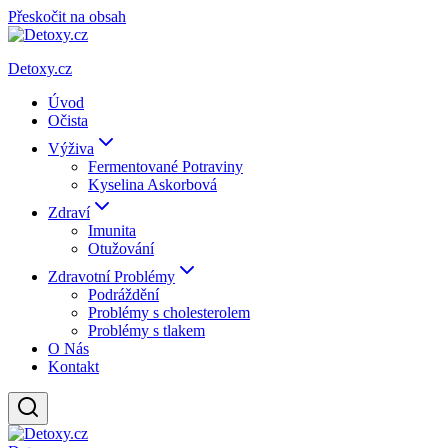
Přeskočit na obsah
Detoxy.cz
Úvod
Očista
Výživa
Fermentované Potraviny
Kyselina Askorbová
Zdraví
Imunita
Otužování
Zdravotní Problémy
Podráždění
Problémy s cholesterolem
Problémy s tlakem
O Nás
Kontakt