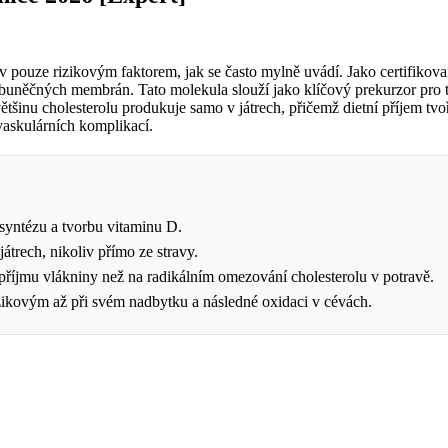
iv pouze rizikovým faktorem, jak se často mylně uvádí. Jako certifikov
i buněčných membrán. Tato molekula slouží jako klíčový prekurzor pro t
většinu cholesterolu produkuje samo v játrech, přičemž dietní příjem tv
askulárních komplikací.
í syntézu a tvorbu vitaminu D.
játrech, nikoliv přímo ze stravy.
a příjmu vlákniny než na radikálním omezování cholesterolu v potravě.
izikovým až při svém nadbytku a následné oxidaci v cévách.