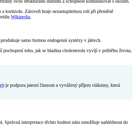
ratily svou strukturální stabilitu a schopnost komunikovat s okolím.
u a kortizolu. Zároveň hraje nezastupitelnou roli při přeměně
ortálu
Wikipedia
.
ělo produkuje samo formou endogenní syntézy v játrech.
í pochopení toho, jak se hladina cholesterolu vyvíjí v průběhu života,
rt
) je podpora jaterní činnosti a vyvážený příjem vlákniny, která
4. Správná interpretace těchto hodnot nám umožňuje nahlédnout do