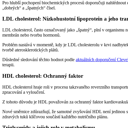
Pro hlubší pochopení biochemických procesů doporučuji nahlédnout 
„dobrých“ a „špatných“ čísel.
LDL cholesterol: Nízkohustotní lipoprotein a jeho tra
LDL cholesterol, často označovaný jako „špatný“, plní v organismu ne
membrán nebo tvorbu hormonů.
Problém nastává v momentě, kdy je LDL cholesterolu v krvi nadbytek. 
tvorbě aterosklerotických plátů.
Důsledné sledování těchto hodnot podle
aktuálních doporučení Cleve
terapii.
HDL cholesterol: Ochranný faktor
HDL cholesterol hraje roli v procesu takzvaného reverzního transportu
zpracování a vyloučení.
Z tohoto důvodu je HDL považován za ochranný faktor kardiovaskulár
Nové směrnice zdůrazňují, že samotné zvyšování HDL není jedinou s
zdravých tuků klíčovou součástí každého nutričního plánu.
Triglyceridy a jejich role v metabolismu