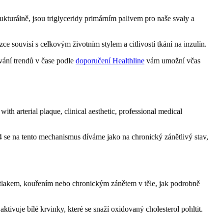
rukturálně, jsou triglyceridy primárním palivem pro naše svaly a
úzce souvisí s celkovým životním stylem a citlivostí tkání na inzulín.
vání trendů v čase podle
doporučení Healthline
vám umožní včas
 se na tento mechanismus díváme jako na chronický zánětlivý stav,
tlakem, kouřením nebo chronickým zánětem v těle, jak podrobně
tivuje bílé krvinky, které se snaží oxidovaný cholesterol pohltit.