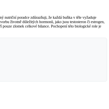
aný nutriční poradce zdůrazňuji, že každá buňka v těle vyžaduje
vorbu životně důležitých hormonů, jako jsou testosteron či estrogen,
oří pouze zlomek celkové bilance. Pochopení této biologické role je