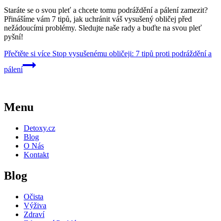
Staráte se o svou pleť a chcete tomu podráždění a pálení zamezit?
Přinášíme vám 7 tipů, jak uchránit váš vysušený obličej před
nežádoucími problémy. Sledujte naše rady a buďte na svou pleť
pyšní!
Přečtěte si více
Stop vysušenému obličeji: 7 tipů proti podráždění a
pálení
Menu
Detoxy.cz
Blog
O Nás
Kontakt
Blog
Očista
Výživa
Zdraví