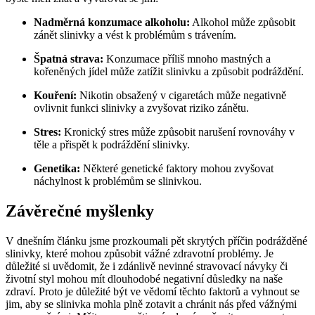
Nadměrná konzumace alkoholu:
Alkohol ‌může ⁣způsobit
zánět ⁣slinivky⁣ a vést ‌k problémům s trávením.
Špatná‍ strava:
Konzumace příliš ​mnoho mastných a
kořeněných jídel může zatížit slinivku a⁤ způsobit podráždění.
Kouření:
Nikotin obsažený v cigaretách ⁤může negativně
ovlivnit ⁣funkci‌ slinivky a ‌zvyšovat riziko zánětu.
Stres:
Kronický stres může způsobit ⁤narušení rovnováhy v
těle⁤ a přispět k podráždění slinivky.
Genetika:
Některé genetické faktory mohou zvyšovat⁤
náchylnost ⁤k​ problémům se ‍slinivkou.
Závěrečné myšlenky
V dnešním článku ​jsme prozkoumali pět⁣ skrytých příčin⁤ podrážděné
slinivky, které mohou ⁤způsobit vážné ⁢zdravotní problémy. ​Je⁢
důležité si ⁤uvědomit, že i zdánlivě‍ nevinné‍ stravovací návyky či
životní styl mohou mít dlouhodobé negativní důsledky​ na ​naše
zdraví. Proto je důležité být ve vědomí těchto faktorů ⁣a vyhnout se
jim, aby se slinivka mohla plně zotavit a​ chránit‍ nás⁢ před vážnými