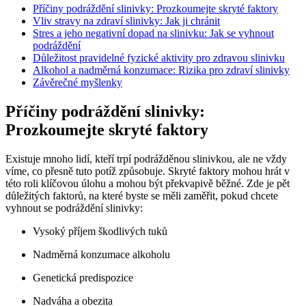
Příčiny podráždění slinivky: Prozkoumejte skryté faktory
Vliv stravy na ⁢zdraví​ slinivky: Jak ji chránit
Stres a jeho negativní dopad na slinivku: Jak ⁢se​ vyhnout
podráždění
Důležitost‌ pravidelné fyzické aktivity⁣ pro zdravou slinivku
Alkohol a ⁣nadměrná konzumace: ⁣Rizika‌ pro zdraví slinivky
Závěrečné myšlenky
Příčiny podráždění slinivky:
Prozkoumejte skryté faktory
Existuje mnoho‍ lidí,⁣ kteří trpí podrážděnou slinivkou, ale ne vždy
víme,⁣ co přesně tuto potíž ⁤způsobuje. Skryté faktory⁢ mohou hrát v
této roli klíčovou ⁢úlohu a mohou‍ být překvapivě běžné. Zde​ je pět
důležitých faktorů, na⁢ které byste se měli ‍zaměřit, pokud chcete
vyhnout ⁢se podráždění‍ slinivky:
Vysoký příjem škodlivých tuků
Nadměrná konzumace ⁤alkoholu
Genetická ‌predispozice
Nadváha ⁣a obezita