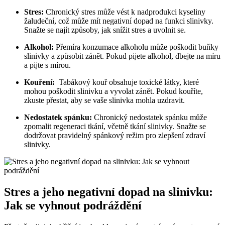
Stres:
Chronický stres může vést k nadprodukci kyseliny
žaludeční, což může ‌mít negativní ​dopad⁣ na⁤ funkci slinivky.
Snažte se najít způsoby, jak‌ snížit‍ stres⁣ a uvolnit se.
Alkohol:
Přemíra konzumace⁢ alkoholu může poškodit buňky
slinivky a způsobit⁣ zánět. Pokud pijete ‌alkohol,‍ dbejte ⁢na ⁣míru
a⁢ pijte s mírou.
Kouření:
⁣ Tabákový kouř obsahuje toxické látky,‌ které
mohou poškodit slinivku a vyvolat zánět. Pokud kouříte,
zkuste přestat,‌ aby se vaše slinivka mohla uzdravit.
Nedostatek spánku:
Chronický nedostatek spánku může‌
zpomalit ⁣regeneraci⁣ tkání, včetně ⁤tkání ‌slinivky. Snažte​ se
dodržovat‍ pravidelný spánkový ⁢režim pro zlepšení zdraví
slinivky.
Stres a jeho negativní dopad na slinivku:
Jak ⁢se​ vyhnout podráždění