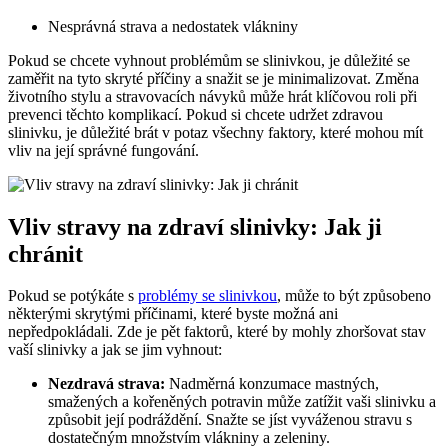
Nesprávná strava a nedostatek⁢ vlákniny
Pokud se chcete vyhnout problémům se slinivkou, je‌ důležité se
zaměřit na tyto skryté příčiny a snažit se je minimalizovat. Změna
životního ⁣stylu a stravovacích návyků‍ může ⁣hrát klíčovou‍ roli​ při
prevenci těchto komplikací. Pokud ‌si chcete udržet​ zdravou
slinivku, je​ důležité brát ⁢v ‌potaz ⁣všechny faktory, které mohou mít
vliv na její ⁤správné fungování.
Vliv stravy na ⁢zdraví​ slinivky: Jak ji
chránit
Pokud se potýkáte s​
problémy se slinivkou
, může to ‌být způsobeno‌
některými skrytými příčinami, které‍ byste možná ani⁤
nepředpokládali. ‌Zde je ⁤pět ​faktorů, které by​ mohly​ zhoršovat‌ stav
vaší slinivky a jak se‍ jim vyhnout:
Nezdravá‌ strava:
‌Nadměrná⁢ konzumace mastných,
smažených a kořeněných potravin ‌může ⁤zatížit vaši slinivku a
⁢způsobit ⁣její podráždění.⁣ Snažte se jíst vyváženou stravu s‌
dostatečným​ množstvím vlákniny a zeleniny.