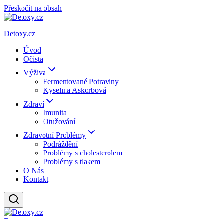
Přeskočit na obsah
Detoxy.cz
Úvod
Očista
Výživa
Fermentované Potraviny
Kyselina Askorbová
Zdraví
Imunita
Otužování
Zdravotní Problémy
Podráždění
Problémy s cholesterolem
Problémy s tlakem
O Nás
Kontakt