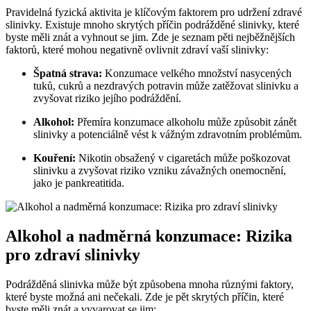
Pravidelná fyzická⁢ aktivita je klíčovým ⁢faktorem pro udržení zdravé
slinivky. Existuje mnoho skrytých příčin⁣ podrážděné slinivky, které‌
byste⁤ měli znát‌ a vyhnout se ⁤jim. ⁤Zde je seznam pěti⁤ nejběžnějších
faktorů, které mohou​ negativně ovlivnit zdraví vaší ​slinivky:
Špatná ​strava:
Konzumace‌ velkého ‌množství ​nasycených
tuků, cukrů‌ a nezdravých ‍potravin může‌ zatěžovat slinivku a​
zvyšovat riziko jejího podráždění.
Alkohol:
Přemíra konzumace alkoholu​ může ‍způsobit zánět
slinivky a potenciálně vést k vážným ​zdravotním ‍problémům.
Kouření:
Nikotin obsažený ‌v​ cigaretách může poškozovat
slinivku a zvyšovat riziko vzniku ‍závažných onemocnění,
jako ⁢je pankreatitida.
Alkohol a ⁣nadměrná konzumace: ⁣Rizika‌
pro zdraví slinivky
Podrážděná slinivka‍ může⁢ být ‍způsobena mnoha⁤ různými‌ faktory,
které byste možná⁢ ani nečekali. Zde je pět skrytých ⁣příčin, které
byste ​měli znát a vyvarovat se jim: