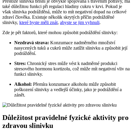
Přestože slinivka břišní je obvykle spojována s trávením potravy,‌ má
také​ důležitou ⁢funkci při regulaci hladiny cukru v‌ krvi. Pokud je
však slinivka podrážděná, ⁢může to⁢ mít negativní ⁢dopad na ‌celkové
zdraví člověka. Existuje několik⁢ skrytých ⁤příčin podrážděné
‍slinivky,
které byste měli znát
,
abyste se jim vyhnuli
.
Zde je ⁤pět faktorů, které mohou způsobit ‌podráždění slinivky:
Nezdravá strava:
Konzumace⁤ nadměrného‌ množství
nasycených tuků‌ a cukrů může zatížit slinivku a způsobit její⁤
podráždění.
Stres:
Chronický‍ stres ⁢může vést k ⁤nadměrné produkci
stresového hormonu kortizolu, což může mít⁢ negativní vliv ‍na​
funkci⁢ slinivky.
Alkohol:
Přemíra konzumace alkoholu může ‍způsobit
poškození slinivky ​a vedlejší účinky, jako je​ podráždění a⁢
zánět.
Důležitost‌ pravidelné fyzické aktivity⁣ pro
zdravou slinivku