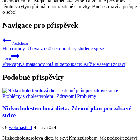
onemocněními. Mějte na paměti své⁢ zdraví a věnujte pozornost‌
těmto skrytým příčinám⁤ podrážděné slinivky. Buďte zdraví a ‌pečujte
o sebe!
Navigace pro příspěvek
Předchozí
Hemoroidy: Úleva za 60 sekund díky studené sprše
Další
Překvapivá malachov totální detoxikace: Klíč k vašemu zdraví
Podobné příspěvky
Problémy s cholesterolem
|
Zdravotní Problémy
Nízkocholesterolová dieta: 7denní plán pro zdravé
srdce
Od
webmaster1
4. 12. 2024
Nízkocholesterolová dieta je skvělým způsobem, jak podpořit zdraví