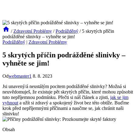
/
Zdravotní Problémy
/
Podrážděný
/
5 skrytých příčin
podrážděné slinivky – vyhněte se jim!
Podrážděný
|
Zdravotní Problémy
5 skrytých příčin podrážděné slinivky –
vyhněte se jim!
Od
webmaster1
8. 8. 2023
Jsi unavený/á neustálým pocitem podrážděné slinivky? Možná si ​
neuvědomuješ, že existuje‌ pět skrytých příčin, které mohou ​způsobit
tuto nepříjemnou podmínku. Přečti si náš‌ článek a​ zjisti, ​
jak se jim
vyhnout
a užít si ⁢zdravý a spokojený​ život bez této obtíže.​ Buďme
krok před nepříjemnými příčinami a ‍naučme⁢ se, jak chránit naši
‍slinivku!
Obsah