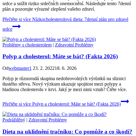
srdce a snížit riziko srdečních onemocnění. Následujte tento 7denní
plán a pozorujte výrazné zlepšení vašeho zdraví.
Přečtěte si více
Nízkocholesterolová dieta: 7denní plán pro zdravé
srdce
Problémy s cholesterolem
|
Zdravotní Problémy
Polyp a cholesterol: Máte se bát? (Fakta 2026)
Od
webmaster1
23. 2. 2022
18. 6. 2026
Polyp je různorodá skupina nedobrovolných výrůstků na sliznici
tlustého střeva. Nový výzkum ukazuje spojitost mezi polypy a
hladinou cholesterolu v krvi. Jaký je mezi nimi vztah? Čtěte více.
Přečtěte si více
Polyp a cholesterol: Máte se bát? (Fakta 2026)
Podrážděný
|
Zdravotní Problémy
Dieta na uklidnění tračníku: Co pomůže a co škodí?