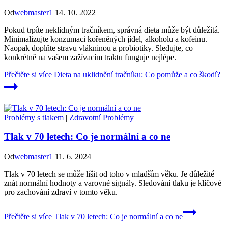
Od
webmaster1
14. 10. 2022
Pokud trpíte neklidným tračníkem, správná dieta může být důležitá.
Minimalizujte konzumaci kořeněných jídel, alkoholu a kofeinu.
Naopak doplňte stravu vlákninou a probiotiky. Sledujte, co
konkrétně na vašem zažívacím traktu funguje nejlépe.
Přečtěte si více
Dieta na uklidnění tračníku: Co pomůže a co škodí?
Problémy s tlakem
|
Zdravotní Problémy
Tlak v 70 letech: Co je normální a co ne
Od
webmaster1
11. 6. 2024
Tlak v 70 letech se může lišit od toho v mladším věku. Je důležité
znát normální hodnoty a varovné signály. Sledování tlaku je klíčové
pro zachování zdraví v tomto věku.
Přečtěte si více
Tlak v 70 letech: Co je normální a co ne