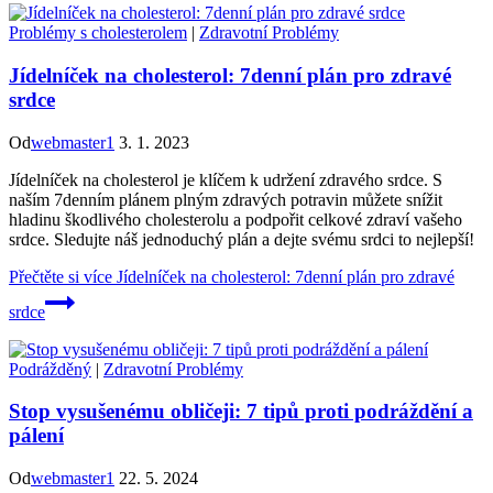
Problémy s cholesterolem
|
Zdravotní Problémy
Jídelníček na cholesterol: 7denní plán pro zdravé
srdce
Od
webmaster1
3. 1. 2023
Jídelníček na cholesterol je klíčem k udržení zdravého srdce. S
naším 7denním plánem plným zdravých potravin můžete snížit
hladinu škodlivého cholesterolu a podpořit celkové zdraví vašeho
srdce. Sledujte náš jednoduchý plán a dejte svému srdci to nejlepší!
Přečtěte si více
Jídelníček na cholesterol: 7denní plán pro zdravé
srdce
Podrážděný
|
Zdravotní Problémy
Stop vysušenému obličeji: 7 tipů proti podráždění a
pálení
Od
webmaster1
22. 5. 2024