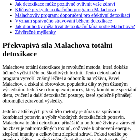
Jak detoxikace může pozitivně ovlivnit vaše zdraví
Klíčové prvky detoxikačního programu Malachova
Malachovův program: doporučení pro efektivní detoxikaci
Význam správného stravování během detoxikace
Jak dlouho by měla trvat detoxikační kůra podle Malachova?
Závěrečné myšlenky
Překvapivá síla Malachova totální
detoxikace
Malachova totální detoxikace je revoluční metoda, která dokáže
účinně vyčistit tělo od škodlivých toxinů. Tento detoxikační
program vytvořil známý léčitel a odborník na výživu, Pavel
Malachov, a získal si obrovskou popularitu díky svým úžasným
výsledkům. Jedná se o komplexní proces, který kombinuje speciální
dietu, cvičení a další detoxikační postupy, které společně přinášejí
ohromující zdravotní výsledky.
Jedním z klíčových prvků této metody je důraz na správnou
kombinaci potravin a výběr vhodných detoxikačních potravin.
Malachova totální detoxikace přináší tělu potřebné živiny a zároveň
ho zbavuje nahromaděných toxinů, což vede k obnovení energie,
zlepšení imunity a celkovému zlepšení zdraví. Pokud toužíte po
novém začátku a změně svého životního stylu, tato detoxikační