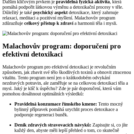
Dalším klíčovým prvkem je
pravidelná fyzická aktivita
, která
pomáhá podpořit látkovou výměnu a detoxikační procesy v těle.
Důležitý je také
psychický aspekt
detoxikace, který zahrnuje
relaxaci, meditaci a pozitivní myšlení. Malachovův program
zdůrazňuje
celkový přístup k zdraví
a harmonii těla i mysli.
Malachovův program: doporučení pro
efektivní detoxikaci
Malachovův program pro efektivní detoxikaci je revolučním
způsobem, jak zbavit své tělo škodlivých toxinů a obnovit ztracenou
vitalitu. Tento program není jen o krátkodobém odvykání
nezdravých potravin, ale zaměřuje se na celkovou detoxikaci těla a
mysl. Jaký je klíč k úspěchu? Zde je pár doporučení, která vám
pomohou dosáhnout optimálních výsledků:
Pravidelná konzumace římského kmene:
Tento mocný
bylinný přípravek pomáhá urychlit proces detoxikace a
podporuje regeneraci buněk.
Deník zdravých stravovacích návyků:
Zapisujte si, co jíte
každý den, abyste měli lepší přehled o tom, co skutečně