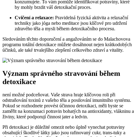
konzumujete. To vám pomůže identifikovat potraviny, které
by mohly brzdit váš detoxikační proces.
Cvičení a relaxace:
Pravidelná fyzická aktivita a relaxační
techniky jako jóga nebo meditace jsou klíčové pro udržení
zdravého těla a mysli během detoxikačního procesu.
Sledováním těchto doporučení a angažováním se do Malachovova
programu totální detoxikace můžete dosáhnout nejen krátkodobých
účinků, ale také trvalejšího zlepšení celkového zdraví a vitality.
Význam správného stravování během
detoxikace
není možné podceňovat. Vaše strava hraje klíčovou roli při
odstraňování toxinů z vašeho těla a posilování imunitního systému.
Pokud se rozhodnete provést účinnou detoxikaci, měli byste se
zaměřit na konzumaci potravin bohatých na antioxidanty, vlákninu a
živiny, které podporují činnost jater a ledvin.
Při detoxikaci je důležité omezit nebo úplně vynechat potraviny
obsahující škodlivé látky jako jsou rafinovaný cukr, trans-tuky a