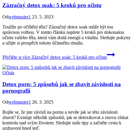
Zázračný detox soak: 5 kroků pro očistu
Od
webmaster1
23. 5. 2023
Toužíte po očištění těla? Zázračný detox soak může být tou
správnou volbou. V tomto článku najdete 5 kroků pro dokonalou
očistu vašeho těla, která vám dodá energii a vitalitu. Sledujte pokyny
a užijte si prospěch tohoto účinného rituálu.
Přečtěte si více
Zázračný detox soak: 5 kroků pro očistu
Očista
Detox porn: 5 způsobů jak se zbavit závislosti na
pornografii
Od
webmaster1
26. 3. 2025
Bojíte se, že jste závislí na pornu a nevíte jak se této závislosti
zbavit? Existuje několik způsobů, jak se detoxikovat a znovu získat
kontrolu nad svým životem. Sledujte naše tipy a začněte cestu k
uzdravení hned teď.