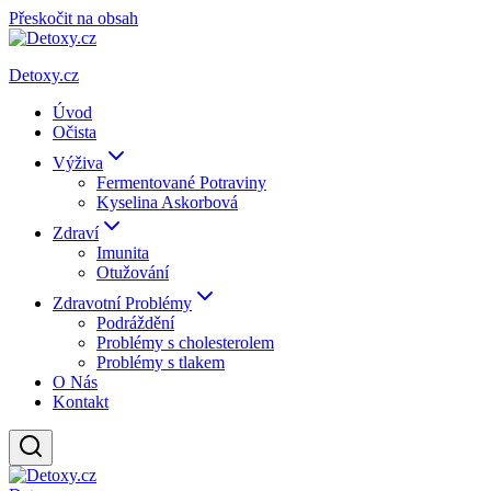
Přeskočit na obsah
Detoxy.cz
Úvod
Očista
Výživa
Fermentované Potraviny
Kyselina Askorbová
Zdraví
Imunita
Otužování
Zdravotní Problémy
Podráždění
Problémy s cholesterolem
Problémy s tlakem
O Nás
Kontakt