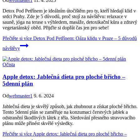
Od
webmaster1
11. 4. 2025
Detox Pod Petřínem je ideálním útočištěm pro ty, kteří hledají klid v
srdci Prahy. Zde je 5 důvodů, proč stojí za návštěvu: relaxace v
sauně, jóga na terase s výhledem, masáže, detoxikační kůra a zdravý
vegetariánský oběd. Přijďte si dopřát čas jen pro sebe!
Přečtěte si více
Detox Pod Petřínem: Oáza klidu v Praze – 5 důvodů
návštěvy
Očista
Apple detox: Jablečná dieta pro ploché břicho –
5denní plán
Od
webmaster1
9. 6. 2024
Jablečná dieta je skvělý způsob, jak zhubnout a získat ploché břicho.
Tento 5denní plán se zaměřuje na konzumaci čerstvých jablek a
odstranění škodlivých látek z těla. Sledování přesného stravovacího
plánu může přinést skvělé výsledky.
Přečtěte si více
Apple detox: Jablečná dieta pro ploché břicho –