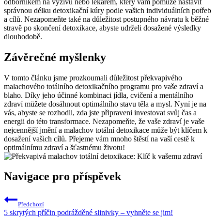
odborníkem na výživu nebo lékařem, který vám pomůže nastavit
správnou délku detoxikační kúry podle vašich individuálních potřeb
a cílů. Nezapomeňte také na důležitost postupného návratu k běžné
stravě po skončení detoxikace, abyste udrželi dosažené výsledky
dlouhodobě.
Závěrečné myšlenky
V tomto článku jsme prozkoumali důležitost překvapivého
malachového totálního detoxikačního programu pro vaše zdraví a
blaho. Díky jeho účinné kombinaci jídla, cvičení a mentálního
zdraví můžete dosáhnout optimálního stavu těla a mysl. Nyní je na
vás, abyste se rozhodli, zda jste připraveni investovat svůj čas a
energii do této transformace. Nezapomeňte, že vaše zdraví je vaše
nejcennější jmění a malachov totální detoxikace může být klíčem k
dosažení vašich cílů. Přejeme vám mnoho štěstí na vaší cestě k
optimálnímu zdraví a šťastnému životu!
Navigace pro příspěvek
Předchozí
5 skrytých příčin podrážděné slinivky – vyhněte se jim!