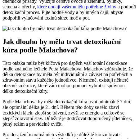
chemické přísady. Využijte čerstvé ovoce a zeleninu, bylinky,
semena a ořechy,
které dodají vašemu tělu potřebné živiny
a podpoří
detoxikační proces. Pijte hodně vody a bylinných čajů, abyste
podpořili vylučování toxinů skrze moč a pot.
Jak dlouho by měla trvat detoxikační
kůra podle Malachova?
Tato otázka může být klíčová pro úspěch vaší totální detoxikace
podle známého léčitele Petra Malachova. Malachov zdůrazňuje, že
délka detoxikace by měla být individuální a záviset na potřebách a
zdravotním stavu každého jednotlivce. Nicméně, existují některé
obecné směrnice, které vám mohou pomoci vybrat si správnou
délku detoxikační kúry.
Podle Malachova by měla detoxikační kúra trvat minimálně 7 dní,
ale optimální délka je 21 dní. Během této doby se tělo zbaví
toxických látek, zlepší se trávení, zvýší se energie a celkově se
zlepší zdravotní stav. Důležité je dodržovat doporučený jídelníček,
pitný režim a pravidelně cvičit.
Pro dosažení maximálních výsledků je důležité konzultovat s