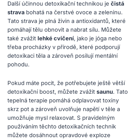
Další účinnou detoxikační technikou je
čistá
strava
bohatá na čerstvé ovoce a zeleninu.
Tato strava je plná⁤ živin a antioxidantů, které
pomáhají tělu obnovit a nabrat sílu. Můžete
také zvážit
lehké cvičení
, jako je jóga nebo
třeba⁣ procházky⁤ v přírodě, které podporují
detoxikaci těla a⁣ zároveň posilují ⁢mentální
pohodu.
Pokud máte pocit, že potřebujete ještě větší
detoxikační boost, můžete zvážit
saunu
. Tato‍
tepelná terapie pomáhá odplavovat toxiny
skrz pot a zároveň uvolňuje napětí v těle a
umožňuje mysl relaxovat. S pravidelným
používáním‍ těchto detoxikačních ‍technik​
můžete dosáhnout opravdové exploze