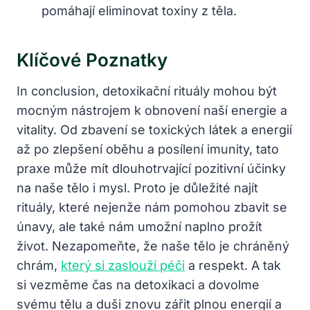
pomáhají eliminovat toxiny z těla.
Klíčové ⁢Poznatky
In conclusion, detoxikační ‍rituály mohou být
mocným nástrojem k obnovení naší energie a
⁣vitality. Od zbavení se toxických látek a energií
až po zlepšení oběhu a posílení imunity, tato
praxe může mít dlouhotrvající pozitivní účinky
na naše tělo i mysl. Proto je důležité najít
rituály, které nejenže nám pomohou zbavit‍ se
únavy, ale také nám umožní​ naplno prožít
život.⁢ Nezapomeňte, že‌ naše tělo je chráněný
chrám,
který si zaslouží péči
a respekt. A tak
si vezměme ‍čas⁣ na detoxikaci a dovolme
svému tělu a duši znovu ‌zářit​ plnou energií a