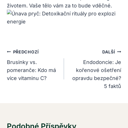
životem. Vaše ⁣tělo vám​ za to bude vděčné.
Navigace
PŘEDCHOZÍ
DALŠÍ
Pro
Brusinky vs.
Endodoncie: Je
pomeranče: Kdo má
kořenové ošetření
Příspěvek
více vitaminu C?
opravdu bezpečné?
5 faktů
Podobné Příspěvky