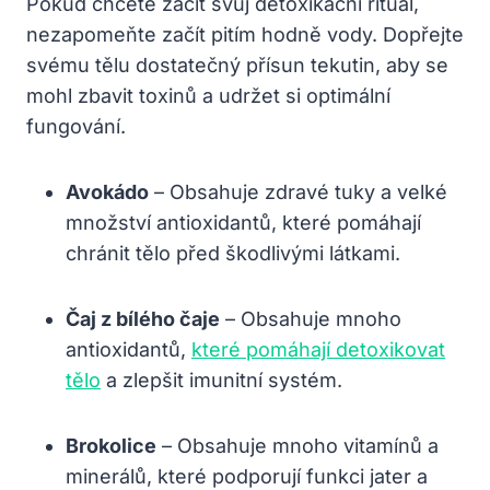
Pokud chcete začít svůj detoxikační rituál,
nezapomeňte začít pitím hodně vody. Dopřejte
svému tělu dostatečný přísun tekutin, aby se
mohl zbavit toxinů a udržet si optimální
‌fungování.
Avokádo
– Obsahuje⁤ zdravé tuky a velké
množství antioxidantů, které⁤ pomáhají
chránit tělo před škodlivými látkami.
Čaj⁣ z bílého čaje
– Obsahuje mnoho
antioxidantů,
které pomáhají detoxikovat
tělo
a zlepšit imunitní systém.
Brokolice
– Obsahuje mnoho ⁢vitamínů a
minerálů, které podporují funkci jater a