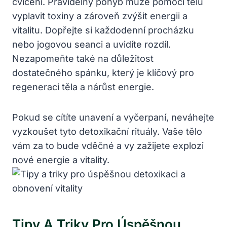
cvičení. Pravidelný pohyb může pomoci tělu
vyplavit toxiny a zároveň zvýšit energii a
vitalitu. Dopřejte si každodenní procházku
nebo jogovou seanci⁣ a uvidíte rozdíl.
Nezapomeňte také na důležitost⁢
dostatečného spánku, který je klíčový ⁣pro
regeneraci těla​ a nárůst energie.
Pokud se ⁢cítíte unavení a vyčerpaní, ⁢neváhejte
vyzkoušet tyto detoxikační rituály. Vaše tělo
vám za to bude vděčné a vy⁤ zažijete explozi
nové energie a vitality.
Tipy A
Triky Pro Úspěšnou