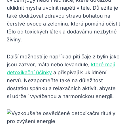
uklidnit mysl a uvolnit napětí v těle. Důležité je
také dodržovat zdravou stravu bohatou na
čerstvé⁤ ovoce a ‌zeleninu, která⁤ pomáhá očistit
tělo ⁤od toxických látek a dodávámu nezbytné
živiny.
Další možností je například pití čaje z bylin jako
jsou zázvor,​ máta nebo levandule,⁢
které mají
detoxikační účinky
a ​přispívají k uklidnění
nervů. Nezapomeňte také‌ na důležitost
dostatku spánku a relaxačních aktivit, abyste
si udrželi vyváženou a harmonickou energii.