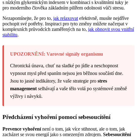
s nízkým glykemickým indexem v kombinaci s kvalitními tuky je
pro moderního člověka základním pilířem odolnosti vůči stresu.
Nezapomínejte, že pro to,
jak relaxovat
efektivně, musíte nejdříve
pochopit své potřeby. Inspiraci pro tyto změny můžete načerpat v
komplexních průvodcích zaměřených na to,
jak obnovit svou vnitřní
stabilitu
.
UPOZORNĚNÍ: Varovné signály organismu
Chronická únava, chuť na sladké po jídle a neschopnost
vypnout mysl před spaním nejsou jen běžnou součástí dne.
Jsou to jasné indikátory, že vaše strategie pro
stres
management
selhávají a vaše tělo volá po systémové změně
výživy i návyků.
Předcházení vyhoření pomocí sebesoucítění
Prevence vyhoření
není o tom, jak více stihnout, ale o tom, jak
zacházet se svou energií jako s omezeným zdrojem.
Sebesoucítění