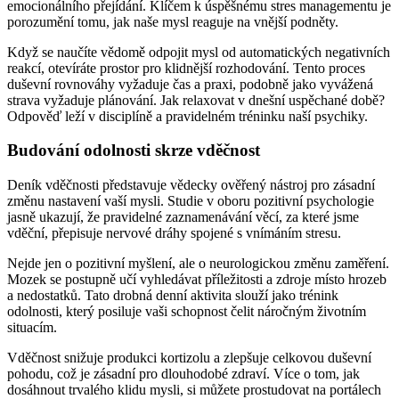
emocionálního přejídání. Klíčem k úspěšnému stres managementu je
porozumění tomu, jak naše mysl reaguje na vnější podněty.
Když se naučíte vědomě odpojit mysl od automatických negativních
reakcí, otevíráte prostor pro klidnější rozhodování. Tento proces
duševní rovnováhy vyžaduje čas a praxi, podobně jako vyvážená
strava vyžaduje plánování. Jak relaxovat v dnešní uspěchané době?
Odpověď leží v disciplíně a pravidelném tréninku naší psychiky.
Budování odolnosti skrze vděčnost
Deník vděčnosti představuje vědecky ověřený nástroj pro zásadní
změnu nastavení vaší mysli. Studie v oboru pozitivní psychologie
jasně ukazují, že pravidelné zaznamenávání věcí, za které jsme
vděční, přepisuje nervové dráhy spojené s vnímáním stresu.
Nejde jen o pozitivní myšlení, ale o neurologickou změnu zaměření.
Mozek se postupně učí vyhledávat příležitosti a zdroje místo hrozeb
a nedostatků. Tato drobná denní aktivita slouží jako trénink
odolnosti, který posiluje vaši schopnost čelit náročným životním
situacím.
Vděčnost snižuje produkci kortizolu a zlepšuje celkovou duševní
pohodu, což je zásadní pro dlouhodobé zdraví. Více o tom, jak
dosáhnout trvalého klidu mysli, si můžete prostudovat na portálech