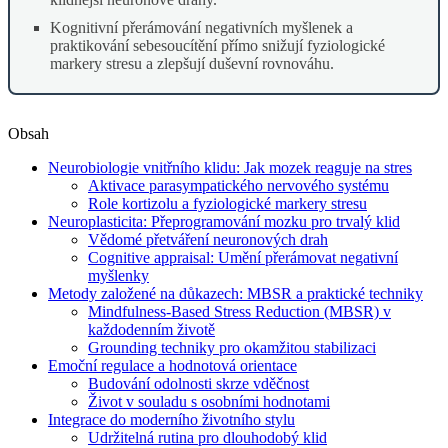
Kognitivní přerámování negativních myšlenek a
praktikování sebesoucítění přímo snižují fyziologické
markery stresu a zlepšují duševní rovnováhu.
Obsah
Neurobiologie vnitřního klidu: Jak mozek reaguje na stres
Aktivace parasympatického nervového systému
Role kortizolu a fyziologické markery stresu
Neuroplasticita: Přeprogramování mozku pro trvalý klid
Vědomé přetváření neuronových drah
Cognitive appraisal: Umění přerámovat negativní
myšlenky
Metody založené na důkazech: MBSR a praktické techniky
Mindfulness-Based Stress Reduction (MBSR) v
každodenním životě
Grounding techniky pro okamžitou stabilizaci
Emoční regulace a hodnotová orientace
Budování odolnosti skrze vděčnost
Život v souladu s osobními hodnotami
Integrace do moderního životního stylu
Udržitelná rutina pro dlouhodobý klid