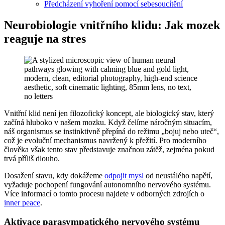
Předcházení vyhoření pomocí sebesoucítění
Neurobiologie vnitřního klidu: Jak mozek
reaguje na stres
Vnitřní klid není jen filozofický koncept, ale biologický stav, který
začíná hluboko v našem mozku. Když čelíme náročným situacím,
náš organismus se instinktivně přepíná do režimu „bojuj nebo uteč“,
což je evoluční mechanismus navržený k přežití. Pro moderního
člověka však tento stav představuje značnou zátěž, zejména pokud
trvá příliš dlouho.
Dosažení stavu, kdy dokážeme
odpojit mysl
od neustálého napětí,
vyžaduje pochopení fungování autonomního nervového systému.
Více informací o tomto procesu najdete v odborných zdrojích o
inner peace
.
Aktivace parasympatického nervového systému