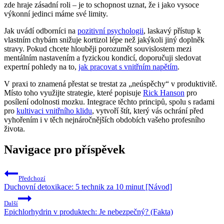
zde hraje zásadní roli – je to schopnost uznat, že i jako vysoce
výkonní jedinci máme své limity.
Jak uvádí odborníci na
pozitivní psychologii
, laskavý přístup k
vlastním chybám snižuje kortizol lépe než jakýkoli jiný doplněk
stravy. Pokud chcete hlouběji porozumět souvislostem mezi
mentálním nastavením a fyzickou kondicí, doporučuji sledovat
expertní pohledy na to,
jak pracovat s vnitřním napětím
.
V praxi to znamená přestat se trestat za „neúspěchy“ v produktivitě.
Místo toho využijte strategie, které popisuje
Rick Hanson
pro
posílení odolnosti mozku. Integrace těchto principů, spolu s radami
pro
kultivaci vnitřního klidu
, vytvoří štít, který vás ochrání před
vyhořením i v těch nejnáročnějších obdobích vašeho profesního
života.
Navigace pro příspěvek
Předchozí
Duchovní detoxikace: 5 technik za 10 minut [Návod]
Další
Epichlorhydrin v produktech: Je nebezpečný? (Fakta)