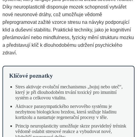
Díky neuroplasticitě disponuje mozek schopností vytvářet
nové neuronové dráhy, což umožňuje vědomě
přeprogramovat zažité vzorce stresu na návyky podporující
klid a duševní stabilitu. Praktické techniky, jako je kognitivní
přerámování nebo mindfulness, fyzicky mění strukturu mozku
a představují klíč k dlouhodobému udržení psychického
zdraví.
Klíčové poznatky
Stres aktivuje evoluční mechanismus „bojuj nebo uteč“,
který je při dlouhodobém trvání toxický pro imunitní
systém a celkovou vitalitu.
Aktivace parasympatického nervového systému je
nezbytnou biologickou brzdou, která snižuje hladinu
kortizolu a nastartuje regenerační procesy v těle.
Princip neuroplasticity umožňuje skrze pravidelný trénink
vědomě oslabit stresové reakce a vybudovat nové,
klidnější neuronové dráhy.