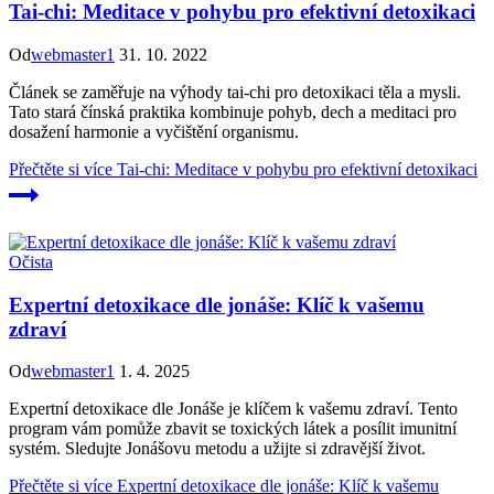
Tai-chi: Meditace v pohybu pro efektivní detoxikaci
Od
webmaster1
31. 10. 2022
Článek se zaměřuje na výhody tai-chi pro detoxikaci těla a mysli.
Tato stará čínská praktika kombinuje pohyb, dech a meditaci pro
dosažení harmonie a vyčištění organismu.
Přečtěte si více
Tai-chi: Meditace v pohybu pro efektivní detoxikaci
Očista
Expertní detoxikace dle jonáše: Klíč k vašemu
zdraví
Od
webmaster1
1. 4. 2025
Expertní detoxikace dle Jonáše je klíčem k vašemu zdraví. Tento
program vám pomůže zbavit se toxických látek a posílit imunitní
systém. Sledujte Jonášovu metodu a užijte si zdravější život.
Přečtěte si více
Expertní detoxikace dle jonáše: Klíč k vašemu