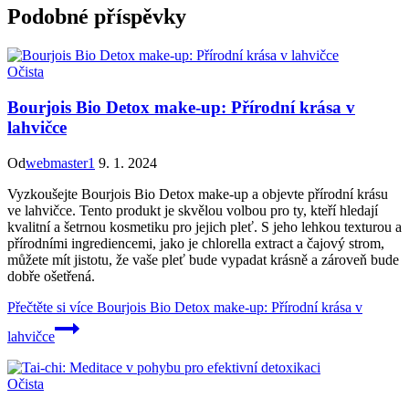
Podobné příspěvky
Očista
Bourjois Bio Detox make-up: Přírodní krása v
lahvičce
Od
webmaster1
9. 1. 2024
Vyzkoušejte Bourjois Bio Detox make-up a objevte přírodní krásu
ve lahvičce. Tento produkt je skvělou volbou pro ty, kteří hledají
kvalitní a šetrnou kosmetiku pro jejich pleť. S jeho lehkou texturou a
přírodními ingrediencemi, jako je chlorella extract a čajový strom,
můžete mít jistotu, že vaše pleť bude vypadat krásně a zároveň bude
dobře ošetřená.
Přečtěte si více
Bourjois Bio Detox make-up: Přírodní krása v
lahvičce
Očista