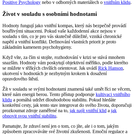
Positive Psychology
nebo v odborných materiálech o
vnitřním klidu
.
Život v souladu s osobními hodnotami
Hodnoty fungují jako vnitřní kompas, který nás bezpečně provádí
bouřlivými situacemi. Pokud vaše každodenní akce nejsou v
souladu s tím, co je pro vás skutečně důležité, vzniká chronické
napětí a vnitřní konflikt. Definování vlastních priorit je proto
základním kamenem psychohygieny.
Když víte, za čím si stojíte, rozhodování v krizi se stává mnohem
snazším. Hodnoty vám poskytují objektivní měřítko, podle kterého
se můžete v těžkých chvílích orientovat. Jak uvádí
Rick Hanson
,
ukotvení v hodnotách je nezbytným krokem k dosažení
opravdového štěstí.
Žít v souladu se svými hodnotami znamená také umět říci ne věcem,
které nám energii berou. Tento přístup podporuje
kultivaci vnitřního
klidu
a pomáhá udržet dlouhodobou stabilitu. Pokud hledáte
konkrétní cesty, jak tento stav integrovat do svého života, doporučuji
prozkoumat zdroje zaměřené na to,
jak najít vnitřní klid
a
jak
obnovit svou vnitřní stabilitu
.
Pamatujte, že zdraví není jen o tom, co jíte, ale i o tom, jakým
způsobem zpracováváte své životní zkušenosti. Emoční regulace a