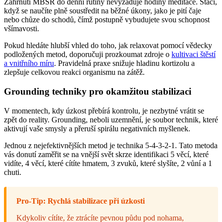
Zahrnutí MBSR do denní rutiny nevyžaduje hodiny meditace. Stačí,
když se naučíte plně soustředit na běžné úkony, jako je pití čaje
nebo chůze do schodů, čímž postupně vybudujete svou schopnost
všímavosti.
Pokud hledáte hlubší vhled do toho, jak relaxovat pomocí vědecky
podložených metod, doporučuji prozkoumat zdroje o
kultivaci štěstí
a vnitřního míru
. Pravidelná praxe snižuje hladinu kortizolu a
zlepšuje celkovou reakci organismu na zátěž.
Grounding techniky pro okamžitou stabilizaci
V momentech, kdy úzkost přebírá kontrolu, je nezbytné vrátit se
zpět do reality. Grounding, neboli uzemnění, je soubor technik, které
aktivují vaše smysly a přeruší spirálu negativních myšlenek.
Jednou z nejefektivnějších metod je technika 5-4-3-2-1. Tato metoda
vás donutí zaměřit se na vnější svět skrze identifikaci 5 věcí, které
vidíte, 4 věcí, které cítíte hmatem, 3 zvuků, které slyšíte, 2 vůní a 1
chuti.
Pro-Tip: Rychlá stabilizace při úzkosti
Kdykoliv cítíte, že ztrácíte pevnou půdu pod nohama,