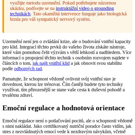
využijte metodu uzemnění. Pokud potřebujete názornou
ukázku, podívejte se na
instruktážní video o grounding
technikách
. Tato okamžitá intervence funguje jako biologická
brzda pro váš sympatický nervový systém.
Uzemnění není jen o zvládání krize, ale o budování vnitřní kapacity
pro klid. Integrací těchto prvků do vašeho života získáte nástroje,
které vám pomohou čelit výzvám s větší lehkostí a nadhledem. Více
informací o propojení těchto technik s osobním rozvojem najdete v
článcích o tom,
jak najít vnitřní klid
a jak obnovit svou stabilitu
podle
odborných rad
.
Pamatujte, že schopnost vědomě ovlivnit svůj vnitřní stav je
dovednost, kterou lze trénovat. Čím častěji budete tyto techniky
využívat, tím přirozenější se stane vaše cesta k duševní pohodě a
trvalému zdraví.
Emoční regulace a hodnotová orientace
Emoční regulace není o potlačování pocitů, ale o schopnosti vědomě
s nimi nakládat. Jako certifikovaný nutriční poradce často vidím, jak
stres z nezvládnutých emocí vede k nezdravým návykům, včetně