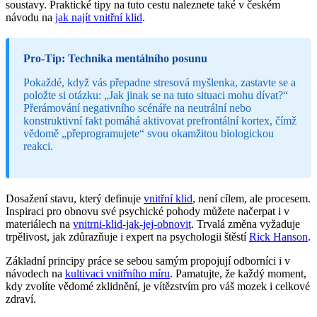
soustavy. Praktické tipy na tuto cestu naleznete také v českém
návodu na
jak najít vnitřní klid
.
Pro-Tip: Technika mentálního posunu
Pokaždé, když vás přepadne stresová myšlenka, zastavte se a
položte si otázku: „Jak jinak se na tuto situaci mohu dívat?“
Přerámování negativního scénáře na neutrální nebo
konstruktivní fakt pomáhá aktivovat prefrontální kortex, čímž
vědomě „přeprogramujete“ svou okamžitou biologickou
reakci.
Dosažení stavu, který definuje
vnitřní klid
, není cílem, ale procesem.
Inspiraci pro obnovu své psychické pohody můžete načerpat i v
materiálech na
vnitrni-klid-jak-jej-obnovit
. Trvalá změna vyžaduje
trpělivost, jak zdůrazňuje i expert na psychologii štěstí
Rick Hanson
.
Základní principy práce se sebou samým propojují odborníci i v
návodech na
kultivaci vnitřního míru
. Pamatujte, že každý moment,
kdy zvolíte vědomé zklidnění, je vítězstvím pro váš mozek i celkové
zdraví.