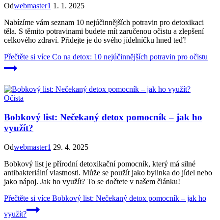
Od
webmaster1
1. 1. 2025
Nabízíme vám seznam 10 nejúčinnějších potravin pro detoxikaci
těla. S těmito potravinami budete mít zaručenou očistu a zlepšení
celkového zdraví. Přidejte je do svého jídelníčku hned teď!
Přečtěte si více
Co na detox: 10 nejúčinnějších potravin pro očistu
Očista
Bobkový list: Nečekaný detox pomocník – jak ho
využít?
Od
webmaster1
29. 4. 2025
Bobkový list je přírodní detoxikační pomocník, který má silné
antibakteriální vlastnosti. Může se použít jako bylinka do jídel nebo
jako nápoj. Jak ho využít? To se dočtete v našem článku!
Přečtěte si více
Bobkový list: Nečekaný detox pomocník – jak ho
využít?