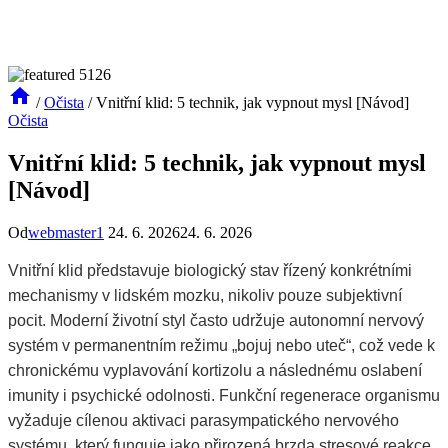
/
Očista
/
Vnitřní klid: 5 technik, jak vypnout mysl [Návod]
Očista
Vnitřní klid: 5 technik, jak vypnout mysl
[Návod]
Od
webmaster1
24. 6. 2026
24. 6. 2026
Vnitřní klid představuje biologický stav řízený konkrétními
mechanismy v lidském mozku, nikoliv pouze subjektivní
pocit. Moderní životní styl často udržuje autonomní nervový
systém v permanentním režimu „bojuj nebo uteč“, což vede k
chronickému vyplavování kortizolu a následnému oslabení
imunity i psychické odolnosti. Funkční regenerace organismu
vyžaduje cílenou aktivaci parasympatického nervového
systému, který funguje jako přirozená brzda stresové reakce.