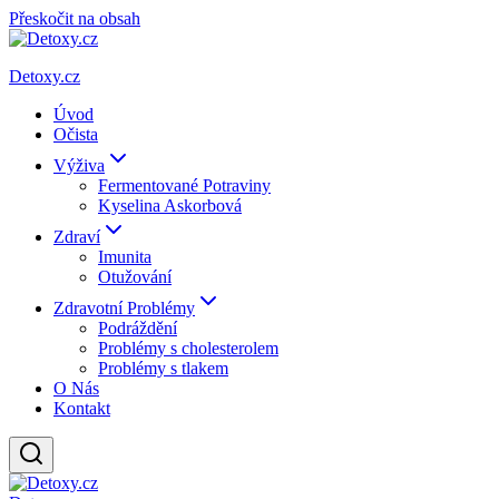
Přeskočit na obsah
Detoxy.cz
Úvod
Očista
Výživa
Fermentované Potraviny
Kyselina Askorbová
Zdraví
Imunita
Otužování
Zdravotní Problémy
Podráždění
Problémy s cholesterolem
Problémy s tlakem
O Nás
Kontakt