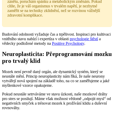
zánětu, poruchám spánku a metabolickým změnám. Pokud
cítíte, že je váš organismus v trvalém napětí, je nezbytné
zaměřit se na techniky zklidnění, než se rozvinou vážnější
zdravotní komplikace.
Budování odolnosti vyžaduje čas a trpělivost. Inspiraci pro kultivaci
vnitřního stavu nabízí i expertíza v oblasti
psychologie štěstí
a
vědecky podložené metody na
Positive Psychology
.
Neuroplasticita: Přeprogramování mozku
pro trvalý klid
Mozek není pevně daný orgán, ale dynamický systém, který se
neustále mění. Princip neuroplasticity nám říká, že naše neurony
vytvářejí nová spojení na základě toho, na co se zaměřujeme a jaké
myšlenkové vzorce opakujeme.
Pokud neustále setrváváme ve stavu úzkosti, naše mozkové dráhy
pro stres se posilují. Máme však možnost vědomě „odpojit mysl“ od
negativních smyček a trénovat mozek k prožívání klidu a duševní
rovnováhy.