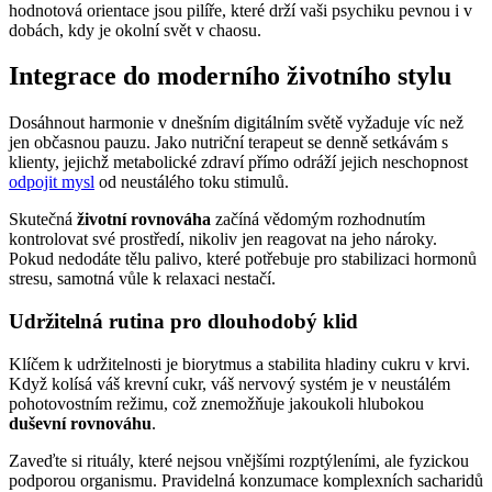
hodnotová orientace jsou pilíře, které drží vaši psychiku pevnou i v
dobách, kdy je okolní svět v chaosu.
Integrace do moderního životního stylu
Dosáhnout harmonie v dnešním digitálním světě vyžaduje víc než
jen občasnou pauzu. Jako nutriční terapeut se denně setkávám s
klienty, jejichž metabolické zdraví přímo odráží jejich neschopnost
odpojit mysl
od neustálého toku stimulů.
Skutečná
životní rovnováha
začíná vědomým rozhodnutím
kontrolovat své prostředí, nikoliv jen reagovat na jeho nároky.
Pokud nedodáte tělu palivo, které potřebuje pro stabilizaci hormonů
stresu, samotná vůle k relaxaci nestačí.
Udržitelná rutina pro dlouhodobý klid
Klíčem k udržitelnosti je biorytmus a stabilita hladiny cukru v krvi.
Když kolísá váš krevní cukr, váš nervový systém je v neustálém
pohotovostním režimu, což znemožňuje jakoukoli hlubokou
duševní rovnováhu
.
Zaveďte si rituály, které nejsou vnějšími rozptýleními, ale fyzickou
podporou organismu. Pravidelná konzumace komplexních sacharidů