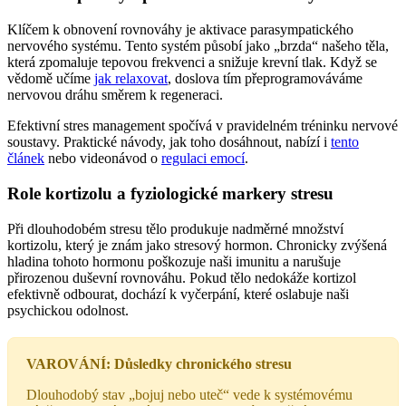
Klíčem k obnovení rovnováhy je aktivace parasympatického
nervového systému. Tento systém působí jako „brzda“ našeho těla,
která zpomaluje tepovou frekvenci a snižuje krevní tlak. Když se
vědomě učíme
jak relaxovat
, doslova tím přeprogramováváme
nervovou dráhu směrem k regeneraci.
Efektivní stres management spočívá v pravidelném tréninku nervové
soustavy. Praktické návody, jak toho dosáhnout, nabízí i
tento
článek
nebo videonávod o
regulaci emocí
.
Role kortizolu a fyziologické markery stresu
Při dlouhodobém stresu tělo produkuje nadměrné množství
kortizolu, který je znám jako stresový hormon. Chronicky zvýšená
hladina tohoto hormonu poškozuje naši imunitu a narušuje
přirozenou duševní rovnováhu. Pokud tělo nedokáže kortizol
efektivně odbourat, dochází k vyčerpání, které oslabuje naši
psychickou odolnost.
VAROVÁNÍ: Důsledky chronického stresu
Dlouhodobý stav „bojuj nebo uteč“ vede k systémovému