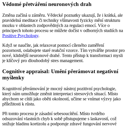
Vědomé přetváření neuronových drah
Změna začíná u záměru. Vědecké poznatky ukazují, že i krátká, ale
pravidelná meditace či techniky všímavosti fyzicky mění strukturu
mozku v oblastech zodpovědných za regulaci emocí. Více o
principech tohoto procesu se můžete dočíst v odborných studiích na
Positive Psychology
.
Když se naučíte, jak relaxovat pomocí cíleného zaměření
pozornosti, oslabujete staré reakční vzorce. Tím vytváříte prostor pro
nové, klidnější neuronové drahé. Tento přístup k transformaci mysli
je klíčový pro dlouhodobý stres management.
Cognitive appraisal: Umění přerámovat negativní
myšlenky
Kognitivní přerámování je mocný nástroj pozitivní psychologie,
který nám umožňuje změnit interpretaci stresových situací. Místo
abychom se cítili jako oběti okolností, učíme se vnímat výzvy jako
příležitosti k růstu.
Při tomto procesu je zásadní sebesoucítění. Místo tvrdého
odsuzování vlastních chyb k sobě přistupujeme s laskavostí, což
snižuje hladinu kortizolu a podporuje zdravé fungování nervové