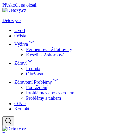
Přeskočit na obsah
Detoxy.cz
Úvod
Očista
Výživa
Fermentované Potraviny
Kyselina Askorbová
Zdraví
Imunita
Otužování
Zdravotní Problémy
Podráždění
Problémy s cholesterolem
Problémy s tlakem
O Nás
Kontakt