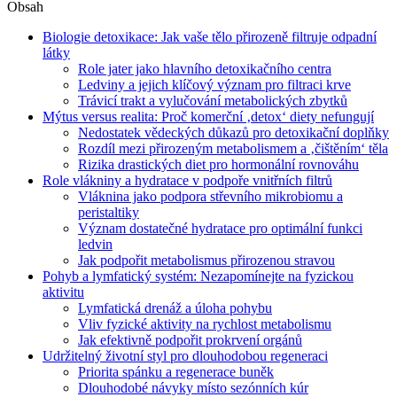
Obsah
Biologie detoxikace: Jak vaše tělo přirozeně filtruje odpadní
látky
Role jater jako hlavního detoxikačního centra
Ledviny a jejich klíčový význam pro filtraci krve
Trávicí trakt a vylučování metabolických zbytků
Mýtus versus realita: Proč komerční ‚detox‘ diety nefungují
Nedostatek vědeckých důkazů pro detoxikační doplňky
Rozdíl mezi přirozeným metabolismem a ‚čištěním‘ těla
Rizika drastických diet pro hormonální rovnováhu
Role vlákniny a hydratace v podpoře vnitřních filtrů
Vláknina jako podpora střevního mikrobiomu a
peristaltiky
Význam dostatečné hydratace pro optimální funkci
ledvin
Jak podpořit metabolismus přirozenou stravou
Pohyb a lymfatický systém: Nezapomínejte na fyzickou
aktivitu
Lymfatická drenáž a úloha pohybu
Vliv fyzické aktivity na rychlost metabolismu
Jak efektivně podpořit prokrvení orgánů
Udržitelný životní styl pro dlouhodobou regeneraci
Priorita spánku a regenerace buněk
Dlouhodobé návyky místo sezónních kúr