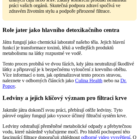
práci vašich orgánů. Skutečná podpora zdraví spočívá ve
zdravém životním stylu a podpoře přirozené filtrace.
Role jater jako hlavního detoxikačního centra
Játra fungují jako chemická laboratoř našeho těla. Jejich hlavní
funkcí je transformace toxinů, léků a vedlejších produktů
metabolismu na látky rozpustné ve vodě.
Tento proces probíhá ve dvou fázích, kdy játra neutralizují škodlivé
látky a připravují je k bezpečnému vyloučení z krevního oběhu.
Více informací o tom, jak optimalizovat tento proces stravou,
naleznete v odborných článcích jako
Culina Health
nebo na
Dr.
Popov
.
Ledviny a jejich klíčový význam pro filtraci krve
Jakmile játra dokončí svou práci, přebírají otěže ledviny. Tyto
párové orgány fungují jako vysoce účinný filtrační systém krve.
Ledviny odstraňují přeměněné metabolické odpady a přebytečnou
vodu, které následně vylučujeme močí. Pro hlubší pochopení této
fascinující filtrace doporučuji zhlédnout
odborné video vysvětlení
. O