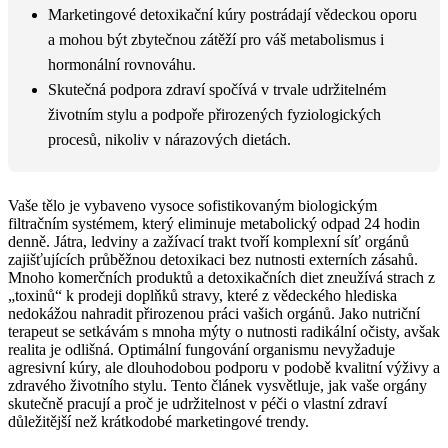
Marketingové detoxikační kúry postrádají vědeckou oporu
a mohou být zbytečnou zátěží pro váš metabolismus i
hormonální rovnováhu.
Skutečná podpora zdraví spočívá v trvale udržitelném
životním stylu a podpoře přirozených fyziologických
procesů, nikoliv v nárazových dietách.
Vaše tělo je vybaveno vysoce sofistikovaným biologickým
filtračním systémem, který eliminuje metabolický odpad 24 hodin
denně. Játra, ledviny a zažívací trakt tvoří komplexní síť orgánů
zajišťujících průběžnou detoxikaci bez nutnosti externích zásahů.
Mnoho komerčních produktů a detoxikačních diet zneužívá strach z
„toxinů“ k prodeji doplňků stravy, které z vědeckého hlediska
nedokážou nahradit přirozenou práci vašich orgánů. Jako nutriční
terapeut se setkávám s mnoha mýty o nutnosti radikální očisty, avšak
realita je odlišná. Optimální fungování organismu nevyžaduje
agresivní kúry, ale dlouhodobou podporu v podobě kvalitní výživy a
zdravého životního stylu. Tento článek vysvětluje, jak vaše orgány
skutečně pracují a proč je udržitelnost v péči o vlastní zdraví
důležitější než krátkodobé marketingové trendy.