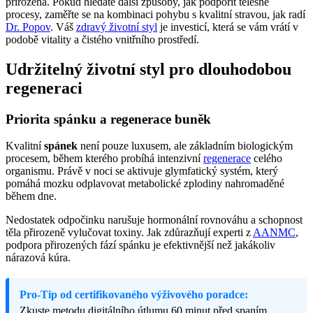
přirozená. Pokud hledáte další způsoby, jak podpořit tělesné
procesy, zaměřte se na kombinaci pohybu s kvalitní stravou, jak radí
Dr. Popov
. Váš
zdravý životní styl
je investicí, která se vám vrátí v
podobě vitality a čistého vnitřního prostředí.
Udržitelný životní styl pro dlouhodobou
regeneraci
Priorita spánku a regenerace buněk
Kvalitní
spánek
není pouze luxusem, ale základním biologickým
procesem, během kterého probíhá intenzivní
regenerace
celého
organismu. Právě v noci se aktivuje glymfatický systém, který
pomáhá mozku odplavovat metabolické zplodiny nahromaděné
během dne.
Nedostatek odpočinku narušuje hormonální rovnováhu a schopnost
těla přirozeně vylučovat toxiny. Jak zdůrazňují experti z
AANMC
,
podpora přirozených fází spánku je efektivnější než jakákoliv
nárazová kúra.
Pro-Tip od certifikovaného výživového poradce:
Zkuste metodu digitálního útlumu 60 minut před spaním.