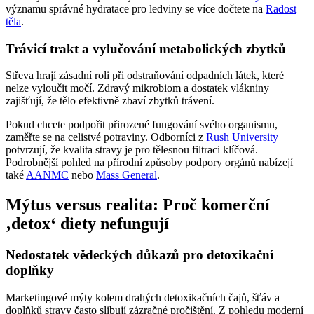
významu správné hydratace pro ledviny se více dočtete na
Radost
těla
.
Trávicí trakt a vylučování metabolických zbytků
Střeva hrají zásadní roli při odstraňování odpadních látek, které
nelze vyloučit močí. Zdravý mikrobiom a dostatek vlákniny
zajišťují, že tělo efektivně zbaví zbytků trávení.
Pokud chcete podpořit přirozené fungování svého organismu,
zaměřte se na celistvé potraviny. Odborníci z
Rush University
potvrzují, že kvalita stravy je pro tělesnou filtraci klíčová.
Podrobnější pohled na přírodní způsoby podpory orgánů nabízejí
také
AANMC
nebo
Mass General
.
Mýtus versus realita: Proč komerční
‚detox‘ diety nefungují
Nedostatek vědeckých důkazů pro detoxikační
doplňky
Marketingové mýty kolem drahých detoxikačních čajů, šťáv a
doplňků stravy často slibují zázračné pročištění. Z pohledu moderní