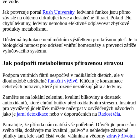
ve vodě.
Jak potvrzuje portál
Rush University
, ledvinné funkce jsou přímo
závislé na objemu cirkulující krve a dostatečné filtraci. Pokud tělu
chybí tekutiny, ledviny nemohou efektivně odplavovat zbytkové
produkty metabolismu.
Důsledná hydratace není módním výstřelkem pro krásnou pleť. Je to
biologická nutnost pro udržení vnitřní homeostázy a prevenci zátěže
vylučovacího systému.
Jak podpořit metabolismus přirozenou stravou
Podpora vnitřních filtrů nespočívá v radikálních dietách, ale v
dlouhodobě udržitelné
funkční výživě
. Klíčem je konzumace
celistvých potravin, které přirozeně nezatěžují játra a ledviny.
Zaměřte se na lokální zeleninu, kvalitní bílkoviny a dostatek
antioxidantů, které chrání buňky před oxidativním stresem. Inspiraci
pro vyvážený jídelníček můžete načerpat v osvědčených návodech
jako je
jarní detoxikace
nebo v doporučeních na
Radost těla
.
Pamatujte, že příroda nám nabízí vše potřebné. Důvěřujte procesům
svého těla, dodávejte mu kvalitní „palivo“ a nehledejte zázračné
pilulky tam, kde stačí čistá voda, vláknina a vědomý
zdravý životní