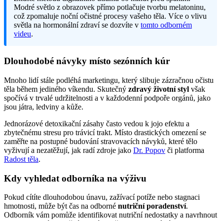
Modré světlo z obrazovek přímo potlačuje tvorbu melatoninu,
což zpomaluje noční očistné procesy vašeho těla. Více o vlivu
světla na hormonální zdraví se dozvíte v
tomto odborném
videu
.
Dlouhodobé návyky místo sezónních kúr
Mnoho lidí stále podléhá marketingu, který slibuje zázračnou očistu
těla během jediného víkendu. Skutečný
zdravý životní styl
však
spočívá v trvalé udržitelnosti a v každodenní podpoře orgánů, jako
jsou játra, ledviny a kůže.
Jednorázové detoxikační zásahy často vedou k jojo efektu a
zbytečnému stresu pro trávicí trakt. Místo drastických omezení se
zaměřte na postupné budování stravovacích návyků, které tělo
vyživují a nezatěžují, jak radí zdroje jako
Dr. Popov
či platforma
Radost těla
.
Kdy vyhledat odborníka na výživu
Pokud cítíte dlouhodobou únavu, zažívací potíže nebo stagnaci
hmotnosti, může být čas na odborné
nutriční poradenství
.
Odborník vám pomůže identifikovat nutriční nedostatky a navrhnout