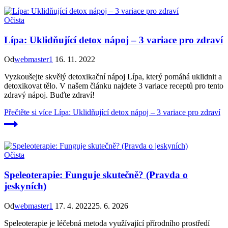
Očista
Lípa: Uklidňující detox nápoj – 3 variace pro zdraví
Od
webmaster1
16. 11. 2022
Vyzkoušejte skvělý detoxikační nápoj Lípa, který pomáhá uklidnit a
detoxikovat tělo. V našem článku najdete 3 variace receptů pro tento
zdravý nápoj. Buďte zdraví!
Přečtěte si více
Lípa: Uklidňující detox nápoj – 3 variace pro zdraví
Očista
Speleoterapie: Funguje skutečně? (Pravda o
jeskyních)
Od
webmaster1
17. 4. 2022
25. 6. 2026
Speleoterapie je léčebná metoda využívající přírodního prostředí