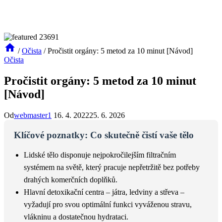
/
Očista
/
Pročistit orgány: 5 metod za 10 minut [Návod]
Očista
Pročistit orgány: 5 metod za 10 minut
[Návod]
Od
webmaster1
16. 4. 2022
25. 6. 2026
Klíčové poznatky: Co skutečně čistí vaše tělo
Lidské tělo disponuje nejpokročilejším filtračním
systémem na světě, který pracuje nepřetržitě bez potřeby
drahých komerčních doplňků.
Hlavní detoxikační centra – játra, ledviny a střeva –
vyžadují pro svou optimální funkci vyváženou stravu,
vlákninu a dostatečnou hydrataci.