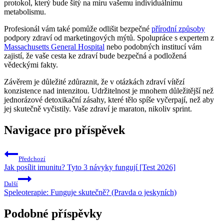
protokol, který bude šitý na míru vašemu individuálnímu
metabolismu.
Profesionál vám také pomůže odlišit bezpečné
přírodní způsoby
podpory zdraví od marketingových mýtů. Spolupráce s expertem z
Massachusetts General Hospital
nebo podobných institucí vám
zajistí, že vaše cesta ke zdraví bude bezpečná a podložená
vědeckými fakty.
Závěrem je důležité zdůraznit, že v otázkách zdraví vítězí
konzistence nad intenzitou. Udržitelnost je mnohem důležitější než
jednorázové detoxikační zásahy, které tělo spíše vyčerpají, než aby
jej skutečně vyčistily. Vaše zdraví je maraton, nikoliv sprint.
Navigace pro příspěvek
Předchozí
Jak posílit imunitu? Tyto 3 návyky fungují [Test 2026]
Další
Speleoterapie: Funguje skutečně? (Pravda o jeskyních)
Podobné příspěvky