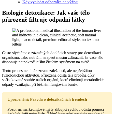
Kdy vyhledat odborníka na výživu
Biologie detoxikace: Jak vaše tělo
přirozeně filtruje odpadní látky
Často slýcháme o zázračných doplňcích stravy pro detoxikaci
organismu. Jako nutriční terapeut musím zdůraznit, že vaše tělo
disponuje nejpokročilejším čistícím systémem na světě.
Tento proces není nárazovou záležitostí, ale nepřetržitou
fyziologickou aktivitou. Přirozená očista těla probíhá díky
sofistikované souhře našich orgánů, které eliminují metabolické
odpady vznikající při běžném fungování buněk.
Upozornění: Pravda o detoxikačních trendech
Pozor na marketingové mýty slibující rychlou očistu pomocí
drahých čajů nebo šťáv. Žádný komerční produkt nenahradí