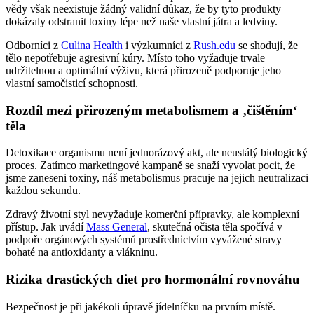
vědy však neexistuje žádný validní důkaz, že by tyto produkty
dokázaly odstranit toxiny lépe než naše vlastní játra a ledviny.
Odborníci z
Culina Health
i výzkumníci z
Rush.edu
se shodují, že
tělo nepotřebuje agresivní kúry. Místo toho vyžaduje trvale
udržitelnou a optimální výživu, která přirozeně podporuje jeho
vlastní samočisticí schopnosti.
Rozdíl mezi přirozeným metabolismem a ‚čištěním‘
těla
Detoxikace organismu není jednorázový akt, ale neustálý biologický
proces. Zatímco marketingové kampaně se snaží vyvolat pocit, že
jsme zaneseni toxiny, náš metabolismus pracuje na jejich neutralizaci
každou sekundu.
Zdravý životní styl nevyžaduje komerční přípravky, ale komplexní
přístup. Jak uvádí
Mass General
, skutečná očista těla spočívá v
podpoře orgánových systémů prostřednictvím vyvážené stravy
bohaté na antioxidanty a vlákninu.
Rizika drastických diet pro hormonální rovnováhu
Bezpečnost je při jakékoli úpravě jídelníčku na prvním místě.