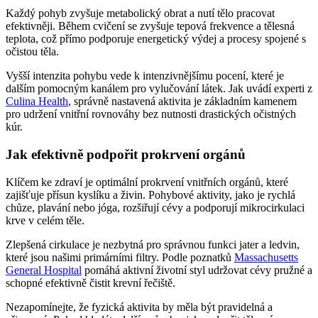
Každý pohyb zvyšuje metabolický obrat a nutí tělo pracovat
efektivněji. Během cvičení se zvyšuje tepová frekvence a tělesná
teplota, což přímo podporuje energetický výdej a procesy spojené s
očistou těla.
Vyšší intenzita pohybu vede k intenzivnějšímu pocení, které je
dalším pomocným kanálem pro vylučování látek. Jak uvádí experti z
Culina Health
, správně nastavená aktivita je základním kamenem
pro udržení vnitřní rovnováhy bez nutnosti drastických očistných
kúr.
Jak efektivně podpořit prokrvení orgánů
Klíčem ke zdraví je optimální prokrvení vnitřních orgánů, které
zajišťuje přísun kyslíku a živin. Pohybové aktivity, jako je rychlá
chůze, plavání nebo jóga, rozšiřují cévy a podporují mikrocirkulaci
krve v celém těle.
Zlepšená cirkulace je nezbytná pro správnou funkci jater a ledvin,
které jsou našimi primárními filtry. Podle poznatků
Massachusetts
General Hospital
pomáhá aktivní životní styl udržovat cévy pružné a
schopné efektivně čistit krevní řečiště.
Nezapomínejte, že fyzická aktivita by měla být pravidelná a