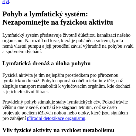
styl
.
Pohyb a lymfatický systém:
Nezapomínejte na fyzickou aktivitu
Lymfatický systém představuje životně důležitou kanalizaci našeho
organismu. Na rozdíl od krve, která je poháněna srdcem, lymfa
nemá vlastní pumpu a její proudění závisí výhradně na pohybu svalů
a správném dýchání.
Lymfatická drenáž a úloha pohybu
Fyzická aktivita je tím nejlepším prostředkem pro přirozenou
lymfatickou drenáž. Pohyb napomáhá oběhu tekutin v těle, což
zlepšuje transport metabolitů k vylučovacím orgánům, kde dochází
k jejich efektivní filtraci.
Pravidelný pohyb stimuluje stahy lymfatických cév. Pokud trávíte
většinu dne v sedě, dochází ke stagnaci tekutin, což se často
projevuje pocitem těžkých nohou nebo otoky, které jsou signálem
pro zahájení
přírodní detoxikace organismu
.
Vliv fyzické aktivity na rychlost metabolismu