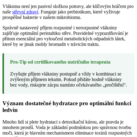
Vláknina není jen pasivní složkou potravy, ale klíčovým hráčem pro
naše
střevní zdraví
. Funguje jako prebiotikum, které vyživuje
prospěšné bakterie v našem mikrobiomu.
Správně nastavený příjem rozpustné i nerozpustné vlákniny
zajišťuje optimální peristaltiku střev. Pravidelné vyprazdňování je
přitom esenciální pro vyloučení metabolických odpadních látek,
které by se jinak mohly hromadit v trávicím traktu.
Pro-Tip od certifikovaného nutričního terapeuta
Zvyšujte příjem vlákniny postupně a vždy v kombinaci se
zvýšeným příjmem tekutin. Pokud přidáte hodně vlákniny
bez vody, riskujete zácpu namísto očekávaného „pročištění“.
Význam dostatečné hydratace pro optimální funkci
ledvin
Mnoho lidí si plete hydrataci s detoxikační kúrou, ale pravda je
mnohem prostší. Voda je základní podmínkou pro správnou tvorbu
moči, která je hlavním mechanismem eliminace toxinů rozpustných