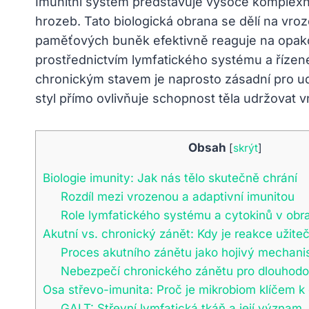
Imunitní systém představuje vysoce komplexní sí
hrozeb. Tato biologická obrana se dělí na vroz
paměťových buněk efektivně reaguje na opak
prostřednictvím lymfatického systému a říze
chronickým stavem je naprosto zásadní pro ud
styl přímo ovlivňuje schopnost těla udržovat 
Obsah
[
skrýt
]
Biologie imunity: Jak nás tělo skutečně chrání
Rozdíl mezi vrozenou a adaptivní imunitou
Role lymfatického systému a cytokinů v obr
Akutní vs. chronický zánět: Kdy je reakce užite
Proces akutního zánětu jako hojivý mechan
Nebezpečí chronického zánětu pro dlouhodo
Osa střevo-imunita: Proč je mikrobiom klíčem 
GALT: Střevní lymfatická tkáň a její význam