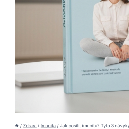
/
Zdraví
/
Imunita
/
Jak posílit imunitu? Tyto 3 návyk