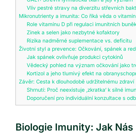
Vliv pestré stravy na diverzitu střevních bakt
Mikronutrienty a imunita: Co říká věda o vitamí
Role vitamínu D při regulaci imunitních buně
Zinek a selen jako nezbytné kofaktory
Rizika nadměrné suplementace vs. deficitu
Životní styl a prevence: Očkování, spánek a re
Jak spánek ovlivňuje produkci cytokinů
Vědecký pohled na význam očkování jako tr
Kortizol a jeho tlumivý efekt na obranyschop
Závěr: Cesta k dlouhodobě udržitelnému zdraví
Shrnutí: Proč neexistuje ‚zkratka‘ k silné imun
Doporučení pro individuální konzultace s od
Biologie Imunity: Jak Nás