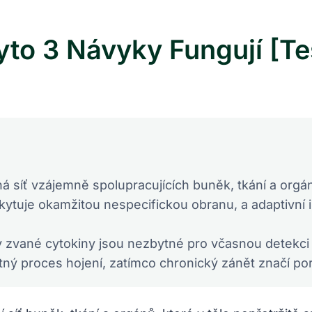
Tyto 3 Návyky Fungují [T
á síť vzájemně spolupracujících buněk, tkání a orgán
ytuje okamžitou nespecifickou obranu, a adaptivní 
y zvané cytokiny jsou nezbytné pro včasnou detekci h
tný proces hojení, zatímco chronický zánět značí p