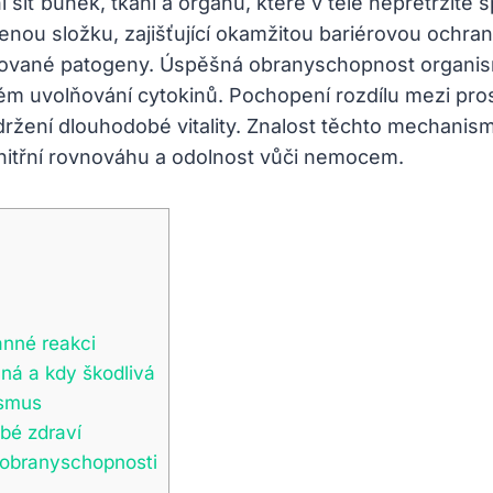
ť buněk, tkání a orgánů, které v těle nepřetržitě spo
enou složku, zajišťující okamžitou bariérovou ochranu
ované patogeny. Úspěšná obranyschopnost organism
ném uvolňování cytokinů. Pochopení rozdílu mezi p
ržení dlouhodobé vitality. Znalost těchto mechanis
vnitřní rovnováhu a odolnost vůči nemocem.
anné reakci
čná a kdy škodlivá
ismus
bé zdraví
k obranyschopnosti