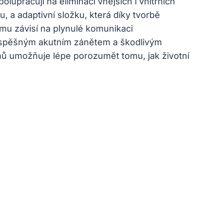
lupracují na eliminaci vnějších i vnitřních
, a adaptivní složku, která díky tvorbě
u závisí na plynulé komunikaci
rospěšným akutním zánětem a škodlivým
mů umožňuje lépe porozumět tomu, jak životní