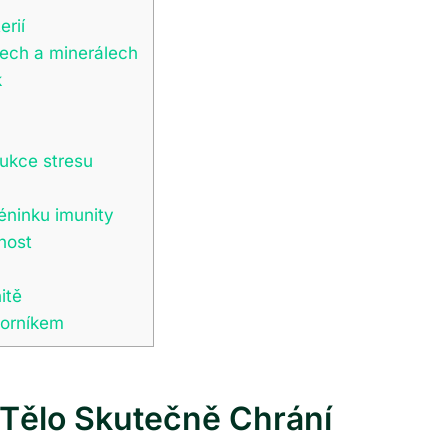
erií
nech a minerálech
k
dukce stresu
éninku imunity
nost
itě
borníkem
 Tělo Skutečně Chrání