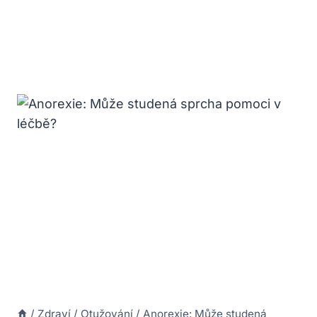
/
Zdraví
/
Otužování
/
Anorexie: Může studená