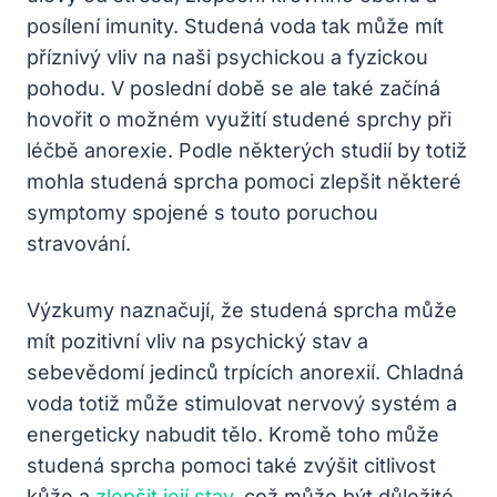
posílení imunity. Studená voda tak může mít
příznivý vliv na naši psychickou a fyzickou
pohodu. V poslední době se ale také začíná
hovořit o možném využití studené sprchy při
léčbě anorexie. Podle některých studií by totiž
mohla studená sprcha pomoci zlepšit některé
symptomy spojené s touto poruchou
stravování.
Výzkumy naznačují, že studená sprcha může
mít pozitivní vliv na psychický stav a
sebevědomí jedinců trpících anorexií. Chladná
voda totiž může stimulovat nervový systém a
energeticky nabudit tělo. Kromě toho může
studená sprcha pomoci také zvýšit citlivost
kůže a
zlepšit její stav
, což může být důležité