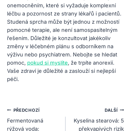
onemocněním, které si vyžaduje komplexní
léčbu a pozornost ze strany lékařů i pacientů.
Studená sprcha může být jednou z možností
pomocné terapie, ale není samospasitelným
řešením. Důležité je konzultovat jakékoliv
změny v léčebném plánu s odborníkem na
výživu nebo psychiatrem. Nebojte se hledat
pomoc,
pokud si myslíte
, že trpíte anorexií.
Vaše zdraví je důležité a zaslouží si nejlepší
péči.
Navigace
PŘEDCHOZÍ
DALŠÍ
Pro
Fermentovaná
Kyselina stearová: 5
rýžová voda:
překvapivých rizik