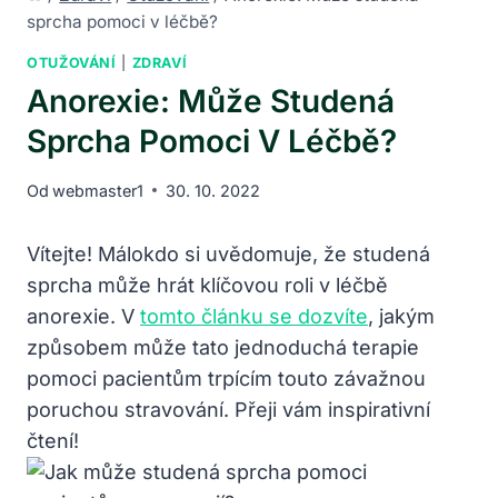
sprcha pomoci v léčbě?
OTUŽOVÁNÍ
|
ZDRAVÍ
Anorexie: Může Studená
Sprcha Pomoci V Léčbě?
Od
webmaster1
30. 10. 2022
Vítejte! Málokdo si uvědomuje, že studená
sprcha může hrát klíčovou roli v léčbě
anorexie. V
tomto článku se dozvíte
, jakým
způsobem může tato jednoduchá terapie
pomoci pacientům trpícím touto závažnou
poruchou stravování. Přeji vám inspirativní
čtení!