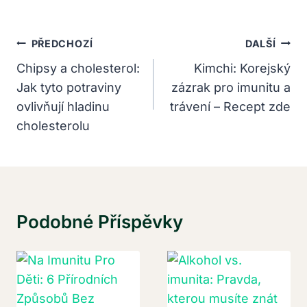
Navigace
PŘEDCHOZÍ
DALŠÍ
Pro
Chipsy a cholesterol:
Kimchi: Korejský
Jak tyto potraviny
zázrak pro imunitu a
Příspěvek
ovlivňují hladinu
trávení – Recept zde
cholesterolu
Podobné Příspěvky