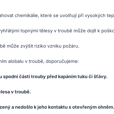
ovat chemikálie, které se uvolňují při vysokých tep
 vyhřátými topnými tělesy v troubě může dojít k poš
bě může zvýšit riziko vzniku požáru.
áním alobalu v troubě, doporučujeme:
u spodní části trouby před kapáním tuku či šťávy.
lesa v troubě.
ozený a nedošlo k jeho kontaktu s otevřeným ohněm