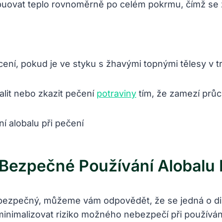
buovat teplo rovnoměrně po celém pokrmu, čímž se z
cení, pokud je ve styku s žhavými topnými tělesy v t
alit nebo zkazit pečení
potraviny
tím, že zamezí průc
Bezpečné Používání Alobalu 
bě bezpečný, můžeme vám odpovědět, že se jedná o dis
malizovat riziko možného nebezpečí při používání a