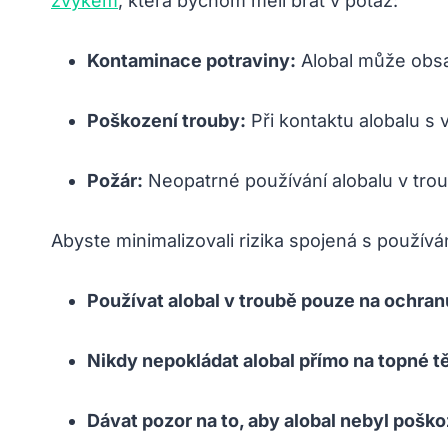
zvykem
, která bychom měli brát v potaz:
Kontaminace potraviny:
Alobal může obsah
Poškození trouby:
Při kontaktu alobalu s
Požár:
Neopatrné používání alobalu v trou
Abyste minimalizovali rizika spojená s použív
Používat alobal v troubě pouze na ochran
Nikdy nepokládat alobal přímo na topné tě
Dávat pozor na to, aby alobal nebyl pošk