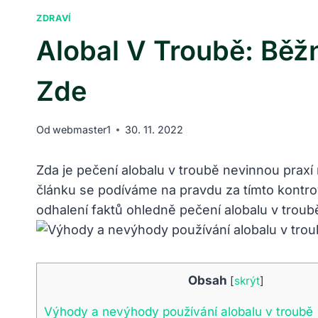
ZDRAVÍ
Alobal V Troubě: Bě
Zde
Od
webmaster1
30. 11. 2022
Zda je pečení alobalu v troubě nevinnou pra
článku se podíváme na pravdu za tímto kontro
odhalení faktů ohledně pečení alobalu v troub
Obsah
[
skrýt
]
Výhody a nevýhody používání alobalu v troubě