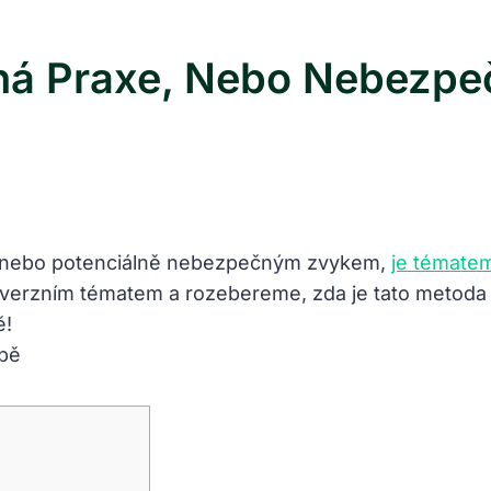
žná Praxe, Nebo Nebezpe
xí nebo potenciálně nebezpečným zvykem,
je témate
verzním tématem a rozebereme, zda je tato metoda s
ě!