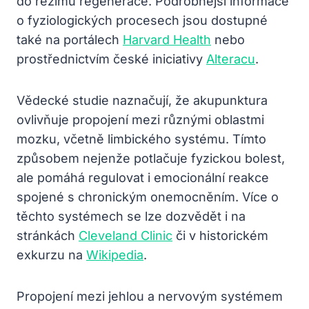
do režimu regenerace. Podrobnější informace
o fyziologických procesech jsou dostupné
také na portálech
Harvard Health
nebo
prostřednictvím české iniciativy
Alteracu
.
Vědecké studie naznačují, že akupunktura
ovlivňuje propojení mezi různými oblastmi
mozku, včetně limbického systému. Tímto
způsobem nejenže potlačuje fyzickou bolest,
ale pomáhá regulovat i emocionální reakce
spojené s chronickým onemocněním. Více o
těchto systémech se lze dozvědět i na
stránkách
Cleveland Clinic
či v historickém
exkurzu na
Wikipedia
.
Propojení mezi jehlou a nervovým systémem