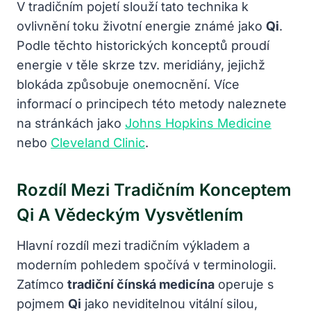
V tradičním pojetí slouží tato technika k
ovlivnění toku životní energie známé jako
Qi
.
Podle těchto historických konceptů proudí
energie v těle skrze tzv. meridiány, jejichž
blokáda způsobuje onemocnění. Více
informací o principech této metody naleznete
na stránkách jako
Johns Hopkins Medicine
nebo
Cleveland Clinic
.
Rozdíl Mezi Tradičním Konceptem
Qi A Vědeckým Vysvětlením
Hlavní rozdíl mezi tradičním výkladem a
moderním pohledem spočívá v terminologii.
Zatímco
tradiční čínská medicína
operuje s
pojmem
Qi
jako neviditelnou vitální silou,