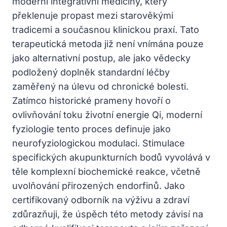
moderní integrativní medicíny, který
překlenuje propast mezi starověkými
tradicemi a současnou klinickou praxí. Tato
terapeutická metoda již není vnímána pouze
jako alternativní postup, ale jako vědecky
podložený doplněk standardní léčby
zaměřený na úlevu od chronické bolesti.
Zatímco historické prameny hovoří o
ovlivňování toku životní energie Qi, moderní
fyziologie tento proces definuje jako
neurofyziologickou modulaci. Stimulace
specifických akupunkturních bodů vyvolává v
těle komplexní biochemické reakce, včetně
uvolňování přirozených endorfinů. Jako
certifikovaný odborník na výživu a zdraví
zdůrazňuji, že úspěch této metody závisí na