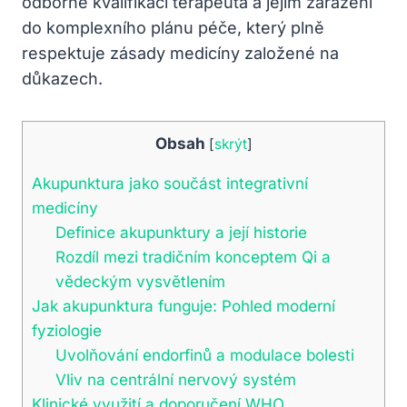
odborné kvalifikaci terapeuta a jejím zařazení
do komplexního plánu péče, který plně
respektuje zásady medicíny založené na
důkazech.
Obsah
[
skrýt
]
Akupunktura jako součást integrativní
medicíny
Definice akupunktury a její historie
Rozdíl mezi tradičním konceptem Qi a
vědeckým vysvětlením
Jak akupunktura funguje: Pohled moderní
fyziologie
Uvolňování endorfinů a modulace bolesti
Vliv na centrální nervový systém
Klinické využití a doporučení WHO