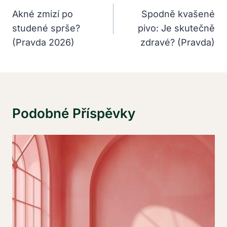
Pro
Akné zmizí po
Spodně kvašené
studené sprše?
pivo: Je skutečně
Příspěvek
(Pravda 2026)
zdravé? (Pravda)
Podobné Příspěvky