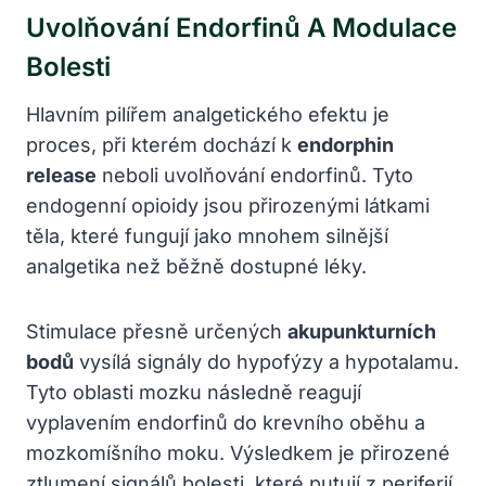
Uvolňování Endorfinů A Modulace
Bolesti
Hlavním pilířem analgetického efektu je
proces, při kterém dochází k
endorphin
release
neboli uvolňování endorfinů. Tyto
endogenní opioidy jsou přirozenými látkami
těla, které fungují jako mnohem silnější
analgetika než běžně dostupné léky.
Stimulace přesně určených
akupunkturních
bodů
vysílá signály do hypofýzy a hypotalamu.
Tyto oblasti mozku následně reagují
vyplavením endorfinů do krevního oběhu a
mozkomíšního moku. Výsledkem je přirozené
ztlumení signálů bolesti, které putují z periferií