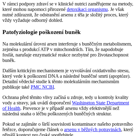
V rámci podpory zdraví se v klinické nutrici zaměřujeme na metody,
které mohou napomoci přirozené
detoxikaci organismu
. Je však
nutné zdůraznit, že odstranění arsenu z těla je složitý proces, který
vždy vyžaduje odborný dohled.
Patofyziologie poškození buněk
Na molekulární úrovni arsen interferuje s buněčným metabolismem,
zejména s produkcí ATP v mitochondriích. Tím, že napodobuje
fosfát, narušuje enzymatické reakce nezbytné pro životaschopnost
buněk.
Dalším kritickým mechanismem je vyvolávání oxidativního stresu,
který vede k poškození DNA a následné buněčné smrti (apoptóze).
Detailní vědecké studie k těmto molekulárním mechanismům
publikuje také
PMC NCBI
.
Ochrana před těmito vlivy začíná u zdroje, tedy u kontroly kvality
vody a stravy, jak uvádí doporučení
Washington State Department
of Health
. Prevence je v případě arsenu vždy efektivnější než
následná snaha o léčbu poškozených buněčných struktur.
Pokud se zajímáte o širší souvislosti kontaminace našeho potravního
řetězce, doporučujeme článek o
arsenu v běžných potravinách
, který
přináší kontext pro české spotřebitele.