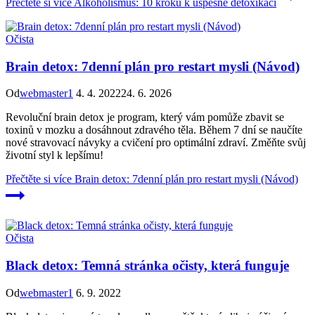
Přečtěte si více
Alkoholismus: 10 kroků k úspěšné detoxikaci
Očista
Brain detox: 7denní plán pro restart mysli (Návod)
Od
webmaster1
4. 4. 2022
24. 6. 2026
Revoluční brain detox je program, který vám pomůže zbavit se
toxinů v mozku a dosáhnout zdravého těla. Během 7 dní se naučíte
nové stravovací návyky a cvičení pro optimální zdraví. Změňte svůj
životní styl k lepšímu!
Přečtěte si více
Brain detox: 7denní plán pro restart mysli (Návod)
Očista
Black detox: Temná stránka očisty, která funguje
Od
webmaster1
6. 9. 2022