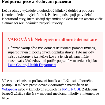
Podpůrná péče a sledování pacientů
Léčba otravy vyžaduje dlouhodobý klinický dohled a podporu
jaterních i ledvinových funkcí. Pacienti podstupují pravidelné
laboratorní testy, které sledují dynamiku poklesu hladin arsenu v těle
a eliminaci sekundárních projevů toxicity.
VAROVÁNÍ: Nebezpečí neodborné detoxikace
Důrazně varuji před tzv. domácí detoxikací pomocí bylinek,
superpotravin či pochybných doplňků stravy. Tyto metody
nejsou schopny vázat těžké kovy a jejich užívání může
maskovat vážné zdravotní potíže popsané v materiálech jako
Lake County Health Department
.
Více o mechanismu poškození buněk a důležitosti odborného
postupu si můžete prostudovat v odborných materiálech na
Wikipedia
nebo v klinických studiích na
PMC NCBI
. Základem
bezpečí zůstává důvěra v moderní medicínu, nikoliv v internetové
rady.