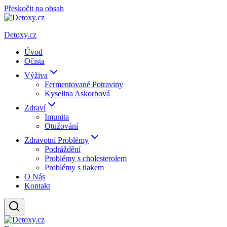
Přeskočit na obsah
Detoxy.cz
Úvod
Očista
Výživa
Fermentované Potraviny
Kyselina Askorbová
Zdraví
Imunita
Otužování
Zdravotní Problémy
Podráždění
Problémy s cholesterolem
Problémy s tlakem
O Nás
Kontakt