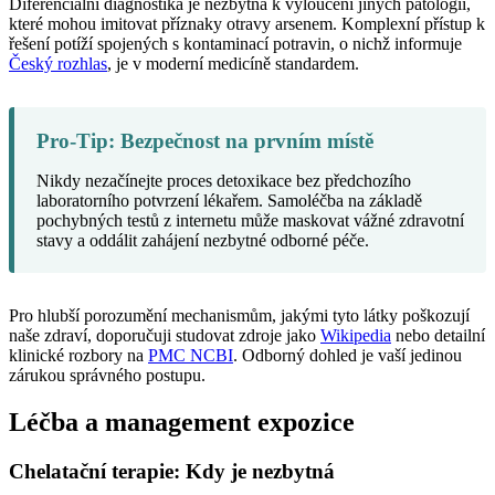
Diferenciální diagnostika je nezbytná k vyloučení jiných patologií,
které mohou imitovat příznaky otravy arsenem. Komplexní přístup k
řešení potíží spojených s kontaminací potravin, o nichž informuje
Český rozhlas
, je v moderní medicíně standardem.
Pro-Tip: Bezpečnost na prvním místě
Nikdy nezačínejte proces detoxikace bez předchozího
laboratorního potvrzení lékařem. Samoléčba na základě
pochybných testů z internetu může maskovat vážné zdravotní
stavy a oddálit zahájení nezbytné odborné péče.
Pro hlubší porozumění mechanismům, jakými tyto látky poškozují
naše zdraví, doporučuji studovat zdroje jako
Wikipedia
nebo detailní
klinické rozbory na
PMC NCBI
. Odborný dohled je vaší jedinou
zárukou správného postupu.
Léčba a management expozice
Chelatační terapie: Kdy je nezbytná