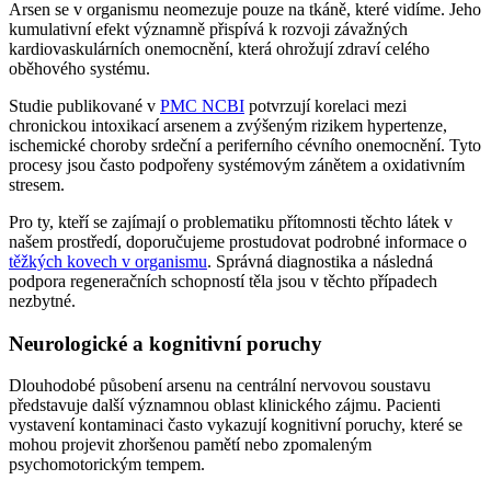
Arsen se v organismu neomezuje pouze na tkáně, které vidíme. Jeho
kumulativní efekt významně přispívá k rozvoji závažných
kardiovaskulárních onemocnění, která ohrožují zdraví celého
oběhového systému.
Studie publikované v
PMC NCBI
potvrzují korelaci mezi
chronickou intoxikací arsenem a zvýšeným rizikem hypertenze,
ischemické choroby srdeční a periferního cévního onemocnění. Tyto
procesy jsou často podpořeny systémovým zánětem a oxidativním
stresem.
Pro ty, kteří se zajímají o problematiku přítomnosti těchto látek v
našem prostředí, doporučujeme prostudovat podrobné informace o
těžkých kovech v organismu
. Správná diagnostika a následná
podpora regeneračních schopností těla jsou v těchto případech
nezbytné.
Neurologické a kognitivní poruchy
Dlouhodobé působení arsenu na centrální nervovou soustavu
představuje další významnou oblast klinického zájmu. Pacienti
vystavení kontaminaci často vykazují kognitivní poruchy, které se
mohou projevit zhoršenou pamětí nebo zpomaleným
psychomotorickým tempem.