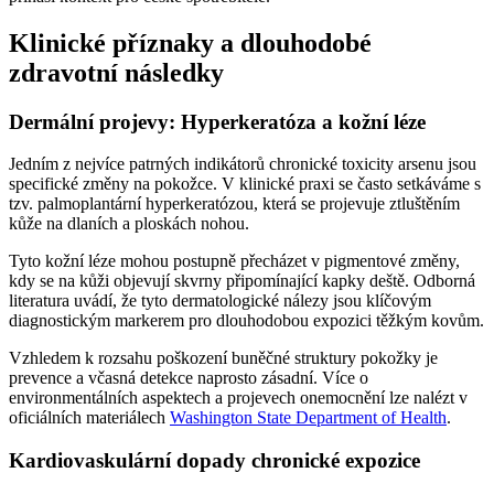
Klinické příznaky a dlouhodobé
zdravotní následky
Dermální projevy: Hyperkeratóza a kožní léze
Jedním z nejvíce patrných indikátorů chronické toxicity arsenu jsou
specifické změny na pokožce. V klinické praxi se často setkáváme s
tzv. palmoplantární hyperkeratózou, která se projevuje ztluštěním
kůže na dlaních a ploskách nohou.
Tyto kožní léze mohou postupně přecházet v pigmentové změny,
kdy se na kůži objevují skvrny připomínající kapky deště. Odborná
literatura uvádí, že tyto dermatologické nálezy jsou klíčovým
diagnostickým markerem pro dlouhodobou expozici těžkým kovům.
Vzhledem k rozsahu poškození buněčné struktury pokožky je
prevence a včasná detekce naprosto zásadní. Více o
environmentálních aspektech a projevech onemocnění lze nalézt v
oficiálních materiálech
Washington State Department of Health
.
Kardiovaskulární dopady chronické expozice