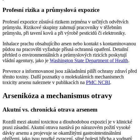
Profesní rizika a průmyslová expozice
Profesní expozice zůstává rizikem zejména v určitých odvětvích
průmyslu. Rizikové skupiny zahrnují pracovníky v těžebním
průmyslu, při tavení kovů a při výrobě pesticidů či elektroniky.
Inhalace prachu obsahujícího arsen nebo kontakt s kontaminovanou
půdou na pracovišti vyžaduje přísná ochranná opatření. Detailní
přehled o environmentálních a průmyslových rizicích poskytují
vládní agentury, jako je
Washington State Department of Health
.
Prevence a informovanost jsou základními pilíři ochrany zdraví před
těmito toxiny. Další poznatky o molekulárních mechanismech
toxicity arsenu naleznete v publikacích na
PMC NCBI
.
Arsenikóza a mechanismus otravy
Akutní vs. chronická otrava arsenem
Rozdíl mezi akutní toxicitou a dlouhodobou expozicí je v klinické
praxi zásadní. Akutní otrava nastává po nárazovém požití vysoké
dávky arsenu a projevuje se okamžitými gastrointestinálními
obtížemi, jako jsou prudké zvracení, silné bolesti břicha a vodnatý