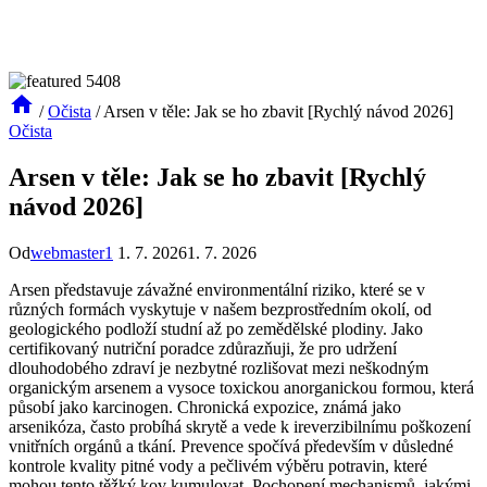
/
Očista
/
Arsen v těle: Jak se ho zbavit [Rychlý návod 2026]
Očista
Arsen v těle: Jak se ho zbavit [Rychlý
návod 2026]
Od
webmaster1
1. 7. 2026
1. 7. 2026
Arsen představuje závažné environmentální riziko, které se v
různých formách vyskytuje v našem bezprostředním okolí, od
geologického podloží studní až po zemědělské plodiny. Jako
certifikovaný nutriční poradce zdůrazňuji, že pro udržení
dlouhodobého zdraví je nezbytné rozlišovat mezi neškodným
organickým arsenem a vysoce toxickou anorganickou formou, která
působí jako karcinogen. Chronická expozice, známá jako
arsenikóza, často probíhá skrytě a vede k ireverzibilnímu poškození
vnitřních orgánů a tkání. Prevence spočívá především v důsledné
kontrole kvality pitné vody a pečlivém výběru potravin, které
mohou tento těžký kov kumulovat. Pochopení mechanismů, jakými