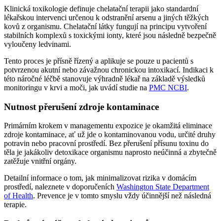
Klinická toxikologie definuje chelatační terapii jako standardní
lékařskou intervenci určenou k odstranění arsenu a jiných těžkých
kovů z organismu. Chelatační látky fungují na principu vytvoření
stabilních komplexů s toxickými ionty, které jsou následně bezpečně
vyloučeny ledvinami.
Tento proces je přísně řízený a aplikuje se pouze u pacientů s
potvrzenou akutní nebo závažnou chronickou intoxikací. Indikaci k
této náročné léčbě stanovuje výhradně lékař na základě výsledků
monitoringu v krvi a moči, jak uvádí studie na
PMC NCBI
.
Nutnost přerušení zdroje kontaminace
Primárním krokem v managementu expozice je okamžitá eliminace
zdroje kontaminace, ať už jde o kontaminovanou vodu, určité druhy
potravin nebo pracovní prostředí. Bez přerušení přísunu toxinu do
těla je jakákoliv detoxikace organismu naprosto neúčinná a zbytečně
zatěžuje vnitřní orgány.
Detailní informace o tom, jak minimalizovat rizika v domácím
prostředí, naleznete v doporučeních
Washington State Department
of Health
. Prevence je v tomto smyslu vždy účinnější než následná
terapie.