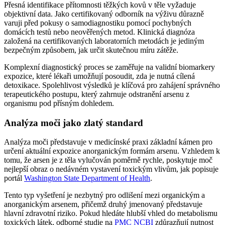
Přesná identifikace přítomnosti těžkých kovů v těle vyžaduje
objektivní data. Jako certifikovaný odborník na výživu důrazně
varuji před pokusy o samodiagnostiku pomocí pochybných
domácích testů nebo neověřených metod. Klinická diagnóza
založená na certifikovaných laboratorních metodách je jediným
bezpečným způsobem, jak určit skutečnou míru zátěže.
Komplexní diagnostický proces se zaměřuje na validní biomarkery
expozice, které lékaři umožňují posoudit, zda je nutná cílená
detoxikace. Spolehlivost výsledků je klíčová pro zahájení správného
terapeutického postupu, který zahrnuje odstranění arsenu z
organismu pod přísným dohledem.
Analýza moči jako zlatý standard
Analýza moči představuje v medicínské praxi základní kámen pro
určení aktuální expozice anorganickým formám arsenu. Vzhledem k
tomu, že arsen je z těla vylučován poměrně rychle, poskytuje moč
nejlepší obraz o nedávném vystavení toxickým vlivům, jak popisuje
portál
Washington State Department of Health
.
Tento typ vyšetření je nezbytný pro odlišení mezi organickým a
anorganickým arsenem, přičemž druhý jmenovaný představuje
hlavní zdravotní riziko. Pokud hledáte hlubší vhled do metabolismu
toxických látek, odborné studie na
PMC NCBI
zdůrazňují nutnost