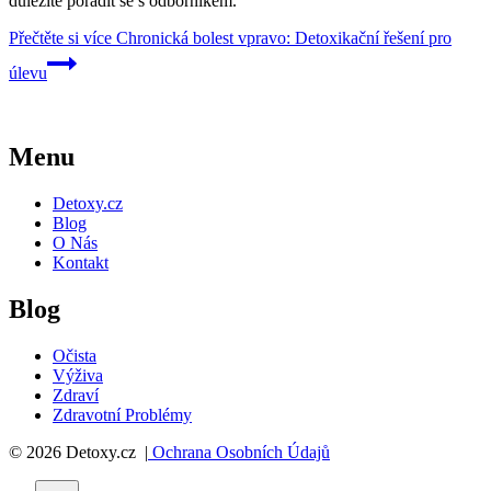
důležité poradit se s odborníkem.
Přečtěte si více
Chronická bolest vpravo: Detoxikační řešení pro
úlevu
Menu
Detoxy.cz
Blog
O Nás
Kontakt
Blog
Očista
Výživa
Zdraví
Zdravotní Problémy
© 2026 Detoxy.cz |
Ochrana Osobních Údajů