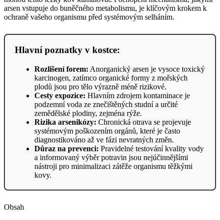
arsen vstupuje do buněčného metabolismu, je klíčovým krokem k
ochraně vašeho organismu před systémovým selháním.
Hlavní poznatky v kostce:
Rozlišení forem:
Anorganický arsen je vysoce toxický
karcinogen, zatímco organické formy z mořských
plodů jsou pro tělo výrazně méně rizikové.
Cesty expozice:
Hlavním zdrojem kontaminace je
podzemní voda ze znečištěných studní a určité
zemědělské plodiny, zejména rýže.
Rizika arsenikózy:
Chronická otrava se projevuje
systémovým poškozením orgánů, které je často
diagnostikováno až ve fázi nevratných změn.
Důraz na prevenci:
Pravidelné testování kvality vody
a informovaný výběr potravin jsou nejúčinnějšími
nástroji pro minimalizaci zátěže organismu těžkými
kovy.
Obsah