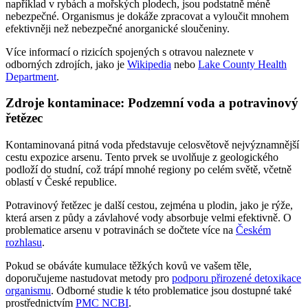
například v rybách a mořských plodech, jsou podstatně méně
nebezpečné. Organismus je dokáže zpracovat a vyloučit mnohem
efektivněji než nebezpečné anorganické sloučeniny.
Více informací o rizicích spojených s otravou naleznete v
odborných zdrojích, jako je
Wikipedia
nebo
Lake County Health
Department
.
Zdroje kontaminace: Podzemní voda a potravinový
řetězec
Kontaminovaná pitná voda představuje celosvětově nejvýznamnější
cestu expozice arsenu. Tento prvek se uvolňuje z geologického
podloží do studní, což trápí mnohé regiony po celém světě, včetně
oblastí v České republice.
Potravinový řetězec je další cestou, zejména u plodin, jako je rýže,
která arsen z půdy a závlahové vody absorbuje velmi efektivně. O
problematice arsenu v potravinách se dočtete více na
Českém
rozhlasu
.
Pokud se obáváte kumulace těžkých kovů ve vašem těle,
doporučujeme nastudovat metody pro
podporu přirozené detoxikace
organismu
. Odborné studie k této problematice jsou dostupné také
prostřednictvím
PMC NCBI
.