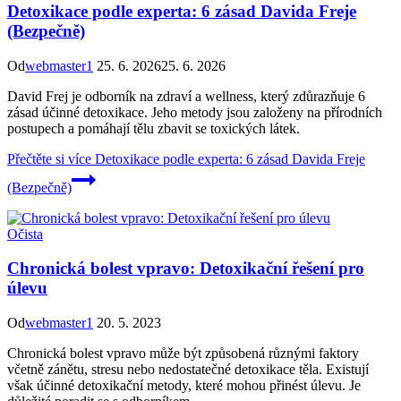
Detoxikace podle experta: 6 zásad Davida Freje
(Bezpečně)
Od
webmaster1
25. 6. 2026
25. 6. 2026
David Frej je odborník na zdraví a wellness, který zdůrazňuje 6
zásad účinné detoxikace. Jeho metody jsou založeny na přírodních
postupech a pomáhají tělu zbavit se toxických látek.
Přečtěte si více
Detoxikace podle experta: 6 zásad Davida Freje
(Bezpečně)
Očista
Chronická bolest vpravo: Detoxikační řešení pro
úlevu
Od
webmaster1
20. 5. 2023
Chronická bolest vpravo může být způsobená různými faktory
včetně zánětu, stresu nebo nedostatečné detoxikace těla. Existují
však účinné detoxikační metody, které mohou přinést úlevu. Je