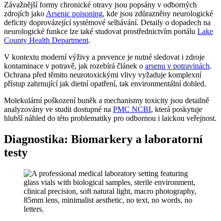
Závažnější formy chronické otravy jsou popsány v odborných
zdrojích jako
Arsenic poisoning
, kde jsou zdůrazněny neurologické
deficity doprovázející systémové selhávání. Detaily o dopadech na
neurologické funkce lze také studovat prostřednictvím portálu
Lake
County Health Department
.
V kontextu moderní výživy a prevence je nutné sledovat i zdroje
kontaminace v potravě, jak rozebírá článek o
arsenu v potravinách
.
Ochrana před těmito neurotoxickými vlivy vyžaduje komplexní
přístup zahrnující jak dietní opatření, tak environmentální dohled.
Molekulární poškození buněk a mechanismy toxicity jsou detailně
analyzovány ve studii dostupné na
PMC NCBI
, která poskytuje
hlubší náhled do této problematiky pro odbornou i laickou veřejnost.
Diagnostika: Biomarkery a laboratorní
testy