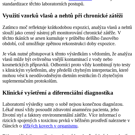
standardizace těchto laboratorních postupů.
Využití vzorků vlasů a nehtů při chronické zátěži
Zatímco moč reflektuje krátkodobou expozici, analýza vlasů a nehtů
slouží jako cenný nástroj při monitorování chronické zátěže. V
těchto tkáních se arsen kumuluje v průběhu delšího časového
období, což umožňuje zpětnou rekonstrukci doby expozice.
Je však nutné přistupovat k těmto výsledkům s vědomím, že analýza
vlasů může být ovlivněna vnější kontaminací z vody nebo
kosmetických přípravků. Odborníci proto vždy kombinují tyto testy
s klinickým vyšetřením, aby předešli chybným interpretacím, které
mohou vést k neodůvodněným dietním restrikcím či zbytečným
suplementačním protokolům.
Klinické vyšetření a diferenciální diagnostika
Laboratorní výsledky samy o sobě nejsou konečnou diagnózou.
Lékař musí vždy posoudit zdravotní anamnézu pacienta, jeho
životní styl a faktory environmentální zátěže. Více informací o
rizicích spojených s toxicitou prvků v běžném prostředí naleznete v
článcích o
těžkých kovech v organismu
.