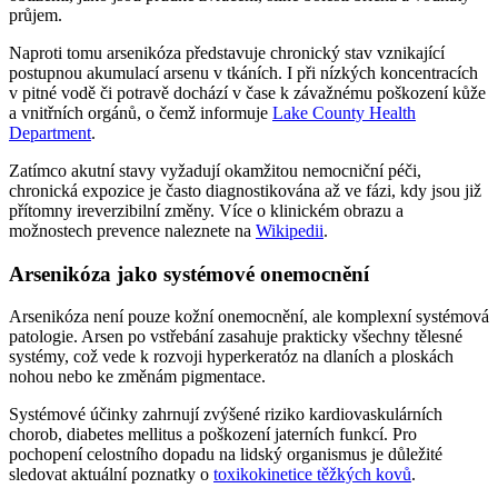
průjem.
Naproti tomu arsenikóza představuje chronický stav vznikající
postupnou akumulací arsenu v tkáních. I při nízkých koncentracích
v pitné vodě či potravě dochází v čase k závažnému poškození kůže
a vnitřních orgánů, o čemž informuje
Lake County Health
Department
.
Zatímco akutní stavy vyžadují okamžitou nemocniční péči,
chronická expozice je často diagnostikována až ve fázi, kdy jsou již
přítomny ireverzibilní změny. Více o klinickém obrazu a
možnostech prevence naleznete na
Wikipedii
.
Arsenikóza jako systémové onemocnění
Arsenikóza není pouze kožní onemocnění, ale komplexní systémová
patologie. Arsen po vstřebání zasahuje prakticky všechny tělesné
systémy, což vede k rozvoji hyperkeratóz na dlaních a ploskách
nohou nebo ke změnám pigmentace.
Systémové účinky zahrnují zvýšené riziko kardiovaskulárních
chorob, diabetes mellitus a poškození jaterních funkcí. Pro
pochopení celostního dopadu na lidský organismus je důležité
sledovat aktuální poznatky o
toxikokinetice těžkých kovů
.