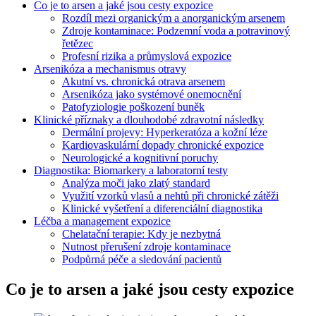
Co je to arsen a jaké jsou cesty expozice
Rozdíl mezi organickým a anorganickým arsenem
Zdroje kontaminace: Podzemní voda a potravinový
řetězec
Profesní rizika a průmyslová expozice
Arsenikóza a mechanismus otravy
Akutní vs. chronická otrava arsenem
Arsenikóza jako systémové onemocnění
Patofyziologie poškození buněk
Klinické příznaky a dlouhodobé zdravotní následky
Dermální projevy: Hyperkeratóza a kožní léze
Kardiovaskulární dopady chronické expozice
Neurologické a kognitivní poruchy
Diagnostika: Biomarkery a laboratorní testy
Analýza moči jako zlatý standard
Využití vzorků vlasů a nehtů při chronické zátěži
Klinické vyšetření a diferenciální diagnostika
Léčba a management expozice
Chelatační terapie: Kdy je nezbytná
Nutnost přerušení zdroje kontaminace
Podpůrná péče a sledování pacientů
Co je to arsen a jaké jsou cesty expozice