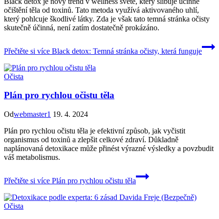
Black detox je nový trend v wellness světě, který slibuje účinné
očištění těla od toxinů. Tato metoda využívá aktivovaného uhlí,
který pohlcuje škodlivé látky. Zda je však tato temná stránka očisty
skutečně účinná, není zatím dostatečně prokázáno.
Přečtěte si více
Black detox: Temná stránka očisty, která funguje
Očista
Plán pro rychlou očistu těla
Od
webmaster1
19. 4. 2024
Plán pro rychlou očistu těla je efektivní způsob, jak vyčistit
organismus od toxinů a zlepšit celkové zdraví. Důkladně
naplánovaná detoxikace může přinést výrazné výsledky a povzbudit
váš metabolismus.
Přečtěte si více
Plán pro rychlou očistu těla
Očista