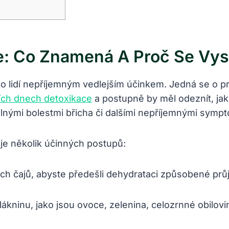
: Co Znamená A Proč Se Vys
idí nepříjemným vedlejším účinkem. Jedná se o proje
ích dnech detoxikace
a postupně by měl odeznít, jak
ilnými bolestmi břicha či dalšími nepříjemnými symp
je několik účinných postupů:
ch čajů, abyste předešli dehydrataci způsobené pr
ákninu, jako jsou ovoce, zelenina, celozrnné obilovi