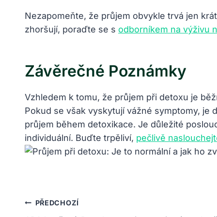
Nezapomeňte, že průjem obvykle trvá jen krát
zhoršují, poraďte se s
odborníkem na výživu 
Závěrečné Poznámky
Vzhledem k tomu, že průjem při detoxu je bě
Pokud se však vyskytují vážné symptomy, je dů
průjem během detoxikace. Je důležité poslouc
individuální. Buďte trpěliví,
pečlivě naslouchej
Navigace
PŘEDCHOZÍ