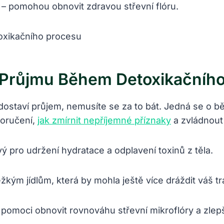
 – pomohou obnovit zdravou střevní flóru.
 Průjmu Během Detoxikačníh
staví průjem, nemusíte se za to bát. Jedná se o bě
poručení,
jak zmírnit nepříjemné příznaky
a zvládnout
ový pro udržení hydratace a odplavení toxinů z těla.
žkým jídlům, která by mohla ještě více dráždit váš tr
pomoci obnovit rovnováhu střevní mikroflóry a zlepši