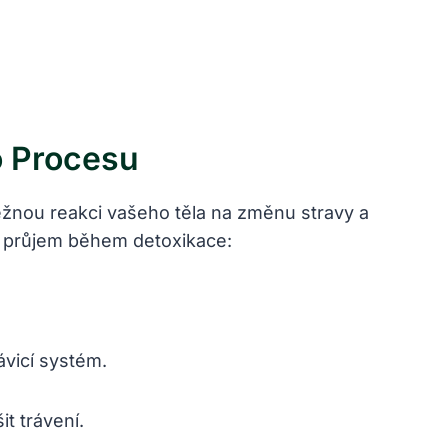
o Procesu
žnou reakci vašeho těla na změnu stravy a
 průjem během detoxikace:
ávicí systém.
t trávení.