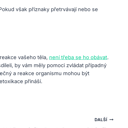
Pokud však příznaky přetrvávají nebo se
reakce vašeho těla,
není třeba se ho obávat
.
díleli, by vám měly pomoci zvládat případný
dinečný a reakce organismu mohou být
etoxikace přináší.
DALŠÍ