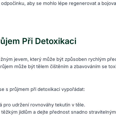
odpočinku, aby se mohlo lépe regenerovat a bojovat
ůjem Při Detoxikaci
ěžným jevem, který může být způsoben rychlým př
 průjem může být tělem čištěním a zbavováním se tox
 se s průjmem při detoxikaci vypořádat:
á pro udržení rovnováhy tekutin v těle.
 těžkým jídlům a dejte přednost snadno stravitelný