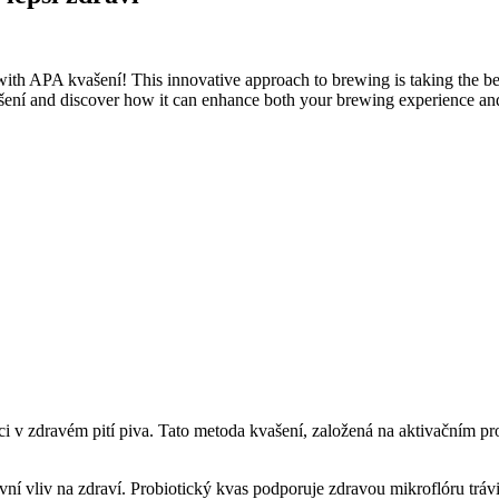
th APA kvašení! This innovative approach to brewing is taking the beer 
ašení and discover how it can enhance both your brewing experience an
oluci v zdravém pití piva. Tato metoda kvašení, založená na aktivační
vní vliv na zdraví. Probiotický kvas podporuje zdravou mikroflóru trá