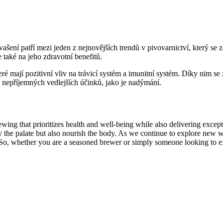
ašení patří mezi jeden z nejnovějších trendů v pivovarnictví, který se
 také na jeho zdravotní benefitů.
eré mají pozitivní vliv na trávicí systém a imunitní systém. Díky nim s
í nepříjemných vedlejších účinků, jako je nadýmání.
ing that prioritizes health and well-being while also delivering except
fy the palate but also nourish the body. As we continue to explore new 
le. So, whether you are a seasoned brewer or simply someone looking t