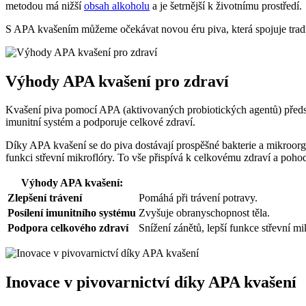
metodou má nižší
obsah alkoholu
a je šetrnější k životnímu prostředí.
S APA kvašením můžeme očekávat novou éru piva, která spojuje tradici
Výhody APA kvašení pro zdraví
Kvašení piva pomocí APA (aktivovaných probiotických agentů) předsta
imunitní systém a podporuje celkové zdraví.
Díky APA kvašení se do piva dostávají prospěšné bakterie a mikroorgan
funkci střevní mikroflóry. To vše přispívá k celkovému zdraví a poho
Výhody APA kvašení:
Zlepšení trávení
Pomáhá při trávení potravy.
Posílení imunitního systému
Zvyšuje obranyschopnost těla.
Podpora celkového zdraví
Snížení zánětů, lepší funkce střevní mi
Inovace v pivovarnictví díky APA kvašení