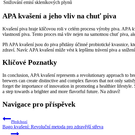
Snižování emisí skleníkových plynů
APA kvašení a jeho vliv na chuť piva
Kvašení piva hraje klíčovou roli v celém procesu výroby piva. APA kv
vlastností piva. Tento proces má vliv nejen na samotnou chuť piva, ale
Při APA kvašení jsou do piva přidány účinné probiotické kvasnice, kt
zdraví. Navíc APA kvašení může vést k lepšímu trávení piva a snížen
Klíčové Poznatky
In conclusion, APA kvašení represents a revolutionary approach to brew
brewers can create distinctive and complex flavors that not only satis
forget the importance of innovation in promoting a healthier lifesty
a step towards a brighter and more flavorful future. Na zdraví!
Navigace pro příspěvek
Předchozí
Bago kvašení: Revoluční metoda pro zdravější střeva