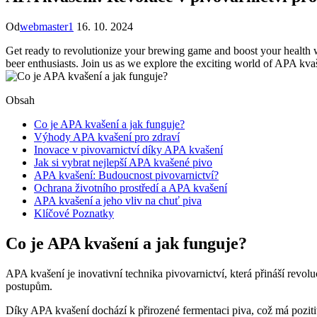
Od
webmaster1
16. 10. 2024
Get ready to revolutionize your brewing game and boost your health wi
beer enthusiasts. Join us as we explore the exciting world of APA kv
Obsah
Co je APA kvašení a jak funguje?
Výhody APA kvašení pro zdraví
Inovace v pivovarnictví díky APA kvašení
Jak si vybrat nejlepší APA kvašené pivo
APA kvašení: Budoucnost pivovarnictví?
Ochrana životního prostředí a APA kvašení
APA kvašení a jeho vliv na chuť piva
Klíčové Poznatky
Co je APA kvašení a jak funguje?
APA kvašení je inovativní technika pivovarnictví, která přináší rev
postupům.
Díky APA kvašení dochází k přirozené fermentaci piva, což má poziti