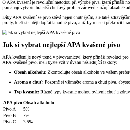
O APA kvašení je revoluční metodou při výrobě piva, která přináší no
pomáhají vytvořit bohatší chuťový profil a zároveň snižují obsah škod
Díky APA kvašení se pivo stává nejen chutnějším, ale také zdravějším
pro ty, kteří si chtějí dopřát lahodné pivo, aniž by museli překročit hr
Jak si vybrat nejlepší APA kvašené pivo
APA kvašení je nový trend v pivovarnictví, který přináší revoluci pr
APA kvašené pivo, měli byste vzít v úvahu následující faktory:
Obsah alkoholu:
Zkontrolujte obsah alkoholu ve vašem pref
Aroma a chuť:
Pozorně si všimněte aroma a chuti piva, abyste 
Typ kvasnic:
Různé typy kvasnic mohou ovlivnit chuť a zdravotn
APA pivo
Obsah alkoholu
Pivo A
5%
Pivo B
7%
Pivo C
3.5%