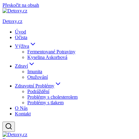
Přeskočit na obsah
Detoxy.cz
Úvod
Očista
Výživa
Fermentované Potraviny
Kyselina Askorbová
Zdraví
Imunita
Otužování
Zdravotní Problémy
Podráždění
Problémy s cholesterolem
Problémy s tlakem
O Nás
Kontakt