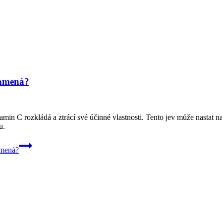
namená?
amin C rozkládá a ztrácí své účinné vlastnosti. Tento jev může nastat n
u.
amená?