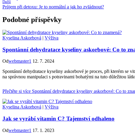
Další
Průjem při detoxu: Je to normální a jak ho zvládnout?
Podobné příspěvky
Kyselina Askorbová
|
Výživa
Spontánní dehydratace kyseliny askorbové: Co to z
Od
webmaster1
12. 7. 2024
Spontánní dehydratace kyseliny askorbové je proces, při kterém se vit
na správnou manipulaci s potravinami bohatými na tuto důležitou látk
Přečtěte si více
Spontánní dehydratace kyseliny askorbové: Co to zn
Kyselina Askorbová
|
Výživa
Jak se vyrábí vitamin C? Tajemství odhaleno
Od
webmaster1
17. 1. 2023