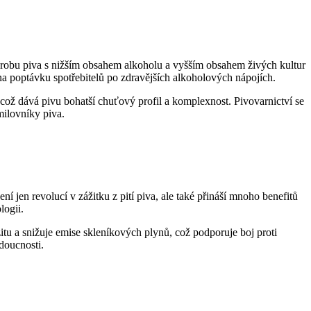
robu piva s nižším obsahem alkoholu a vyšším obsahem živých kultur
 na poptávku spotřebitelů po zdravějších alkoholových nápojích.
 což dává pivu bohatší chuťový profil a komplexnost. Pivovarnictví se
ilovníky piva.
í jen revolucí v zážitku z pití piva, ale také přináší mnoho benefitů
logii.
itu a snižuje emise skleníkových plynů, což podporuje boj proti
doucnosti.