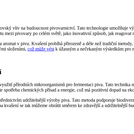
ovský vliv na budoucnost pivovarnictví. Tato technologie umožňuje vý
ritu mezi pivovary po celém světě, jako inovativní způsob, jak reagovat
 aromat v pivu. Kvašení probíhá přirozeně a déle než tradiční metody,
ými složeními,
což může vést
k úžasným a nečekaným výsledkům pro m
í
yužití přírodních mikroorganismů pro fermentaci piva. Tato technika nen
uje spotřeba chemických přísad a energie, což má pozitivní dopad na eko
střednictvím udržitelnější výroby piva. Tato metoda podporuje biodiverz
kvašení se tak můžeme obrátit směrem ke zdravější a udržitelnější bu