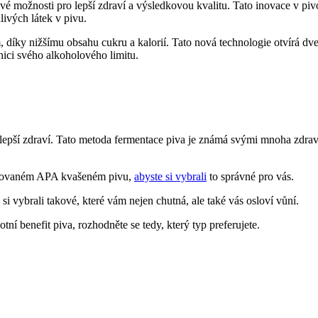
vé možnosti pro lepší zdraví a výsledkovou kvalitu. Tato inovace v piv
livých látek v pivu.
, díky nižšímu obsahu cukru a kalorií. Tato nová technologie otvírá dv
anici svého alkoholového limitu.
o lepší zdraví. Tato metoda fermentace piva je známá svými mnoha zdrav
erovaném APA kvašeném pivu,
abyste si vybrali
to správné pro vás.
si vybrali takové, které vám nejen chutná, ale také vás osloví vůní.
í benefit piva, rozhodněte se tedy, který typ preferujete.