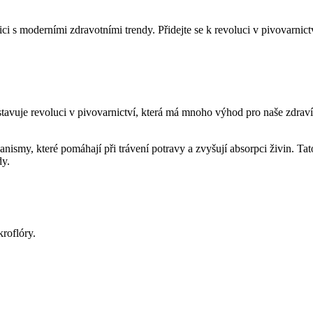
 s moderními zdravotními trendy. Přidejte se k revoluci v pivovarnictví
vuje revoluci v pivovarnictví, která má mnoho výhod pro naše zdraví. 
ismy, které pomáhají při trávení potravy a zvyšují absorpci živin. Tat
dy.
kroflóry.