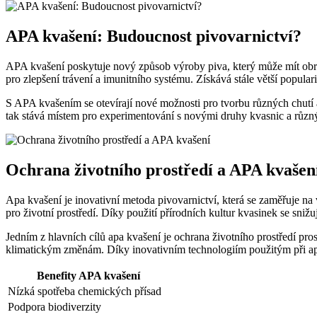
APA kvašení: Budoucnost pivovarnictví?
APA kvašení poskytuje nový způsob výroby piva, který může mít obr
pro zlepšení trávení a imunitního systému. Získává stále větší popula
S APA kvašením se otevírají nové možnosti pro tvorbu různých chutí a
tak stává místem pro experimentování s novými druhy kvasnic a různ
Ochrana životního prostředí a APA kvašen
Apa kvašení je inovativní metoda pivovarnictví, která se zaměřuje na v
pro životní prostředí. Díky použití přírodních kultur kvasinek se sniž
Jedním z hlavních cílů apa kvašení je ochrana životního prostředí pro
klimatickým změnám. Díky inovativním technologiím použitým při apa 
Benefity APA kvašení
Nízká spotřeba chemických přísad
Podpora biodiverzity