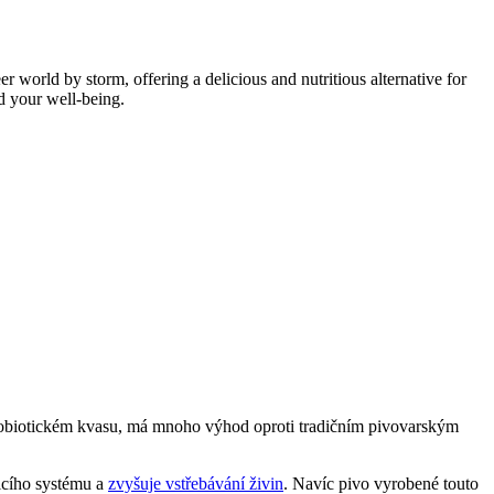
world by storm, offering a delicious and nutritious alternative for
d your well-being.
m probiotickém kvasu, má mnoho výhod oproti tradičním pivovarským
vicího systému a
zvyšuje vstřebávání živin
. Navíc pivo vyrobené touto