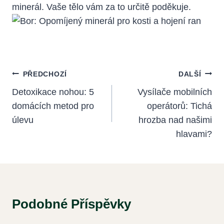
minerál. Vaše tělo vám za to určitě poděkuje.
Navigace
PŘEDCHOZÍ
DALŠÍ
Pro
Detoxikace nohou: 5
Vysílače mobilních
domácích metod pro
operátorů: Tichá
Příspěvek
úlevu
hrozba nad našimi
hlavami?
Podobné Příspěvky