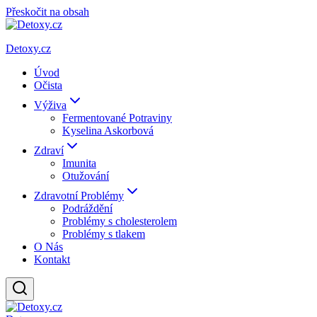
Přeskočit na obsah
Detoxy.cz
Úvod
Očista
Výživa
Fermentované Potraviny
Kyselina Askorbová
Zdraví
Imunita
Otužování
Zdravotní Problémy
Podráždění
Problémy s cholesterolem
Problémy s tlakem
O Nás
Kontakt