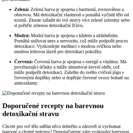
Zelená:
Zelená barva je spojena s harmonií, rovnováhou a
obnovou. Má detoxikační vlastnosti a pomáhá vyčistit tělo od
toxinů. Zkuste zařadit do své stravy více zelené zeleniny nebo
si pořiďte zelenou detoxikační šťávu.
Modrá:
Modrá barva je spojena s klidem a uklidněním.
Pomáhá snižovat stres a nervozitu, což může podpořit proces
detoxikace. Vyzkoušejte meditaci s modrou svíčkou nebo
modrou ledovou lázeň pro detoxikaci pokožky.
Červená:
Červená barva je spojena s energií a vitalitou. Má
povzbuzující účinky a může stimulovat krevní oběh, což
může podpořit detoxikaci. Zahrňte do svého cvičení jógu s
červenými doplňky nebo si dopřejte červené ovoce bohaté na
antioxidanty.
Doporučené recepty na barevnou
detoxikační stravu
Chcete pro své tělo udělat něco dobrého a zároveň si vychutnat
barevné a chutné pokrmy? Doporučujeme vám vyzkoušet barevnou