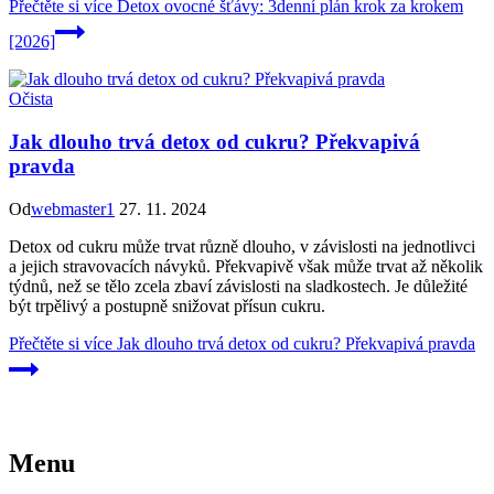
Přečtěte si více
Detox ovocné šťávy: 3denní plán krok za krokem
[2026]
Očista
Jak dlouho trvá detox od cukru? Překvapivá
pravda
Od
webmaster1
27. 11. 2024
Detox od cukru může trvat různě dlouho, v závislosti na jednotlivci
a jejich stravovacích návyků. Překvapivě však může trvat až několik
týdnů, než se tělo zcela zbaví závislosti na sladkostech. Je důležité
být trpělivý a postupně snižovat přísun cukru.
Přečtěte si více
Jak dlouho trvá detox od cukru? Překvapivá pravda
Menu