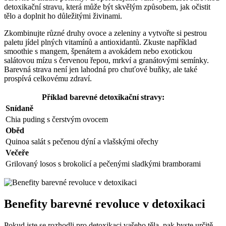
detoxikační stravu, která může být skvělým způsobem, jak očistit
tělo a doplnit ho důležitými živinami.
Zkombinujte různé druhy ovoce a zeleniny a vytvořte si pestrou
paletu jídel plných vitamínů a antioxidantů. Zkuste například
smoothie s mangem, špenátem a avokádem nebo exotickou
salátovou mízu s červenou řepou, mrkví a granátovými semínky.
Barevná strava není jen lahodná pro chuťové buňky, ale také
prospívá celkovému zdraví.
Příklad barevné detoxikační stravy:
Snídaně
Chia puding s čerstvým ovocem
Oběd
Quinoa salát s pečenou dýní a vlašskými ořechy
Večeře
Grilovaný losos s brokolicí a pečenými sladkými bramborami
Benefity barevné revoluce v detoxikaci
Pokud jste se rozhodli pro detoxikaci vašeho těla, pak byste určitě