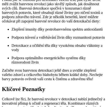
měli zvážit barevnou revoluci jako skvělý způsob, jak dosáhnout
svých cílů. Barevná detoxikace spočívá v konzumaci různě
barevných potravin, které obsahují různé živiny pro ničení toxinů a
podporu zdravého trávení. Zde je několik benefitů, které můžete
očekávat při zapojení barevné revoluce do vaší detoxikační diety:
Zlepšení imunity díky pestrobarevnému spektru antioxidantů
Podpora trávení a vstřebávání živin díky rozmanitosti potravin
Detoxikace a očištění těla díky vysokému obsahu vlákniny a
vody
Podpora optimálního energetického systému díky
různorodosti živin
Začněte svou barevnou detoxikaci ještě dnes a uvidíte zlepšení
vašeho zdraví a celkového blahobytu během krátké doby. Nechejte
barvy potravin ovlivnit vaši cestu k čistému a zdravému tělu!
Klíčové Poznatky
Celkově lze říci, že barevná revoluce v detoxikaci nabízí jedinečný a
inovativní přístup k očistě a regeneraci těla. Kombinace různých