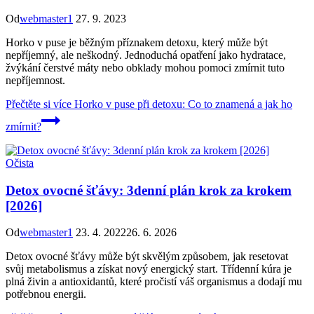
Od
webmaster1
27. 9. 2023
Horko v puse je běžným příznakem detoxu, který může být
nepříjemný, ale neškodný. Jednoduchá opatření jako hydratace,
žvýkání čerstvé máty nebo obklady mohou pomoci zmírnit tuto
nepříjemnost.
Přečtěte si více
Horko v puse při detoxu: Co to znamená a jak ho
zmírnit?
Očista
Detox ovocné šťávy: 3denní plán krok za krokem
[2026]
Od
webmaster1
23. 4. 2022
26. 6. 2026
Detox ovocné šťávy může být skvělým způsobem, jak resetovat
svůj metabolismus a získat nový energický start. Třídenní kúra je
plná živin a antioxidantů, které pročistí váš organismus a dodají mu
potřebnou energii.