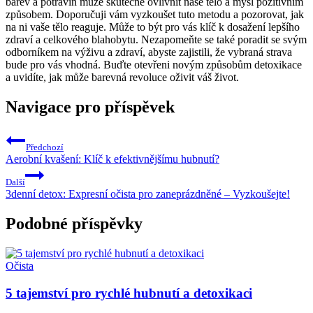
barev a potravin může skutečně ovlivnit naše tělo a mysl pozitivním
způsobem. Doporučuji vám vyzkoušet tuto metodu a pozorovat, jak
na ni vaše tělo reaguje. Může to být pro vás klíč k dosažení lepšího
zdraví a celkového blahobytu. Nezapomeňte se také poradit se svým
odborníkem na výživu a zdraví, abyste zajistili, že vybraná strava
bude pro vás vhodná. Buďte otevřeni novým způsobům detoxikace
a uvidíte, jak může barevná revoluce oživit váš život.
Navigace pro příspěvek
Předchozí
Aerobní kvašení: Klíč k efektivnějšímu hubnutí?
Další
3denní detox: Expresní očista pro zaneprázdněné – Vyzkoušejte!
Podobné příspěvky
Očista
5 tajemství pro rychlé hubnutí a detoxikaci