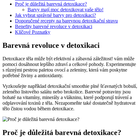
Proč je důležitá barevná detoxikace?
Barvy mají moc detoxikovat vaše tělo!
Jak vybrat správné barvy pro detoxikaci?
Doporučené recepty na barevnou detoxikační stravu
Benefity barevné revoluce v detoxikaci
Klíčové Poznatky
Barevná revoluce v detoxikaci
Detoxikace těla může být efektivní a zábavná záležitost! vám může
pomoci dosáhnout lepšího zdraví a celkové pohody. Experimentujte
s různými pestrou paletou ovocí a zeleniny, která vám poskytne
potřebné živiny a antioxidanty.
Vyzkoušejte například detoxikační smoothie plné šťavnatých bobulí,
zeleného listového salátu nebo brokolice. Barevné potraviny jsou
bohaté na vitamíny, minerály a vlákninu, které podporují trávení a
odplavování toxinů z těla. Nezapomeňte také dostatečně hydratovat
tělo čistou vodou během detoxikace.
Proč je důležitá barevná detoxikace?