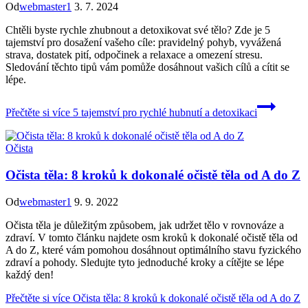
Od
webmaster1
3. 7. 2024
Chtěli byste rychle zhubnout a detoxikovat své tělo? Zde je 5
tajemství pro dosažení vašeho cíle: pravidelný pohyb, vyvážená
strava, dostatek pití, odpočinek a relaxace a omezení stresu.
Sledování těchto tipů vám pomůže dosáhnout vašich cílů a cítit se
lépe.
Přečtěte si více
5 tajemství pro rychlé hubnutí a detoxikaci
Očista
Očista těla: 8 kroků k dokonalé očistě těla od A do Z
Od
webmaster1
9. 9. 2022
Očista těla je důležitým způsobem, jak udržet tělo v rovnováze a
zdraví. V tomto článku najdete osm kroků k dokonalé očistě těla od
A do Z, které vám pomohou dosáhnout optimálního stavu fyzického
zdraví a pohody. Sledujte tyto jednoduché kroky a cítějte se lépe
každý den!
Přečtěte si více
Očista těla: 8 kroků k dokonalé očistě těla od A do Z