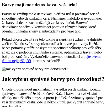
Barvy mají moc detoxikovat vaše tělo!
Pokud se zmiňujeme o detoxikaci, většina lidí si představí zelené
smoothie nebo detoxikační čaje. Nicméně, málokdo si uvědomuje,
že barevná detoxikace může být zcela revoluční. Barevná
detoxikace spočívá v konzumaci potravin různých barev, které
obsahují unikátní živiny a antioxidanty pro vaše tělo.
Pokud chcete zbavit své tělo toxinů a zlepšit své zdraví, je důležité
začít vnášet do své stravy různorodé a barevné potraviny. Každá
barva potraviny může poskytnout specifické výhody pro vaše tělo,
ať už jde o podporu imunitního systému, optimalizaci trávení nebo
boj proti zánětům. Vyzkoušejte barevnou detoxikaci a
dejte svému
tělu tu nejlepší péči
, kterou si zaslouží!
Jak vybrat správné barvy pro detoxikaci?
Chcete-li dosáhnout maximálních výsledků při detoxikaci, použití
správných barev může být klíčové. Každá barva má své vlastní
účinky na naše tělo a mysl, a proto je důležité vybrat ty správné pro
vaši detoxikační cestu. Zde je několik tipů, jak vybrat správné barvy
pro detoxikaci: