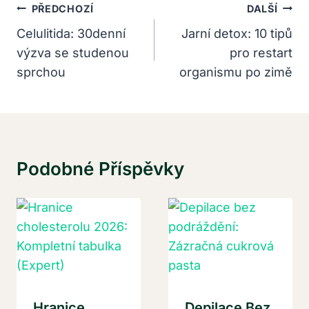
Navigace
PŘEDCHOZÍ
DALŠÍ
Pro
Celulitida: 30denní
Jarní detox: 10 tipů
výzva se studenou
pro restart
Příspěvek
sprchou
organismu po zimě
Podobné Příspěvky
Hranice
Depilace Bez