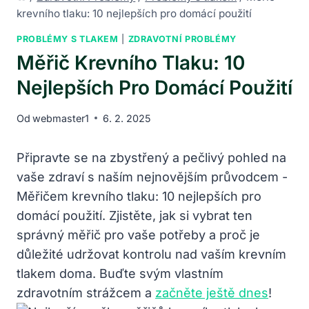
krevního tlaku: 10 nejlepších pro domácí použití
PROBLÉMY S TLAKEM
|
ZDRAVOTNÍ PROBLÉMY
Měřič Krevního Tlaku: 10
Nejlepších Pro Domácí Použití
Od
webmaster1
6. 2. 2025
Připravte se na zbystřený a pečlivý pohled na
vaše zdraví s naším nejnovějším průvodcem ​-
Měřičem krevního tlaku: 10⁣ nejlepších pro
domácí použití. ⁣Zjistěte, jak si vybrat ⁤ten
správný měřič pro vaše potřeby a proč je
důležité udržovat kontrolu nad vaším krevním
tlakem doma. Buďte⁤ svým ‍vlastním
zdravotním strážcem a
začněte ještě dnes
!