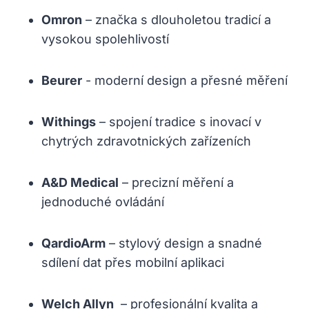
Omron
– značka s ​dlouholetou tradicí a
vysokou spolehlivostí
Beurer
-⁣ moderní design a přesné‍ měření
Withings
– spojení ⁤tradice⁤ s inovací v
chytrých zdravotnických zařízeních
A&D Medical
– precizní měření a
jednoduché ⁢ovládání
QardioArm
– stylový design a snadné
sdílení dat přes ⁤mobilní aplikaci
Welch Allyn
‍ – profesionální kvalita a