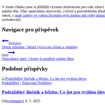
V tomto článku jsme si přiblížili význam cholesterolu pro vaše zdraví a
našeho těla. Díky správnému stravování, cvičení a pravidelnému lékař
rukou, a
malé změny ve vašem životním stylu mohou mít velký dopa
rozhodování.
Navigace pro příspěvek
Předchozí
Detox zelenina: 7denní výzva pro očistu a vitamíny
Další
Detoxikace jater: 3 kroky k posílení vašeho filtru
Podobné příspěvky
Podrážděný
|
Zdravotní Problémy
Podrážděný žlučník a břicho: Co jíst pro rychlou úle
Od
webmaster1
9. 5. 2025