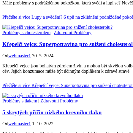
Máte problémy s podrážděnou pokožkou, která svědí a lupí se? Nevěšte
Přečtěte si více
Lupy a svědění? 6 tipů na zklidnění podrážděné poko
Problémy s cholesterolem
|
Zdravotní Problémy
Křepelčí vejce: Superpotravina pro snížení cholestero
Od
webmaster1
30. 5. 2024
Křepelčí vejce jsou bohatým zdrojem živin a mohou být skvělou volbou 
cév. Jejich konzumace může být účinným doplňkem k zdravé stravě.
Přečtěte si více
Křepelčí vejce: Superpotravina pro snížení cholestero
Problémy s tlakem
|
Zdravotní Problémy
5 skrytých příčin nízkého krevního tlaku
Od
webmaster1
1. 10. 2022