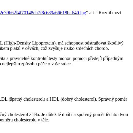
e2e39b62f4f70148eb7f8c689a66618b_640.jpg
“ alt=“Rozdíl mezi
HDL (High-Density Lipoprotein), má schopnost odstraňovat škodlivý
nikem plaků v cévách, což zvyšuje riziko srdečních chorob.
vita a pravidelné kontrolní testy mohou pomoci předejít případným
 nejlepším způsobu péče o vaše srdce.
ou LDL (špatný cholesterol) a HDL (dobrý cholesterol). Správný poměr
 cholesterol z těla. Je důležité dbát na správný poměr těchto dvou
oměru cholesterolu v těle.