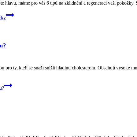
 hlavu, máme pro vás 6 tipů na zklidnění a regeneraci vaší pokožky. S
žky
lu?
pro ty, kteří se snaží snížit hladinu cholesterolu. Obsahují vysoké mno
lu?