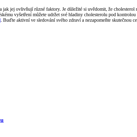
 jak jej ovlivňují různé faktory. Je důležité si uvědomit, že cholesterol
skému vyšetření můžete udržet své hladiny cholesterolu pod kontrolou a
d
. Buďte aktivní ve sledování svého zdraví a nezapomeňte skutečnou c
vu