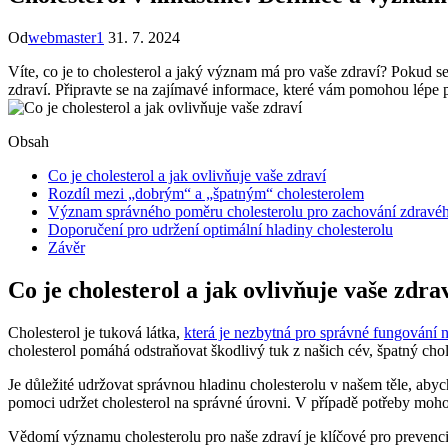
Od
webmaster1
31. 7. 2024
Víte, co je to cholesterol a jaký význam má pro vaše zdraví? Pokud s
zdraví. Připravte se na zajímavé informace, které vám pomohou lépe
Obsah
Co je cholesterol a jak ovlivňuje vaše zdraví
Rozdíl mezi „dobrým“ a „špatným“ cholesterolem
Význam správného poměru cholesterolu pro zachování zdravéh
Doporučení pro udržení optimální hladiny cholesterolu
Závěr
Co je cholesterol a jak ovlivňuje vaše zdra
Cholesterol je tuková látka,
která je nezbytná pro správné fungování n
cholesterol pomáhá odstraňovat škodlivý tuk z našich cév, špatný cho
Je důležité udržovat správnou hladinu cholesterolu v našem těle, aby
pomoci udržet cholesterol na správné úrovni. V případě potřeby mohou
Vědomí významu cholesterolu pro naše zdraví je klíčové pro prevenci