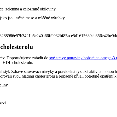
ce, zelenina a celozrnné obiloviny.
jako jsou tučné maso a mléčné výrobky.
cholesterolu
a cév. Doporučujeme zařadit do
své stravy potraviny bohaté na omega-3 
o“ HDL cholesterolu.
tní styl. Zdravé stravovací návyky a pravidelná fyzická aktivita mohou b
torovali svou hladinu cholesterolu a případně přijali potřebné opatření
eliny
krvi