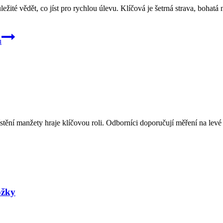
ežité vědět, co jíst pro rychlou úlevu. Klíčová je šetrná strava, boha
u
stění manžety hraje klíčovou roli. Odborníci doporučují měření na levé 
ožky