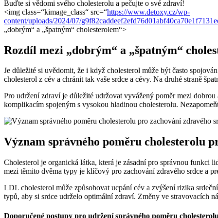
Buďte si vědomi svého cholesterolu a pečujte o své zdraví!
<img class=“kimage_class“ src=“
https://www.detoxy.cz/wp-
content/uploads/2024/07/g9f82caddeef2efd76d01abf40ca70e1f713
„dobrým“ a „špatným“ cholesterolem“>
Rozdíl mezi „dobrým“ a „špatným“ choles
Je důležité si uvědomit, že i když cholesterol může být často spojov
cholesterol z cév a chránit tak vaše srdce a cévy. Na druhé straně š
Pro udržení zdraví je důležité udržovat vyvážený poměr mezi dobrou a
komplikacím spojeným s vysokou hladinou cholesterolu. Nezapomeňte 
Význam správného poměru cholesterolu pr
Cholesterol je organická látka, která je zásadní pro správnou funkci 
mezi těmito dvěma typy je klíčový pro zachování zdravého srdce a p
LDL cholesterol může způsobovat ucpání cév a zvýšení rizika srdeční
typů, aby si srdce udrželo optimální zdraví. Změny ve stravovacích n
Doporučené postupy pro udržení správného poměru cholesterolu