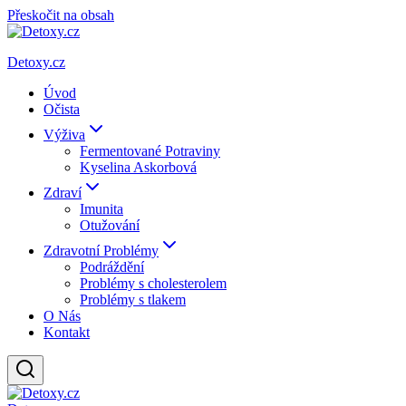
Přeskočit na obsah
Detoxy.cz
Úvod
Očista
Výživa
Fermentované Potraviny
Kyselina Askorbová
Zdraví
Imunita
Otužování
Zdravotní Problémy
Podráždění
Problémy s cholesterolem
Problémy s tlakem
O Nás
Kontakt