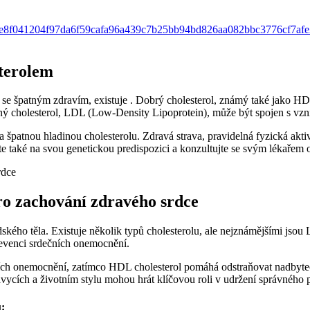
1ee8f041204f97da6f59cafa96a439c7b25bb94bd826aa082bbc3776cf7af
terolem
án se špatným zdravím, existuje . Dobrý cholesterol, známý také jako 
patný cholesterol, LDL (Low-Density Lipoprotein), může být spojen s vz
 špatnou hladinou cholesterolu. Zdravá strava, pravidelná fyzická akti
také na svou genetickou predispozici a konzultujte se svým lékařem o
o zachování zdravého srdce
lidského těla. Existuje několik typů cholesterolu, ale nejznámějšími js
revenci srdečních onemocnění.
ch onemocnění, zatímco HDL cholesterol pomáhá odstraňovat nadbytečný
ávycích a životním stylu mohou hrát klíčovou roli v udržení správného p
: