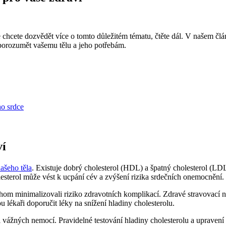
e chcete dozvědět více o tomto důležitém tématu, čtěte dál. V našem čl
 porozumět vašemu tělu a jeho potřebám.
o srdce
ví
ašeho těla
. Existuje dobrý cholesterol (HDL) a špatný cholesterol (LDL
lesterol může vést k ucpání cév a zvýšení rizika srdečních onemocnění.
chom minimalizovali riziko zdravotních komplikací. Zdravé stravovací 
 lékaři doporučit léky na snížení hladiny cholesterolu.
 vážných nemocí. Pravidelné testování hladiny cholesterolu a upravení