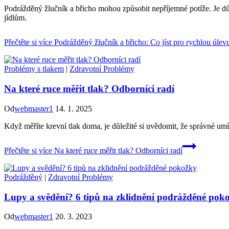
Podrážděný žlučník a břicho mohou způsobit nepříjemné potíže. Je důl
jídlům.
Přečtěte si více
Podrážděný žlučník a břicho: Co jíst pro rychlou úlev
Problémy s tlakem
|
Zdravotní Problémy
Na které ruce měřit tlak? Odborníci radí
Od
webmaster1
14. 1. 2025
Když měříte krevní tlak doma, je důležité si uvědomit, že správné umí
Přečtěte si více
Na které ruce měřit tlak? Odborníci radí
Podrážděný
|
Zdravotní Problémy
Lupy a svědění? 6 tipů na zklidnění podrážděné pok
Od
webmaster1
20. 3. 2023