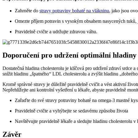
Zahrněte do
stravy potraviny bohaté na vlákninu
, jako jsou ovo
Omezte příjem potravin s vysokým obsahem nasycených tuků, 
Pravidelně cvičte a udržujte zdravou váhu.
Doporučení pro udržení optimální hladiny 
Dostatečná hladina cholesterolu je klíčová pro udržení zdraví srdce 
snížit hladinu „špatného“ LDL cholesterolu a zvýšit hladinu „dobréh
Kromě správné stravy je důležité pravidelně cvičit a vést aktivní živo
Nepřehlížejte ani kontrolní vyšetření u lékaře, abyste pravidelně moni
Zařaďte do své stravy potraviny bohaté na omega-3 mastné kys
Pravidelně cvičte a vyhýbejte se sedavému způsobu života
Navštěvujte pravidelně lékaře a sledujte hladinu cholesterolu v 
Závěr