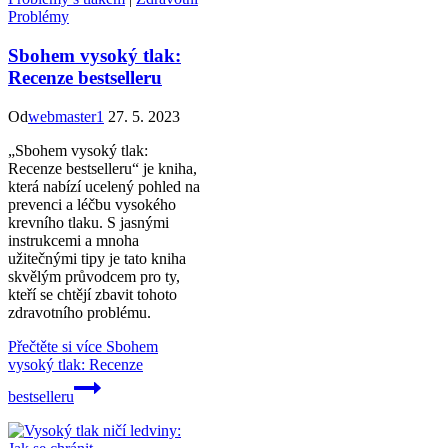
Problémy
Sbohem vysoký tlak:
Recenze bestselleru
Od
webmaster1
27. 5. 2023
„Sbohem vysoký tlak:
Recenze bestselleru“ je kniha,
která nabízí ucelený pohled na
prevenci a léčbu vysokého
krevního tlaku. S jasnými
instrukcemi a mnoha
užitečnými tipy je tato kniha
skvělým průvodcem pro ty,
kteří se chtějí zbavit tohoto
zdravotního problému.
Přečtěte si více
Sbohem
vysoký tlak: Recenze
bestselleru