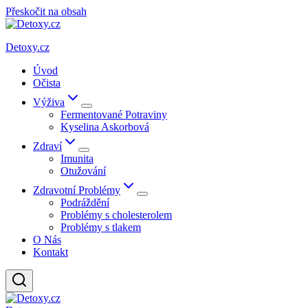
Přeskočit na obsah
Detoxy.cz
Úvod
Očista
Výživa
Fermentované Potraviny
Kyselina Askorbová
Zdraví
Imunita
Otužování
Zdravotní Problémy
Podráždění
Problémy s cholesterolem
Problémy s tlakem
O Nás
Kontakt