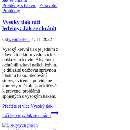
Problémy s tlakem
|
Zdravotní
Problémy
Vysoký tlak ničí
ledviny: Jak se chránit
Od
webmaster1
4. 11. 2022
Vysoký krevní tlak je jedním z
hlavních faktorů vedoucích k
poškození ledvin. Abychom
ochránili zdraví našich ledvin,
je důležité udržovat správnou
hladinu tlaku. Sledování
stravy, cvičení a pravidelné
kontroly u lékaře jsou klíčové
k prevenci problémů
spojených s vysokým tlakem.
Přečtěte si více
Vysoký tlak
ničí ledviny: Jak se chránit