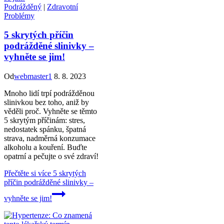
Podrážděný
|
Zdravotní
Problémy
5 skrytých příčin
podrážděné slinivky –
vyhněte se jim!
Od
webmaster1
8. 8. 2023
Mnoho lidí trpí podrážděnou
slinivkou bez toho, aniž by
věděli proč. Vyhněte se těmto
5 skrytým příčinám: stres,
nedostatek spánku, špatná
strava, nadměrná konzumace
alkoholu a kouření. Buďte
opatrní a pečujte o své zdraví!
Přečtěte si více
5 skrytých
příčin podrážděné slinivky –
vyhněte se jim!