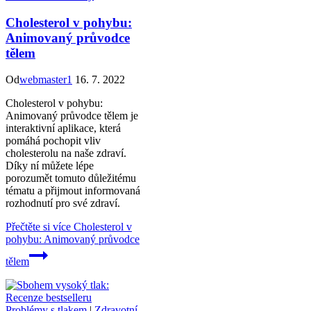
Cholesterol v pohybu:
Animovaný průvodce
tělem
Od
webmaster1
16. 7. 2022
Cholesterol v pohybu:
Animovaný průvodce tělem je
interaktivní aplikace, která
pomáhá pochopit vliv
cholesterolu na naše zdraví.
Díky ní můžete lépe
porozumět tomuto důležitému
tématu a přijmout informovaná
rozhodnutí pro své zdraví.
Přečtěte si více
Cholesterol v
pohybu: Animovaný průvodce
tělem
Problémy s tlakem
|
Zdravotní