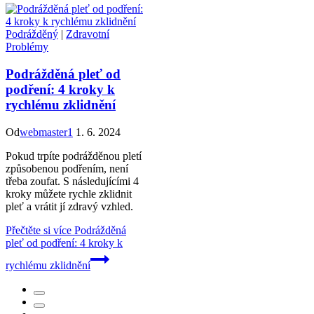
Podrážděný
|
Zdravotní
Problémy
Podrážděná pleť od
podření: 4 kroky k
rychlému zklidnění
Od
webmaster1
1. 6. 2024
Pokud trpíte podrážděnou pletí
způsobenou podřením, není
třeba zoufat. S následujícími 4
kroky můžete rychle zklidnit
pleť a vrátit jí zdravý vzhled.
Přečtěte si více
Podrážděná
pleť od podření: 4 kroky k
rychlému zklidnění