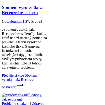
Sbohem vysoký tlak:
Recenze bestselleru
Od
webmaster1
27. 5. 2023
„Sbohem vysoký tlak:
Recenze bestselleru“ je kniha,
která nabízí ucelený pohled na
prevenci a léčbu vysokého
krevního tlaku. S jasnými
instrukcemi a mnoha
užitečnými tipy je tato kniha
skvělým průvodcem pro ty,
kteří se chtějí zbavit tohoto
zdravotního problému.
Přečtěte si více
Sbohem
vysoký tlak: Recenze
bestselleru
Problémy s tlakem
|
Zdravotní