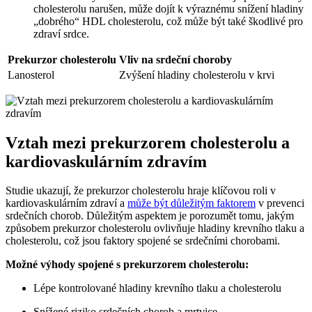
cholesterolu narušen, může dojít k výraznému snížení hladiny
„dobrého“ HDL cholesterolu, což může být také škodlivé pro
zdraví srdce.
Prekurzor cholesterolu
Vliv na srdeční choroby
Lanosterol
Zvýšení hladiny cholesterolu v krvi
Vztah mezi prekurzorem cholesterolu a
kardiovaskulárním zdravím
Studie ukazují, že prekurzor cholesterolu hraje klíčovou roli v
kardiovaskulárním zdraví a
může být důležitým faktorem
v prevenci
srdečních chorob. Důležitým aspektem je porozumět tomu, jakým
způsobem prekurzor cholesterolu ovlivňuje hladiny krevního tlaku a
cholesterolu, což jsou faktory spojené se srdečními chorobami.
Možné výhody spojené s prekurzorem cholesterolu:
Lépe kontrolované hladiny krevního tlaku a cholesterolu
Snížené riziko srdečních chorob a mrtvice