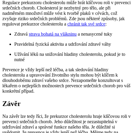
Regulace prekurzoru cholesterolu může hrát klíčovou roli v prevenci
srdečních chorob. Cholesterol je nezbytný pro tělo, ale při
nadměrném množství může vést k tvorbě plaků v cévách, což
zvyšuje riziko srdečních problémů. Zde jsou některé způsoby, jak
regulovat prekurzor cholesterolu a
chránit tak své srdce
:
Zdravá
strava bohatá na vlákninu
a nenasycené tuky
Pravidelná fyzická aktivita a udržování zdravé váhy
Užívání léků na snižování hladiny cholesterolu, pokud je to
nutné
Prevence je vždy lepší než léčba, a tak sledování hladiny
cholesterolu a upravování životního stylu mohou být klíčem k
dlouhodobému zdraví vašeho srdce. Nezapomeňte konzultovat s
lékařem o nejlepších možnostech prevence srdečních chorob pro váš
konkrétní případ.
Závěr
Na závěr lze tedy říci, že prekurzor cholesterolu hraje klíčovou roli v
prevenci srdečních chorob. Jeho důležitost je nezastupitelná v
udržování zdraví a správné funkce našeho těla. Je důležité si
uvědomit, že prevence je vždy lepší než léčba. Mějme tedy na