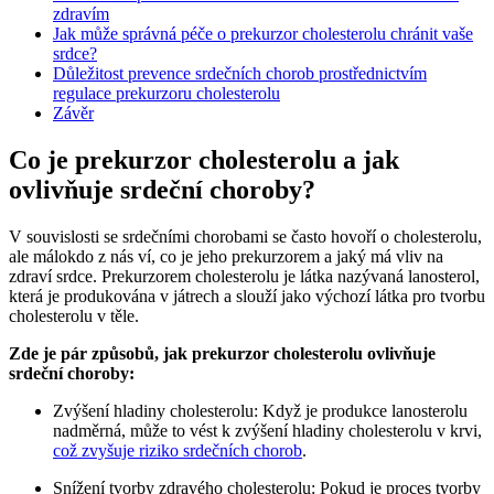
zdravím
Jak může správná péče o prekurzor cholesterolu chránit vaše
srdce?
Důležitost prevence srdečních chorob prostřednictvím
regulace prekurzoru cholesterolu
Závěr
Co je prekurzor cholesterolu a jak
ovlivňuje srdeční choroby?
V souvislosti se srdečními chorobami se často hovoří o cholesterolu,
ale málokdo z nás ví, co je jeho prekurzorem a jaký má vliv na
zdraví srdce. Prekurzorem cholesterolu je látka nazývaná lanosterol,
která je produkována v játrech a slouží jako výchozí látka pro tvorbu
cholesterolu v těle.
Zde je pár způsobů, jak prekurzor cholesterolu ovlivňuje
srdeční choroby:
Zvýšení hladiny cholesterolu: Když je produkce lanosterolu
nadměrná, může to vést k zvýšení hladiny cholesterolu v krvi,
což zvyšuje riziko srdečních chorob
.
Snížení tvorby zdravého cholesterolu: Pokud je proces tvorby