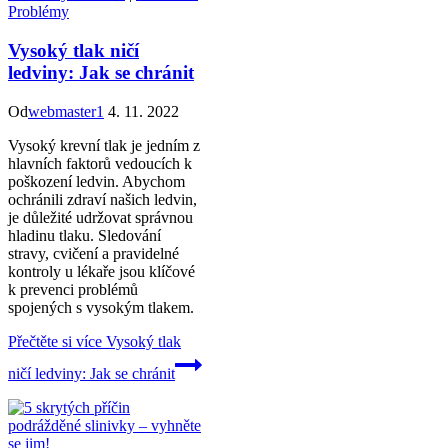
Problémy
Vysoký tlak ničí
ledviny: Jak se chránit
Od
webmaster1
4. 11. 2022
Vysoký krevní tlak je jedním z
hlavních faktorů vedoucích k
poškození ledvin. Abychom
ochránili zdraví našich ledvin,
je důležité udržovat správnou
hladinu tlaku. Sledování
stravy, cvičení a pravidelné
kontroly u lékaře jsou klíčové
k prevenci problémů
spojených s vysokým tlakem.
Přečtěte si více
Vysoký tlak
ničí ledviny: Jak se chránit