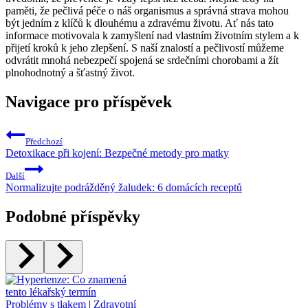
paměti, že pečlivá péče o náš organismus a správná strava mohou
být jedním z klíčů k dlouhému a zdravému životu. Ať nás tato
informace motivovala k zamyšlení nad vlastním životním stylem a k
přijetí kroků k jeho zlepšení. S naší znalostí a pečlivostí můžeme
odvrátit mnohá nebezpečí spojená se srdečními chorobami a žít
plnohodnotný a šťastný život.
Navigace pro příspěvek
Předchozí
Detoxikace při kojení: Bezpečné metody pro matky
Další
Normalizujte podrážděný žaludek: 6 domácích receptů
Podobné příspěvky
Problémy s tlakem
|
Zdravotní