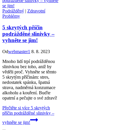
Podrážděný
|
Zdravotní
Problémy
5 skrytých příčin
podrážděné slinivky –
vyhněte se jim!
Od
webmaster1
8. 8. 2023
Mnoho lidí trpí podrážděnou
slinivkou bez toho, aniž by
věděli proč. Vyhněte se těmto
5 skrytým příčinám: stres,
nedostatek spánku, špatná
strava, nadměrná konzumace
alkoholu a kouření. Buďte
opatrní a pečujte o své zdraví!
Přečtěte si více
5 skrytých
příčin podrážděné slinivky –
vyhněte se jim!