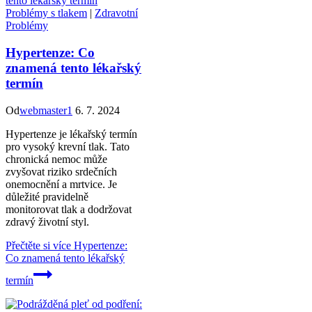
Problémy s tlakem
|
Zdravotní
Problémy
Hypertenze: Co
znamená tento lékařský
termín
Od
webmaster1
6. 7. 2024
Hypertenze je lékařský termín
pro vysoký krevní tlak. Tato
chronická nemoc může
zvyšovat riziko srdečních
onemocnění a mrtvice. Je
důležité pravidelně
monitorovat tlak a dodržovat
zdravý životní styl.
Přečtěte si více
Hypertenze:
Co znamená tento lékařský
termín