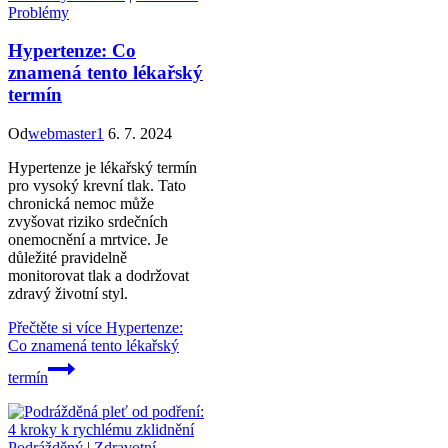
Problémy
Hypertenze: Co
znamená tento lékařský
termín
Od
webmaster1
6. 7. 2024
Hypertenze je lékařský termín
pro vysoký krevní tlak. Tato
chronická nemoc může
zvyšovat riziko srdečních
onemocnění a mrtvice. Je
důležité pravidelně
monitorovat tlak a dodržovat
zdravý životní styl.
Přečtěte si více
Hypertenze:
Co znamená tento lékařský
termín
Podrážděný
|
Zdravotní