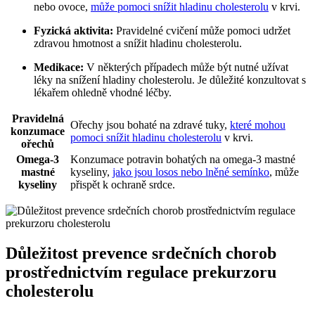
nebo ovoce,
může pomoci snížit hladinu cholesterolu
v krvi.
Fyzická aktivita:
Pravidelné cvičení může pomoci udržet
zdravou hmotnost a snížit hladinu cholesterolu.
Medikace:
V některých případech může být nutné užívat
léky na snížení hladiny cholesterolu. Je důležité konzultovat s
lékařem ohledně vhodné léčby.
Pravidelná
Ořechy jsou bohaté na zdravé tuky,
které mohou
konzumace
pomoci snížit hladinu cholesterolu
v krvi.
ořechů
Omega-3
Konzumace potravin bohatých na omega-3 mastné
mastné
kyseliny,
jako jsou losos nebo lněné semínko
, může
kyseliny
přispět k ochraně srdce.
Důležitost prevence srdečních chorob
prostřednictvím regulace prekurzoru
cholesterolu