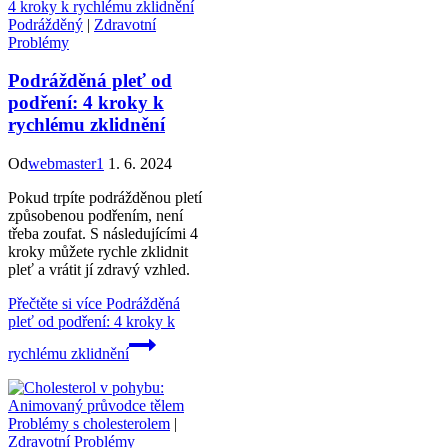
Podrážděný
|
Zdravotní
Problémy
Podrážděná pleť od
podření: 4 kroky k
rychlému zklidnění
Od
webmaster1
1. 6. 2024
Pokud trpíte podrážděnou pletí
způsobenou podřením, není
třeba zoufat. S následujícími 4
kroky můžete rychle zklidnit
pleť a vrátit jí zdravý vzhled.
Přečtěte si více
Podrážděná
pleť od podření: 4 kroky k
rychlému zklidnění
Problémy s cholesterolem
|
Zdravotní Problémy