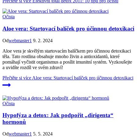
Přečtěte si více
Efektivní total detox 2011: 10 tipů pro očistu
Očista
Aloe vera: Startovací balíček pro účinnou detoxikaci
Od
webmaster1
9. 2. 2024
Aloe vera je skvělým startovacím balíčkem pro účinnou detoxikaci
těla. Tato rostlina obsahuje mnoho živin a antioxidantů, které
pomáhají vyčistit organismus a posílit imunitní systém. Vyzkoušejte
a uvidíte rozdíl ve svém zdraví!
Přečtěte si více
Aloe vera: Startovací balíček pro účinnou detoxikaci
Očista
Hypofýza a detox: Jak podpořit „dirigenta“
hormonů
Od
webmaster1
5. 5. 2024