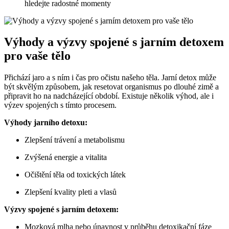
hledejte radostné momenty
Výhody a výzvy spojené s jarním detoxem
pro vaše tělo
Přichází jaro a s ním i čas pro očistu našeho těla. Jarní detox může
být skvělým způsobem, jak resetovat organismus po dlouhé zimě a
připravit ho na nadcházející období. Existuje několik výhod, ale i
výzev spojených s tímto procesem.
Výhody jarního detoxu:
Zlepšení trávení a metabolismu
Zvýšená energie a vitalita
Očištění těla od toxických látek
Zlepšení kvality pleti a vlasů
Výzvy spojené s jarním detoxem:
Mozková mlha nebo únavnost v průběhu detoxikační fáze