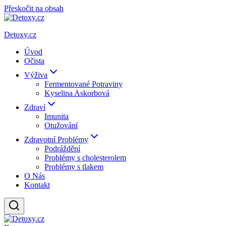
Přeskočit na obsah
Detoxy.cz
Úvod
Očista
Výživa
Fermentované Potraviny
Kyselina Askorbová
Zdraví
Imunita
Otužování
Zdravotní Problémy
Podráždění
Problémy s cholesterolem
Problémy s tlakem
O Nás
Kontakt