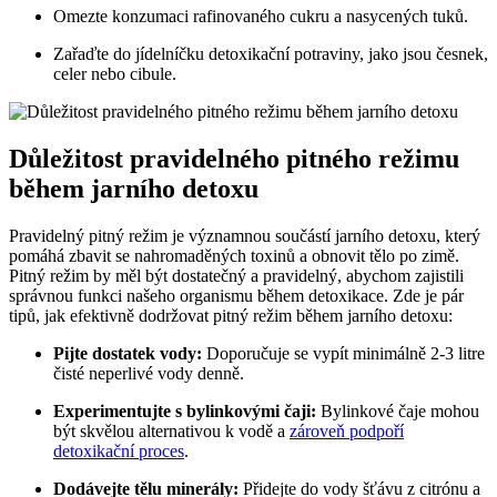
Omezte konzumaci rafinovaného cukru a nasycených tuků.
Zařaďte do jídelníčku detoxikační potraviny, jako jsou česnek,
celer nebo cibule.
Důležitost pravidelného pitného režimu
během jarního detoxu
Pravidelný pitný režim je významnou součástí jarního detoxu, který
pomáhá zbavit se nahromaděných toxinů a obnovit tělo po zimě.
Pitný režim by měl být dostatečný a pravidelný, abychom zajistili
správnou funkci našeho organismu během detoxikace. Zde je pár
tipů, jak efektivně dodržovat pitný režim během jarního detoxu:
Pijte dostatek vody:
Doporučuje se vypít minimálně 2-3 litre
čisté neperlivé vody denně.
Experimentujte s bylinkovými čaji:
Bylinkové čaje mohou
být skvělou alternativou k vodě a
zároveň podpoří
detoxikační proces
.
Dodávejte tělu minerály:
Přidejte do vody šťávu z citrónu a