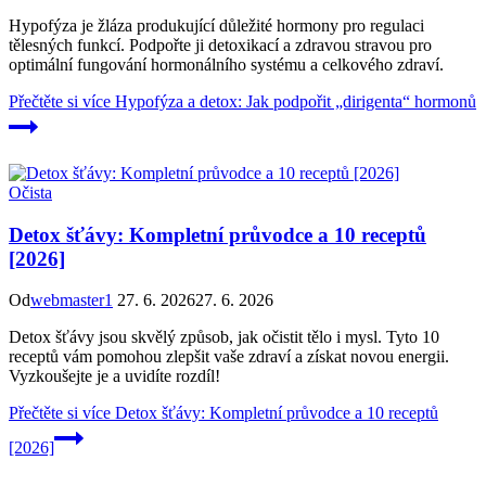
Hypofýza je žláza produkující důležité hormony pro regulaci
tělesných funkcí. Podpořte ji detoxikací a zdravou stravou pro
optimální fungování hormonálního systému a celkového zdraví.
Přečtěte si více
Hypofýza a detox: Jak podpořit „dirigenta“ hormonů
Očista
Detox šťávy: Kompletní průvodce a 10 receptů
[2026]
Od
webmaster1
27. 6. 2026
27. 6. 2026
Detox šťávy jsou skvělý způsob, jak očistit tělo i mysl. Tyto 10
receptů vám pomohou zlepšit vaše zdraví a získat novou energii.
Vyzkoušejte je a uvidíte rozdíl!
Přečtěte si více
Detox šťávy: Kompletní průvodce a 10 receptů
[2026]