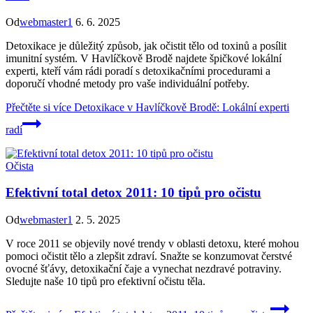
Od
webmaster1
6. 6. 2025
Detoxikace je důležitý způsob, jak očistit tělo od toxinů a posílit
imunitní systém. V Havlíčkově Brodě najdete špičkové lokální
experti, kteří vám rádi poradí s detoxikačními procedurami a
doporučí vhodné metody pro vaše individuální potřeby.
Přečtěte si více
Detoxikace v Havlíčkově Brodě: Lokální experti
radí
Očista
Efektivní total detox 2011: 10 tipů pro očistu
Od
webmaster1
2. 5. 2025
V roce 2011 se objevily nové trendy v oblasti detoxu, které mohou
pomoci očistit tělo a zlepšit zdraví. Snažte se konzumovat čerstvé
ovocné šťávy, detoxikační čaje a vynechat nezdravé potraviny.
Sledujte naše 10 tipů pro efektivní očistu těla.