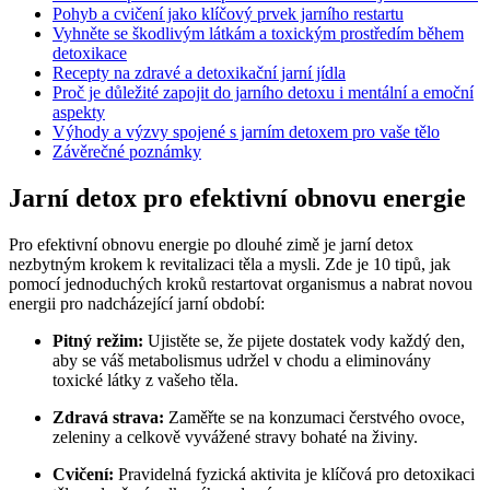
Pohyb a cvičení jako klíčový prvek jarního restartu
Vyhněte se škodlivým látkám a toxickým prostředím během
detoxikace
Recepty na zdravé a detoxikační jarní jídla
Proč je důležité zapojit do jarního detoxu i mentální a emoční
aspekty
Výhody a výzvy spojené s jarním detoxem pro vaše tělo
Závěrečné poznámky
Jarní detox pro efektivní obnovu energie
Pro efektivní obnovu energie po dlouhé zimě je jarní detox
nezbytným krokem k revitalizaci těla a mysli. Zde je 10 tipů, jak
pomocí jednoduchých kroků restartovat organismus a nabrat novou
energii pro nadcházející jarní období:
Pitný režim:
Ujistěte se, že pijete dostatek vody každý den,
aby se váš metabolismus udržel v chodu a eliminovány
toxické látky z vašeho těla.
Zdravá strava:
Zaměřte se na konzumaci čerstvého ovoce,
zeleniny a celkově vyvážené stravy bohaté na živiny.
Cvičení:
Pravidelná fyzická aktivita je klíčová pro detoxikaci