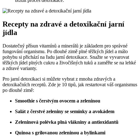
brzdit proces detoxikace.
Recepty na zdravé a detoxikační jarní
jídla
Dostatečný přísun vitamínů a minerálů je základem pro správné
fungování organismu. Po dlouhé zimě plné těžkých jídel a málo
pohybu si přichází na řadu jarní detoxikace. Snažte se vyvarovat
těžkých jídel plných cukru a živočišných tuků a zaměřte se na lehké
a zdravé varianty.
Pro jarní detoxikaci si můžete vybrat z mnoha zdravých a
detoxikačních receptů. Zde je 10 tipů, jak restartovat váš organismus
po dlouhé zimě:
Smoothie s čerstvým ovocem a zeleninou
Salát z čerstvé zeleniny se semínky a avokádem
Zeleninová polévka plná vlákniny a antioxidantů
Quinoa s grilovanou zeleninou a bylinkami