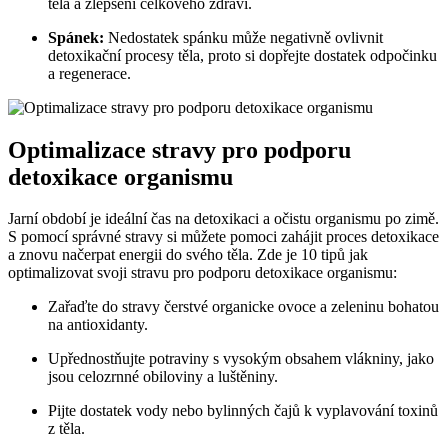
těla a zlepšení celkového zdraví.
Spánek:
Nedostatek spánku může negativně ovlivnit
detoxikační procesy těla, proto si dopřejte dostatek odpočinku
a regenerace.
Optimalizace stravy pro podporu
detoxikace organismu
Jarní období je ideální čas na detoxikaci a očistu organismu po zimě.
S pomocí správné stravy si můžete pomoci zahájit proces detoxikace
a znovu načerpat energii do svého těla. Zde je 10 tipů jak
optimalizovat svoji stravu pro podporu detoxikace organismu:
Zařaďte do stravy čerstvé organicke ovoce a zeleninu bohatou
na antioxidanty.
Upřednostňujte potraviny s vysokým obsahem vlákniny, jako
jsou celozrnné obiloviny a luštěniny.
Pijte dostatek vody nebo bylinných čajů k vyplavování toxinů
z těla.