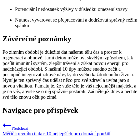
Potenciální nedostatek výživy v důsledku omezení stravy
Nutnost vyvarovat se přepracování a dodržovat správný režim
spánku
Závěrečné poznámky
Po zimním období je důležité dát našemu tělu čas a prostor k
regeneraci a obnově. Jarní detox může být skvělým způsobem, jak
posílit imunitní systém, zlepšit trávení a získat novou energii pro
nadcházející období. S našimi 10 tipy můžete snadno začít a
postupně integrovat zdravé návyky do svého každodenního života.
Nyní je ten správný čas udělat něco pro své zdraví a uvítat jaro s
novou vitalitou. Pamatujte, že vaše tělo je váš nejcennější majetek, a
je na vás, abyste se o něj správně postarali. Začněte již dnes a nechte
své tělo znovu ožít po zimě.
Navigace pro příspěvek
Předchozí
Měřič krevního tlaku: 10 nejlepších pro domácí použití