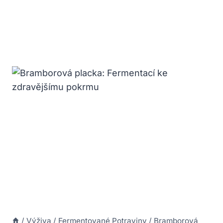
/
Výživa
/
Fermentované Potraviny
/
Bramborová