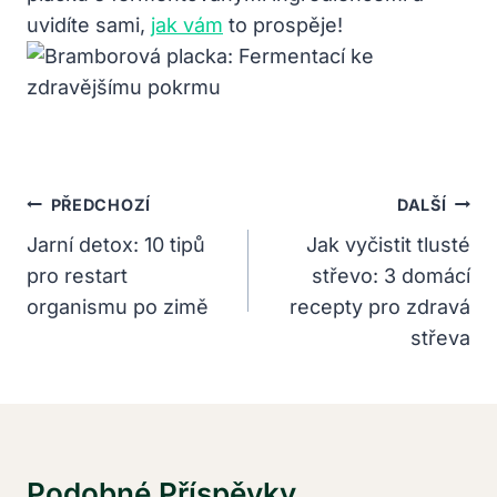
uvidíte sami,
jak vám
to prospěje!
Navigace
PŘEDCHOZÍ
DALŠÍ
Pro
Jarní detox: 10 tipů
Jak vyčistit tlusté
pro restart
střevo: 3 domácí
Příspěvek
organismu po zimě
recepty pro zdravá
střeva
Podobné Příspěvky