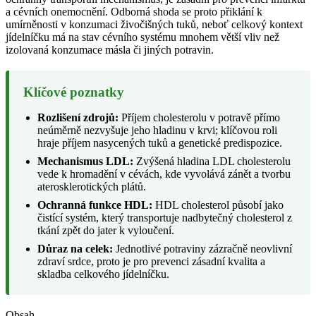
a cévních onemocnění. Odborná shoda se proto přiklání k
umírněnosti v konzumaci živočišných tuků, neboť celkový kontext
jídelníčku má na stav cévního systému mnohem větší vliv než
izolovaná konzumace másla či jiných potravin.
Klíčové poznatky
Rozlišení zdrojů:
Příjem cholesterolu v potravě přímo
neúměrně nezvyšuje jeho hladinu v krvi; klíčovou roli
hraje příjem nasycených tuků a genetické predispozice.
Mechanismus LDL:
Zvýšená hladina LDL cholesterolu
vede k hromadění v cévách, kde vyvolává zánět a tvorbu
aterosklerotických plátů.
Ochranná funkce HDL:
HDL cholesterol působí jako
čistící systém, který transportuje nadbytečný cholesterol z
tkání zpět do jater k vyloučení.
Důraz na celek:
Jednotlivé potraviny zázračně neovlivní
zdraví srdce, proto je pro prevenci zásadní kvalita a
skladba celkového jídelníčku.
Obsah