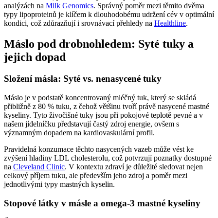
analýzách na
Milk Genomics
. Správný poměr mezi těmito dvěma
typy lipoproteinů je klíčem k dlouhodobému udržení cév v optimální
kondici, což zdůrazňují i srovnávací přehledy na
Healthline
.
Máslo pod drobnohledem: Syté tuky a
jejich dopad
Složení másla: Syté vs. nenasycené tuky
Máslo je v podstatě koncentrovaný mléčný tuk, který se skládá
přibližně z 80 % tuku, z čehož většinu tvoří právě nasycené mastné
kyseliny. Tyto živočišné tuky jsou při pokojové teplotě pevné a v
našem jídelníčku představují častý zdroj energie, ovšem s
významným dopadem na kardiovaskulární profil.
Pravidelná konzumace těchto nasycených vazeb může vést ke
zvýšení hladiny LDL cholesterolu, což potvrzují poznatky dostupné
na
Cleveland Clinic
. V kontextu zdraví je důležité sledovat nejen
celkový příjem tuku, ale především jeho zdroj a poměr mezi
jednotlivými typy mastných kyselin.
Stopové látky v másle a omega-3 mastné kyseliny