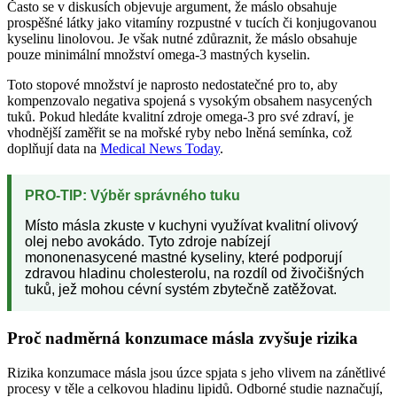
Často se v diskusích objevuje argument, že máslo obsahuje
prospěšné látky jako vitamíny rozpustné v tucích či konjugovanou
kyselinu linolovou. Je však nutné zdůraznit, že máslo obsahuje
pouze minimální množství omega-3 mastných kyselin.
Toto stopové množství je naprosto nedostatečné pro to, aby
kompenzovalo negativa spojená s vysokým obsahem nasycených
tuků. Pokud hledáte kvalitní zdroje omega-3 pro své zdraví, je
vhodnější zaměřit se na mořské ryby nebo lněná semínka, což
doplňují data na
Medical News Today
.
PRO-TIP: Výběr správného tuku
Místo másla zkuste v kuchyni využívat kvalitní olivový
olej nebo avokádo. Tyto zdroje nabízejí
mononenasycené mastné kyseliny, které podporují
zdravou hladinu cholesterolu, na rozdíl od živočišných
tuků, jež mohou cévní systém zbytečně zatěžovat.
Proč nadměrná konzumace másla zvyšuje rizika
Rizika konzumace másla jsou úzce spjata s jeho vlivem na zánětlivé
procesy v těle a celkovou hladinu lipidů. Odborné studie naznačují,