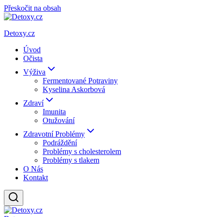
Přeskočit na obsah
Detoxy.cz
Úvod
Očista
Výživa
Fermentované Potraviny
Kyselina Askorbová
Zdraví
Imunita
Otužování
Zdravotní Problémy
Podráždění
Problémy s cholesterolem
Problémy s tlakem
O Nás
Kontakt