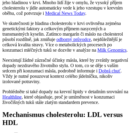
jeho hladinou v krvi. Mnoho lidí žije v omylu, že vysoký příjem
cholesterolu v jídle automaticky vede k jeho vzestupu v krevním
oběhu, což potvrzuje i
Medical News Today
.
Ve skutečnosti je hladina cholesterolu v krvi ovlivněna zejména
genetickými faktory a celkovým příjmem nasycených a
transmastných kyselin. Zatímco margarín či máslo na cholesterol
působí rozdílně, jak zmiňuje
odborný průvodce
, nejdůležitější je
celková kvalita stravy. Více o metabolických procesech po
konzumaci mléčných tuků se dozvíte v analýze na
Milk Genomics
.
Neexistují žádné zázračné účinky másla, které by zvrátily negativní
dopady nezdravého životního stylu. O tom, co se děje s vaším
srdcem při konzumaci másla, podrobně informuje i
Dobrá chuť
.
Vždy je nutné posuzovat kontext celého jídelníčku, nikoliv
izolované potraviny.
Prohlédněte si také dopady na krevní lipidy v detailním srovnání na
Healthline
, které objasňuje, proč je umírněnost v konzumaci
živočišných tuků stále zlatým standardem prevence.
Mechanismus cholesterolu: LDL versus
HDL