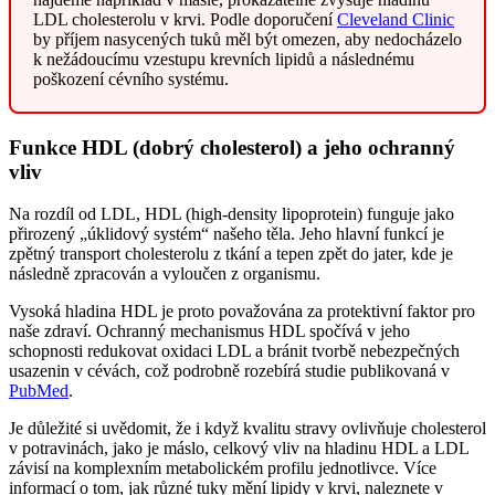
LDL cholesterolu v krvi. Podle doporučení
Cleveland Clinic
by příjem nasycených tuků měl být omezen, aby nedocházelo
k nežádoucímu vzestupu krevních lipidů a následnému
poškození cévního systému.
Funkce HDL (dobrý cholesterol) a jeho ochranný
vliv
Na rozdíl od LDL, HDL (high-density lipoprotein) funguje jako
přirozený „úklidový systém“ našeho těla. Jeho hlavní funkcí je
zpětný transport cholesterolu z tkání a tepen zpět do jater, kde je
následně zpracován a vyloučen z organismu.
Vysoká hladina HDL je proto považována za protektivní faktor pro
naše zdraví. Ochranný mechanismus HDL spočívá v jeho
schopnosti redukovat oxidaci LDL a bránit tvorbě nebezpečných
usazenin v cévách, což podrobně rozebírá studie publikovaná v
PubMed
.
Je důležité si uvědomit, že i když kvalitu stravy ovlivňuje cholesterol
v potravinách, jako je máslo, celkový vliv na hladinu HDL a LDL
závisí na komplexním metabolickém profilu jednotlivce. Více
informací o tom, jak různé tuky mění lipidy v krvi, naleznete v