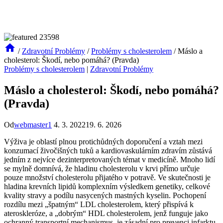
/
Zdravotní Problémy
/
Problémy s cholesterolem
/
Máslo a
cholesterol: Škodí, nebo pomáhá? (Pravda)
Problémy s cholesterolem
|
Zdravotní Problémy
Máslo a cholesterol: Škodí, nebo pomáhá?
(Pravda)
Od
webmaster1
4. 3. 2022
19. 6. 2026
Výživa je oblastí plnou protichůdných doporučení a vztah mezi
konzumací živočišných tuků a kardiovaskulárním zdravím zůstává
jedním z nejvíce dezinterpretovaných témat v medicíně. Mnoho lidí
se mylně domnívá, že hladinu cholesterolu v krvi přímo určuje
pouze množství cholesterolu přijatého v potravě. Ve skutečnosti je
hladina krevních lipidů komplexním výsledkem genetiky, celkové
kvality stravy a podílu nasycených mastných kyselin. Pochopení
rozdílu mezi „špatným“ LDL cholesterolem, který přispívá k
ateroskleróze, a „dobrým“ HDL cholesterolem, jenž funguje jako
ochranný transportní mechanismus, je zásadní pro prevenci infarktu