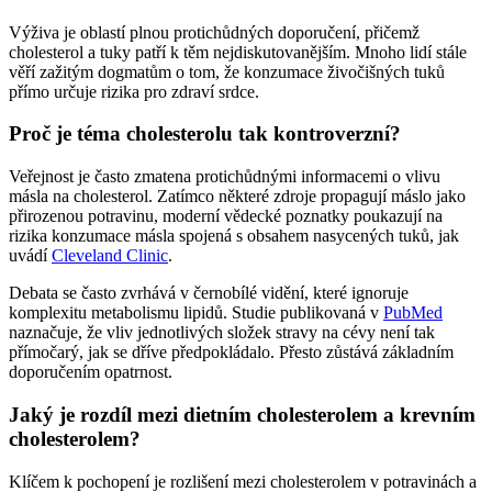
Výživa je oblastí plnou protichůdných doporučení, přičemž
cholesterol a tuky patří k těm nejdiskutovanějším. Mnoho lidí stále
věří zažitým dogmatům o tom, že konzumace živočišných tuků
přímo určuje rizika pro zdraví srdce.
Proč je téma cholesterolu tak kontroverzní?
Veřejnost je často zmatena protichůdnými informacemi o vlivu
másla na cholesterol. Zatímco některé zdroje propagují máslo jako
přirozenou potravinu, moderní vědecké poznatky poukazují na
rizika konzumace másla spojená s obsahem nasycených tuků, jak
uvádí
Cleveland Clinic
.
Debata se často zvrhává v černobílé vidění, které ignoruje
komplexitu metabolismu lipidů. Studie publikovaná v
PubMed
naznačuje, že vliv jednotlivých složek stravy na cévy není tak
přímočarý, jak se dříve předpokládalo. Přesto zůstává základním
doporučením opatrnost.
Jaký je rozdíl mezi dietním cholesterolem a krevním
cholesterolem?
Klíčem k pochopení je rozlišení mezi cholesterolem v potravinách a