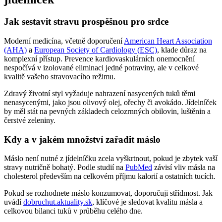
Jak sestavit stravu prospěšnou pro srdce
Moderní medicína, včetně doporučení
American Heart Association
(AHA)
a
European Society of Cardiology (ESC)
, klade důraz na
komplexní přístup. Prevence kardiovaskulárních onemocnění
nespočívá v izolované eliminaci jedné potraviny, ale v celkové
kvalitě vašeho stravovacího režimu.
Zdravý životní styl vyžaduje nahrazení nasycených tuků těmi
nenasycenými, jako jsou olivový olej, ořechy či avokádo. Jídelníček
by měl stát na pevných základech celozrnných obilovin, luštěnin a
čerstvé zeleniny.
Kdy a v jakém množství zařadit máslo
Máslo není nutné z jídelníčku zcela vyškrtnout, pokud je zbytek vaší
stravy nutričně bohatý. Podle studií na
PubMed
závisí vliv másla na
cholesterol především na celkovém příjmu kalorií a ostatních tucích.
Pokud se rozhodnete máslo konzumovat, doporučuji střídmost. Jak
uvádí
dobruchut.aktuality.sk
, klíčové je sledovat kvalitu másla a
celkovou bilanci tuků v průběhu celého dne.