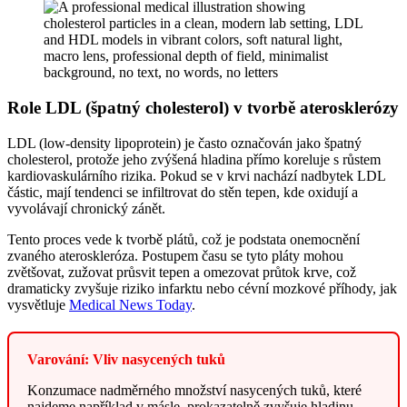
Role LDL (špatný cholesterol) v tvorbě aterosklerózy
LDL (low-density lipoprotein) je často označován jako špatný
cholesterol, protože jeho zvýšená hladina přímo koreluje s růstem
kardiovaskulárního rizika. Pokud se v krvi nachází nadbytek LDL
částic, mají tendenci se infiltrovat do stěn tepen, kde oxidují a
vyvolávají chronický zánět.
Tento proces vede k tvorbě plátů, což je podstata onemocnění
zvaného ateroskleróza. Postupem času se tyto pláty mohou
zvětšovat, zužovat průsvit tepen a omezovat průtok krve, což
dramaticky zvyšuje riziko infarktu nebo cévní mozkové příhody, jak
vysvětluje
Medical News Today
.
Varování: Vliv nasycených tuků
Konzumace nadměrného množství nasycených tuků, které
najdeme například v másle, prokazatelně zvyšuje hladinu