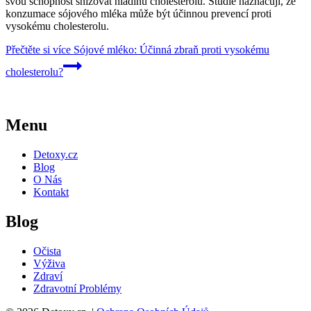
svou schopnost snižovat hladinu cholesterolu. Studie naznačují, že
konzumace sójového mléka může být účinnou prevencí proti
vysokému cholesterolu.
Přečtěte si více
Sójové mléko: Účinná zbraň proti vysokému
cholesterolu?
Menu
Detoxy.cz
Blog
O Nás
Kontakt
Blog
Očista
Výživa
Zdraví
Zdravotní Problémy