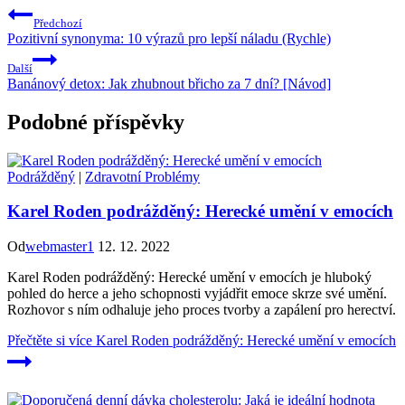
Předchozí
Pozitivní synonyma: 10 výrazů pro lepší náladu (Rychle)
Další
Banánový detox: Jak zhubnout břicho za 7 dní? [Návod]
Podobné příspěvky
Podrážděný
|
Zdravotní Problémy
Karel Roden podrážděný: Herecké umění v emocích
Od
webmaster1
12. 12. 2022
Karel Roden podrážděný: Herecké umění v emocích je hluboký
pohled do herce a jeho schopnosti vyjádřit emoce skrze své umění.
Rozhovor s ním odhaluje jeho proces tvorby a zapálení pro herectví.
Přečtěte si více
Karel Roden podrážděný: Herecké umění v emocích