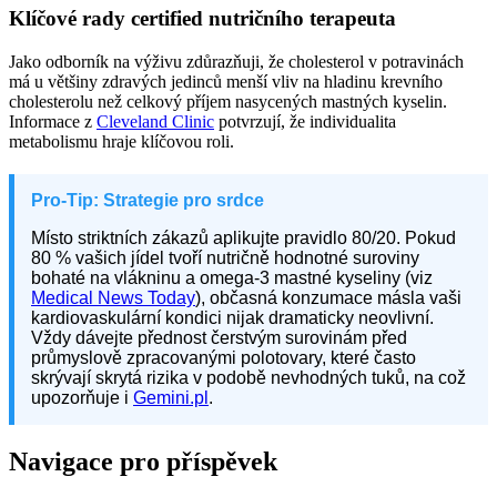
Klíčové rady certified nutričního terapeuta
Jako odborník na výživu zdůrazňuji, že cholesterol v potravinách
má u většiny zdravých jedinců menší vliv na hladinu krevního
cholesterolu než celkový příjem nasycených mastných kyselin.
Informace z
Cleveland Clinic
potvrzují, že individualita
metabolismu hraje klíčovou roli.
Pro-Tip: Strategie pro srdce
Místo striktních zákazů aplikujte pravidlo 80/20. Pokud
80 % vašich jídel tvoří nutričně hodnotné suroviny
bohaté na vlákninu a omega-3 mastné kyseliny (viz
Medical News Today
), občasná konzumace másla vaši
kardiovaskulární kondici nijak dramaticky neovlivní.
Vždy dávejte přednost čerstvým surovinám před
průmyslově zpracovanými polotovary, které často
skrývají skrytá rizika v podobě nevhodných tuků, na což
upozorňuje i
Gemini.pl
.
Navigace pro příspěvek