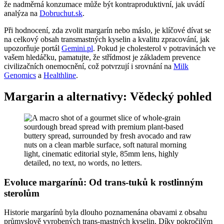
že nadměrná konzumace může být kontraproduktivní, jak uvádí
analýza na
Dobruchut.sk
.
Při hodnocení, zda zvolit margarín nebo máslo, je klíčové dívat se
na celkový obsah transmastných kyselin a kvalitu zpracování, jak
upozorňuje portál
Gemini.pl
. Pokud je cholesterol v potravinách ve
vašem hledáčku, pamatujte, že střídmost je základem prevence
civilizačních onemocnění, což potvrzují i srovnání na
Milk
Genomics
a
Healthline
.
Margarin a alternativy: Vědecký pohled
Evoluce margarínů: Od trans-tuků k rostlinným
sterolům
Historie margarínů byla dlouho poznamenána obavami z obsahu
průmyslově vyrobených trans-mastných kyselin. Díky pokročilým