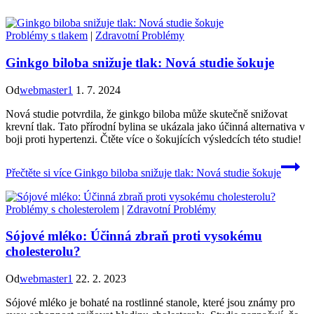
Problémy s tlakem
|
Zdravotní Problémy
Ginkgo biloba snižuje tlak: Nová studie šokuje
Od
webmaster1
1. 7. 2024
Nová studie potvrdila, že ginkgo biloba může skutečně snižovat
krevní tlak. Tato přírodní bylina se ukázala jako účinná alternativa v
boji proti hypertenzi. Čtěte více o šokujících výsledcích této studie!
Přečtěte si více
Ginkgo biloba snižuje tlak: Nová studie šokuje
Problémy s cholesterolem
|
Zdravotní Problémy
Sójové mléko: Účinná zbraň proti vysokému
cholesterolu?
Od
webmaster1
22. 2. 2023
Sójové mléko je bohaté na rostlinné stanole, které jsou známy pro