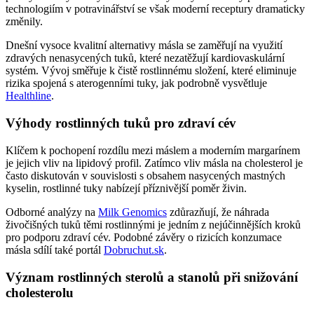
technologiím v potravinářství se však moderní receptury dramaticky
změnily.
Dnešní vysoce kvalitní alternativy másla se zaměřují na využití
zdravých nenasycených tuků, které nezatěžují kardiovaskulární
systém. Vývoj směřuje k čistě rostlinnému složení, které eliminuje
rizika spojená s aterogenními tuky, jak podrobně vysvětluje
Healthline
.
Výhody rostlinných tuků pro zdraví cév
Klíčem k pochopení rozdílu mezi máslem a moderním margarínem
je jejich vliv na lipidový profil. Zatímco vliv másla na cholesterol je
často diskutován v souvislosti s obsahem nasycených mastných
kyselin, rostlinné tuky nabízejí příznivější poměr živin.
Odborné analýzy na
Milk Genomics
zdůrazňují, že náhrada
živočišných tuků těmi rostlinnými je jedním z nejúčinnějších kroků
pro podporu zdraví cév. Podobné závěry o rizicích konzumace
másla sdílí také portál
Dobruchut.sk
.
Význam rostlinných sterolů a stanolů při snižování
cholesterolu