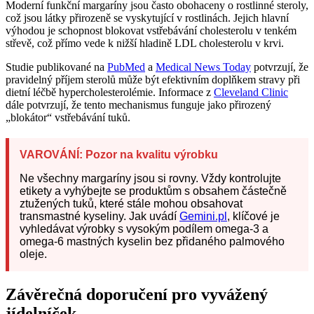
Moderní funkční margaríny jsou často obohaceny o rostlinné steroly,
což jsou látky přirozeně se vyskytující v rostlinách. Jejich hlavní
výhodou je schopnost blokovat vstřebávání cholesterolu v tenkém
střevě, což přímo vede k nižší hladině LDL cholesterolu v krvi.
Studie publikované na
PubMed
a
Medical News Today
potvrzují, že
pravidelný příjem sterolů může být efektivním doplňkem stravy při
dietní léčbě hypercholesterolémie. Informace z
Cleveland Clinic
dále potvrzují, že tento mechanismus funguje jako přirozený
„blokátor“ vstřebávání tuků.
VAROVÁNÍ: Pozor na kvalitu výrobku
Ne všechny margaríny jsou si rovny. Vždy kontrolujte
etikety a vyhýbejte se produktům s obsahem částečně
ztužených tuků, které stále mohou obsahovat
transmastné kyseliny. Jak uvádí
Gemini.pl
, klíčové je
vyhledávat výrobky s vysokým podílem omega-3 a
omega-6 mastných kyselin bez přidaného palmového
oleje.
Závěrečná doporučení pro vyvážený
jídelníček