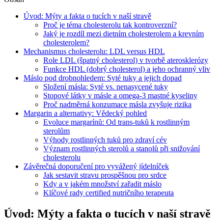
Úvod: Mýty a fakta o tucích v naší stravě
Proč je téma cholesterolu tak kontroverzní?
Jaký je rozdíl mezi dietním cholesterolem a krevním
cholesterolem?
Mechanismus cholesterolu: LDL versus HDL
Role LDL (špatný cholesterol) v tvorbě aterosklerózy
Funkce HDL (dobrý cholesterol) a jeho ochranný vliv
Máslo pod drobnohledem: Syté tuky a jejich dopad
Složení másla: Syté vs. nenasycené tuky
Stopové látky v másle a omega-3 mastné kyseliny
Proč nadměrná konzumace másla zvyšuje rizika
Margarin a alternativy: Vědecký pohled
Evoluce margarínů: Od trans-tuků k rostlinným
sterolům
Výhody rostlinných tuků pro zdraví cév
Význam rostlinných sterolů a stanolů při snižování
cholesterolu
Závěrečná doporučení pro vyvážený jídelníček
Jak sestavit stravu prospěšnou pro srdce
Kdy a v jakém množství zařadit máslo
Klíčové rady certified nutričního terapeuta
Úvod: Mýty a fakta o tucích v naší stravě