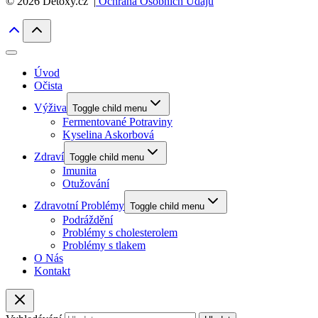
© 2026 Detoxy.cz |
Ochrana Osobních Údajů
Úvod
Očista
Výživa
Toggle child menu
Fermentované Potraviny
Kyselina Askorbová
Zdraví
Toggle child menu
Imunita
Otužování
Zdravotní Problémy
Toggle child menu
Podráždění
Problémy s cholesterolem
Problémy s tlakem
O Nás
Kontakt