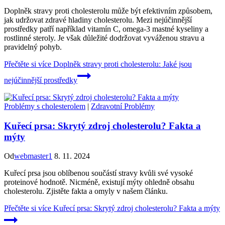
Doplněk stravy proti cholesterolu může být efektivním způsobem,
jak udržovat zdravé hladiny cholesterolu. Mezi nejúčinnější
prostředky patří například vitamín C, omega-3 mastné kyseliny a
rostlinné steroly. Je však důležité dodržovat vyváženou stravu a
pravidelný pohyb.
Přečtěte si více
Doplněk stravy proti cholesterolu: Jaké jsou
nejúčinnější prostředky
Problémy s cholesterolem
|
Zdravotní Problémy
Kuřecí prsa: Skrytý zdroj cholesterolu? Fakta a
mýty
Od
webmaster1
8. 11. 2024
Kuřecí prsa jsou oblíbenou součástí stravy kvůli své vysoké
proteinové hodnotě. Nicméně, existují mýty ohledně obsahu
cholesterolu. Zjistěte fakta a omyly v našem článku.
Přečtěte si více
Kuřecí prsa: Skrytý zdroj cholesterolu? Fakta a mýty