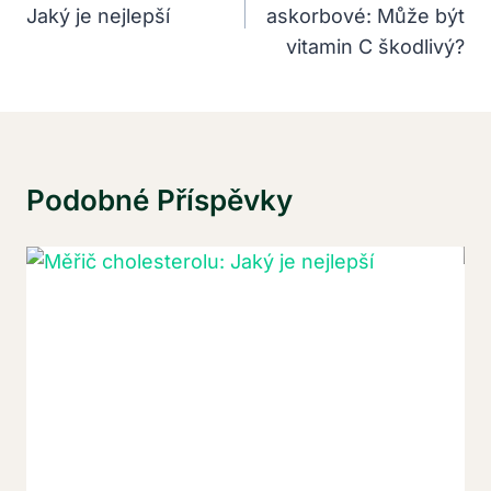
Jaký je nejlepší
askorbové: Může být
Příspěvek
vitamin C škodlivý?
Podobné Příspěvky