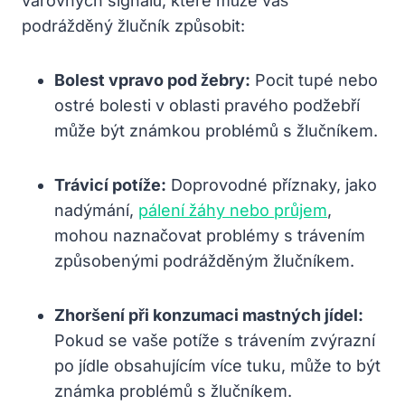
varovných signálů, které může váš
podrážděný žlučník způsobit:
Bolest vpravo pod žebry:
Pocit tupé nebo
ostré bolesti v oblasti pravého podžebří
může být známkou problémů s žlučníkem.
Trávicí potíže:
Doprovodné příznaky, jako
nadýmání,
pálení žáhy nebo průjem
,
mohou naznačovat problémy s trávením
způsobenými podrážděným žlučníkem.
Zhoršení při konzumaci mastných jídel:
Pokud se vaše potíže s trávením zvýrazní
po jídle obsahujícím více tuku, může to být
známka problémů s žlučníkem.