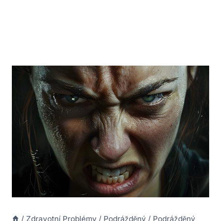
/
Zdravotní Problémy
/
Podrážděný
/
Podrážděný