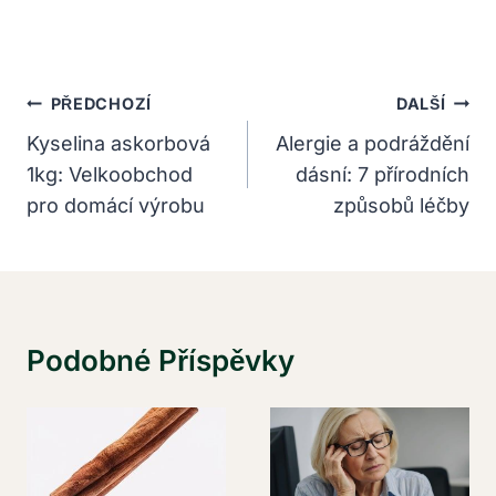
Navigace
PŘEDCHOZÍ
DALŠÍ
Pro
Kyselina askorbová
Alergie a podráždění
1kg: Velkoobchod
dásní: 7 přírodních
Příspěvek
pro domácí výrobu
způsobů léčby
Podobné Příspěvky