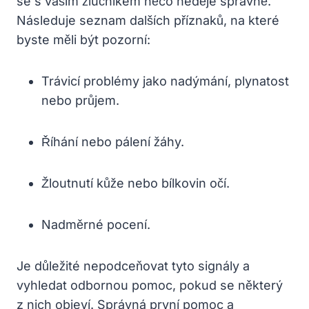
se s vaším žlučníkem něco neděje správně.
Následuje seznam dalších příznaků, na které
byste měli být pozorní:
Trávicí problémy jako nadýmání, plynatost
nebo průjem.
Říhání nebo pálení žáhy.
Žloutnutí kůže nebo bílkovin očí.
Nadměrné pocení.
Je důležité nepodceňovat tyto signály a
vyhledat odbornou pomoc, pokud se některý
z nich objeví. Správná první pomoc a