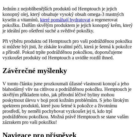
Jedním z nejoblíbenějších produktů od Hemptouch je jejich
konopný olej, který obsahuje vysoký obsah omega-3 mastných
kyselin a vitamínů,
které pomáhají hydratovat
a regenerovat
pokožku. Dalším skvělým produktem je jejich konopný krém, který
je ideální pro ošetření suché a svědivé pokožky.
Při výběru produktu od Hemptouch pro vaši podrážděnou pokožku
si můžete být jisti, že získáte kvalitní péči, která je šetrná k pokožce
a přírodě. Pokud trpíte podrážděnou pokožkou, doporučujeme
vyzkoušet produkty od Hemptouch a uvidíte rozdíl ihned.
Závěrečné myšlenky
V tomto článku jsme prozkoumali úžasné vlastnosti konopí a jeho
blahodárný vliv na citlivou a podrážděnou pokožku. Hemptouch je
skvělým příkladem toho, jak přírodní léčivé byliny mohou
poskytnout úlevu v boji proti kožním problémům. S jeho širokým
spektrem produktů, které jsou šetrné k pokožce a životnímu
prostředí, by neměli pochybovat vyzkoušet jej ti, kdo trpí
podrážděnou pokožkou. Možná právě Hemptouch se stane vaším
zázrakem pro vaši pokožku!
Navigace pro příspěvek