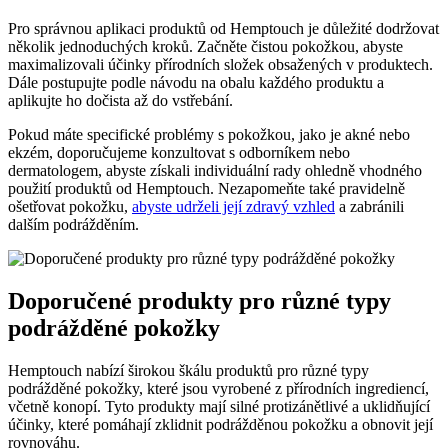
Pro správnou aplikaci produktů od Hemptouch je důležité dodržovat
několik jednoduchých kroků. Začněte čistou pokožkou, abyste
maximalizovali účinky přírodních složek obsažených v produktech.
Dále postupujte podle návodu na obalu každého produktu a
aplikujte ho dočista až do vstřebání.
Pokud máte specifické problémy s pokožkou, jako je akné nebo
ekzém, doporučujeme konzultovat s odborníkem nebo
dermatologem, abyste získali individuální rady ohledně vhodného
použití produktů od Hemptouch. Nezapomeňte také pravidelně
ošetřovat pokožku,
abyste udrželi její zdravý vzhled
a zabránili
dalším podrážděním.
Doporučené produkty pro různé typy
podrážděné pokožky
Hemptouch nabízí širokou škálu produktů pro různé typy
podrážděné pokožky, které jsou vyrobené z přírodních ingrediencí,
včetně konopí. Tyto produkty mají silné protizánětlivé a uklidňující
účinky, které pomáhají zklidnit podrážděnou pokožku a obnovit její
rovnováhu.