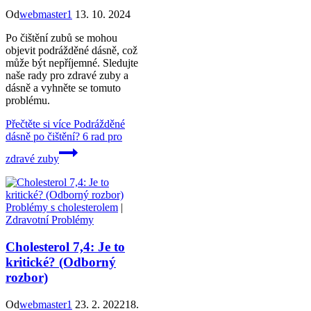
Od
webmaster1
13. 10. 2024
Po čištění zubů se mohou
objevit podrážděné dásně, což
může být nepříjemné. Sledujte
naše rady pro zdravé zuby a
dásně a vyhněte se tomuto
problému.
Přečtěte si více
Podrážděné
dásně po čištění? 6 rad pro
zdravé zuby
Problémy s cholesterolem
|
Zdravotní Problémy
Cholesterol 7,4: Je to
kritické? (Odborný
rozbor)
Od
webmaster1
23. 2. 2022
18.