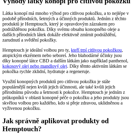
Výhody látky konopí pro citlivou pokožku
Látka konopí má mnoho výhod pro citlivou pokožku, a to nejlépe v
podobě přírodních, šetrných a účinných produktů. Jedním z těchto
produktů je Hemptouch, který je opravdovým zázrakem pro
podrážděnou pokožku. Díky svému obsahu konopného oleje a
dalších přírodních látek dokáže efektivně zmírnit podráždění,
zarudnutí a svědění pokožky.
Hemptouch je ideální volbou pro ty,
kteří trpí citlivou pokožkou
,
atopickým ekzémem nebo seboreí. Jeho blahodárné účinky jsou
díky konopné látce CBD a dalším látkám jako například panthenol,
kokosový olej nebo mandlový olej
. Díky těmto aktivním látkám se
pokožka rychle zklidní, hydratuje a regeneruje.
Využití konopných produktů pro citlivou pokožku je stále
populárnější nejen kvůli jejich účinnosti, ale také kvůli jejich
přírodnímu původu a šetrnosti k pokožce. Hemptouch je jedním z
průkopníků v oblasti konopné péče o pokožku a jeho produkty jsou
skvělou volbou pro každého, kdo si přeje zdravou, uklidněnou a
vyživenou pokožku.
Jak správně aplikovat produkty od
Hemptouch?