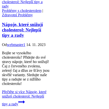
Problémy s cholesterolem
|
Zdravotní Problémy
Nápoje, které snižují
cholesterol: Nejlepší
tipy a rady
Od
webmaster1
14. 11. 2023
Bojíte se vysokého
cholesterolu? Přidejte do své
stravy nápoje, které ho snižují!
Čaj z červeného zvolenu,
zelený čaj a džus ze šťávy jsou
skvělé varianty. Sledujte naše
tipy a radujte se z nižšího
cholesterolu!
Přečtěte si více
Nápoje, které
snižují cholesterol: Nejlepší
tipy a rady