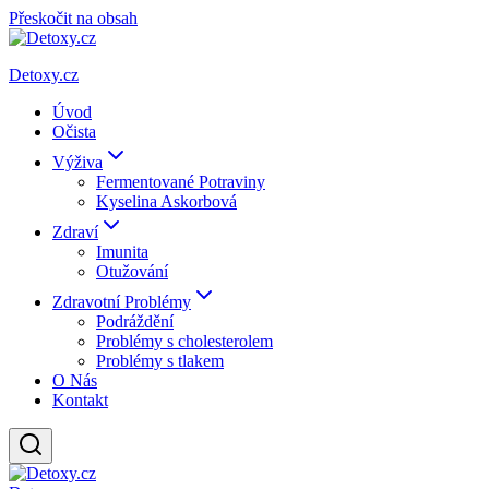
Přeskočit na obsah
Detoxy.cz
Úvod
Očista
Výživa
Fermentované Potraviny
Kyselina Askorbová
Zdraví
Imunita
Otužování
Zdravotní Problémy
Podráždění
Problémy s cholesterolem
Problémy s tlakem
O Nás
Kontakt