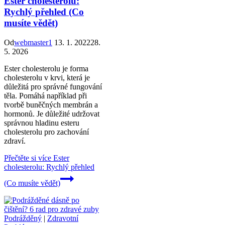
Ester cholesterolu:
Rychlý přehled (Co
musíte vědět)
Od
webmaster1
13. 1. 2022
28.
5. 2026
Ester cholesterolu je forma
cholesterolu v krvi, která je
důležitá pro správné fungování
těla. Pomáhá například při
tvorbě buněčných membrán a
hormonů. Je důležité udržovat
správnou hladinu esteru
cholesterolu pro zachování
zdraví.
Přečtěte si více
Ester
cholesterolu: Rychlý přehled
(Co musíte vědět)
Podrážděný
|
Zdravotní