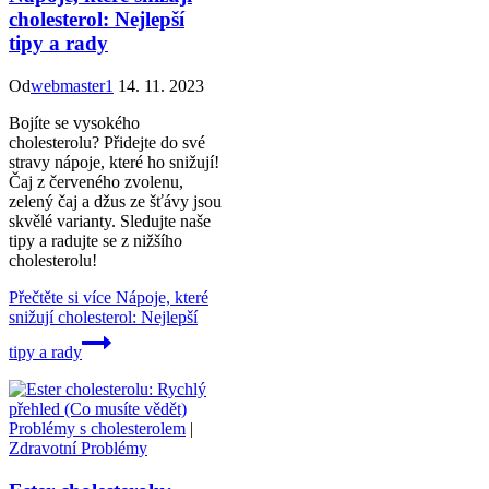
cholesterol: Nejlepší
tipy a rady
Od
webmaster1
14. 11. 2023
Bojíte se vysokého
cholesterolu? Přidejte do své
stravy nápoje, které ho snižují!
Čaj z červeného zvolenu,
zelený čaj a džus ze šťávy jsou
skvělé varianty. Sledujte naše
tipy a radujte se z nižšího
cholesterolu!
Přečtěte si více
Nápoje, které
snižují cholesterol: Nejlepší
tipy a rady
Problémy s cholesterolem
|
Zdravotní Problémy