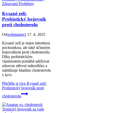
Zdravotní Problémy
Kysané zelí:
Probiotický bojovník
proti cholesterolu
Od
webmaster1
17. 4. 2025
Kysané zelí je nejen lahodnou
pochoutkou, ale také účinným
bojovníkem proti cholesterolu.
Díky probiotickým
vlastnostem pomáhá udržovat
zdravou střevní mikroflóru a
stabilizuje hladinu cholesterolu
v krvi.
Přečtěte si více
Kysané zelí:
Probiotický bojovník proti
cholesterolu