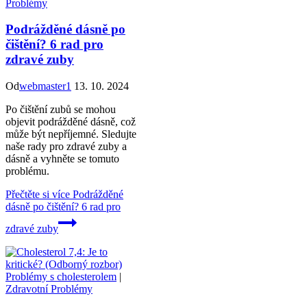
Problémy
Podrážděné dásně po
čištění? 6 rad pro
zdravé zuby
Od
webmaster1
13. 10. 2024
Po čištění zubů se mohou
objevit podrážděné dásně, což
může být nepříjemné. Sledujte
naše rady pro zdravé zuby a
dásně a vyhněte se tomuto
problému.
Přečtěte si více
Podrážděné
dásně po čištění? 6 rad pro
zdravé zuby
Problémy s cholesterolem
|
Zdravotní Problémy