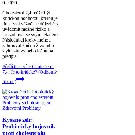
6. 2026
Cholesterol 7,4 může být
kritickou hodnotou, kterou je
třeba vzít vážně. Je důležité si
uvědomit možné riziko a
konzultovat se svým lékařem.
Následující kroky mohou
zahrnovat změnu životního
stylu, stravy nebo léčbu na
předpis.
Přečtěte si více
Cholesterol
7,4: Je to kritické? (Odborný
rozbor)
Problémy s cholesterolem
|
Zdravotní Problémy
Kysané zelí:
Probiotický bojovník
proti cholesterolu