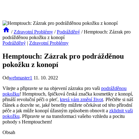
/
Zdravotní Problémy
/
Podrážděný
/
Hemptouch: Zázrak pro
podrážděnou pokožku z konopí
Podrážděný
|
Zdravotní Problémy
Hemptouch: Zázrak pro podrážděnou
pokožku z konopí
Od
webmaster1
11. 10. 2022
Vítejte a připravte se na objevení zázraku pro vaši
podrážděnou
pokožku
! Hemptouch, špičková česká značka kosmetiky z konopí,
přináší revoluční péči o pleť,
která vám změní život
. Přečtěte si náš
článek a dozvíte se, jaké benefity můžete očekávat od této přírodní
péče a jak může konopí úžasným způsobem obnovit a
zklidnit vaši
pokožku
. Připravte se na transformaci vašeho vzhledu a pocitu
pohody s Hemptouchem!
Obsah