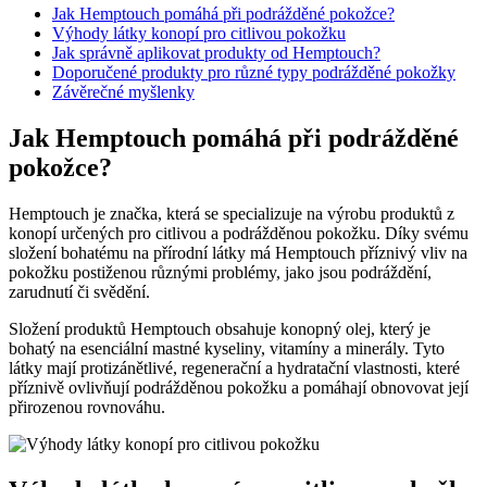
Jak Hemptouch pomáhá při podrážděné pokožce?
Výhody látky konopí pro citlivou pokožku
Jak správně aplikovat produkty od Hemptouch?
Doporučené produkty pro různé typy podrážděné pokožky
Závěrečné myšlenky
Jak Hemptouch pomáhá při podrážděné
pokožce?
Hemptouch je značka, která se specializuje na výrobu produktů z
konopí určených pro citlivou a podrážděnou pokožku. Díky svému
složení bohatému na přírodní látky má Hemptouch příznivý vliv na
pokožku postiženou různými problémy, jako jsou podráždění,
zarudnutí či svědění.
Složení produktů Hemptouch obsahuje konopný olej, který je
bohatý na esenciální mastné kyseliny, vitamíny a minerály. Tyto
látky mají protizánětlivé, regenerační a hydratační vlastnosti, které
příznivě ovlivňují podrážděnou pokožku a pomáhají obnovovat její
přirozenou rovnováhu.