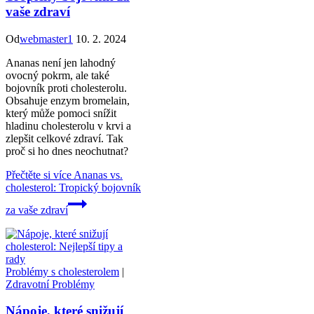
vaše zdraví
Od
webmaster1
10. 2. 2024
Ananas není jen lahodný
ovocný pokrm, ale také
bojovník proti cholesterolu.
Obsahuje enzym bromelain,
který může pomoci snížit
hladinu cholesterolu v krvi a
zlepšit celkové zdraví. Tak
proč si ho dnes neochutnat?
Přečtěte si více
Ananas vs.
cholesterol: Tropický bojovník
za vaše zdraví
Problémy s cholesterolem
|
Zdravotní Problémy
Nápoje, které snižují