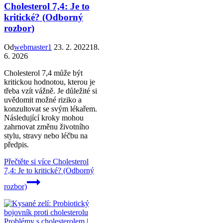
Cholesterol 7,4: Je to
kritické? (Odborný
rozbor)
Od
webmaster1
23. 2. 2022
18.
6. 2026
Cholesterol 7,4 může být
kritickou hodnotou, kterou je
třeba vzít vážně. Je důležité si
uvědomit možné riziko a
konzultovat se svým lékařem.
Následující kroky mohou
zahrnovat změnu životního
stylu, stravy nebo léčbu na
předpis.
Přečtěte si více
Cholesterol
7,4: Je to kritické? (Odborný
rozbor)
Problémy s cholesterolem
|