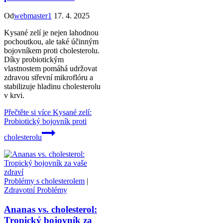
Od
webmaster1
17. 4. 2025
Kysané zelí je nejen lahodnou
pochoutkou, ale také účinným
bojovníkem proti cholesterolu.
Díky probiotickým
vlastnostem pomáhá udržovat
zdravou střevní mikroflóru a
stabilizuje hladinu cholesterolu
v krvi.
Přečtěte si více
Kysané zelí:
Probiotický bojovník proti
cholesterolu
Problémy s cholesterolem
|
Zdravotní Problémy
Ananas vs. cholesterol:
Tropický bojovník za