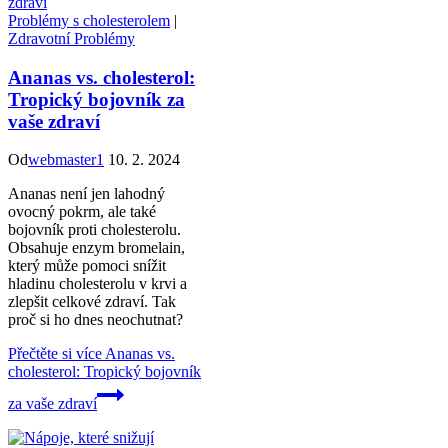
Problémy s cholesterolem
|
Zdravotní Problémy
Ananas vs. cholesterol:
Tropický bojovník za
vaše zdraví
Od
webmaster1
10. 2. 2024
Ananas není jen lahodný
ovocný pokrm, ale také
bojovník proti cholesterolu.
Obsahuje enzym bromelain,
který může pomoci snížit
hladinu cholesterolu v krvi a
zlepšit celkové zdraví. Tak
proč si ho dnes neochutnat?
Přečtěte si více
Ananas vs.
cholesterol: Tropický bojovník
za vaše zdraví