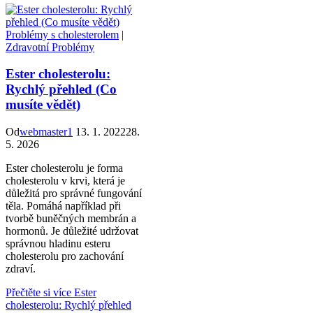
Problémy s cholesterolem
|
Zdravotní Problémy
Ester cholesterolu:
Rychlý přehled (Co
musíte vědět)
Od
webmaster1
13. 1. 2022
28.
5. 2026
Ester cholesterolu je forma
cholesterolu v krvi, která je
důležitá pro správné fungování
těla. Pomáhá například při
tvorbě buněčných membrán a
hormonů. Je důležité udržovat
správnou hladinu esteru
cholesterolu pro zachování
zdraví.
Přečtěte si více
Ester
cholesterolu: Rychlý přehled