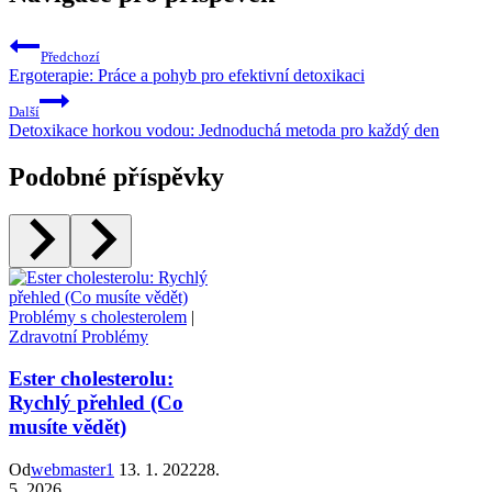
Předchozí
Ergoterapie: Práce a pohyb pro efektivní detoxikaci
Další
Detoxikace horkou vodou: Jednoduchá metoda pro každý den
Podobné příspěvky
Problémy s cholesterolem
|
Zdravotní Problémy
Ester cholesterolu:
Rychlý přehled (Co
musíte vědět)
Od
webmaster1
13. 1. 2022
28.
5. 2026