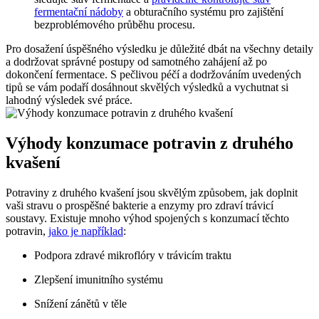
fermentační nádoby
a obturačního systému pro zajištění
bezproblémového průběhu procesu.
Pro dosažení úspěšného výsledku je důležité dbát na všechny detaily
a dodržovat správné postupy od samotného zahájení až po
dokončení fermentace. S pečlivou péčí a dodržováním uvedených
tipů se vám podaří dosáhnout skvělých výsledků a vychutnat si
lahodný výsledek své práce.
Výhody konzumace potravin z druhého
kvašení
Potraviny z druhého kvašení jsou skvělým způsobem, jak doplnit
vaši stravu o prospěšné bakterie a enzymy pro zdraví trávicí
soustavy. Existuje mnoho výhod spojených s konzumací těchto
potravin,
jako je například
:
Podpora zdravé mikroflóry v trávicím traktu
Zlepšení imunitního systému
Snížení zánětů v těle