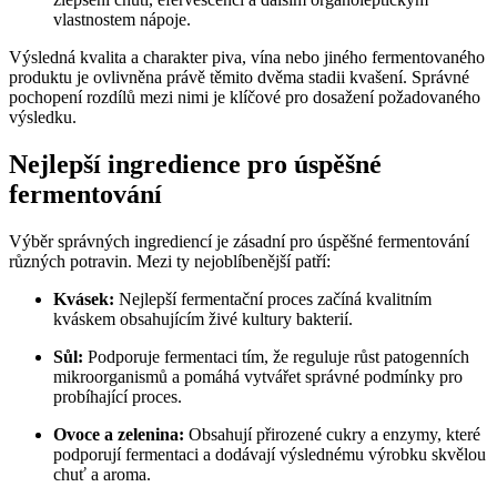
vlastnostem nápoje.
Výsledná kvalita a charakter piva, vína nebo jiného fermentovaného
produktu je ovlivněna právě těmito dvěma stadii kvašení. Správné
pochopení rozdílů mezi nimi je klíčové pro dosažení požadovaného
výsledku.
Nejlepší ingredience pro úspěšné
fermentování
Výběr správných ingrediencí je zásadní pro úspěšné fermentování
různých potravin. Mezi ty nejoblíbenější patří:
Kvásek:
Nejlepší fermentační proces začíná kvalitním
kváskem obsahujícím živé kultury bakterií.
Sůl:
Podporuje fermentaci tím, že reguluje růst patogenních
mikroorganismů a pomáhá vytvářet správné podmínky pro
probíhající proces.
Ovoce a zelenina:
Obsahují přirozené cukry a enzymy, které
podporují fermentaci a dodávají výslednému výrobku skvělou
chuť a aroma.