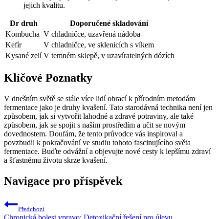
jejich kvalitu.
Dr druh
Doporučené skladování
Kombucha
V chladničce, uzavřená nádoba
Kefír
V chladničce, ve sklenicích s víkem
Kysané zelí
V temném sklepě, v uzavíratelných dózích
Klíčové Poznatky
V dnešním světě se stále více lidí obrací k přírodním metodám
fermentace jako je druhy kvašení. Tato starodávná technika není jen
způsobem, jak si vytvořit lahodné a zdravé potraviny, ale také
způsobem, jak se spojit s naším prostředím a učit se novým
dovednostem. Doufám, že tento průvodce vás inspiroval a
povzbudil k pokračování ve studiu tohoto fascinujícího světa
fermentace. Buďte odvážní a objevujte nové cesty k lepšímu zdraví
a šťastnému životu skrze kvašení.
Navigace pro příspěvek
Předchozí
Chronická bolest vpravo: Detoxikační řešení pro úlevu