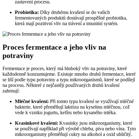
zastavení procesu.
Probiotika:
Díky druhému kvašení se do vašich
fermentovaných produktů dostávají prospěšné probiotika,
která mají pozitivní vliv na trávení a imunitní systém.
Proces fermentace a jeho vliv na
potraviny
Fermentace je proces, který má hluboký vliv na potraviny, které
každodenně konzumujeme. Existuje mnoho druhů fermentace, které
se liší podle typu potraviny a typu mikroorganismů, které se podílejí
na procesu. Některé z nejčastěji používaných druhů kvašení
zahrnují:
Mléčné kvašení:
Při tomto typu kvašení se využívají mléčné
bakterie, které přeměňují laktózu na kyselinu mléčnou, což
vede k vzniku jogurtu, kefíru nebo kysaného mléka.
Kvasinkové kvašení:
Kvasinky jsou mikroorganismy, které
se používají například při výrobě chleba, piva nebo vína. Tyto
mikroorganismy přeměňují cukry na alkohol a oxid uhličitý.