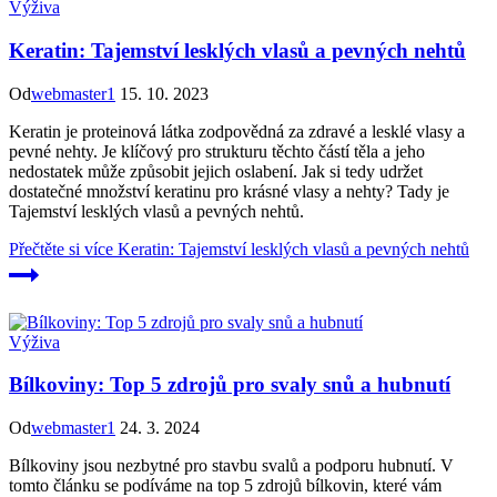
Výživa
Keratin: Tajemství lesklých vlasů a pevných nehtů
Od
webmaster1
15. 10. 2023
Keratin je proteinová látka zodpovědná za zdravé a lesklé vlasy a
pevné nehty. Je klíčový pro strukturu těchto částí těla a jeho
nedostatek může způsobit jejich oslabení. Jak si tedy udržet
dostatečné množství keratinu pro krásné vlasy a nehty? Tady je
Tajemství lesklých vlasů a pevných nehtů.
Přečtěte si více
Keratin: Tajemství lesklých vlasů a pevných nehtů
Výživa
Bílkoviny: Top 5 zdrojů pro svaly snů a hubnutí
Od
webmaster1
24. 3. 2024
Bílkoviny jsou nezbytné pro stavbu svalů a podporu hubnutí. V
tomto článku se podíváme na top 5 zdrojů bílkovin, které vám