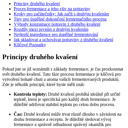
Principy druhého kvašení
Proces fermentace a jeho vliv na potraviny
Kroky pro začátečníky: Jak začít s druhým kvašením
Tipy pro úspěšné dokončení fermentačního procesu
Výhody konzumace potravin z druhého kvašení
Rozdíly mezi prvním a druhým kvašením
Nejlepší ingredience pro úspěšné fermentování
Jak skladovat a uchovávat potraviny z druhého kvašení
Klíčové Poznatky
Principy druhého kvašení
Pokud jste se již seznámili s základy fermentace, je čas prozkoumat
svět druhého kvašení. Tato fáze procesu fermentace je klíčová pro
vytvoření bohaté chuti a aroma vašich fermentovaných produktů.
Zde je několik principů, které byste měli znát:
Kontrola teploty:
Druhé kvašení probíhá ideálně při určité
teplotě, která je specifická pro každý druh fermentace. Je
důležité udržovat stabilní teplotu po celou dobu procesu.
Čas:
Druhé kvašení může trvat různě dlouho v závislosti na
druhu fermentace a receptu. Je důležité sledovat vývoj
fermentace a správně odhadnout správný okamžik pro