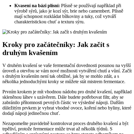
Kvasení na bázi plísní:
Plísně se používají například při
výrobě sýrů, jako je kozí sýr, brie nebo camembert. Plísně
mají schopnost rozkládat bílkoviny a tuky, což vytváří
charakteristickou chuť a texturu sýru.
Kroky pro začátečníky: Jak začít s
druhým kvašením
V druhém kvašení se vaše fermentační dovednosti posunou na vyšší
úroveň a otevřou se vám nové možnosti vytváření chutí a vůní. Začít
s druhým kvašením není tak obtížné, jak by se mohlo zdát, a s
několika jednoduchými kroky se můžete stát mistrem fermentace.
Prvním krokem je mít vhodnou nádobu pro druhé kvašení, například
skleněnou láhev s uzávěrem. Dále budete potřebovat filtr, aby se
zabránilo přítomnosti pevných částic ve výsledné nápoji. Dalším
důležitým prvkem je vybrat vhodné ovoce, koření nebo byliny, které
dodají nápoji jedinečnou chuť.
Nezapomeňte pravidelně kontrolovat proces druhého kvašení a být
trpěliví, protože fermentace může trvat až několik týdnů. S