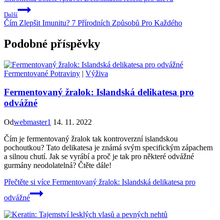
Další
Čím Zlepšit Imunitu? 7 Přírodních Způsobů Pro Každého
Podobné příspěvky
Fermentované Potraviny
|
Výživa
Fermentovaný žralok: Islandská delikatesa pro
odvážné
Od
webmaster1
14. 11. 2022
Čím je fermentovaný žralok tak kontroverzní islandskou
pochoutkou? Tato delikatesa je známá svým specifickým zápachem
a silnou chutí. Jak se vyrábí a proč je tak pro některé odvážné
gurmány neodolatelná? Čtěte dále!
Přečtěte si více
Fermentovaný žralok: Islandská delikatesa pro
odvážné