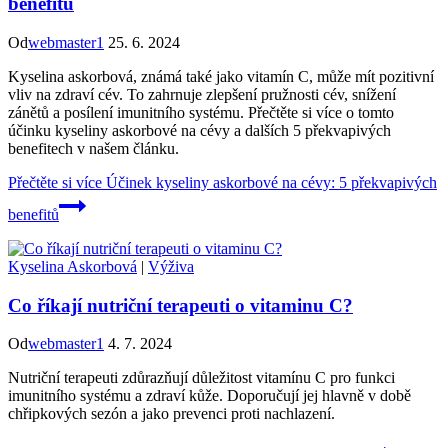
benefitů
Od
webmaster1
25. 6. 2024
Kyselina askorbová, známá také jako vitamín C, může mít pozitivní
vliv na zdraví cév. To zahrnuje zlepšení pružnosti cév, snížení
zánětů a posílení imunitního systému. Přečtěte si více o tomto
účinku kyseliny askorbové na cévy a dalších 5 překvapivých
benefitech v našem článku.
Přečtěte si více
Účinek kyseliny askorbové na cévy: 5 překvapivých
benefitů
Kyselina Askorbová
|
Výživa
Co říkají nutriční terapeuti o vitaminu C?
Od
webmaster1
4. 7. 2024
Nutriční terapeuti zdůrazňují důležitost vitamínu C pro funkci
imunitního systému a zdraví kůže. Doporučují jej hlavně v době
chřipkových sezón a jako prevenci proti nachlazení.