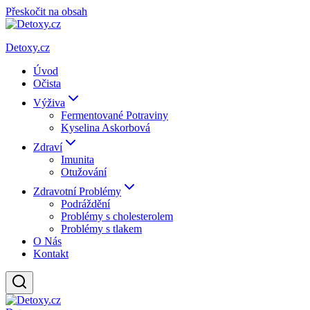
Přeskočit na obsah
Detoxy.cz
Úvod
Očista
Výživa
Fermentované Potraviny
Kyselina Askorbová
Zdraví
Imunita
Otužování
Zdravotní Problémy
Podráždění
Problémy s cholesterolem
Problémy s tlakem
O Nás
Kontakt