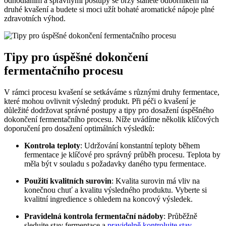
odhodláním a správnými postupy se brzy stanete odborníkem na
druhé kvašení a budete si moci užít bohaté aromatické nápoje plné
zdravotních výhod.
Tipy pro úspěšné dokončení
fermentačního procesu
V rámci procesu kvašení se setkáváme s různými druhy fermentace,
které mohou ovlivnit výsledný produkt. Při péči o kvašení je
důležité dodržovat správné postupy a tipy pro dosažení úspěšného
dokončení fermentačního procesu. Níže uvádíme několik klíčových
doporučení pro dosažení optimálních výsledků:
Kontrola teploty
: Udržování konstantní teploty během
fermentace je klíčové pro správný průběh procesu. Teplota by
měla být v souladu s požadavky daného typu fermentace.
Použití kvalitních surovin
: Kvalita surovin má vliv na
konečnou chuť a kvalitu výsledného produktu. Vyberte si
kvalitní ingredience s ohledem na koncový výsledek.
Pravidelná kontrola fermentační nádoby
: Průběžně
sledujte stav fermentace a
pravidelně kontrolujte stav