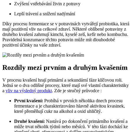
Zvýšení vstřebávání živin z potravy
Lepší trávení a snížení nadýmání
Díky procesu fermentace se v potravinách vytvářejí probiotika, která
mají pozitivní vliv na celkové zdraví. Některé oblíbené potraviny z
druhého kvašení zahrnují kimchi, kyselé zelí, kefír nebo kombuchu.
Pravidelná konzumace těchto potravin může mít dlouhodobé
pozitivní účinky na vaše zdraví.
Rozdíly mezi prvním a druhým kvašením
V procesu kvašení hrají primární a sekundární fáze klíčovou roli.
Jedná se o dva odlišné procesy, které mají své vlastní charakteristiky
a
vliv na výsledný produkt
. Zde je stručný průvodce :
První kvašení:
Probíhá v prvních několika dnech procesu
fermentace a je charakterizováno hlavně aktivitou kvasinek,
které přeměňují cukr na alkohol a oxid uhličitý.
Druhé kvašení:
Nastává po dokončení primárního kvašení a
může trvat několik týdnů nebo měsíců. V této fázi dochází ke
zlepšení chuti, efervescenci a dalším organoleptickým