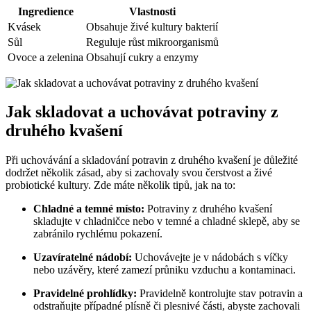
Ingredience
Vlastnosti
Kvásek
Obsahuje živé kultury bakterií
Sůl
Reguluje růst mikroorganismů
Ovoce a zelenina
Obsahují cukry a enzymy
Jak skladovat a uchovávat potraviny z
druhého kvašení
Při uchovávání a skladování potravin z druhého kvašení je důležité
dodržet několik zásad, aby si zachovaly svou čerstvost a živé
probiotické kultury. Zde máte několik tipů, jak na to:
Chladné a temné místo:
Potraviny z druhého kvašení
skladujte v chladničce nebo v temné a chladné sklepě, aby se
zabránilo rychlému pokazení.
Uzavíratelné nádobí:
Uchovávejte je v nádobách s víčky
nebo uzávěry, které zamezí průniku vzduchu a kontaminaci.
Pravidelné prohlídky:
Pravidelně kontrolujte stav potravin a
odstraňujte případné plísně či plesnivé části, abyste zachovali