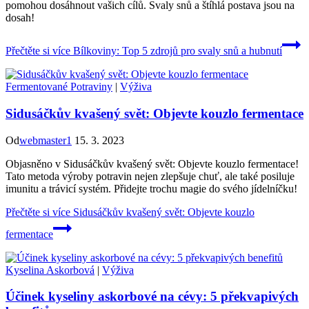
pomohou dosáhnout vašich cílů. Svaly snů a štíhlá postava jsou na
dosah!
Přečtěte si více
Bílkoviny: Top 5 zdrojů pro svaly snů a hubnutí
Fermentované Potraviny
|
Výživa
Sidusáčkův kvašený svět: Objevte kouzlo fermentace
Od
webmaster1
15. 3. 2023
Objasněno v Sidusáčkův kvašený svět: Objevte kouzlo fermentace!
Tato metoda výroby potravin nejen zlepšuje chuť, ale také posiluje
imunitu a trávicí systém. Přidejte trochu magie do svého jídelníčku!
Přečtěte si více
Sidusáčkův kvašený svět: Objevte kouzlo
fermentace
Kyselina Askorbová
|
Výživa
Účinek kyseliny askorbové na cévy: 5 překvapivých