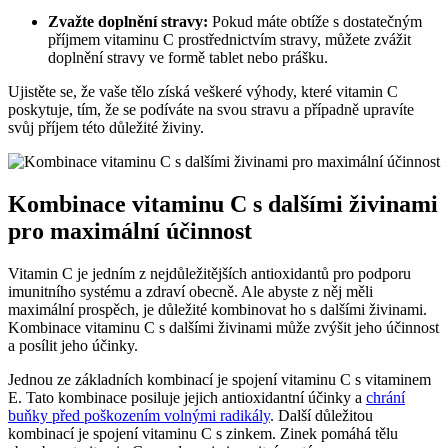
Zvažte doplnění stravy:
Pokud máte obtíže s dostatečným
příjmem vitaminu C prostřednictvím stravy, můžete zvážit
doplnění stravy ve formě tablet nebo prášku.
Ujistěte se, že vaše tělo získá veškeré výhody, které vitamin C
poskytuje, tím, že se podíváte na svou stravu a případně upravíte
svůj příjem této důležité živiny.
Kombinace vitaminu C s dalšími živinami
pro maximální účinnost
Vitamin C je jedním z nejdůležitějších antioxidantů pro podporu
imunitního systému a zdraví obecně. Ale abyste z něj měli
maximální prospěch, je důležité kombinovat ho s dalšími živinami.
Kombinace vitaminu C s dalšími živinami může zvýšit jeho účinnost
a posílit jeho účinky.
Jednou ze základních kombinací je spojení vitaminu C s vitaminem
E. Tato kombinace posiluje jejich antioxidantní účinky a
chrání
buňky před poškozením volnými radikály
. Další důležitou
kombinací je spojení vitaminu C s zinkem. Zinek pomáhá tělu