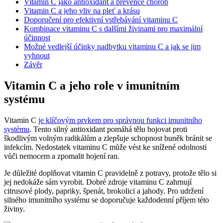
Vitamin C jako antioxidant a prevence chorob
Vitamin C a jeho vliv na pleť a krásu
Doporučení pro efektivní vstřebávání vitaminu C
Kombinace vitaminu C s dalšími živinami pro maximální
účinnost
Možné vedlejší účinky nadbytku vitaminu C a jak se jim
vyhnout
Závěr
Vitamin C a jeho role v imunitním
systému
Vitamin C
je klíčovým prvkem pro správnou funkci imunitního
systému
. Tento silný antioxidant pomáhá tělu bojovat proti
škodlivým volným radikálům a zlepšuje schopnost buněk bránit se
infekcím. Nedostatek vitaminu C může vést ke snížené odolnosti
vůči nemocem a zpomalit hojení ran.
Je důležité doplňovat vitamin C pravidelně z potravy, protože tělo si
jej nedokáže sám vyrobit. Dobré zdroje vitaminu C zahrnují
citrusové plody, papriky, špenát, brokolici a jahody. Pro udržení
silného imunitního systému se doporučuje každodenní příjem této
živiny.