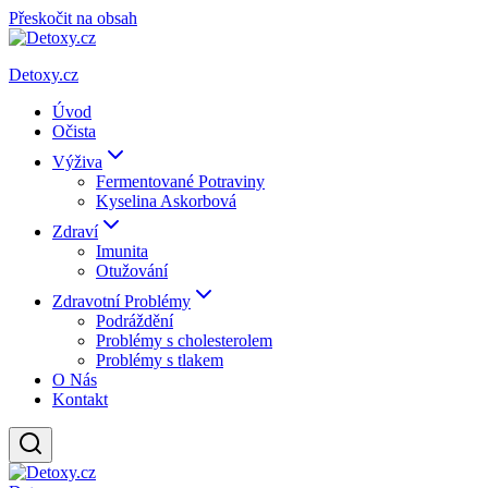
Přeskočit na obsah
Detoxy.cz
Úvod
Očista
Výživa
Fermentované Potraviny
Kyselina Askorbová
Zdraví
Imunita
Otužování
Zdravotní Problémy
Podráždění
Problémy s cholesterolem
Problémy s tlakem
O Nás
Kontakt