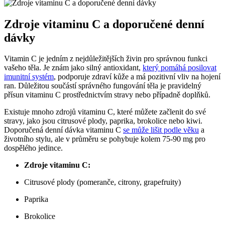
Zdroje vitaminu C a doporučené denní
dávky
Vitamin C je jedním z nejdůležitějších živin pro správnou funkci
vašeho těla. Je znám jako silný antioxidant,
který pomáhá posilovat
imunitní systém
, podporuje zdraví kůže a má pozitivní vliv na hojení
ran. Důležitou součástí správného fungování těla je pravidelný
přísun vitaminu C prostřednictvím stravy nebo případně doplňků.
Existuje mnoho zdrojů vitaminu C, které můžete začlenit do své
stravy, jako jsou citrusové plody, paprika, brokolice nebo kiwi.
Doporučená denní dávka vitaminu C
se může lišit podle věku
a
životního stylu, ale v průměru se pohybuje kolem 75-90 mg pro
dospělého jedince.
Zdroje vitaminu C:
Citrusové plody (pomeranče, citrony, grapefruity)
Paprika
Brokolice