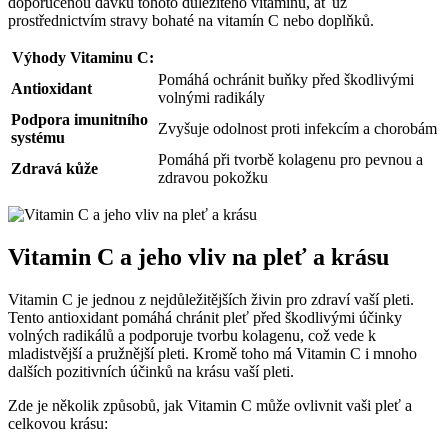
doporučenou dávku tohoto důležitého vitamínu, ať už
prostřednictvím stravy bohaté na vitamín C nebo doplňků.
Výhody Vitaminu C:
Pomáhá ochránit buňky před škodlivými
Antioxidant
volnými radikály
Podpora imunitního
Zvyšuje odolnost proti infekcím a chorobám
systému
Pomáhá při tvorbě kolagenu pro pevnou a
Zdravá kůže
zdravou pokožku
Vitamin C a jeho vliv na pleť a krásu
Vitamin C je jednou z nejdůležitějších živin pro zdraví vaší pleti.
Tento antioxidant pomáhá chránit pleť před škodlivými účinky
volných radikálů a podporuje tvorbu kolagenu, což vede k
mladistvější a pružnější pleti. Kromě toho má Vitamin C i mnoho
dalších pozitivních účinků na krásu vaší pleti.
Zde je několik způsobů, jak Vitamin C může ovlivnit vaši pleť a
celkovou krásu: