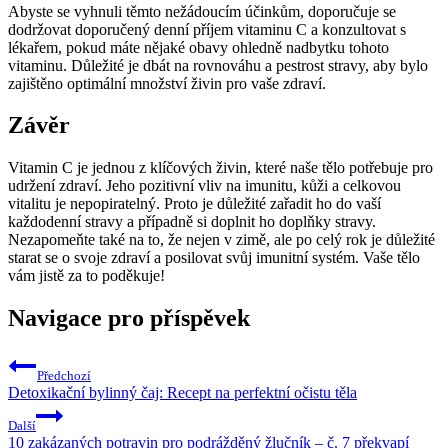
Abyste se vyhnuli těmto nežádoucím účinkům, doporučuje se
dodržovat doporučený denní příjem vitaminu C a konzultovat s
lékařem, pokud máte nějaké obavy ohledně nadbytku tohoto
vitaminu. Důležité je dbát na rovnováhu a pestrost stravy, aby bylo
zajištěno optimální množství živin pro vaše zdraví.
Závěr
Vitamin C je jednou z klíčových živin, které naše tělo potřebuje pro
udržení zdraví. Jeho pozitivní vliv na imunitu, kůži a celkovou
vitalitu je nepopiratelný. Proto je důležité zařadit ho do vaší
každodenní stravy a případně si doplnit ho doplňky stravy.
Nezapomeňte také na to, že nejen v zimě, ale po celý rok je důležité
starat se o svoje zdraví a posilovat svůj imunitní systém. Vaše tělo
vám jistě za to poděkuje!
Navigace pro příspěvek
Předchozí
Detoxikační bylinný čaj: Recept na perfektní očistu těla
Další
10 zakázaných potravin pro podrážděný žlučník – č. 7 překvapí