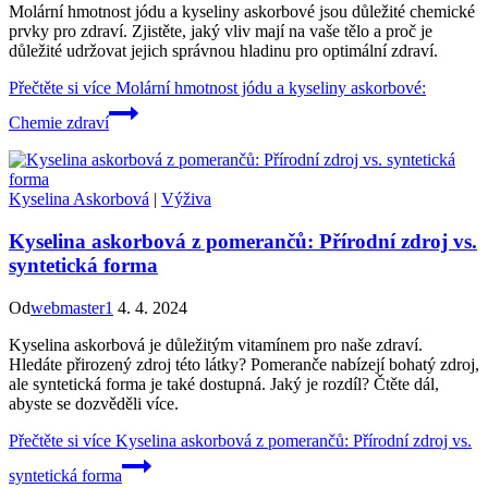
Molární hmotnost jódu a kyseliny askorbové jsou důležité chemické
prvky pro zdraví. Zjistěte, jaký vliv mají na vaše tělo a proč je
důležité udržovat jejich správnou hladinu pro optimální zdraví.
Přečtěte si více
Molární hmotnost jódu a kyseliny askorbové:
Chemie zdraví
Kyselina Askorbová
|
Výživa
Kyselina askorbová z pomerančů: Přírodní zdroj vs.
syntetická forma
Od
webmaster1
4. 4. 2024
Kyselina askorbová je důležitým vitamínem pro naše zdraví.
Hledáte přirozený zdroj této látky? Pomeranče nabízejí bohatý zdroj,
ale syntetická forma je také dostupná. Jaký je rozdíl? Čtěte dál,
abyste se dozvěděli více.
Přečtěte si více
Kyselina askorbová z pomerančů: Přírodní zdroj vs.
syntetická forma