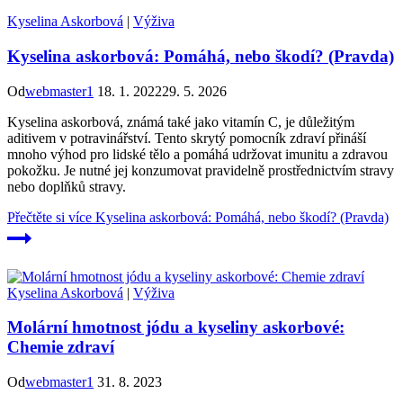
Kyselina Askorbová
|
Výživa
Kyselina askorbová: Pomáhá, nebo škodí? (Pravda)
Od
webmaster1
18. 1. 2022
29. 5. 2026
Kyselina askorbová, známá také jako vitamín C, je důležitým
aditivem v potravinářství. Tento skrytý pomocník zdraví přináší
mnoho výhod pro lidské tělo a pomáhá udržovat imunitu a zdravou
pokožku. Je nutné jej konzumovat pravidelně prostřednictvím stravy
nebo doplňků stravy.
Přečtěte si více
Kyselina askorbová: Pomáhá, nebo škodí? (Pravda)
Kyselina Askorbová
|
Výživa
Molární hmotnost jódu a kyseliny askorbové:
Chemie zdraví
Od
webmaster1
31. 8. 2023