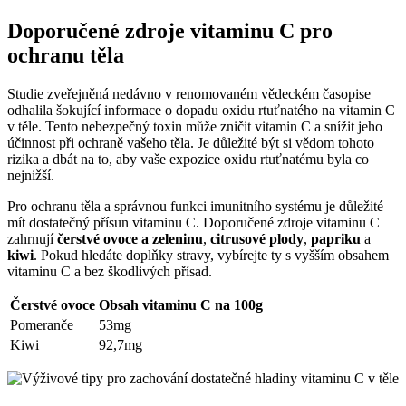
Doporučené zdroje vitaminu C pro
ochranu těla
Studie zveřejněná nedávno v renomovaném vědeckém časopise
odhalila šokující informace o dopadu oxidu rtuťnatého na vitamin C
v těle. Tento nebezpečný toxin může zničit vitamin C a snížit jeho
účinnost při ochraně vašeho těla. Je důležité být si vědom tohoto
rizika a dbát na to, aby vaše expozice oxidu rtuťnatému byla co
nejnižší.
Pro ochranu těla a správnou funkci imunitního systému je důležité
mít dostatečný přísun vitaminu C. Doporučené zdroje vitaminu C
zahrnují
čerstvé ovoce a zeleninu
,
citrusové plody
,
papriku
a
kiwi
. Pokud hledáte doplňky stravy, vybírejte ty s vyšším obsahem
vitaminu C a bez škodlivých přísad.
Čerstvé ovoce
Obsah vitaminu C na 100g
Pomeranče
53mg
Kiwi
92,7mg