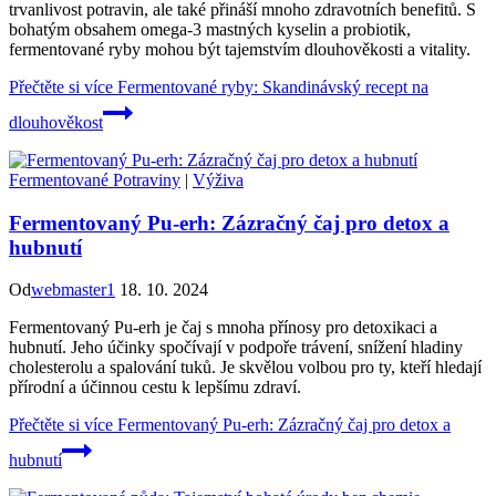
trvanlivost potravin, ale také přináší mnoho zdravotních benefitů. S
bohatým obsahem omega-3 mastných kyselin a probiotik,
fermentované ryby mohou být tajemstvím dlouhověkosti a vitality.
Přečtěte si více
Fermentované ryby: Skandinávský recept na
dlouhověkost
Fermentované Potraviny
|
Výživa
Fermentovaný Pu-erh: Zázračný čaj pro detox a
hubnutí
Od
webmaster1
18. 10. 2024
Fermentovaný Pu-erh je čaj s mnoha přínosy pro detoxikaci a
hubnutí. Jeho účinky spočívají v podpoře trávení, snížení hladiny
cholesterolu a spalování tuků. Je skvělou volbou pro ty, kteří hledají
přírodní a účinnou cestu k lepšímu zdraví.
Přečtěte si více
Fermentovaný Pu-erh: Zázračný čaj pro detox a
hubnutí