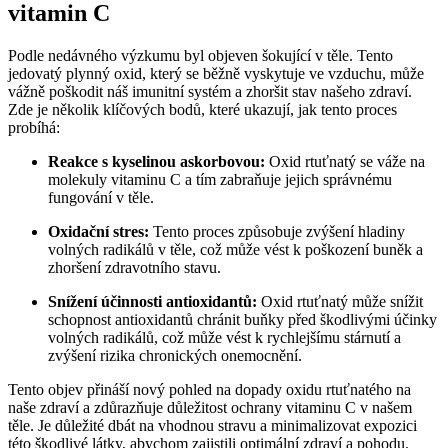
vitamin C
Podle nedávného výzkumu byl objeven šokující v těle. Tento
jedovatý plynný oxid, který se běžně vyskytuje ve vzduchu, může
vážně poškodit náš imunitní systém a zhoršit stav našeho zdraví.
Zde je několik klíčových bodů, které ukazují, jak tento proces
probíhá:
Reakce s kyselinou askorbovou:
Oxid rtuťnatý se váže na
molekuly vitaminu C a tím zabraňuje jejich správnému
fungování v těle.
Oxidační stres:
Tento proces způsobuje zvýšení hladiny
volných radikálů v těle, což může vést k poškození buněk a
zhoršení zdravotního stavu.
Snížení účinnosti antioxidantů:
Oxid rtuťnatý může snížit
schopnost antioxidantů chránit buňky před škodlivými účinky
volných radikálů, což může vést k rychlejšímu stárnutí a
zvýšení rizika chronických onemocnění.
Tento objev přináší nový pohled na dopady oxidu rtuťnatého na
naše zdraví a zdůrazňuje důležitost ochrany vitaminu C v našem
těle. Je důležité dbát na vhodnou stravu a minimalizovat expozici
této škodlivé látky, abychom zajistili optimální zdraví a pohodu.