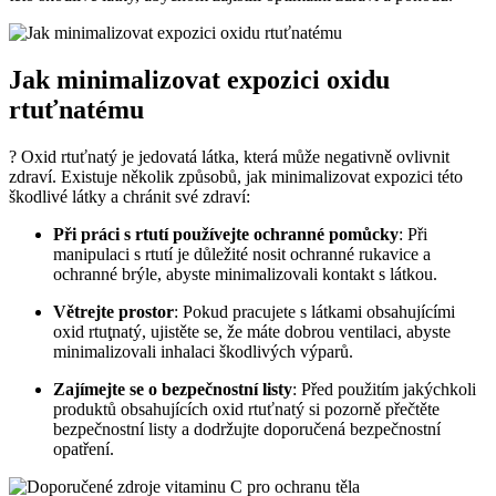
Jak minimalizovat expozici oxidu
rtuťnatému
? Oxid rtuťnatý je jedovatá látka, která může negativně ovlivnit
zdraví. Existuje několik způsobů, jak minimalizovat expozici této
škodlivé látky a chránit své zdraví:
Při práci s rtutí používejte ochranné pomůcky
: Při
manipulaci s rtutí je důležité nosit ochranné rukavice a
ochranné brýle, abyste minimalizovali kontakt s látkou.
Větrejte prostor
: Pokud pracujete s látkami obsahujícími
oxid rtuţnatý, ujistěte se, že máte dobrou ventilaci, abyste
minimalizovali inhalaci škodlivých výparů.
Zajímejte se o bezpečnostní listy
: Před použitím jakýchkoli
produktů obsahujících oxid rtuťnatý si pozorně přečtěte
bezpečnostní listy a dodržujte doporučená bezpečnostní
opatření.