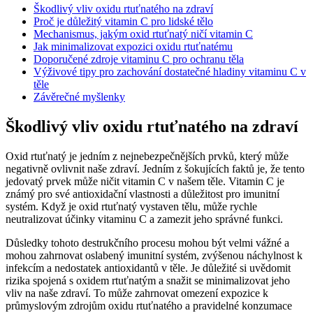
Škodlivý vliv oxidu rtuťnatého na zdraví
Proč je důležitý vitamin C pro lidské tělo
Mechanismus, jakým oxid rtuťnatý ničí vitamin C
Jak minimalizovat expozici oxidu rtuťnatému
Doporučené zdroje vitaminu C pro ochranu těla
Výživové tipy pro zachování dostatečné hladiny vitaminu C v
těle
Závěrečné myšlenky
Škodlivý vliv oxidu rtuťnatého na zdraví
Oxid rtuťnatý je jedním z nejnebezpečnějších prvků, který může
negativně ovlivnit naše zdraví. Jedním z šokujících faktů je, že tento
jedovatý prvek může ničit vitamin C v našem těle. Vitamin C je
známý pro své antioxidační vlastnosti a důležitost pro imunitní
systém. Když je oxid rtuťnatý vystaven tělu, může rychle
neutralizovat účinky vitaminu C a zamezit jeho správné funkci.
Důsledky tohoto destrukčního procesu mohou být velmi vážné a
mohou zahrnovat oslabený imunitní systém, zvýšenou náchylnost k
infekcím a nedostatek antioxidantů v těle. Je důležité si uvědomit
rizika spojená s oxidem rtuťnatým a snažit se minimalizovat jeho
vliv na naše zdraví. To může zahrnovat omezení expozice k
průmyslovým zdrojům oxidu rtuťnatého a pravidelné konzumace