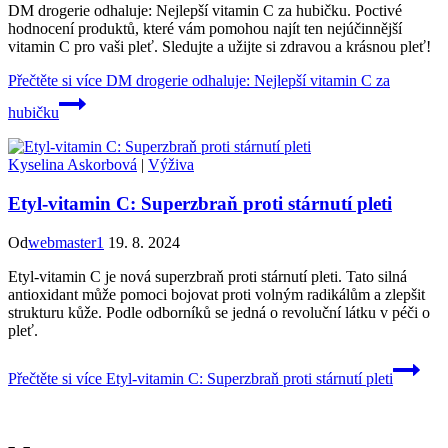
DM drogerie odhaluje: Nejlepší vitamin C za hubičku. Poctivé
hodnocení produktů, které vám pomohou najít ten nejúčinnější
vitamin C pro vaši pleť. Sledujte a užijte si zdravou a krásnou pleť!
Přečtěte si více
DM drogerie odhaluje: Nejlepší vitamin C za
hubičku
Kyselina Askorbová
|
Výživa
Etyl-vitamin C: Superzbraň proti stárnutí pleti
Od
webmaster1
19. 8. 2024
Etyl-vitamin C je nová superzbraň proti stárnutí pleti. Tato silná
antioxidant může pomoci bojovat proti volným radikálům a zlepšit
strukturu kůže. Podle odborníků se jedná o revoluční látku v péči o
pleť.
Přečtěte si více
Etyl-vitamin C: Superzbraň proti stárnutí pleti