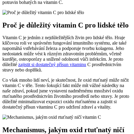
potravin bohatých na vitamin C.
Proč je důležitý vitamin C pro lidské tělo
Vitamin C je jedním z nejdůležitějších živin pro lidské tělo. Hraje
klíčovou roli ve správném fungování imunitního systému, ale také
napomáhá vstřebávání železa a podporuje tvorbu kolagenu. Jeho
nedostatek může vést k různým zdravotním problémům, včetně
kurděje, osteoporózy a snížené odolnosti vůči infekcím. Je proto
důležité
zajistit si dostatečný přísun vitaminu
C prostřednictvím
stravy nebo doplňků.
Co však mnoho lidí neví, je skutečnost, že oxid rtuťnatý může ničit
vitamin C v těle. Tento šokující fakt může mít vážné následky na
naše zdraví, pokud jsme vystaveni nadměrnému množství oxidu
rtuťnatého prostřednictvím životního prostředí nebo stravy. Je proto
důležité minimalizovat expozici oxidu rtuťnatému a zajistit si
dostatečný přísun vitaminu C pro udržení zdraví a vitality.
Mechanismus, jakým oxid rtuťnatý ničí