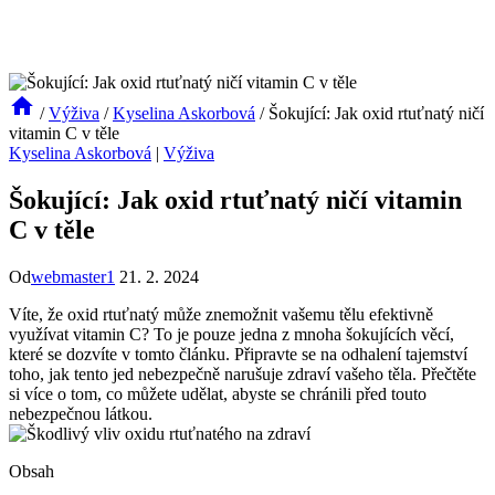
/
Výživa
/
Kyselina Askorbová
/
Šokující: Jak oxid rtuťnatý ničí
vitamin C v těle
Kyselina Askorbová
|
Výživa
Šokující: Jak oxid rtuťnatý ničí vitamin
C v těle
Od
webmaster1
21. 2. 2024
Víte, že oxid rtuťnatý může znemožnit vašemu tělu efektivně
využívat vitamin C? To je pouze jedna z mnoha šokujících věcí,
které se dozvíte v tomto článku. Připravte se na odhalení tajemství
toho, jak tento jed nebezpečně narušuje zdraví vašeho těla. Přečtěte
si více o tom, co můžete udělat, abyste se chránili před touto
nebezpečnou látkou.
Obsah