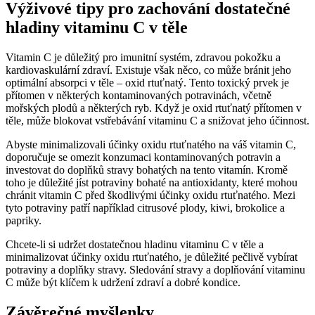
Výživové tipy pro zachování dostatečné
hladiny vitaminu C v těle
Vitamin C je důležitý pro imunitní systém, zdravou pokožku a
kardiovaskulární zdraví. Existuje však něco, co může bránit jeho
optimální absorpci v těle – oxid rtuťnatý. Tento toxický prvek je
přítomen v některých kontaminovaných potravinách, včetně
mořských plodů a některých ryb. Když je oxid rtuťnatý přítomen v
těle, může blokovat vstřebávání vitaminu C a snižovat jeho účinnost.
Abyste minimalizovali účinky oxidu rtuťnatého na váš vitamin C,
doporučuje se omezit konzumaci kontaminovaných potravin a
investovat do doplňků stravy bohatých na tento vitamín. Kromě
toho je důležité jíst potraviny bohaté na antioxidanty, které mohou
chránit vitamin C před škodlivými účinky oxidu rtuťnatého. Mezi
tyto potraviny patří například citrusové plody, kiwi, brokolice a
papriky.
Chcete-li si udržet dostatečnou hladinu vitaminu C v těle a
minimalizovat účinky oxidu rtuťnatého, je důležité pečlivě vybírat
potraviny a doplňky stravy. Sledování stravy a doplňování vitaminu
C může být klíčem k udržení zdraví a dobré kondice.
Závěrečné myšlenky