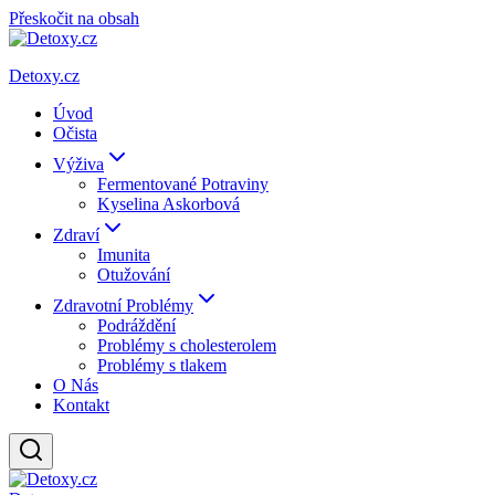
Přeskočit na obsah
Detoxy.cz
Úvod
Očista
Výživa
Fermentované Potraviny
Kyselina Askorbová
Zdraví
Imunita
Otužování
Zdravotní Problémy
Podráždění
Problémy s cholesterolem
Problémy s tlakem
O Nás
Kontakt