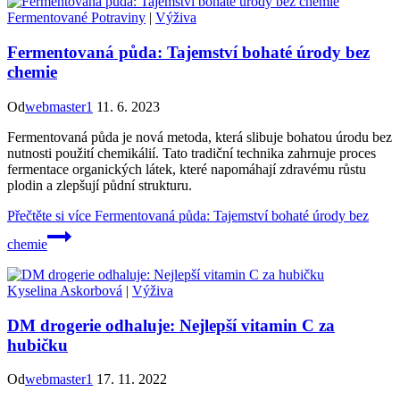
Fermentované Potraviny
|
Výživa
Fermentovaná půda: Tajemství bohaté úrody bez
chemie
Od
webmaster1
11. 6. 2023
Fermentovaná půda je nová metoda, která slibuje bohatou úrodu bez
nutnosti použití chemikálií. Tato tradiční technika zahrnuje proces
fermentace organických látek, které napomáhají zdravému růstu
plodin a zlepšují půdní strukturu.
Přečtěte si více
Fermentovaná půda: Tajemství bohaté úrody bez
chemie
Kyselina Askorbová
|
Výživa
DM drogerie odhaluje: Nejlepší vitamin C za
hubičku
Od
webmaster1
17. 11. 2022