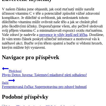
V našem článku jsme objasnili, jak oxid rtuťnatý může narušit
účinnost vitaminu C v těle a potenciálně způsobit vážné zdravotní
komplikace. Je důležité si uvědomit, jak nedostatek tohoto
důležitého vitaminu může ovlivnit naše tělo a jak se chránit před
jeho škodlivými účinky. Doporučujeme všem, aby pečlivě sledovali
svůj příjem vitaminu C a minimalizovali expozici oxidu rtuťnatému.
Vaše zdraví je nadevše a
prevence je vždy lepší než léčba
. Doufáme,
že vám tento článek poskytl užitečné informace a motivoval vás k
naléhavé akci. Buďte svým tělem opatrní a buďte si vědomi hrozeb,
kterým můžete být vystaveni.
Navigace pro příspěvek
Předchozí
Phyto Detox Juvena: Tajemství mladistvé pleti odhaleno!
Další
Fermentovaná čočka: Superpotravina pro zdravé hubnutí
Podobné příspěvky