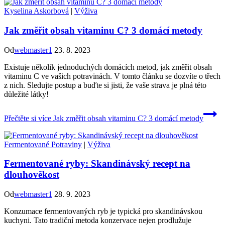
Kyselina Askorbová
|
Výživa
Jak změřit obsah vitaminu C? 3 domácí metody
Od
webmaster1
23. 8. 2023
Existuje několik jednoduchých domácích metod, jak změřit obsah
vitaminu C ve vašich potravinách. V tomto článku se dozvíte o třech
z nich. Sledujte postup a buďte si jisti, že vaše strava je plná této
důležité látky!
Přečtěte si více
Jak změřit obsah vitaminu C? 3 domácí metody
Fermentované Potraviny
|
Výživa
Fermentované ryby: Skandinávský recept na
dlouhověkost
Od
webmaster1
28. 9. 2023
Konzumace fermentovaných ryb je typická pro skandinávskou
kuchyni. Tato tradiční metoda konzervace nejen prodlužuje