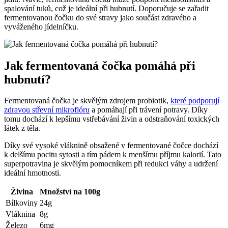
spalování tuků, což je ideální při hubnutí. Doporučuje se zařadit
fermentovanou čočku do své stravy jako součást zdravého a
vyváženého jídelníčku.
Jak fermentovaná čočka pomáhá při
hubnutí?
Fermentovaná čočka je skvělým zdrojem probiotik,
které
podporují
zdravou střevní mikroflóru
a pomáhají při trávení potravy. Díky
tomu dochází k lepšímu vstřebávání živin a odstraňování toxických
látek z těla.
Díky své vysoké vláknině obsažené v fermentované čočce dochází
k delšímu pocitu sytosti a tím pádem k menšímu příjmu kalorií. Tato
superpotravina je skvělým pomocníkem při redukci váhy a udržení
ideální hmotnosti.
Živina
Množství na 100g
Bílkoviny
24g
Vláknina
8g
Železo
6mg