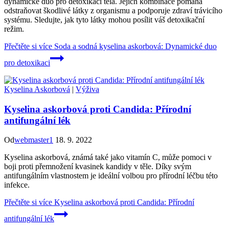
dynamické duo pro detoxikaci těla. Jejich kombinace pomáhá
odstraňovat škodlivé látky z organismu a podporuje zdraví trávicího
systému. Sledujte, jak tyto látky mohou posílit váš detoxikační
režim.
Přečtěte si více
Soda a sodná kyselina askorbová: Dynamické duo
pro detoxikaci
Kyselina Askorbová
|
Výživa
Kyselina askorbová proti Candida: Přírodní
antifungální lék
Od
webmaster1
18. 9. 2022
Kyselina askorbová, známá také jako vitamín C, může pomoci v
boji proti přemnožení kvasinek kandidy v těle. Díky svým
antifungálním vlastnostem je ideální volbou pro přírodní léčbu této
infekce.
Přečtěte si více
Kyselina askorbová proti Candida: Přírodní
antifungální lék