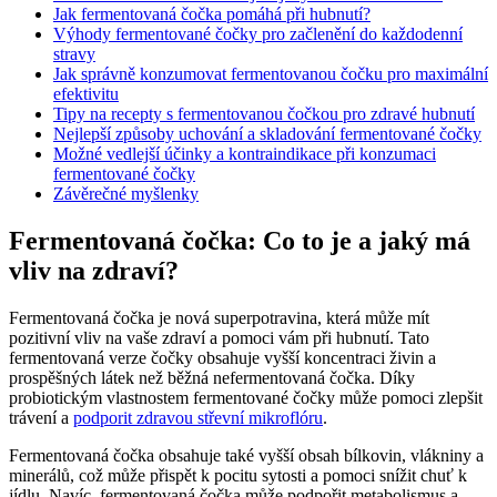
Jak fermentovaná čočka pomáhá při hubnutí?
Výhody fermentované čočky pro začlenění do každodenní
stravy
Jak správně konzumovat fermentovanou čočku pro maximální
efektivitu
Tipy na recepty s fermentovanou čočkou pro zdravé hubnutí
Nejlepší způsoby uchování a skladování fermentované čočky
Možné vedlejší účinky a kontraindikace při konzumaci
fermentované čočky
Závěrečné myšlenky
Fermentovaná čočka: Co to je a jaký má
vliv na zdraví?
Fermentovaná čočka je nová superpotravina, která může mít
pozitivní vliv na vaše zdraví a pomoci vám při hubnutí. Tato
fermentovaná verze čočky obsahuje vyšší koncentraci živin a
prospěšných látek než běžná nefermentovaná čočka. Díky
probiotickým vlastnostem fermentované čočky může pomoci zlepšit
trávení a
podporit zdravou střevní mikroflóru
.
Fermentovaná čočka obsahuje také vyšší obsah bílkovin, vlákniny a
minerálů, což může přispět k pocitu sytosti a pomoci snížit chuť k
jídlu. Navíc, fermentovaná čočka může podpořit metabolismus a