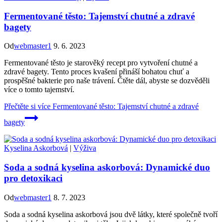
Fermentované těsto: Tajemství chutné a zdravé
bagety
Od
webmaster1
9. 6. 2023
Fermentované těsto je starověký recept pro vytvoření chutné a
zdravé bagety. Tento proces kvašení přináší bohatou chuť a
prospěšné bakterie pro naše trávení. Čtěte dál, abyste se dozvěděli
více o tomto tajemství.
Přečtěte si více
Fermentované těsto: Tajemství chutné a zdravé
bagety
Kyselina Askorbová
|
Výživa
Soda a sodná kyselina askorbová: Dynamické duo
pro detoxikaci
Od
webmaster1
8. 7. 2023
Soda a sodná kyselina askorbová jsou dvě látky, které společně tvoří