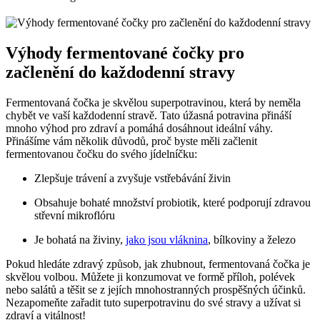
Výhody fermentované čočky pro
začlenění do každodenní stravy
Fermentovaná čočka je skvělou superpotravinou, která by neměla
chybět ve vaší každodenní stravě. Tato úžasná potravina přináší
mnoho výhod pro zdraví a pomáhá dosáhnout ideální váhy.
Přinášíme vám několik důvodů, proč byste měli začlenit
fermentovanou čočku do svého jídelníčku:
Zlepšuje trávení a zvyšuje vstřebávání živin
Obsahuje bohaté množství probiotik, které podporují zdravou
střevní mikroflóru
Je bohatá na živiny,
jako jsou vláknina
, bílkoviny a železo
Pokud hledáte zdravý způsob, jak zhubnout, fermentovaná čočka je
skvělou volbou. Můžete ji konzumovat ve formě příloh, polévek
nebo salátů a těšit se z jejích mnohostranných prospěšných účinků.
Nezapomeňte zařadit tuto superpotravinu do své stravy a užívat si
zdraví a vitálnost!