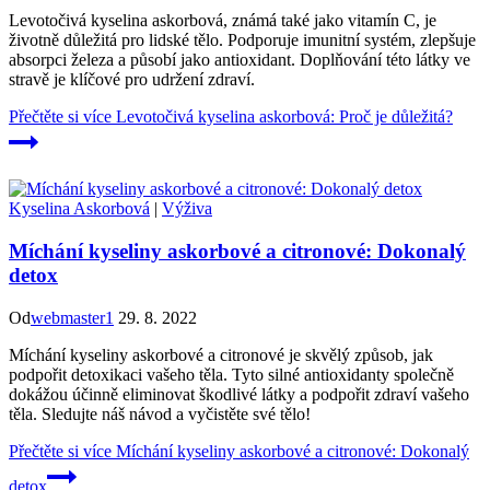
Levotočivá kyselina askorbová, známá také jako vitamín C, je
životně důležitá pro lidské tělo. Podporuje imunitní systém, zlepšuje
absorpci železa a působí jako antioxidant. Doplňování této látky ve
stravě je klíčové pro udržení zdraví.
Přečtěte si více
Levotočivá kyselina askorbová: Proč je důležitá?
Kyselina Askorbová
|
Výživa
Míchání kyseliny askorbové a citronové: Dokonalý
detox
Od
webmaster1
29. 8. 2022
Míchání kyseliny askorbové a citronové je skvělý způsob, jak
podpořit detoxikaci vašeho těla. Tyto silné antioxidanty společně
dokážou účinně eliminovat škodlivé látky a podpořit zdraví vašeho
těla. Sledujte náš návod a vyčistěte své tělo!
Přečtěte si více
Míchání kyseliny askorbové a citronové: Dokonalý
detox