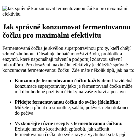
Jak správně konzumovat fermentovanou
čočku pro maximální efektivitu
Fermentovaná čočka je skvělou superpotravinou pro ty, kteří chtějí
zdravě zhubnout. Obsahuje bohaté množství živin, probiotik a
enzymů, které napomáhají trávení a podporují zdravou střevní
mikroflóru. Pro dosažení maximální efektivity je důležité správně
konzumovat fermentovanou čočku. Zde máte několik tipů, jak na to:
Konzumujte fermentovanou čočku každý den:
Pravidelná
konzumace superpotraviny jako je fermentovaná čočka může
mít dlouhodobé pozitivní účinky na vaše zdraví a postavu.
Přidejte fermentovanou čočku do svého jídelníčku:
Můžete ji přidat do smoothie, salátů, polévek nebo dokonce
do pečiva.
Vyzkoušejte různé recepty s fermentovanou čočkou:
Existuje mnoho kreativních způsobů, jak začlenit
fermentovanou čočku do své stravy a vychutnat si tak její