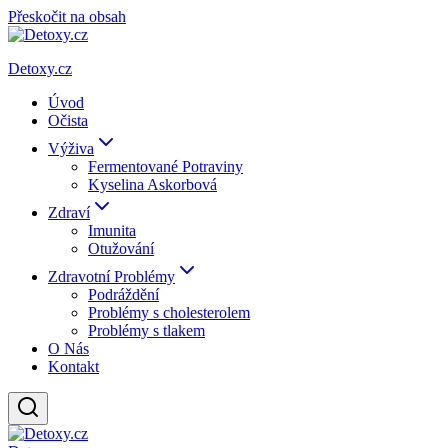
Přeskočit na obsah
Detoxy.cz
Úvod
Očista
Výživa
Fermentované Potraviny
Kyselina Askorbová
Zdraví
Imunita
Otužování
Zdravotní Problémy
Podráždění
Problémy s cholesterolem
Problémy s tlakem
O Nás
Kontakt