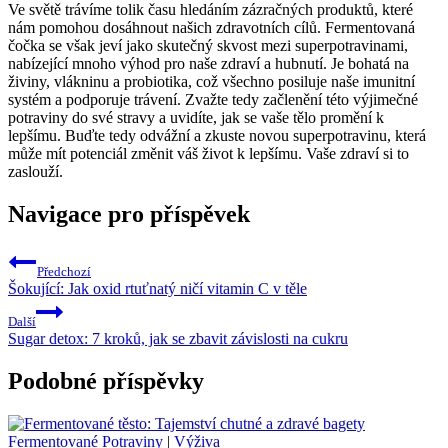
Ve světě trávíme tolik času hledáním zázračných produktů, které
nám pomohou dosáhnout našich zdravotních cílů. Fermentovaná
čočka se však jeví jako skutečný skvost mezi superpotravinami,
nabízející mnoho výhod pro naše zdraví a hubnutí. Je bohatá na
živiny, vlákninu a probiotika, což všechno posiluje naše imunitní
systém a podporuje trávení. Zvažte tedy začlenění této výjimečné
potraviny do své stravy a uvidíte, jak se vaše tělo promění k
lepšímu. Buďte tedy odvážní a zkuste novou superpotravinu, která
může mít potenciál změnit váš život k lepšímu. Vaše zdraví si to
zaslouží.
Navigace pro příspěvek
Předchozí
Šokující: Jak oxid rtuťnatý ničí vitamin C v těle
Další
Sugar detox: 7 kroků, jak se zbavit závislosti na cukru
Podobné příspěvky
Fermentované Potraviny
|
Výživa