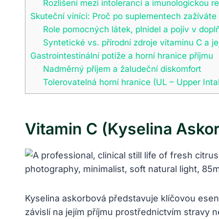
Rozlišení mezi intolerancí a imunologickou r
Skuteční viníci: Proč po suplementech zažíváte
Role pomocných látek, plnidel a pojiv v dopl
Syntetické vs. přírodní zdroje vitaminu C a je
Gastrointestinální potíže a horní hranice příjmu
Nadměrný příjem a žaludeční diskomfort
Tolerovatelná horní hranice (UL – Upper Inta
Vitamin C (kyselina Asko
Kyselina askorbová představuje klíčovou esenc
závislí na jejím příjmu prostřednictvím stravy