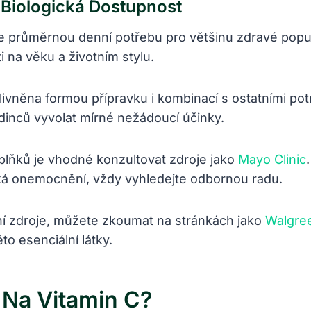
Biologická Dostupnost
průměrnou denní potřebu pro většinu zdravé popul
i na věku a životním stylu.
livněna formou přípravku i kombinací s ostatními po
edinců vyvolat mírné nežádoucí účinky.
plňků je vhodné konzultovat zdroje jako
Mayo Clinic
cká onemocnění, vždy vyhledejte odbornou radu.
ní zdroje, můžete zkoumat na stránkách jako
Walgre
o esenciální látky.
 Na Vitamin C?