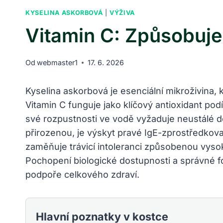
KYSELINA ASKORBOVÁ
|
VÝŽIVA
Vitamin C: Způsobuje 
Od
webmaster1
17. 6. 2026
Kyselina askorbová je esenciální mikroživina, 
Vitamin C funguje jako klíčový antioxidant po
své rozpustnosti ve vodě vyžaduje neustálé d
přirozenou, je výskyt pravé IgE-zprostředkova
zaměňuje trávicí intoleranci způsobenou vyso
Pochopení biologické dostupnosti a správné fo
podpoře celkového zdraví.
Hlavní poznatky v kostce