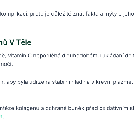
omplikací, proto je důležité znát fakta a mýty o je
nů V Těle
dě, vitamin C nepodléhá dlouhodobému ukládání do t
močí.
n, aby byla udržena stabilní hladina v krevní plazmě
yntéze kolagenu a ochraně buněk před oxidativním s
h
.