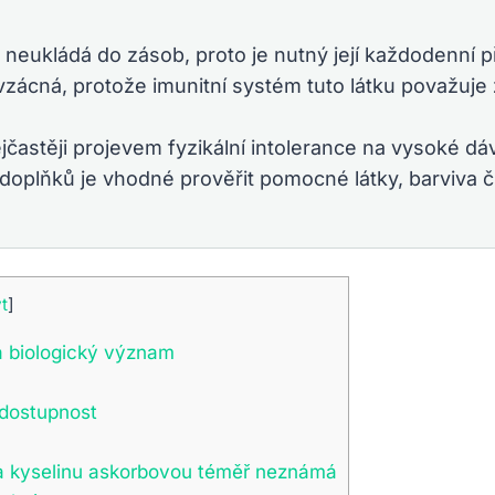
lo neukládá do zásob, proto je nutný její každodenní 
 vzácná, protože imunitní systém tuto látku považuj
jčastěji projevem fyzikální intolerance na vysoké dáv
 doplňků je vhodné prověřit pomocné látky, barviva č
t
]
 a biologický význam
 dostupnost
na kyselinu askorbovou téměř neznámá