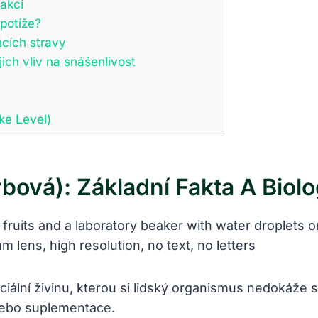
eakcí
 potíže?
ňcích stravy
jich vliv na snášenlivost
ke Level)
rbová): Základní Fakta A Bio
iální živinu, kterou si lidský organismus nedokáže 
 nebo suplementace.