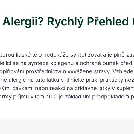
Alergii? Rychlý Přehled
kterou lidské tělo nedokáže syntetizovat a je plně zá
dílející se na syntéze kolagenu a ochraně buněk pře
oplňování prostřednictvím vyvážené stravy. Vzhled
né alergie na tuto látku v klinické praxi prakticky 
kými dávkami nebo reakci na přídavné látky v supl
rmy příjmu vitaminu C je základním předpokladem pro