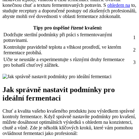
konečnou chuť a texturu fermentovaných potravin. S
ohledem na
to,
studujte receptury a doporučené postupy od zkušených profesionálů,
abyste mohli své dovednosti v oblasti fermentace zdokonalit.
Tipy pro úspěšné řízené kvašení:
Dodržujte sterilní podmínky při práci s fermentovanými
1
potravinami.
Kontrolujte pravidelně teplotu a vlhkost prostředí, ve kterém
2
fermentace probíhá.
Učte se neustále a experimentujte s různými druhy fermentace
3
pro bohatší chuťový zážitek.
Jak správně nastavit podmínky pro
ideální fermentaci
Chuť a kvalita vašeho kvašeného produktu jsou výsledkem správné
kontroly fermentace. Když správně nastavíte podmínky pro kvašení,
můžete dosáhnout optimálních výsledků s ohledem na konzistenci,
chutě a vůně. Zde je několik klíčových kroků, které vám pomohou
ovládnout fermentaci jako profesionál: