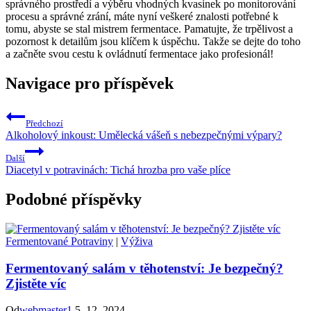
správného prostředí a výběru vhodných kvasinek po monitorování
procesu a správné zrání, máte nyní veškeré znalosti potřebné k
tomu, abyste se stal mistrem fermentace. Pamatujte, že trpělivost a
pozornost k detailům jsou klíčem k úspěchu. Takže se dejte do toho
a začněte svou cestu k ovládnutí fermentace jako profesionál!
Navigace pro příspěvek
Předchozí
Alkoholový inkoust: Umělecká vášeň s nebezpečnými výpary?
Další
Diacetyl v potravinách: Tichá hrozba pro vaše plíce
Podobné příspěvky
Fermentované Potraviny
|
Výživa
Fermentovaný salám v těhotenství: Je bezpečný?
Zjistěte víc
Od
webmaster1
5. 12. 2024