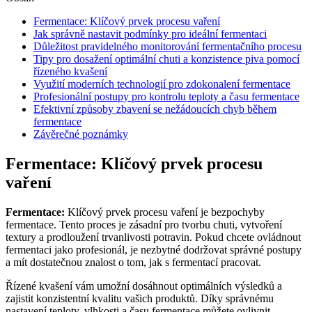
Fermentace: Klíčový prvek procesu vaření
Jak správně nastavit podmínky pro ideální fermentaci
Důležitost pravidelného monitorování fermentačního procesu
Tipy pro dosažení optimální chuti a konzistence piva pomocí
řízeného kvašení
Využití moderních technologií pro zdokonalení fermentace
Profesionální postupy pro kontrolu teploty a času fermentace
Efektivní způsoby zbavení se nežádoucích chyb během
fermentace
Závěrečné poznámky
Fermentace: Klíčový prvek procesu
vaření
Fermentace:
Klíčový prvek procesu vaření je bezpochyby
fermentace. Tento proces je zásadní pro tvorbu chuti, vytvoření
textury a prodloužení trvanlivosti potravin. Pokud chcete ovládnout
fermentaci jako profesionál, je nezbytné dodržovat správné postupy
a mít dostatečnou znalost o tom, jak s fermentací pracovat.
Řízené kvašení vám umožní dosáhnout optimálních výsledků a
zajistit konzistentní kvalitu vašich produktů. Díky správnému
nastavení teploty, vlhkosti a času fermentace můžete ovlivnit