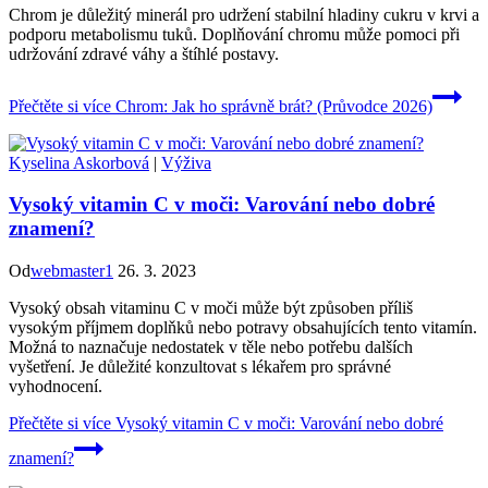
Chrom je důležitý minerál pro udržení stabilní hladiny cukru v krvi a
podporu metabolismu tuků. Doplňování chromu může pomoci při
udržování zdravé váhy a štíhlé postavy.
Přečtěte si více
Chrom: Jak ho správně brát? (Průvodce 2026)
Kyselina Askorbová
|
Výživa
Vysoký vitamin C v moči: Varování nebo dobré
znamení?
Od
webmaster1
26. 3. 2023
Vysoký obsah vitaminu C v moči může být způsoben příliš
vysokým příjmem doplňků nebo potravy obsahujících tento vitamín.
Možná to naznačuje nedostatek v těle nebo potřebu dalších
vyšetření. Je důležité konzultovat s lékařem pro správné
vyhodnocení.
Přečtěte si více
Vysoký vitamin C v moči: Varování nebo dobré
znamení?