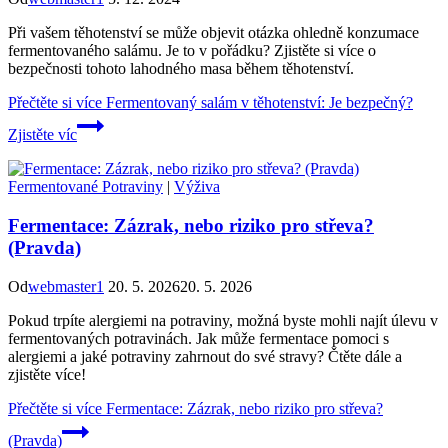
Při vašem těhotenství se může objevit otázka ohledně konzumace
fermentovaného salámu. Je to v pořádku? Zjistěte si více o
bezpečnosti tohoto lahodného masa během těhotenství.
Přečtěte si více
Fermentovaný salám v těhotenství: Je bezpečný?
Zjistěte víc
Fermentované Potraviny
|
Výživa
Fermentace: Zázrak, nebo riziko pro střeva?
(Pravda)
Od
webmaster1
20. 5. 2026
20. 5. 2026
Pokud trpíte alergiemi na potraviny, možná byste mohli najít úlevu v
fermentovaných potravinách. Jak může fermentace pomoci s
alergiemi a jaké potraviny zahrnout do své stravy? Čtěte dále a
zjistěte více!
Přečtěte si více
Fermentace: Zázrak, nebo riziko pro střeva?
(Pravda)