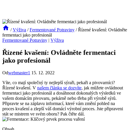
/
Výživa
/
Fermentované Potraviny
/
Řízené kvašení: Ovládněte
fermentaci jako profesionál
Fermentované Potraviny
|
Výživa
Řízené kvašení: Ovládněte fermentaci
jako profesionál
Od
webmaster1
15. 12. 2022
Víte, co mají společný ty nejlepší sýraři, pekaři a pivovarníci?
Řízené kvašení. V
našem článku se dozvíte
, jak můžete ovládnout
fermentaci jako profesionál a dosáhnout dokonalých výsledků ve
vašem domácím pivovaru, pekárně nebo třeba při výrobě sýrů.
Připravte se na záplavu informací, které vám změní pohled na
proces kvašení a zlepší váš domácí výrobní proces. Jste připraveni
stát se mistrem ve svém oboru? Pak čtěte dál.
Obsah