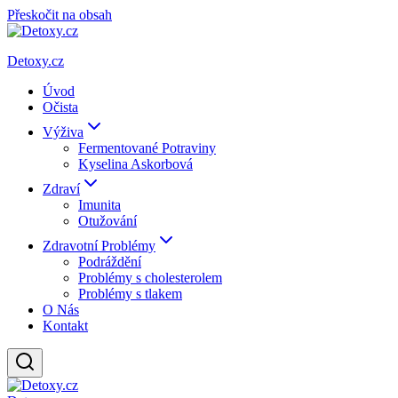
Přeskočit na obsah
Detoxy.cz
Úvod
Očista
Výživa
Fermentované Potraviny
Kyselina Askorbová
Zdraví
Imunita
Otužování
Zdravotní Problémy
Podráždění
Problémy s cholesterolem
Problémy s tlakem
O Nás
Kontakt