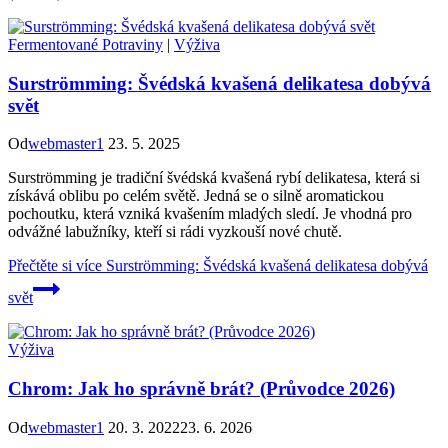
Fermentované Potraviny
|
Výživa
Surströmming: Švédská kvašená delikatesa dobývá
svět
Od
webmaster1
23. 5. 2025
Surströmming je tradiční švédská kvašená rybí delikatesa, která si
získává oblibu po celém světě. Jedná se o silně aromatickou
pochoutku, která vzniká kvašením mladých sledí. Je vhodná pro
odvážné labužníky, kteří si rádi vyzkouší nové chutě.
Přečtěte si více
Surströmming: Švédská kvašená delikatesa dobývá
svět
Výživa
Chrom: Jak ho správně brát? (Průvodce 2026)
Od
webmaster1
20. 3. 2022
23. 6. 2026