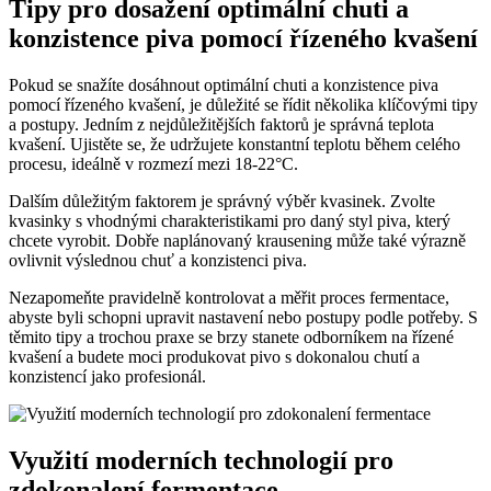
Tipy pro dosažení optimální chuti a
konzistence piva pomocí řízeného kvašení
Pokud se snažíte dosáhnout optimální chuti a konzistence piva
pomocí řízeného kvašení, je důležité se řídit několika klíčovými tipy
a postupy. Jedním z nejdůležitějších faktorů je správná teplota
kvašení. Ujistěte se, že udržujete konstantní teplotu během celého
procesu, ideálně v rozmezí mezi 18-22°C.
Dalším důležitým faktorem je správný výběr kvasinek. Zvolte
kvasinky s vhodnými charakteristikami pro daný styl piva, který
chcete vyrobit. Dobře naplánovaný krausening může také výrazně
ovlivnit výslednou chuť a konzistenci piva.
Nezapomeňte pravidelně kontrolovat a měřit proces fermentace,
abyste byli schopni upravit nastavení nebo postupy podle potřeby. S
těmito tipy a trochou praxe se brzy stanete odborníkem na řízené
kvašení a budete moci produkovat pivo s dokonalou chutí a
konzistencí jako profesionál.
Využití moderních technologií pro
zdokonalení fermentace