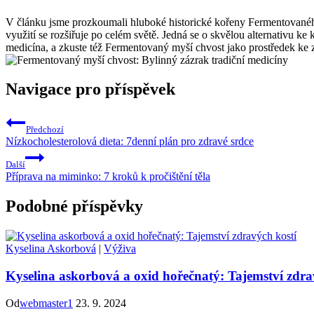
V článku jsme prozkoumali hluboké historické kořeny Fermentovaného
využití se rozšiřuje po celém světě. Jedná se o skvělou alternativu k
medicína, a zkuste též Fermentovaný myší chvost jako prostředek ke z
Navigace pro příspěvek
Předchozí
Nízkocholesterolová dieta: 7denní plán pro zdravé srdce
Další
Příprava na miminko: 7 kroků k pročištění těla
Podobné příspěvky
Kyselina Askorbová
|
Výživa
Kyselina askorbová a oxid hořečnatý: Tajemství zdra
Od
webmaster1
23. 9. 2024