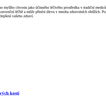
 myšího chvostu jako účinného léčivého prostředku v tradiční medicí
e konvenční léčbě a může přinést úlevu v mnoha zdravotních obtížích. Po
lepšení vašeho zdraví.
vých kostí