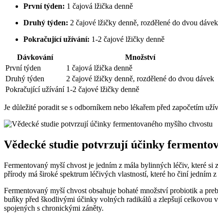
První týden:
1 čajová lžička denně
Druhý týden:
2 čajové lžičky denně, rozdělené do dvou dávek
Pokračující užívání:
1-2 čajové lžičky denně
Dávkování
Množství
První týden
1 čajová lžička denně
Druhý týden
2 čajové lžičky denně, rozdělené do dvou dávek
Pokračující užívání
1-2 čajové lžičky denně
Je důležité poradit se s odborníkem nebo lékařem před započetím uží
Vědecké studie potvrzují účinky fermento
Fermentovaný myší chvost je jedním z mála bylinných léčiv, které si 
přírody má široké spektrum léčivých vlastností, které ho činí jedním
Fermentovaný myší chvost obsahuje bohaté množství probiotik a preb
buňky před škodlivými účinky volných radikálů a zlepšují celkovou v
spojených s chronickými záněty.