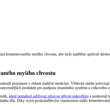
vání fermentovaného myšího chvostu, aby bylo zajištěno správné dávko
vaného myšího chvostu
zaslouží pozornost v oblasti tradiční medicíny. Vědecké studie potvrzu
 z nejcennějších produktů pro podporu imunitního systému a celkového z
iotik,
které pomáhají udržovat zdravou střevní mikroflóru
a podporují t
italitu těla. Díky svým protizánětlivým vlastnostem může fermentovaný