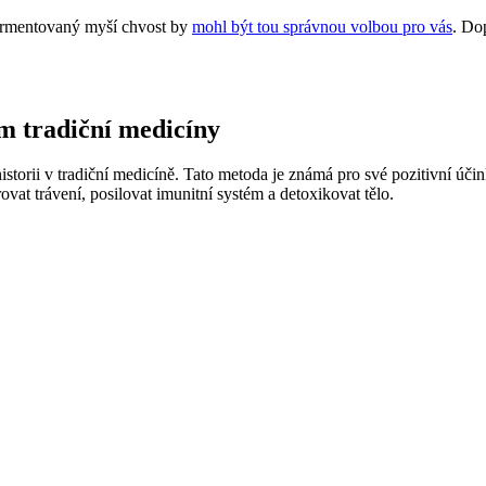
 fermentovaný myší chvost by
mohl být tou správnou volbou pro vás
. Do
m tradiční medicíny
storii v tradiční medicíně. Tato metoda je známá pro své pozitivní účin
at trávení, posilovat imunitní systém a detoxikovat tělo.