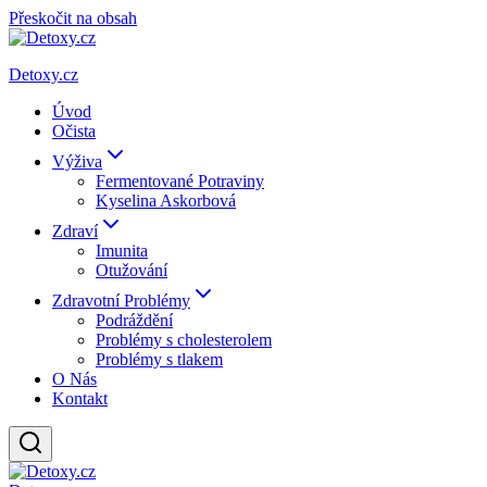
Přeskočit na obsah
Detoxy.cz
Úvod
Očista
Výživa
Fermentované Potraviny
Kyselina Askorbová
Zdraví
Imunita
Otužování
Zdravotní Problémy
Podráždění
Problémy s cholesterolem
Problémy s tlakem
O Nás
Kontakt