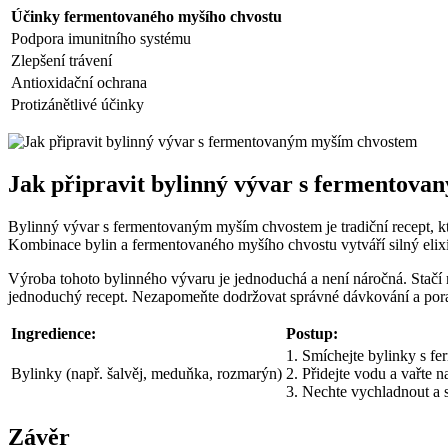
Účinky fermentovaného myšího chvostu
Podpora imunitního systému
Zlepšení trávení
Antioxidační ochrana
Protizánětlivé účinky
Jak připravit bylinný vývar s fermentov
Bylinný vývar s fermentovaným myším chvostem je tradiční recept, kte
Kombinace bylin a fermentovaného myšího chvostu vytváří silný elixí
Výroba tohoto bylinného vývaru je jednoduchá a není náročná. Stačí mí
jednoduchý recept. Nezapomeňte dodržovat správné dávkování a porad
Ingredience:
Postup:
1. Smíchejte bylinky s f
Bylinky (např. šalvěj, meduňka, rozmarýn)
2. Přidejte vodu a vařte
3. Nechte vychladnout a s
Závěr