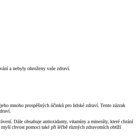
vání a nebyly ohroženy vaše zdraví.
jí jeho mnoho prospěšných účinků pro lidské zdraví. Tento zázrak
draví.
rávení. Dále obsahuje antioxidanty, vitamíny a minerály, které chrání
 myší chvost pomoci také při léčbě různých zdravotních obtíží