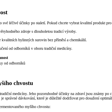
ost
 své léčivé účinky po staletí. Pokud chcete vybrat kvalitní produkt pro 
věryhodného zdroje s dlouholetou tradicí výroby.
kvalitních bylinných surovin bez příměsí a chemikálií.
učení od odborníků v oboru tradiční medicíny.
nnost
ky od odborníků
šího chvostu
radiční medicíny. Jeho pozoruhodné účinky na zdraví jsou známy po celá
je správné dávkování, které je důležité dodržovat pro dosažení optimá
fermentovaného myšího chvostu: