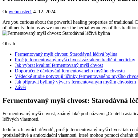
Od
webmaster1
4. 12. 2024
Are you curious about the powerful healing properties of traditional 
of ailments. Join us as we uncover the herbal wonders of this traditi
Obsah
Fermentovaný myší chvost: Starodávná léčivá bylina
Proč je fermentovaný myší chvost zázrakem tradiční medicíny
Jak vybrat kvalitní fermentovaný myší chvost
Doporučené dávkování fermentovaného myšího chvostu
Vědecké studie potvrzují účinky fermentovaného myšího chvos
Jak připravit bylinný vývar s fermentovaným myším chvostem
Závěr
Fermentovaný myší chvost: Starodávná léč
Fermentovaný myší chvost, známý také pod názvem „Centella asiatica“, 
léčivých vlastností.
Jedním z hlavních důvodů, proč je fermentovaný myší chvost tak cen
protizánětlivé a antioxidační vlastnosti, které mohou pomoci chránit t