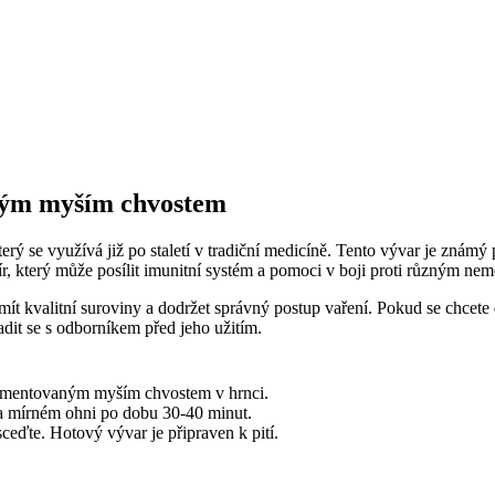
aným myším chvostem
rý se využívá již po staletí v tradiční medicíně. Tento vývar je známý 
r, který může posílit imunitní systém a pomoci v boji proti různým ne
t kvalitní suroviny a dodržet správný postup vaření. Pokud se chcete d
it se s odborníkem před jeho užitím.
ermentovaným myším chvostem v hrnci.
 na mírném ohni po dobu 30-40 minut.
ceďte. Hotový vývar je připraven k pití.