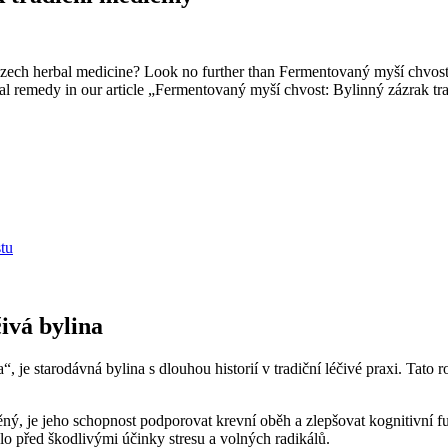
Czech herbal medicine? Look no further than Fermentovaný myší chvost! T
onal remedy in our article „Fermentovaný myší chvost: Bylinný zázrak tr
tu
ivá bylina
je starodávná bylina s dlouhou historií v tradiční léčivé praxi. Tato ro
ěný, je jeho schopnost podporovat krevní oběh a zlepšovat kognitivní
ělo před škodlivými účinky stresu a volných radikálů.