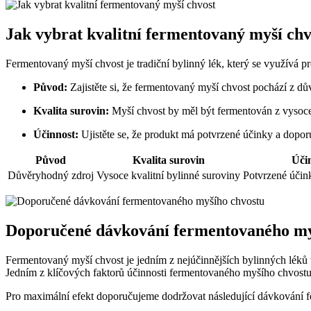
Jak vybrat kvalitní fermentovaný myší chv
Fermentovaný myší chvost je tradiční bylinný lék, který se využívá pro
Původ:
Zajistěte si, že fermentovaný myší chvost pochází z dů
Kvalita surovin:
Myší chvost by měl být fermentován z vysoce 
Účinnost:
Ujistěte se, že produkt má potvrzené účinky a dopor
Původ
Kvalita surovin
Úči
Důvěryhodný zdroj
Vysoce kvalitní bylinné suroviny
Potvrzené účin
Doporučené dávkování fermentovaného my
Fermentovaný myší chvost je jedním z nejúčinnějších bylinných léků t
Jedním z klíčových faktorů účinnosti fermentovaného myšího chvostu 
Pro maximální efekt doporučujeme dodržovat následující dávkování 