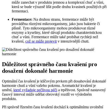
může zanechat v produktu jemnou a komplexní chuť a vůni,
která se bude výrazně lišit podle druhu kvasinek použitých při
fermentaci.
Fermentace:
Na druhou stranu, fermentace může být
prováděna různými mikroorganismy, jako jsou bakterie či
plísně. Tyto mikroorganismy mohou produkovat různé
enzymy a kyseliny, které dávají produktu charakteristickou
chuť a vůni. Fermentace může také probíhat rychleji než
kvašení,
což se může projevit
v intenzivnější chuti.
Důležitost správného času kvašení pro
dosažení dokonalé harmonie
Optimální čas kvašení je klíčovým prvkem při dosahování dokonalé
harmonie chutí a vůní vašeho pokrmu. Aromatické kvašení je
umění,
které vyžaduje pečlivou péči
a trpělivost. Správně nastavený
časový interval může udělat obrovský rozdíl ve výsledném
produktu.
Při správně řízeném času kvašení dochází k optimálnímu uvolnění