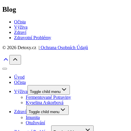
Blog
Očista
Výživa
Zdraví
Zdravotní Problémy
© 2026 Detoxy.cz |
Ochrana Osobních Údajů
Úvod
Očista
Výživa
Toggle child menu
Fermentované Potraviny
Kyselina Askorbová
Zdraví
Toggle child menu
Imunita
Otužování