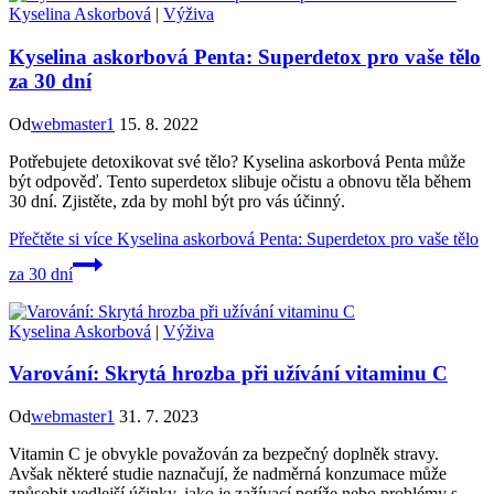
Kyselina Askorbová
|
Výživa
Kyselina askorbová Penta: Superdetox pro vaše tělo
za 30 dní
Od
webmaster1
15. 8. 2022
Potřebujete detoxikovat své tělo? Kyselina askorbová Penta může
být odpověď. Tento superdetox slibuje očistu a obnovu těla během
30 dní. Zjistěte, zda by mohl být pro vás účinný.
Přečtěte si více
Kyselina askorbová Penta: Superdetox pro vaše tělo
za 30 dní
Kyselina Askorbová
|
Výživa
Varování: Skrytá hrozba při užívání vitaminu C
Od
webmaster1
31. 7. 2023
Vitamin C je obvykle považován za bezpečný doplněk stravy.
Avšak některé studie naznačují, že nadměrná konzumace může
způsobit vedlejší účinky, jako je zažívací potíže nebo problémy s