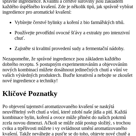
správné ingredience. Kvalitní a čerstvé suroviny jsou základem
každého úspěšného kvašení. Zde je několik tipů, jak správně vybírat
ingredience pro aromatické kvašení:
Vybírejte čerstvé bylinky a koření z bio farmářských trhů.
Používejte prvotřídní ovocné šťávy a extrakty pro intenzivní
chuť.
Zajistěte si kvalitní provedení sudy a fermentační nádoby.
Nezapomeňte, že správné ingredience jsou základem každého
dobrého receptu. S postupným experimentováním a objevováním
nových kombinací můžete dosáhnout jedinečných chutí a vůní ve
vašich výsledných produktech. Buďte kreativní a nebojte se zkoušet
nové ingredience a techniky!
Klíčové Poznatky
Po objevení tajemství aromatizovaného kvašení se naskýtá
neuvěřitelný svět chutí a vůní, které zdobí naše jídla a pití. Každá
kombinace bylin, koření a ovoce může přinést do našich pokrmů
zcela novou dimenzi. Ačkoli se může zdát postup složitý, s trochou
cviku a trpělivosti můžete i vy ovládnout umění aromatizovaného
kvašení. Takže neváhejte a pusťte se do toho, objevte nové chutě a