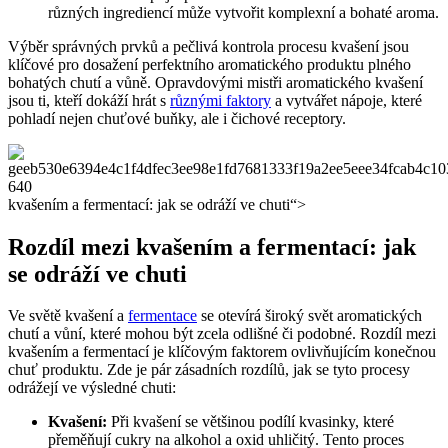
různých ingrediencí může vytvořit komplexní a bohaté aroma.
Výběr správných prvků a pečlivá kontrola procesu kvašení jsou
klíčové pro dosažení perfektního aromatického produktu plného
bohatých chutí a vůně. Opravdovými mistři aromatického kvašení
jsou ti, kteří dokáží hrát s
různými faktory
a vytvářet nápoje, které
pohladí nejen chuťové buňky, ale i čichové receptory.
kvašením a fermentací: jak se odráží ve chuti“>
Rozdíl mezi kvašením a fermentací: jak
se odráží ve chuti
Ve světě kvašení a
fermentace
se otevírá široký svět aromatických
chutí a vůní, které mohou být zcela odlišné či podobné. Rozdíl mezi
kvašením a fermentací je klíčovým faktorem ovlivňujícím konečnou
chuť produktu. Zde je pár zásadních rozdílů, jak se tyto procesy
odrážejí ve výsledné chuti:
Kvašení:
Při kvašení se většinou podílí kvasinky, které
přeměňují cukry na alkohol a oxid uhličitý. Tento proces