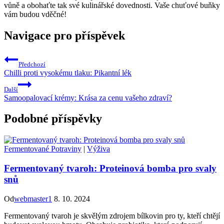
vůně a obohaťte tak své kulinářské dovednosti. Vaše chuťové buňky
vám budou vděčné!
Navigace pro příspěvek
Předchozí
Chilli proti vysokému tlaku: Pikantní lék
Další
Samoopalovací krémy: Krása za cenu vašeho zdraví?
Podobné příspěvky
Fermentované Potraviny
|
Výživa
Fermentovaný tvaroh: Proteinová bomba pro svaly
snů
Od
webmaster1
8. 10. 2024
Fermentovaný tvaroh je skvělým zdrojem bílkovin pro ty, kteří chtějí