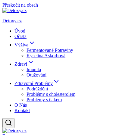
Přeskočit na obsah
Detoxy.cz
Úvod
Očista
Výživa
Fermentované Potraviny
Kyselina Askorbová
Zdraví
Imunita
Otužování
Zdravotní Problémy
Podráždění
Problémy s cholesterolem
Problémy s tlakem
O Nás
Kontakt