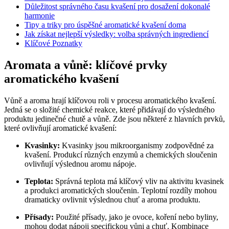
Důležitost správného času kvašení pro dosažení dokonalé
harmonie
Tipy a triky pro úspěšné aromatické kvašení doma
Jak získat nejlepší výsledky: volba správných ingrediencí
Klíčové Poznatky
Aromata a vůně: klíčové prvky
aromatického kvašení
Vůně a aroma hrají klíčovou roli v procesu aromatického kvašení.
Jedná se o složité chemické reakce, které přidávají do výsledného
produktu jedinečné chutě a vůně. Zde jsou některé z hlavních prvků,
které ovlivňují aromatické kvašení:
Kvasinky:
Kvasinky jsou mikroorganismy zodpovědné za
kvašení. Produkcí různých enzymů a chemických sloučenin
ovlivňují výslednou aromu nápoje.
Teplota:
Správná teplota má klíčový vliv na aktivitu kvasinek
a produkci aromatických sloučenin. Teplotní rozdíly mohou
dramaticky ovlivnit výslednou chuť a aroma produktu.
Přísady:
Použité přísady, jako je ovoce, koření nebo byliny,
mohou dodat nápoji specifickou vůni a chuť. Kombinace