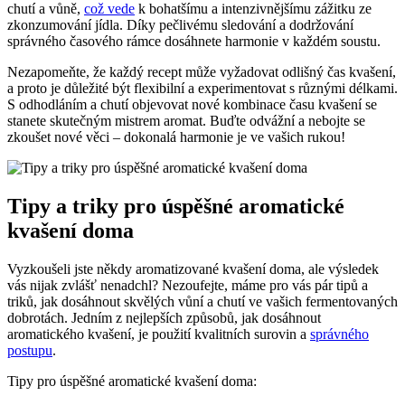
chutí a vůně,
což vede
k bohatšímu a intenzivnějšímu zážitku ze
zkonzumování jídla. Díky pečlivému sledování a dodržování
správného časového rámce dosáhnete harmonie v každém soustu.
Nezapomeňte, že každý recept může vyžadovat odlišný čas kvašení,
a proto je důležité být flexibilní a experimentovat s různými délkami.
S odhodláním a chutí objevovat nové kombinace času kvašení se
stanete skutečným mistrem aromat. Buďte odvážní a nebojte se
zkoušet nové věci – dokonalá harmonie je ve vašich rukou!
Tipy a triky pro úspěšné aromatické
kvašení doma
Vyzkoušeli jste někdy aromatizované kvašení doma, ale výsledek
vás nijak zvlášť nenadchl? Nezoufejte, máme pro vás pár tipů a
triků, jak dosáhnout skvělých vůní a chutí ve vašich fermentovaných
dobrotách. Jedním z nejlepších způsobů, jak dosáhnout
aromatického kvašení, je použití kvalitních surovin a
správného
postupu
.
Tipy pro úspěšné aromatické kvašení doma: