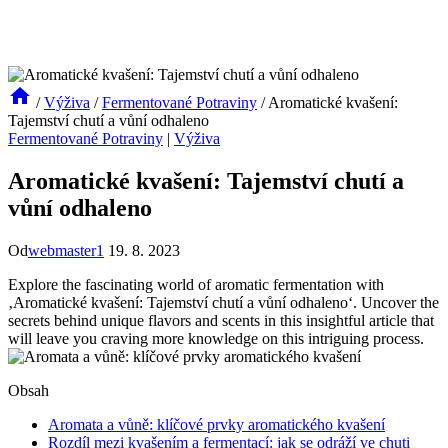
/
Výživa
/
Fermentované Potraviny
/
Aromatické kvašení:
Tajemství chutí a vůní odhaleno
Fermentované Potraviny
|
Výživa
Aromatické kvašení: Tajemství chutí a
vůní odhaleno
Od
webmaster1
19. 8. 2023
Explore the fascinating world of aromatic fermentation with
‚Aromatické kvašení: Tajemství chutí a vůní odhaleno‘. Uncover the
secrets behind unique flavors and scents in this insightful article that
will leave you craving more knowledge on this intriguing process.
Obsah
Aromata a vůně: klíčové prvky aromatického kvašení
Rozdíl mezi kvašením a fermentací: jak se odráží ve chuti