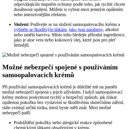
odpovídajícím stupněm ochrany podle toho, jak rychle chcete
dosáhnout opálení. Můžete si vybrat mezi jemným opálením
nebo intenzivnějším efektem.
Složení:
Podívejte se na složení samoopalovacího krému a
vyhněte se škodlivým látkám
,
jako jsou parabeny
, alkohol
nebo umělá barviva. Místo toho hledejte přírodní ingredience,
jako je aloe vera nebo kokosový olej, které jsou pro pleť
šetrnější.
Možné nebezpečí spojené s používáním
samoopalovacích krémů
Při používání samoopalovacích krémů je důležité mít na paměti
možná nebezpečí spojená s jejich užíváním. I když samoopalovací
krémy mohou poskytnout rychlý a bezpečný způsob, jak získat
opálenou pokožku bez vystavení se škodlivému slunečnímu záření,
stále existují určitá rizika, která byste měli znát. Mezi možné
nebezpečí patří:
Podráždění pokožky nebo alergické reakce způsobené
chemickými látkami obsaženými v krému.