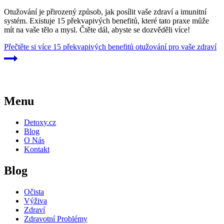
Otužování je přirozený způsob, jak posílit vaše zdraví a imunitní
systém. Existuje 15 překvapivých benefitů, které tato praxe může
mít na vaše tělo a mysl. Čtěte dál, abyste se dozvěděli více!
Přečtěte si více
15 překvapivých benefitů otužování pro vaše zdraví
Menu
Detoxy.cz
Blog
O Nás
Kontakt
Blog
Očista
Výživa
Zdraví
Zdravotní Problémy