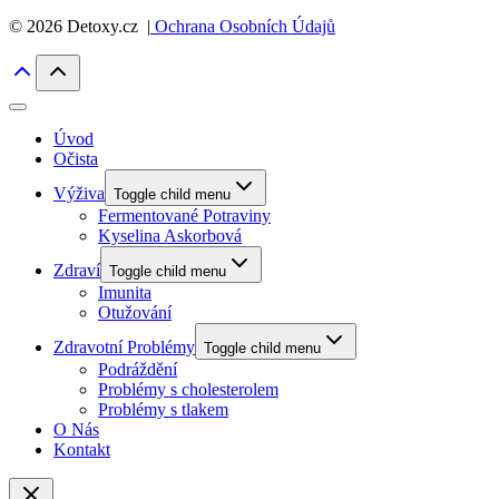
© 2026 Detoxy.cz |
Ochrana Osobních Údajů
Úvod
Očista
Výživa
Toggle child menu
Fermentované Potraviny
Kyselina Askorbová
Zdraví
Toggle child menu
Imunita
Otužování
Zdravotní Problémy
Toggle child menu
Podráždění
Problémy s cholesterolem
Problémy s tlakem
O Nás
Kontakt