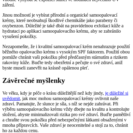
záření.
Jinou možností je vybírat přírodní a organické samoopalovací
krémy, které neobsahují škodlivé chemikálie jako parabeny či
oxybenzon. Důležité je také dbát na pravidelnou exfoliaci kůže a
hydrataci po aplikaci samoopalovacího krému, aby se zabránilo
vysušení pokožky.
Nezapomeňte, že i kvalitní samoopalovací krém nenahrazuje použití
běžného opalovacího krému s vysokým SPF faktorem. Použití obou
pomůže chránit vaši pokožku před předčasným stárnutím a rizikem
rakoviny kůže. Buďte tedy obezřetní a pečujte o své zdraví, aniž
byste museli zanevřít na krásně opálenou pleť.
Závěrečné myšlenky
Ve věku, kdy je péče o krásu důležitější než kdy jindy,
je důležité si
uvědomit
, jak moc mohou samoopalovací krémy ovlivnit naše
zdraví. Pamatujte, že slunce je síla, s níž se nejde zahrávat. Při
výběru samoopalovacího krému vždy dbejte na kvalitu a kontrolujte
složení, abyste minimalizovali rizika pro své zdraví. Buďte pamětliví
a chraňte svou pokožku před nebezpečnými látkami obsaženými v
mnoha přípravcích. Vaše zdraví je neocenitelné a stojí za to, chránit
ho za každou cenu.