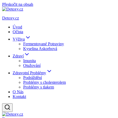
Přeskočit na obsah
Detoxy.cz
Úvod
Očista
Výživa
Fermentované Potraviny
Kyselina Askorbová
Zdraví
Imunita
Otužování
Zdravotní Problémy
Podráždění
Problémy s cholesterolem
Problémy s tlakem
O Nás
Kontakt