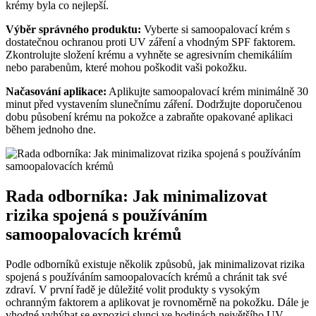
krémy byla co nejlepší.
Výběr správného produktu:
Vyberte si samoopalovací krém s
dostatečnou ochranou proti UV záření a vhodným SPF faktorem.
Zkontrolujte složení krému a vyhněte se agresivním chemikáliím
nebo parabenům, které mohou poškodit vaši pokožku.
Načasování aplikace:
Aplikujte samoopalovací krém minimálně 30
minut před vystavením slunečnímu záření. Dodržujte doporučenou
dobu působení krému na pokožce a zabraňte opakované aplikaci
během jednoho dne.
Rada odborníka: Jak minimalizovat
rizika spojená s používáním
samoopalovacích krémů
Podle odborníků existuje několik způsobů, jak minimalizovat rizika
spojená s používáním samoopalovacích krémů a chránit tak své
zdraví. V první řadě je důležité volit produkty s vysokým
ochranným faktorem a aplikovat je rovnoměrně na pokožku. Dále je
vhodné vyhýbat se expozici slunci ve hodinách největšího UV