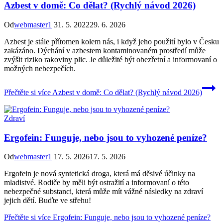
Azbest v domě: Co dělat? (Rychlý návod 2026)
Od
webmaster1
31. 5. 2022
29. 6. 2026
Azbest je stále přítomen kolem nás, i když jeho použití bylo v Česku
zakázáno. Dýchání v azbestem kontaminovaném prostředí může
zvýšit riziko rakoviny plic. Je důležité být obezřetní a informovaní o
možných nebezpečích.
Přečtěte si více
Azbest v domě: Co dělat? (Rychlý návod 2026)
Zdraví
Ergofein: Funguje, nebo jsou to vyhozené peníze?
Od
webmaster1
17. 5. 2026
17. 5. 2026
Ergofein je nová syntetická droga, která má děsivé účinky na
mladistvé. Rodiče by měli být ostražití a informovaní o této
nebezpečné substanci, která může mít vážné následky na zdraví
jejich dětí. Buďte ve střehu!
Přečtěte si více
Ergofein: Funguje, nebo jsou to vyhozené peníze?