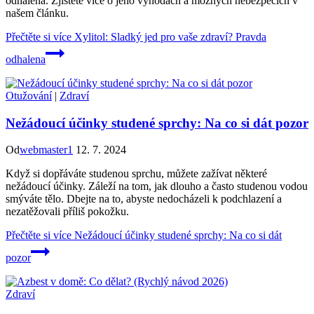
odhalena. Zjistěte více o jeho výhodách a možných nebezpečích v
našem článku.
Přečtěte si více
Xylitol: Sladký jed pro vaše zdraví? Pravda
odhalena
Otužování
|
Zdraví
Nežádoucí účinky studené sprchy: Na co si dát pozor
Od
webmaster1
12. 7. 2024
Když si dopřáváte studenou sprchu, můžete zažívat některé
nežádoucí účinky. Záleží na tom, jak dlouho a často studenou vodou
smýváte tělo. Dbejte na to, abyste nedocházeli k podchlazení a
nezatěžovali příliš pokožku.
Přečtěte si více
Nežádoucí účinky studené sprchy: Na co si dát
pozor
Zdraví