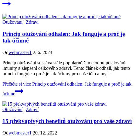
Otužování
|
Zdraví
Princip otužování odhalen: Jak funguje a proč je
tak účinné
Od
webmaster1
2. 6. 2023
Princip otužování se stává stále populárnější metodou posilování
imunity a zlepšení celkového zdraví. Tento článek odhalí, jak tento
princip funguje a proč je tak účinný pro naše tělo a mysl.
Přečtěte si více
Princip otužování odhalen: Jak funguje a proč je tak
účinné
Otužování
|
Zdraví
15 překvapivých benefitů otužování pro vaše zdraví
Od
webmaster1
20. 12. 2022