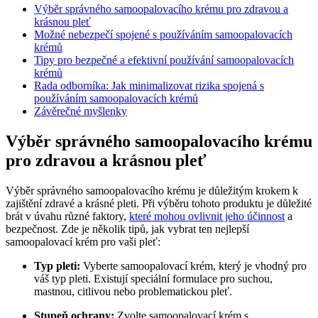
Výběr správného samoopalovacího krému pro zdravou a
krásnou pleť
Možné nebezpečí spojené s používáním samoopalovacích
krémů
Tipy pro bezpečné a efektivní používání samoopalovacích
krémů
Rada odborníka: Jak minimalizovat rizika spojená s
používáním samoopalovacích krémů
Závěrečné myšlenky
Výběr správného samoopalovacího krému
pro zdravou a krásnou pleť
Výběr správného samoopalovacího krému je důležitým krokem k
zajištění zdravé a krásné pleti. Při výběru tohoto produktu je důležité
brát v úvahu různé faktory,
které mohou ovlivnit jeho účinnost
a
bezpečnost. Zde je několik tipů, jak vybrat ten nejlepší
samoopalovací krém pro vaši pleť:
Typ pleti:
Vyberte samoopalovací krém, který je vhodný pro
váš typ pleti. Existují speciální formulace pro suchou,
mastnou, citlivou nebo problematickou pleť.
Stupeň ochrany:
Zvolte samoopalovací krém s