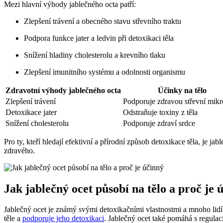
Mezi hlavní výhody jablečného octa patří:
Zlepšení trávení a obecného stavu střevního traktu
Podpora funkce jater a ledvin při detoxikaci těla
Snížení hladiny cholesterolu a krevního tlaku
Zlepšení imunitního systému a odolnosti organismu
Zdravotní výhody jablečného octa
Účinky na tělo
Zlepšení trávení
Podporuje zdravou střevní mikr
Detoxikace jater
Odstraňuje toxiny z těla
Snížení cholesterolu
Podporuje zdraví srdce
Pro ty, kteří hledají efektivní a přírodní způsob detoxikace těla, je 
zdravého.
Jak jablečný ocet působí na tělo a proč je 
Jablečný ocet je známý svými detoxikačními vlastnostmi a mnoho lidí s
těle a
podporuje jeho detoxikaci
. Jablečný ocet také pomáhá s regulací