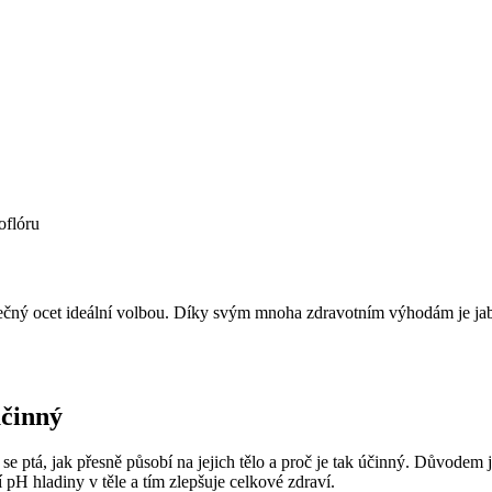
oflóru
jablečný ocet ideální volbou. Díky svým mnoha zdravotním výhodám je jab
účinný
e ptá, jak přesně působí na jejich tělo a proč je tak účinný. Důvodem j
 pH hladiny v těle a tím zlepšuje celkové zdraví.