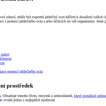
své zdraví, může být expertní jablečný ocet klíčem k dosažení vašich cí
ikace s pomocí jablečného octa a jeho účincích na váš organismus. Jsme 
 rutiny
účinnost
cta
ikace pomocí jablečného octa
ční prostředek
a
. Obsahuje mnoho živin, enzymů a antioxidantů,
které pomáhají odstr
te zvolili jednu z nejlepších možností.