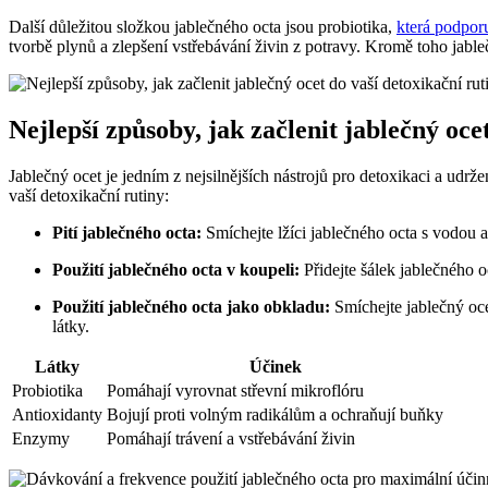
Další důležitou složkou jablečného octa jsou probiotika,
která podporu
tvorbě plynů a zlepšení vstřebávání živin z potravy. Kromě toho jableč
Nejlepší způsoby, jak začlenit jablečný oce
Jablečný ocet je jedním z nejsilnějších nástrojů pro detoxikaci a udrž
vaší detoxikační rutiny:
Pití jablečného octa:
Smíchejte lžíci jablečného octa s vodou a
Použití jablečného octa v koupeli:
Přidejte šálek jablečného o
Použití jablečného octa jako obkladu:
Smíchejte jablečný oce
látky.
Látky
Účinek
Probiotika
Pomáhají vyrovnat střevní mikroflóru
Antioxidanty
Bojují proti volným radikálům a ochraňují buňky
Enzymy
Pomáhají trávení a vstřebávání živin