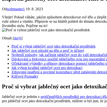
Od
webmaster1
19. 8. 2023
Vítejte! Pokud váháte, jakým způsobem detoxikovat své tělo a zlepšit 
vaše zdraví a vitalitu. Připravte se na hlubší pohled do tématu detox
životního stylu. Pojďme na to!
Obsah
[
skrýt
]
Proč si vybrat jablečný ocet jako detoxikační prostředek
Jak jablečný ocet působí na tělo a proč je účinný
Nejlepší způsoby, jak začlenit jablečný ocet do vaší detoxikační
Dávkování a frekvence použití jablečného octa pro maximální 
Očekávané výsledky a přínosy detoxikace pomocí jablečného o
Jak vybrat kvalitní jablečný ocet pro detoxikaci
Zdravotní opatření a povinné konzultace před zahájením detox
Klíčové Poznatky
Proč si vybrat jablečný ocet jako detoxika
Jablečný ocet je jedním z
nejúčinnějších prostředků pro detoxikaci těl
pro jablečný ocet jako detoxikační prostředek, můžete si být jisti, že js