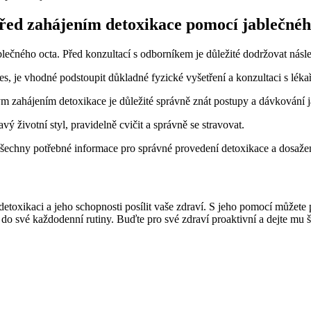
před zahájením detoxikace pomocí jablečnéh
lečného octa. Před konzultací s odborníkem je důležité dodržovat násle
s, je vhodné podstoupit důkladné fyzické vyšetření a konzultaci s léka
 zahájením detoxikace je důležité správně znát postupy a dávkování j
vý životní styl, pravidelně cvičit a správně se stravovat.
te všechny potřebné informace pro správné provedení detoxikace a dosaže
etoxikaci a jeho schopnosti posílit vaše zdraví. S jeho pomocí můžete p
do své každodenní rutiny. Buďte pro své zdraví proaktivní a dejte mu ša