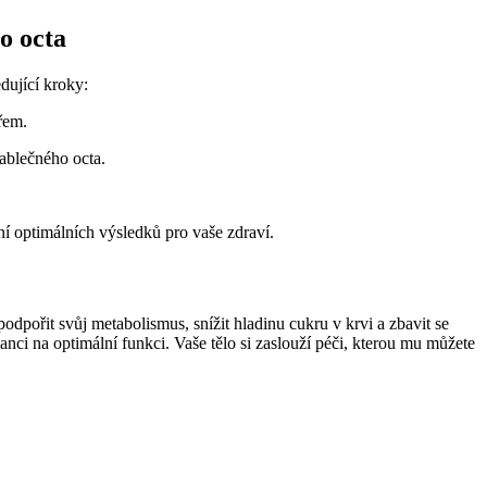
o octa
dující kroky:
řem.
ablečného octa.
ní optimálních výsledků pro vaše zdraví.
odpořit svůj metabolismus, snížit hladinu cukru v krvi a zbavit se
nci na optimální funkci. Vaše tělo si zaslouží péči, kterou mu můžete