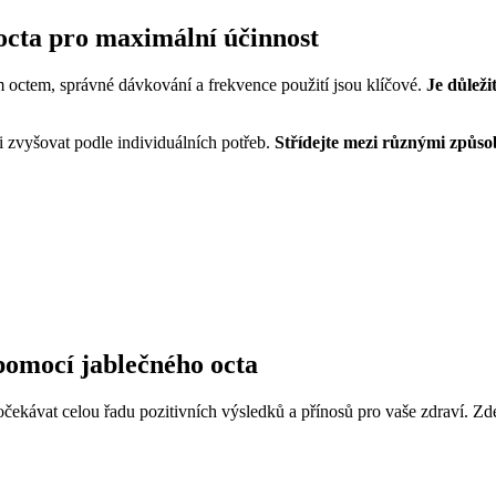
octa pro maximální účinnost
 octem, správné dávkování a frekvence použití jsou klíčové.
Je důlež
ji zvyšovat podle individuálních potřeb.
Střídejte mezi různými způs
pomocí jablečného octa
ekávat celou řadu pozitivních výsledků a přínosů pro vaše zdraví. Zde