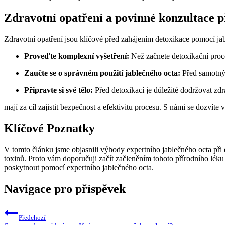
Zdravotní opatření a povinné konzultace 
Zdravotní opatření jsou klíčové před zahájením detoxikace pomocí jab
Proveďte komplexní vyšetření:
Než začnete detoxikační proce
Zaučte se o správném použití jablečného octa:
Před samotným
Připravte si své tělo:
Před detoxikací je důležité dodržovat zdra
mají za cíl zajistit bezpečnost a efektivitu procesu. S námi se dozví
Klíčové Poznatky
V tomto článku jsme objasnili výhody expertního jablečného octa při d
toxinů. Proto vám doporučuji začít začleněním tohoto přírodního léku 
poskytnout pomocí expertního jablečného octa.
Navigace pro příspěvek
Předchozí