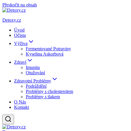
Přeskočit na obsah
Detoxy.cz
Úvod
Očista
Výživa
Fermentované Potraviny
Kyselina Askorbová
Zdraví
Imunita
Otužování
Zdravotní Problémy
Podráždění
Problémy s cholesterolem
Problémy s tlakem
O Nás
Kontakt