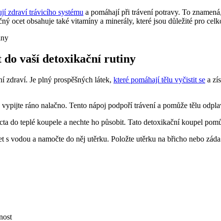
jí zdraví trávicího systému
a pomáhají při trávení potravy. To znamená
ný ocet obsahuje také vitamíny a minerály, které jsou důležité pro celko
t do vaší detoxikační rutiny
ení zdraví. Je plný prospěšných látek,
které pomáhají tělu vyčistit se
a zís
 vypijte ráno nalačno. Tento nápoj podpoří trávení a pomůže tělu odplav
cta do teplé koupele a nechte ho působit. Tato detoxikační koupel pomů
t s vodou a namočte do něj utěrku. Položte utěrku na břicho nebo záda