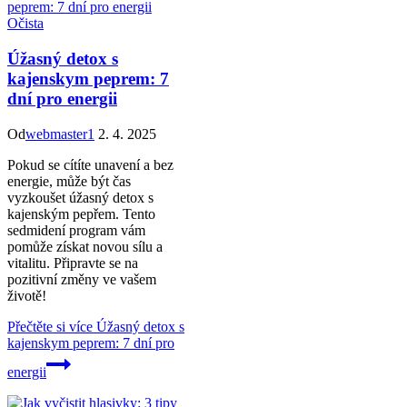
Očista
Úžasný detox s
kajenskym peprem: 7
dní pro energii
Od
webmaster1
2. 4. 2025
Pokud se cítíte unavení a bez
energie, může být čas
vyzkoušet úžasný detox s
kajenským pepřem. Tento
sedmidení program vám
pomůže získat novou sílu a
vitalitu. Připravte se na
pozitivní změny ve vašem
životě!
Přečtěte si více
Úžasný detox s
kajenskym peprem: 7 dní pro
energii