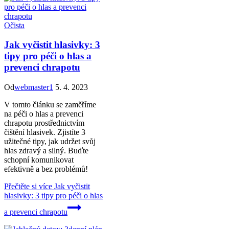
Očista
Jak vyčistit hlasivky: 3
tipy pro péči o hlas a
prevenci chrapotu
Od
webmaster1
5. 4. 2023
V tomto článku se zaměříme
na péči o hlas a prevenci
chrapotu prostřednictvím
čištění hlasivek. Zjistíte 3
užitečné tipy, jak udržet svůj
hlas zdravý a silný. Buďte
schopní komunikovat
efektivně a bez problémů!
Přečtěte si více
Jak vyčistit
hlasivky: 3 tipy pro péči o hlas
a prevenci chrapotu