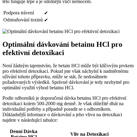
tělo funguje lépe a je odolnější vůči nemocem.
Podpora trávení
✔
Odstraňování toxinů
✔
Optimální dávkování betainu HCl pro
efektivní detoxikaci
Není žádným tajemstvím, že betain HCl může být klíčovým prvkem
pro efektivní detoxikaci. Pokud jste však náchylní k nadměrnému
užívání tohoto přípravku, může se stát, že nedosáhnete
požadovaných výsledků. Správné dávkování je tedy nezbytné pro
optimální využití výhod betainu HCl.
Podle odborníků je doporučená dávka betainu HCl pro efektivní
detoxikaci kolem 500-2000 mg denně. Je však důležité dbát na
individuální potřeby a případně poradit se s odborníkem.
Důkladnější informace o dávkování a jeho vlivu na detoxikaci
najdete v následující tabulce:
Denní Dávka
Vliv na Detoxikaci
Betainu HCl