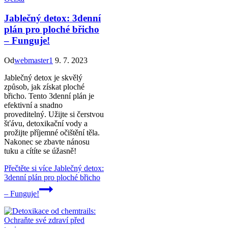
Jablečný detox: 3denní
plán pro ploché břicho
– Funguje!
Od
webmaster1
9. 7. 2023
Jablečný detox je skvělý
způsob, jak získat ploché
břicho. Tento 3denní plán je
efektivní a snadno
proveditelný. Užijte si čerstvou
šťávu, detoxikační vody a
prožijte příjemné očištění těla.
Nakonec se zbavte nánosu
tuku a cítíte se úžasně!
Přečtěte si více
Jablečný detox:
3denní plán pro ploché břicho
– Funguje!