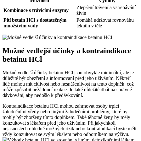
Možnosti
Výhody
Zlepšení trávení a vstřebávání
Kombinace s trávicími enzymy
živin
Pití betain HCl s dostatečným
Pomáhá udržovat rovnováhu
množstvím vody
tekutin v těle
Možné vedlejší účinky a kontraindikace
betainu HCl
Možné vedlejší účinky betainu HCl jsou obvykle minimální, ale je
důležité být obezřetní a informovaní před jeho užíváním. Někteří
lidé mohou mít citlivost nebo nesnášenlivost na tento doplněk, což
může způsobit nežádoucí reakce. Je také důležité dbát na správné
dávkování, aby nedošlo k předávkování.
Kontraindikace betainu HCl mohou zahrnovat osoby trpící
žaludečními vředy nebo jinými žaludečními problémy, které by
mohly být zhoršeny tímto doplňkem. Také těhotné ženy by měly
konzultovat s lékařem před jeho užíváním. Při jakýchkoli
nejasnostech ohledně možných rizik nebo kontraindikací byste měli
vždy konzultovat se svým lékařem nebo odborníkem na výživu.