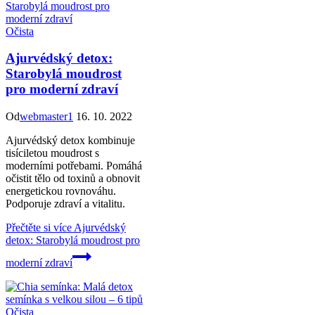
Očista
Ajurvédský detox:
Starobylá moudrost
pro moderní zdraví
Od
webmaster1
16. 10. 2022
Ajurvédský detox kombinuje
tisíciletou moudrost s
moderními potřebami. Pomáhá
očistit tělo od toxinů a obnovit
energetickou rovnováhu.
Podporuje zdraví a vitalitu.
Přečtěte si více
Ajurvédský
detox: Starobylá moudrost pro
moderní zdraví
Očista