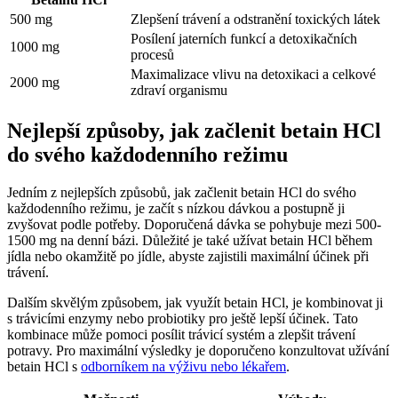
500 mg
Zlepšení trávení a odstranění toxických látek
Posílení jaterních funkcí a detoxikačních
1000 mg
procesů
Maximalizace vlivu na detoxikaci a celkové
2000 mg
zdraví organismu
Nejlepší způsoby, jak začlenit betain HCl
do svého každodenního režimu
Jedním z nejlepších způsobů, jak začlenit betain HCl do svého
každodenního režimu, je začít s nízkou dávkou a postupně ji
zvyšovat podle potřeby. Doporučená dávka se pohybuje mezi 500-
1500 mg na denní bázi. Důležité je také užívat betain HCl během
jídla nebo okamžitě po jídle, abyste zajistili maximální účinek při
trávení.
Dalším skvělým způsobem, jak využít betain HCl, je kombinovat ji
s trávicími enzymy nebo probiotiky pro ještě lepší účinek. Tato
kombinace může pomoci posílit trávicí systém a zlepšit trávení
potravy. Pro maximální výsledky je doporučeno konzultovat užívání
betain HCl s
odborníkem na výživu nebo lékařem
.