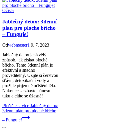
Očista
Jablečný detox: 3denní
plán pro ploché břicho
– Funguje!
Od
webmaster1
9. 7. 2023
Jablečný detox je skvělý
způsob, jak získat ploché
břicho. Tento 3denní plán je
efektivní a snadno
proveditelný. Užijte si čerstvou
šťávu, detoxikační vody a
prožijte příjemné očištění těla.
Nakonec se zbavte nánosu
tuku a cítíte se úžasně!
Přečtěte si více
Jablečný detox:
3denní plán pro ploché břicho
– Funguje!