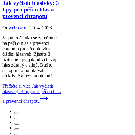
Jak vyčistit hlasivky: 3
tipy pro péči o hlas a
prevenci chrapotu
Od
webmaster1
5. 4. 2023
V tomto článku se zaměříme
na péči o hlas a prevenci
chrapotu prostřednictvím
čištění hlasivek. Zjistíte 3
užitečné tipy, jak udržet svůj
hlas zdravý a silný. Buďte
schopní komunikovat
efektivně a bez problémů!
Přečtěte si více
Jak vyčistit
hlasivky: 3 tipy pro péči o hlas
a prevenci chrapotu