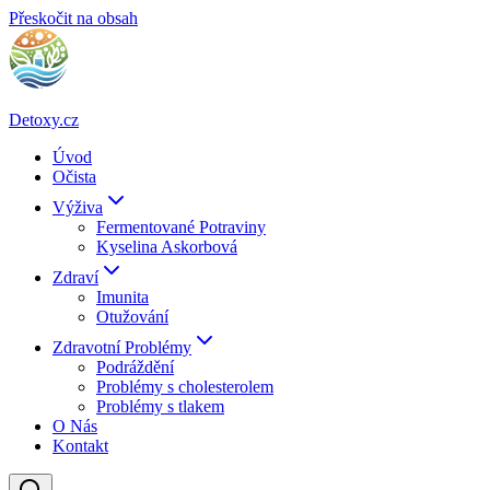
Přeskočit na obsah
Detoxy.cz
Úvod
Očista
Výživa
Fermentované Potraviny
Kyselina Askorbová
Zdraví
Imunita
Otužování
Zdravotní Problémy
Podráždění
Problémy s cholesterolem
Problémy s tlakem
O Nás
Kontakt