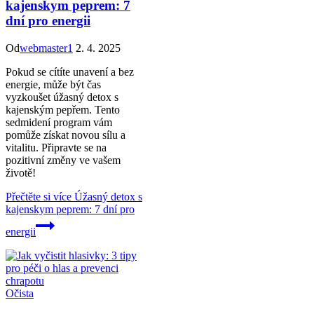
kajenskym peprem: 7
dní pro energii
Od
webmaster1
2. 4. 2025
Pokud se cítíte unavení a bez
energie, může být čas
vyzkoušet úžasný detox s
kajenským pepřem. Tento
sedmidení program vám
pomůže získat novou sílu a
vitalitu. Připravte se na
pozitivní změny ve vašem
životě!
Přečtěte si více
Úžasný detox s
kajenskym peprem: 7 dní pro
energii
Očista