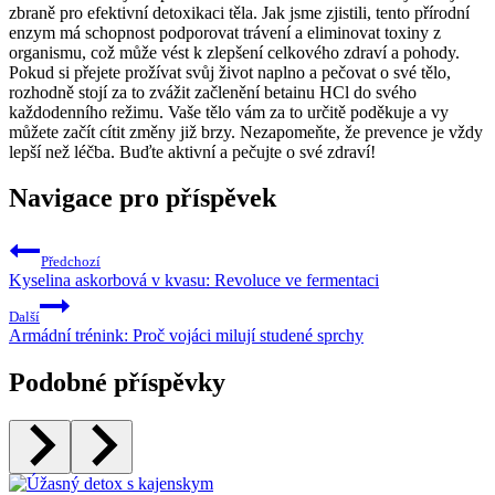
zbraně pro efektivní detoxikaci těla. Jak jsme zjistili, tento přírodní
enzym má schopnost podporovat trávení a eliminovat toxiny z
organismu, což může vést k zlepšení celkového zdraví a pohody.
Pokud si přejete prožívat svůj život naplno a pečovat o své tělo,
rozhodně stojí za to zvážit začlenění betainu HCl do svého
každodenního režimu. Vaše tělo vám za to určitě poděkuje a vy
můžete začít cítit změny již brzy. Nezapomeňte, že prevence je vždy
lepší než léčba. Buďte aktivní a pečujte o své zdraví!
Navigace pro příspěvek
Předchozí
Kyselina askorbová v kvasu: Revoluce ve fermentaci
Další
Armádní trénink: Proč vojáci milují studené sprchy
Podobné příspěvky