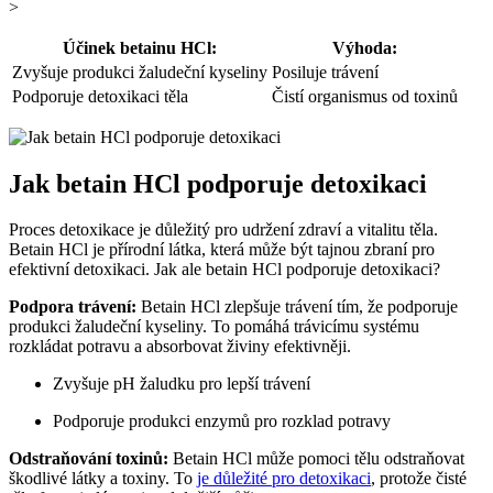
>
Účinek betainu HCl:
Výhoda:
Zvyšuje produkci žaludeční kyseliny
Posiluje trávení
Podporuje detoxikaci těla
Čistí organismus od toxinů
Jak betain HCl podporuje detoxikaci
Proces detoxikace je důležitý pro udržení zdraví a vitalitu těla.
Betain HCl je přírodní látka, která může být tajnou zbraní pro
efektivní detoxikaci. Jak ale betain HCl podporuje detoxikaci?
Podpora trávení:
Betain HCl zlepšuje trávení tím, že podporuje
produkci žaludeční kyseliny. To pomáhá trávicímu systému
rozkládat potravu a absorbovat živiny efektivněji.
Zvyšuje pH žaludku pro lepší trávení
Podporuje produkci enzymů pro rozklad potravy
Odstraňování toxinů:
Betain HCl může pomoci tělu odstraňovat
škodlivé látky a toxiny. To
je důležité pro detoxikaci
, protože čisté