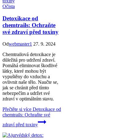
Očista
Detoxikace od
chemtrails: Ochraňte
své zdraví před toxiny
Od
webmaster1
27. 9. 2024
Chemtrailová detoxikace je
důležitá pro udržení zdraví.
Pomáhá eliminovat škodlivé
látky, které mohou být
vypuštěny do vzduchu a
ovlivnit naše tělo. Naučte se,
jak se chránit před tímto
nebezpečím a udržet své
zdraví v optimálním stavu.
Přečtěte si více
Detoxikace od
chemtrails: Ochraňte své
zdraví před toxiny