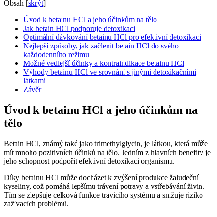
Obsah
[
skrýt
]
Úvod k betainu HCl a jeho účinkům na tělo
Jak betain HCl podporuje detoxikaci
Optimální dávkování betainu HCl pro efektivní detoxikaci
Nejlepší způsoby, jak začlenit betain HCl do svého
každodenního režimu
Možné vedlejší účinky a kontraindikace betainu HCl
Výhody betainu HCl ve srovnání s jinými detoxikačními
látkami
Závěr
Úvod k betainu HCl a jeho účinkům na
tělo
Betain HCl, známý také jako trimethylglycin, je látkou, která může
mít mnoho pozitivních účinků na tělo. Jedním z hlavních benefity je
jeho schopnost podpořit efektivní detoxikaci organismu.
Díky betainu HCl může docházet k zvýšení produkce žaludeční
kyseliny, což pomáhá lepšímu trávení potravy a vstřebávání živin.
Tím se zlepšuje celková funkce trávicího systému a snižuje riziko
zažívacích problémů.