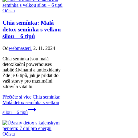
Očista
Chia semínka: Malá
detox semínka s velkou
silou – 6 tipů
Od
webmaster1
2. 11. 2024
Chia semínka jsou malá
detoxikační powerhouses
nabité živinami a antioxidanty.
Zde je 6 tipů, jak je přidat do
vaší stravy pro maximální
zdraví a vitalitu.
Přečtěte si více
Chia semínka:
Malá detox semínka s velkou
silou – 6 tipů
Očista