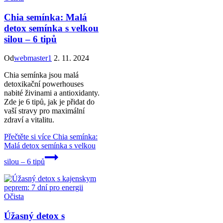
Chia semínka: Malá
detox semínka s velkou
silou – 6 tipů
Od
webmaster1
2. 11. 2024
Chia semínka jsou malá
detoxikační powerhouses
nabité živinami a antioxidanty.
Zde je 6 tipů, jak je přidat do
vaší stravy pro maximální
zdraví a vitalitu.
Přečtěte si více
Chia semínka:
Malá detox semínka s velkou
silou – 6 tipů
Očista
Úžasný detox s