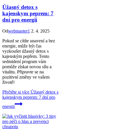
Úžasný detox s
kajenskym peprem: 7
dní pro energii
Od
webmaster1
2. 4. 2025
Pokud se cítíte unavení a bez
energie, může být čas
vyzkoušet úžasný detox s
kajenským pepřem. Tento
sedmidení program vám
pomůže získat novou sílu a
vitalitu. Připravte se na
pozitivní změny ve vašem
životě!
Přečtěte si více
Úžasný detox s
kajenskym peprem: 7 dní pro
energii