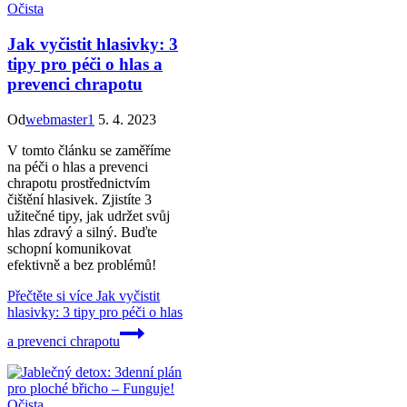
Očista
Jak vyčistit hlasivky: 3
tipy pro péči o hlas a
prevenci chrapotu
Od
webmaster1
5. 4. 2023
V tomto článku se zaměříme
na péči o hlas a prevenci
chrapotu prostřednictvím
čištění hlasivek. Zjistíte 3
užitečné tipy, jak udržet svůj
hlas zdravý a silný. Buďte
schopní komunikovat
efektivně a bez problémů!
Přečtěte si více
Jak vyčistit
hlasivky: 3 tipy pro péči o hlas
a prevenci chrapotu
Očista