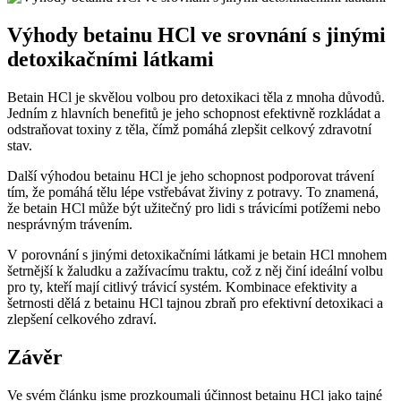
Výhody betainu HCl ve srovnání s jinými
detoxikačními látkami
Betain HCl je skvělou volbou pro detoxikaci těla z mnoha důvodů.
Jedním z hlavních benefitů je jeho schopnost efektivně rozkládat a
odstraňovat toxiny z těla, čímž pomáhá zlepšit celkový zdravotní
stav.
Další výhodou betainu HCl je jeho schopnost podporovat trávení
tím, že pomáhá tělu lépe vstřebávat živiny z potravy. To znamená,
že betain HCl může být užitečný pro lidi s trávicími potížemi nebo
nesprávným trávením.
V porovnání s jinými detoxikačními látkami je betain HCl mnohem
šetrnější k žaludku a zažívacímu traktu, což z něj činí ideální volbu
pro ty, kteří mají citlivý trávicí systém. Kombinace efektivity a
šetrnosti dělá z betainu HCl tajnou zbraň pro efektivní detoxikaci a
zlepšení celkového zdraví.
Závěr
Ve svém článku jsme prozkoumali účinnost betainu HCl jako tajné