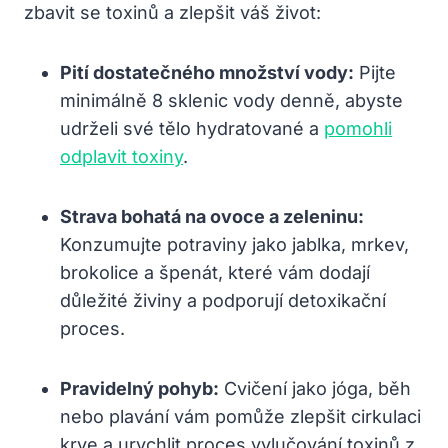
zbavit se toxinů a zlepšit váš život:
Pití dostatečného množství vody:
Pijte
minimálně 8 sklenic vody denně, abyste
udrželi své tělo hydratované a
pomohli
odplavit toxiny
.
Strava bohatá na ovoce a zeleninu:
Konzumujte potraviny jako jablka, mrkev,
brokolice a špenát, které vám dodají
důležité živiny a podporují detoxikační
proces.
Pravidelný pohyb:
Cvičení jako jóga, běh
nebo plavání vám pomůže zlepšit cirkulaci
krve a urychlit proces vylučování toxinů z