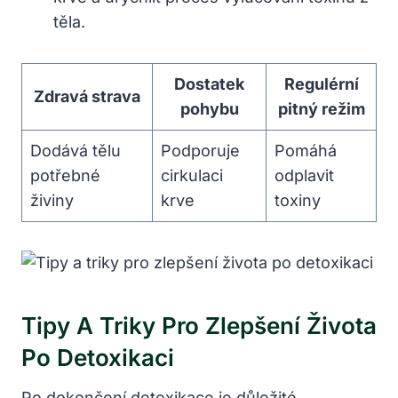
těla.
Dostatek
Regulérní
Zdravá strava
pohybu
pitný režim
Dodává tělu
Podporuje
Pomáhá
potřebné
cirkulaci
odplavit
živiny
krve
toxiny
Tipy A Triky Pro Zlepšení Života
Po Detoxikaci
Po dokončení detoxikace je důležité