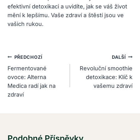
efektivní detoxikaci a uvidíte, jak se váš život
mění k lepšímu. Vaše zdraví a štěstí jsou ve
vašich rukou.
Navigace
PŘEDCHOZÍ
DALŠÍ
Pro
Fermentované
Revoluční smoothie
ovoce: Alterna
detoxikace: Klíč k
Příspěvek
Medica radí jak na
vašemu zdraví
zdraví
Podobné Příspěvky