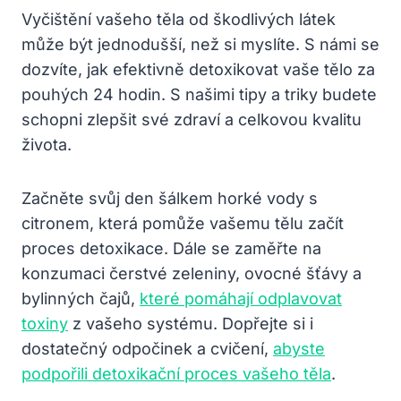
Vyčištění vašeho těla od škodlivých látek
může být jednodušší, než si myslíte. S námi se
dozvíte, jak efektivně detoxikovat vaše tělo za
pouhých 24 hodin. S našimi tipy a triky budete
schopni zlepšit své zdraví a celkovou kvalitu
života.
Začněte svůj den šálkem horké vody s
citronem, která pomůže vašemu tělu začít
proces detoxikace. Dále se zaměřte na
konzumaci čerstvé zeleniny, ovocné šťávy a
bylinných čajů,
které pomáhají odplavovat
toxiny
z vašeho systému. Dopřejte si i
dostatečný odpočinek a cvičení,
abyste
podpořili detoxikační proces vašeho těla
.