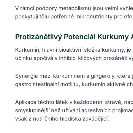
V rámci podpory metabolismu jsou velmi vyhl
poskytují tělu potřebné mikronutrienty pro efe
Protizánětlivý Potenciál Kurkumy
Kurkumin, hlavní bioaktivní složka kurkumy, j
účinku spočívá v inhibici klíčových prozánětli
Synergie mezi kurkuminem a gingeroly, které j
gastrointestinální motilitu, kurkumin aktivně
Aplikace těchto látek v každodenní stravě, na
smysluplnější než užívání agresivních projíma
však z nutričního hlediska zavádějící.