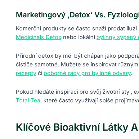
Marketingový ‚detox‘ Vs. Fyziolog
Komerční produkty se často snaží prodat iluzi
Medicinals Detox
nebo lokální
bylinný sypaný 
Přírodní detox by měl být chápán jako podpora
čističe samotné. Můžete se inspirovat různými
recepty
či
odborné rady pro bylinné odvary
.
Pokud hledáte inspiraci pro svůj životní styl, ex
Total Tea
, které často využívají spíše projíma
Klíčové Bioaktivní Látky A