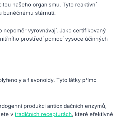
acitou našeho organismu. Tyto reaktivní
mu buněčnému stárnutí.
to nepoměr vyrovnávají. Jako certifikovaný
 vnitřního prostředí pomocí vysoce účinných
lyfenoly a flavonoidy. Tyto látky přímo
í endogenní produkci antioxidačních enzymů,
dete v
tradičních recepturách
, které efektivně