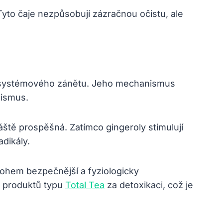
 Tyto čaje nezpůsobují zázračnou očistu, ale
čení systémového zánětu. Jeho mechanismus
nismus.
ště prospěšná. Zatímco gingeroly stimulují
dikály.
nohem bezpečnější a fyziologicky
k produktů typu
Total Tea
za detoxikaci, což je