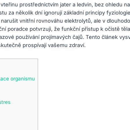
vteřinu prostřednictvím jater a ledvin, bez ohledu n
tu za několik dní ignorují základní principy fyziol
arušit vnitřní rovnováhu elektrolytů, ale v dlouhodo
riční poradce potvrzuji, že funkční přístup k očistě 
azové používání projímavých čajů. Tento článek vysvět
skutečně prospívají vašemu zdraví.
kace organismu
stres