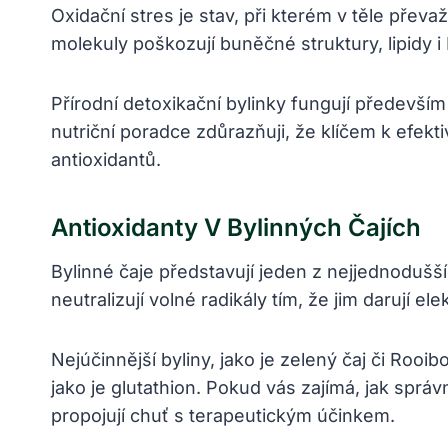
Oxidační stres je stav, při kterém v těle přev
molekuly poškozují buněčné struktury, lipidy
Přírodní detoxikační bylinky fungují především
nutriční poradce zdůrazňuji, že klíčem k efekt
antioxidantů.
Antioxidanty V Bylinných Čajích
Bylinné čaje představují jeden z nejjednodušší
neutralizují volné radikály tím, že jim darují el
Nejúčinnější byliny, jako je zelený čaj či Rooi
jako je glutathion. Pokud vás zajímá, jak správ
propojují chuť s terapeutickým účinkem.