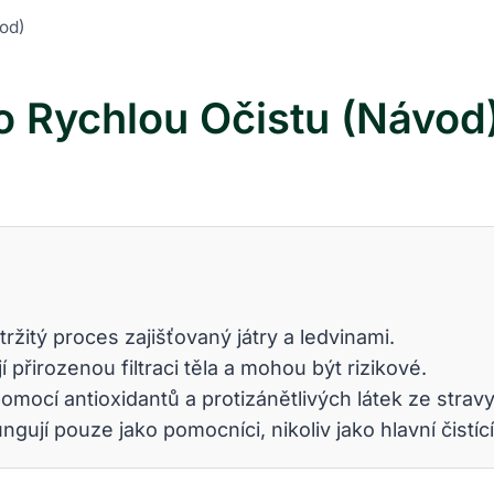
vod)
ro Rychlou Očistu (Návod
ržitý proces zajišťovaný játry a ledvinami.
přirozenou filtraci těla a mohou být rizikové.
mocí antioxidantů a protizánětlivých látek ze stravy
gují pouze jako pomocníci, nikoliv jako hlavní čist