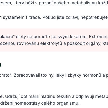
rocesem, který běží v pozadí našeho metabolismu ka
systémem filtrace. Pokud jste zdraví, nepotřebujete 
xikační“ diety se poraďte se svým lékařem. Extrémní
rozenou rovnováhu elektrolytů a poškodit orgány, kte
u
oratoř. Zpracovávají toxiny, léky i zbytky hormonů a 
ve. Udržují optimální hladinu tekutin a odplavují met
 udržení homeostázy celého organismu.