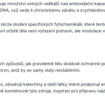
ažuje množství volných radikálů nad antioxidační kap
 i DNA, což vede k chronickému zánětu a zrychlené
 skrze dodání specifických fytochemikálií, které ten
ivní očistě těla není vyřazení potravin, ale modulace
ch způsobů, jak pravidelně tělu dodávat ochranné po
ektron, aniž by se samy staly nestabilními.
bos, obsahují katechiny a další látky, které podporuj
ně kombinovat tyto zdroje, inspiraci pro přípravu naj