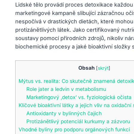
Lidské tělo provádí proces detoxikace každou 
marketingové kampaně slibující zázračnou očis
nespočívá v drastických dietách, které mohou n
protizánětlivých látek. Jako certifikovaný nut
soustavy pomocí přírodních zdrojů, nikoliv nár
biochemické procesy a jaké bioaktivní složky 
Obsah
[
skrýt
]
Mýtus vs. realita: Co skutečně znamená detoxi
Role jater a ledvin v metabolismu
Marketingový ‚detox‘ vs. fyziologická očista
Klíčové bioaktivní látky a jejich vliv na oxidační 
Antioxidanty v bylinných čajích
Protizánětlivý potenciál kurkumy a zázvoru
Vhodné byliny pro podporu orgánových funkcí