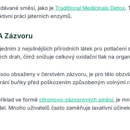
edávané směsi, jako je
Traditional Medicinals Detox
.
ktivní práci jaterních enzymů.
 A Zázvoru
e jedním z nejsilnějších přírodních látek pro potla
vých drah, čímž snižuje celkový oxidační tlak na orga
sou obsaženy v čerstvém zázvoru, je pro tělo obzvlá
 chrání buňky před poškozením způsobeným volnými ra
příklad ve formě
citronovo-zázvorových směsí
, je m
del. Mnoho uživatelů často zaměňuje laxativní účine