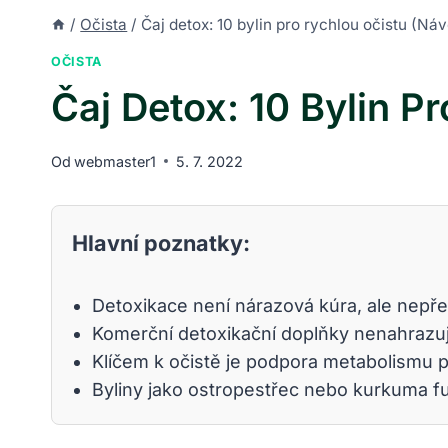
/
Očista
/
Čaj detox: 10 bylin pro rychlou očistu (Ná
OČISTA
Čaj Detox: 10 Bylin P
Od
webmaster1
5. 7. 2022
Hlavní poznatky:
Detoxikace není nárazová kúra, ale nepřet
Komerční detoxikační doplňky nenahrazují 
Klíčem k očistě je podpora metabolismu po
Byliny jako ostropestřec nebo kurkuma fun