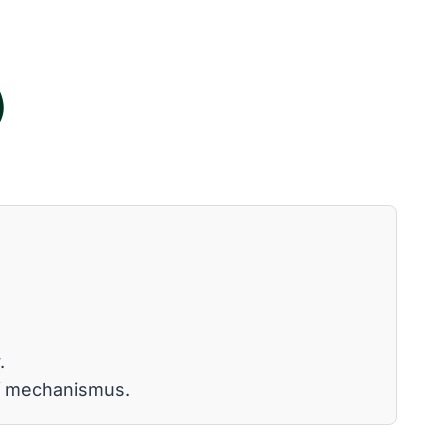
)
.
ící mechanismus.