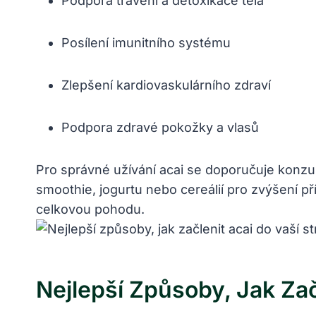
Podpora⁣ trávení a‌ detoxikace ⁤těla
Posílení ​imunitního systému
Zlepšení kardiovaskulárního ⁣zdraví
Podpora zdravé pokožky a vlasů
Pro správné užívání acai ‍se doporučuje ⁤konz
smoothie, jogurtu nebo cereálií pro zvýšení pří
celkovou⁤ pohodu.
Nejlepší Způsoby, Jak Zač