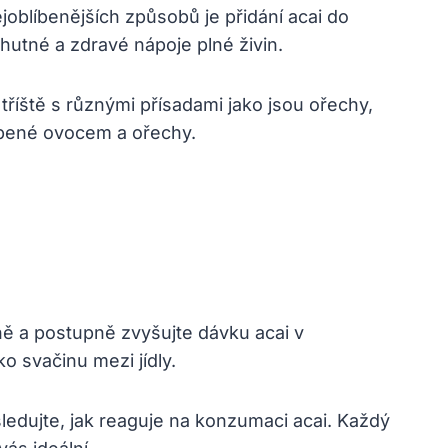
joblíbenějších‍ způsobů je přidání acai do
chutné a zdravé nápoje plné živin.
‌ tříště s různými přísadami​ jako jsou ⁤ořechy,
bené ⁤ovocem a⁣ ořechy.
ně a postupně zvyšujte⁣ dávku acai ⁢v
⁢ svačinu mezi jídly.
sledujte, jak reaguje na konzumaci acai. Každý