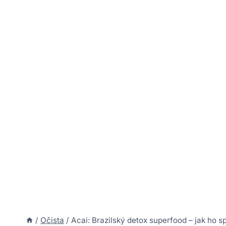
/
Očista
/
Acai: Brazilský detox superfood – jak ho s