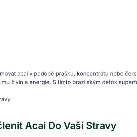
umovat⁣ acai v⁣ podobě prášku, koncentrátu⁢ nebo če
jmu živin ‍a⁢ energie. S tímto brazilským detox superf
lenit Acai Do Vaší Stravy