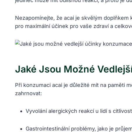
‌jedinec může mít odlišnou⁣ reakci, a proto je d
Nezapomínejte, ⁣že ⁤acai je skvělým doplňkem‍ 
pro maximální účinek pro ⁢vaše zdraví a celkovo
Jaké Jsou ⁤možné Vedlejš
Při konzumaci acai je důležité mít na paměti ​
zahrnovat:
Vyvolání alergických⁤ reakcí u lidí ⁣s citliv
Gastrointestinální problémy,⁢ jako je ​p