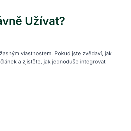
ávně Užívat?
úžasným vlastnostem. Pokud ‌jste ⁤zvědaví, jak
 článek a⁢ zjistěte, jak jednoduše integrovat