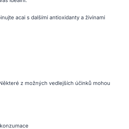
vás ideální.
ujte acai s dalšími antioxidanty ​a živinami
ny. Některé z možných vedlejších účinků ‌mohou
ví konzumace