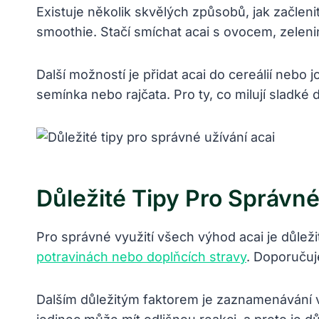
Existuje ‍několik skvělých způsobů, jak začlenit
smoothie.⁢ Stačí smíchat acai s ⁣ovocem, zeleni
Další‌ možností ​je ​přidat ⁣acai ⁣do cereálií neb
semínka nebo​ rajčata. Pro ty,⁢ co milují slad
Důležité Tipy ⁤pro Správn
Pro správné‍ využití všech ​výhod acai je důlež
potravinách nebo doplňcích stravy
. Doporučuj
Dalším ⁣důležitým faktorem je zaznamenávání va