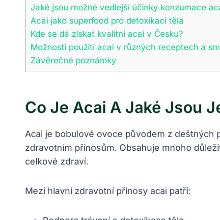
Jaké jsou ⁤možné vedlejší účinky​ konzumace ac
Acai jako superfood pro detoxikaci⁢ těla
Kde se dá získat kvalitní acai v​ Česku?
Možnosti‍ použití acai ‌v různých ⁢receptech a s
Závěrečné ‌poznámky
Co Je Acai A Jaké Jsou ‌j
Acai je bobulové ⁣ovoce původem z⁢ deštných p
‌zdravotním‍ přínosům. Obsahuje mnoho důležitých
celkové zdraví.
Mezi hlavní zdravotní přínosy acai patří: