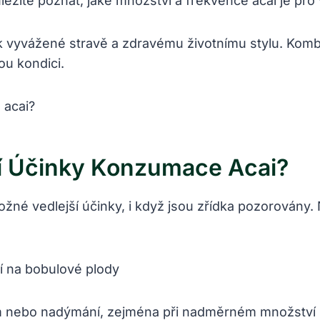
ůležité poznat, ⁣jaké množství a frekvence acai je pro 
k vyvážené stravě a zdravému životnímu stylu.‌ Kombin
u​ kondici.
í Účinky​ Konzumace Acai?
možné⁤ vedlejší​ účinky, i když ⁤jsou zřídka pozorová
ostí na bobulové plody
růjem​ nebo nadýmání, zejména při nadměrném množst