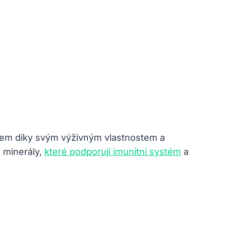
oodem díky svým výživným vlastnostem a
​ minerály,
které podporují imunitní systém
⁢a