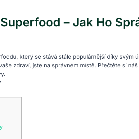
x Superfood – Jak Ho Spr
rfoodu,‌ který se stává stále populárnější díky svým​ 
aše ⁢zdraví, jste na správném‌ místě.‍ Přečtěte si ⁣náš⁤
y.
vy