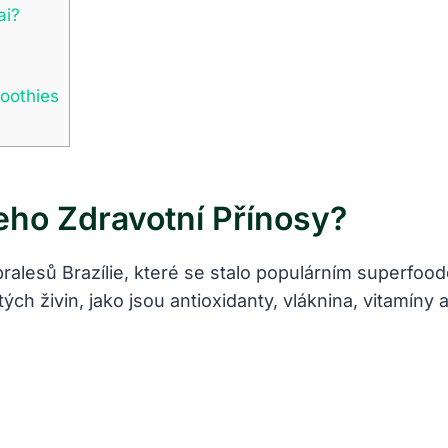
ai?
moothies
eho Zdravotní Přínosy?
ralesů Brazílie, které se ​stalo populárním superf
 ⁢živin, ‌jako jsou antioxidanty, vláknina, vitamíny⁤ a