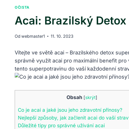
OČISTA
Acai: Brazilský Deto
Od
webmaster1
11. 10. 2023
Vítejte ve světě acai – Brazilského detox ⁢supe
správně využít​ acai⁢ pro maximální benefit pro v
tento superpotravinu⁢ do vaší každodenní strav
Obsah
[
skrýt
]
Co je acai a jaké jsou ‌jeho zdravotní přínosy?
Nejlepší způsoby, jak začlenit acai do vaší stra
Důležité tipy ⁤pro správné užívání acai