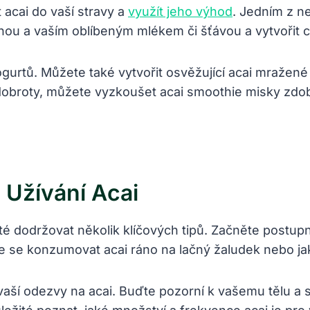
 acai do vaší stravy ⁣a
využít jeho výhod
. Jedním z ne
nou a vaším‍ oblíbeným mlékem ⁣či šťávou ​a‌ vytvořit 
o​ jogurtů. Můžete ⁣také vytvořit ‍osvěžující acai mražené
ké dobroty, můžete ⁣vyzkoušet acai smoothie misky zdo
é Užívání Acai
ité dodržovat několik ‍klíčových tipů. Začněte‌ postup
e se konzumovat acai⁣ ráno na lačný žaludek nebo jako
ší odezvy ⁢na acai. Buďte ‍pozorní k vašemu ‌tělu⁣ a 