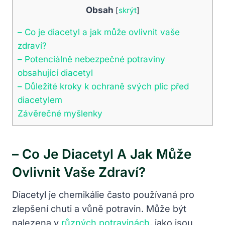
Obsah
[
skrýt
]
– Co je diacetyl a jak může ovlivnit vaše
zdraví?
– Potenciálně nebezpečné potraviny
obsahující diacetyl
– Důležité kroky k ochraně svých plic před
diacetylem
Závěrečné myšlenky
– Co Je Diacetyl A Jak Může
Ovlivnit Vaše Zdraví?
Diacetyl je chemikálie často používaná pro
zlepšení chuti a vůně potravin. Může být
nalezena v
různých potravinách
, jako jsou