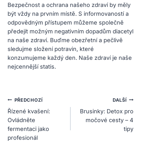
Bezpečnost a ochrana našeho zdraví by měly
být vždy na prvním místě. S informovaností a
odpovědným přístupem můžeme společně
předejít možným negativním dopadům diacetyl
na naše zdraví. Buďme obezřetní a pečlivě
sledujme složení potravin, které
konzumujeme každý den. Naše zdraví je naše
nejcennější statis.
Navigace
PŘEDCHOZÍ
DALŠÍ
Pro
Řízené kvašení:
Brusinky: Detox pro
Ovládněte
močové cesty – 4
Příspěvek
fermentaci jako
tipy
profesionál