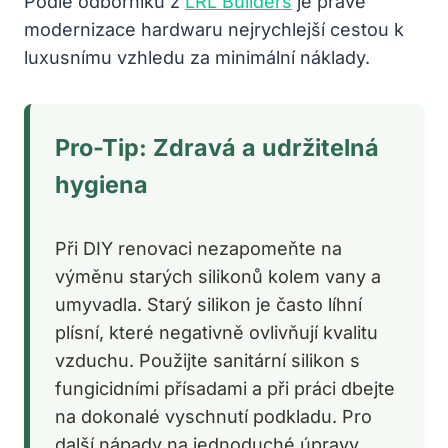
Podle odborníků z
LRL Builders
je právě
modernizace hardwaru nejrychlejší cestou k
luxusnímu vzhledu za minimální náklady.
Pro-Tip: Zdravá a udržitelná
hygiena
Při DIY renovaci nezapomeňte na
výměnu starých silikonů kolem vany a
umyvadla. Starý silikon je často líhní
plísní, které negativně ovlivňují kvalitu
vzduchu. Použijte sanitární silikon s
fungicidními přísadami a při práci dbejte
na dokonalé vyschnutí podkladu. Pro
další nápady na jednoduché úpravy