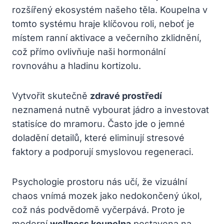
rozšířený ekosystém našeho těla. Koupelna v
tomto systému hraje klíčovou roli, neboť je
místem ranní aktivace a večerního zklidnění,
což přímo ovlivňuje naši hormonální
rovnováhu a hladinu kortizolu.
Vytvořit skutečně
zdravé prostředí
neznamená nutně vybourat jádro a investovat
statisíce do mramoru. Často jde o jemné
doladění detailů, které eliminují stresové
faktory a podporují smyslovou regeneraci.
Psychologie prostoru nás učí, že vizuální
chaos vnímá mozek jako nedokončený úkol,
což nás podvědomě vyčerpává. Proto je
moderní
wellness koupelna
postavena na