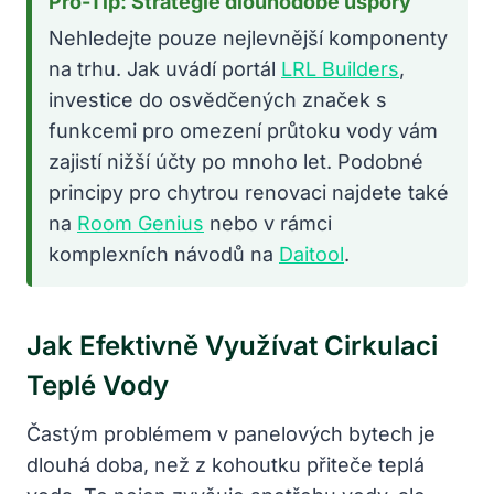
Pro-Tip: Strategie dlouhodobé úspory
Nehledejte pouze nejlevnější komponenty
na trhu. Jak uvádí portál
LRL Builders
,
investice do osvědčených značek s
funkcemi pro omezení průtoku vody vám
zajistí nižší účty po mnoho let. Podobné
principy pro chytrou renovaci najdete také
na
Room Genius
nebo v rámci
komplexních návodů na
Daitool
.
Jak Efektivně Využívat Cirkulaci
Teplé Vody
Častým problémem v panelových bytech je
dlouhá doba, než z kohoutku přiteče teplá