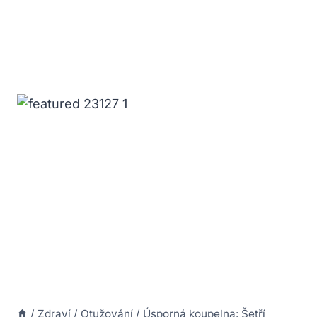
/
Zdraví
/
Otužování
/
Úsporná koupelna: Šetří