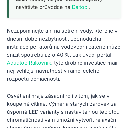
navštivte průvodce na
Daitool
.
Nezapomínejte ani na šetření vody, které je v
dnešní době nezbytností. Jednoduchá
instalace perlátorů na vodovodní baterie může
snížit spotřebu až o 40 %. Jak uvádí portál
Aquatop Rakovník
, tyto drobné investice mají
nejrychlejší návratnost v rámci celého
rozpočtu domácnosti.
Osvětlení hraje zásadní roli v tom, jak se v
koupelně cítíme. Výměna starých žárovek za
úsporné LED varianty s nastavitelnou teplotou
chromatičnosti vám umožní vytvořit relaxační
atmosféru pro večerní koupele a jasné světlo