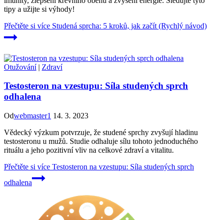
imunity, zlepšení krevního oběhu a zvýšení energie. Sledujte tyto
tipy a užijte si výhody!
Přečtěte si více
Studená sprcha: 5 kroků, jak začít (Rychlý návod)
Otužování
|
Zdraví
Testosteron na vzestupu: Síla studených sprch
odhalena
Od
webmaster1
14. 3. 2023
Vědecký výzkum potvrzuje, že studené sprchy zvyšují hladinu
testosteronu u mužů. Studie odhaluje sílu tohoto jednoduchého
rituálu a jeho pozitivní vliv na celkové zdraví a vitalitu.
Přečtěte si více
Testosteron na vzestupu: Síla studených sprch
odhalena