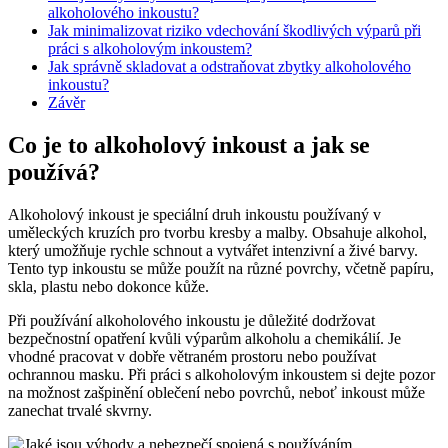
alkoholového inkoustu?
Jak minimalizovat riziko vdechování škodlivých výparů při
práci s alkoholovým inkoustem?
Jak správně skladovat a odstraňovat zbytky alkoholového
inkoustu?
Závěr
Co je to alkoholový inkoust a jak se
používá?
Alkoholový inkoust je speciální druh inkoustu používaný v
uměleckých kruzích pro tvorbu kresby a malby. Obsahuje alkohol,
který umožňuje rychle schnout a vytvářet intenzivní a živé barvy.
Tento typ inkoustu se může použít na různé povrchy, včetně papíru,
skla, plastu nebo dokonce kůže.
Při používání alkoholového inkoustu je důležité dodržovat
bezpečnostní opatření kvůli výparům alkoholu a chemikálií. Je
vhodné pracovat v dobře větraném prostoru nebo používat
ochrannou masku. Při práci s alkoholovým inkoustem si dejte pozor
na možnost zašpinění oblečení nebo povrchů, neboť inkoust může
zanechat trvalé skvrny.