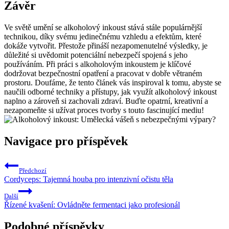
Závěr
Ve světě umění se alkoholový inkoust stává stále populárnější
technikou, díky svému jedinečnému vzhledu a efektům, které
dokáže vytvořit. Přestože přináší nezapomenutelné výsledky, je
důležité si uvědomit potenciální nebezpečí spojená s jeho
používáním. Při práci s alkoholovým inkoustem je klíčové
dodržovat bezpečnostní opatření a pracovat v dobře větraném
prostoru. Doufáme, že tento článek vás inspiroval k tomu, abyste se
naučili odborné techniky a přístupy, jak využít alkoholový inkoust
naplno a zároveň si zachovali zdraví. Buďte opatrní, kreativní a
nezapomeňte si užívat proces tvorby s touto fascinující mediu!
Navigace pro příspěvek
Předchozí
Cordyceps: Tajemná houba pro intenzivní očistu těla
Další
Řízené kvašení: Ovládněte fermentaci jako profesionál
Podobné příspěvky