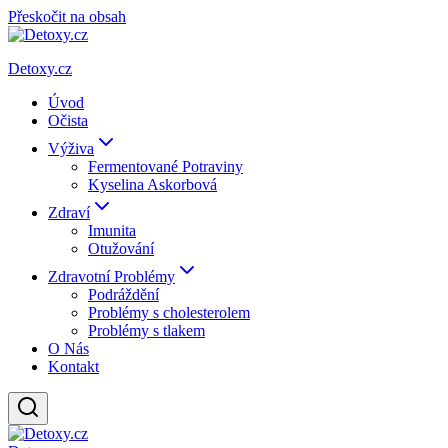
Přeskočit na obsah
Detoxy.cz
Úvod
Očista
Výživa
Fermentované Potraviny
Kyselina Askorbová
Zdraví
Imunita
Otužování
Zdravotní Problémy
Podráždění
Problémy s cholesterolem
Problémy s tlakem
O Nás
Kontakt