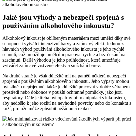
Jaké jsou výhody a nebezpečí spojená s
používáním alkoholového inkoustu?
Alkoholový inkoust je oblíbeným materiálem mezi umělci díky své
schopnosti vytvářet intenzivní barvy a zajímavý efekt. Jednou z
hlavních výhod používání alkoholového inkoustu je jeho rychlé
schnutí, což umožňuje umělcům pracovat rychle a bez čekání na
zaschnutí. Další výhodou je jeho průhlednost, která umožňuje
vytvářet zajímavé vrstvené efekty a smíchání barev.
Na druhé straně je však důležité mít na paměti některá nebezpečí
spojená s používáním alkoholového inkoustu. Jeho výpary mohou
být silné a nepříjemné, takže je důležité pracovat v dobře větraném
prostředí nebo dokonce v použítí ochranné pomůcky, jako jsou
respirátory. Dále je třeba být opatrný při manipulaci s inkoustem,
aby nedošlo k jeho rozlití na nevhodné povrchy nebo do kontaktu s
kůží, protože může způsobit nežádoucí reakce.