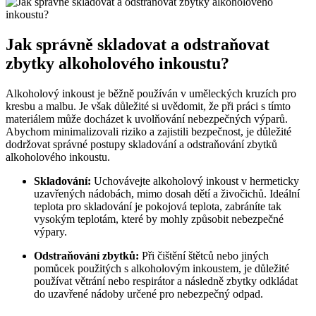
Jak správně skladovat a odstraňovat
zbytky alkoholového inkoustu?
Alkoholový inkoust je běžně používán v uměleckých kruzích pro
kresbu a malbu. Je však důležité si uvědomit, že při práci s tímto
materiálem může docházet k uvolňování nebezpečných výparů.
Abychom minimalizovali riziko a zajistili bezpečnost, je důležité
dodržovat správné postupy skladování a odstraňování zbytků
alkoholového inkoustu.
Skladování:
Uchovávejte alkoholový inkoust v hermeticky
uzavřených nádobách, mimo dosah dětí a živočichů. Ideální
teplota pro skladování je pokojová teplota, zabráníte tak
vysokým teplotám, které by mohly způsobit nebezpečné
výpary.
Odstraňování zbytků:
Při čištění štětců nebo jiných
pomůcek použitých s alkoholovým inkoustem, je důležité
používat větrání nebo respirátor a následně zbytky odkládat
do uzavřené nádoby určené pro nebezpečný odpad.