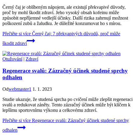
Černý čaj je oblíbeným nápojem, ale existují překvapivé důvody,
proč by mohl škodit zdraví. Jeho vysoký obsah kofeinu může
způsobit nepříjemné vedlejší účinky. Další rizika zahrnují možnost
poškození zubů a žaludku. Je důležité konzumovat ho s mírou.
Přečtěte si více
Černý čaj: 7 překvapivých důvodů, proč může
škodit zdraví
Otužování
|
Zdraví
Regenerace svalů: Zázračný účinek studené sprchy
odhalen
Od
webmaster1
1. 1. 2023
Studie ukazuje, že studená sprcha po cvičení může zlepšit regeneraci
svalů a redukovat záněty. Tento zázračný účinek může být klíčem k
lepšímu sportovnímu výkonu a celkovému zdraví.
Přečtěte si více
Regenerace svalů: Zázračný účinek studené sprchy
odhalen