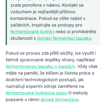
zcela ponořena v nálevu. Kontakt se
vzduchem je nejčastější příčinou
kontaminace. Pokud se cítíte nejistí v
začátcích, inspirujte se postupy pro
fermentované bylinky
nebo si prohlédněte
zkušenosti s
domácí fermentací bazalky
.
Pokud se proces zdá příliš složitý, lze využít i
šetrně zpracované doplňky stravy, například
fermentovanou bazalku v kapslích
. Vždy však
mějte na paměti, že klíčem je čistota práce a
dodržení technologických postupů, jak
naznačují expertní zdroje zaměřené na
fermentované bylinkové pasty
či metody
popsané v rámci
divoké fermentace
.