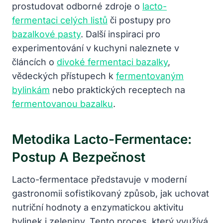
prostudovat odborné zdroje o
lacto-
fermentaci celých listů
či postupy pro
bazalkové pasty
. Další inspiraci pro
experimentování v kuchyni naleznete v
článcích o
divoké fermentaci bazalky
,
vědeckých přístupech k
fermentovaným
bylinkám
nebo praktických receptech na
fermentovanou bazalku
.
Metodika Lacto-Fermentace:
Postup A Bezpečnost
Lacto-fermentace představuje v moderní
gastronomii sofistikovaný způsob, jak uchovat
nutriční hodnoty a enzymatickou aktivitu
bylinek i zeleniny. Tento proces, který využívá