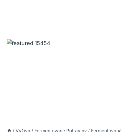
/
Výživa
/
Fermentované Potraviny
/
Fermentovaná