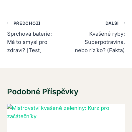
Navigace
PŘEDCHOZÍ
DALŠÍ
Pro
Sprchová baterie:
Kvašené ryby:
Má to smysl pro
Superpotravina,
Příspěvek
zdraví? [Test]
nebo riziko? (Fakta)
Podobné Příspěvky