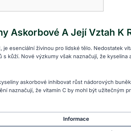
y Askorbové A Její Vztah K 
, je esenciální živinou pro lidské tělo. Nedostatek v
s kůží. Nové výzkumy však naznačují, že kyselina ask
kyseliny askorbové inhibovat růst nádorových buněk a
tění naznačují, že vitamín C by mohl být užitečným 
Informace