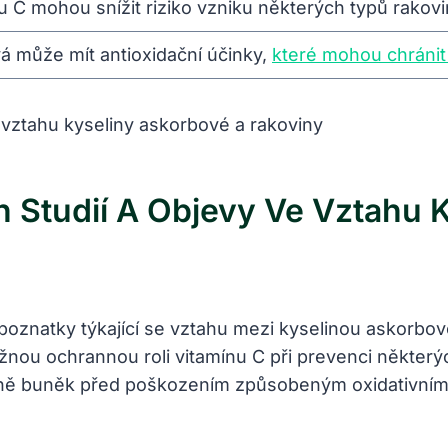
ínu C mohou snížit riziko vzniku některých typů rakovi
vá může mít antioxidační účinky,
které mohou chráni
 Studií A Objevy Ve Vztahu 
oznatky týkající se vztahu mezi kyselinou askorbovou
nou ochrannou roli vitamínu C při prevenci některýc
ně buněk před poškozením způsobeným oxidativním st