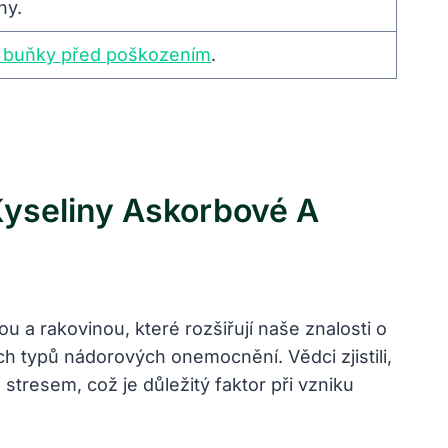
ny.
t buňky před poškozením
.
Kyseliny Askorbové A
 a rakovinou, které rozšiřují naše znalosti o
h typů nádorových onemocnění. Vědci zjistili,
resem, což je důležitý faktor při vzniku