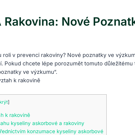
A Rakovina: Nové Pozna
 roli v prevenci rakoviny? Nové poznatky ve výzkumu 
. Pokud chcete lépe porozumět tomuto důležitému
 poznatky ve výzkumu“.
krýt
]
h k rakovině
tahu kyseliny askorbové a rakoviny
třednictvím konzumace kyseliny askorbové