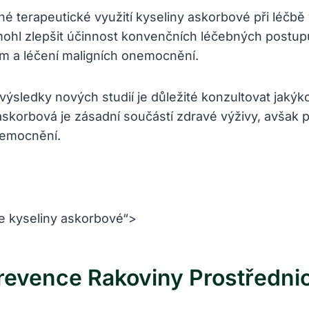
né terapeutické využití kyseliny askorbové při léčb
ohl zlepšit účinnost konvenčních léčebných postupů 
um a léčení maligních onemocnění.
í výsledky nových studií je důležité konzultovat jakýk
 askorbová je zásadní součástí zdravé výživy, avša
nemocnění.
e kyseliny askorbové“>
revence Rakoviny Prostředn