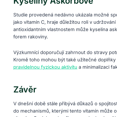
Kyseliny Askorbové
Studie provedená nedávno ukázala možné spoj
jako vitamín C, hraje důležitou roli v udržován
antioxidantním vlastnostem může kyselina ask
forem rakoviny.
Výzkumníci doporučují zahrnout do stravy potr
Kromě toho mohou být také užitečné doplňky st
pravidelnou fyzickou aktivitu
a minimalizaci fa
Závěr
V dnešní době stále přibývá důkazů o spojito
do mechanismů, kterými tento vitamín může o