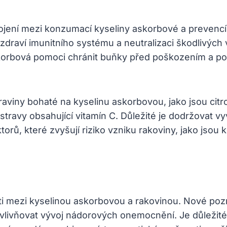
ení mezi konzumací kyseliny askorbové a prevencí 
í zdraví imunitního systému a neutralizaci škodlivých
orbová pomoci chránit buňky před poškozením a pote
aviny bohaté na kyselinu askorbovou, jako jsou cit
ravy obsahující vitamín C. Důležité je dodržovat vyv
ktorů, které zvyšují riziko vzniku rakoviny, jako jso
sti mezi kyselinou askorbovou a rakovinou. Nové po
vlivňovat vývoj nádorových onemocnění. Je důležit