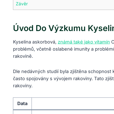
Závěr
Úvod Do Výzkumu Kyselin
Kyselina askorbová,
známá také jako vitamín
C
problémů, včetně oslabené imunity a problémů 
rakovině.
Dle nedávných studií byla zjištěna schopnost 
často spojovány s vývojem rakoviny. Tato zjiš
rakoviny.
Data