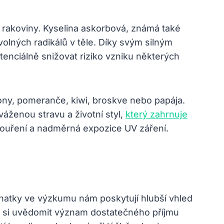
rakoviny. Kyselina askorbová, známá také
 volných radikálů v těle. Díky svým silným
nciálně snižovat riziko vzniku některých
rony, pomeranče, kiwi, broskve nebo papája.
áženou stravu a životní styl,
který zahrnuje
u kouření a nadměrná expozice UV záření.
znatky ve výzkumu nám poskytují hlubší vhled
é si uvědomit význam dostatečného příjmu